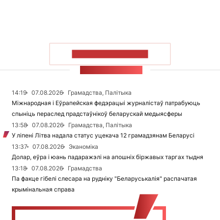
ПАКАЗАЦЬ БОЛЬШ
СТУЖКА НАВІН
14:19
07.08.2026
Грамадства, Палітыка
Міжнародная і Еўрапейская федэрацыі журналістаў патрабуюць
спыніць пераслед прадстаўнікоў беларускай медыясферы
13:58
07.08.2026
Грамадства, Палітыка
У ліпені Літва надала статус уцекача 12 грамадзянам Беларусі
13:37
07.08.2026
Эканоміка
Долар, еўра і юань падаражэлі на апошніх біржавых таргах тыдня
13:18
07.08.2026
Грамадства
Па факце гібелі слесара на рудніку "Беларуськалія" распачатая
крымінальная справа