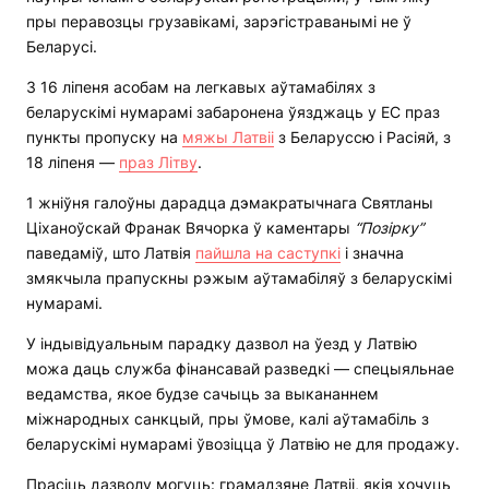
пры перавозцы грузавікамі, зарэгістраванымі не ў
Беларусі.
З 16 ліпеня асобам на легкавых аўтамабілях з
беларускімі нумарамі забаронена ўязджаць у ЕС праз
пункты пропуску на
мяжы Латвіі
з Беларуссю і Расіяй, з
18 ліпеня —
праз Літву
.
1 жніўня галоўны дарадца дэмакратычнага Святланы
Ціханоўскай Франак Вячорка ў каментары
“Позірку”
паведаміў, што Латвія
пайшла на саступкі
і значна
змякчыла прапускны рэжым аўтамабіляў з беларускімі
нумарамі.
У індывідуальным парадку дазвол на ўезд у Латвію
можа даць служба фінансавай разведкі — спецыяльнае
ведамства, якое будзе сачыць за выкананнем
міжнародных санкцый, пры ўмове, калі аўтамабіль з
беларускімі нумарамі ўвозіцца ў Латвію не для продажу.
Прасіць дазволу могуць: грамадзяне Латвіі, якія хочуць