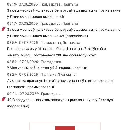
09:19
07.08.2026
Грамадства, Палітыка
За сем месяцаў колькасць беларусаў з дазволам на пражыванне
ў Літве зменшылася амаль на 4%
09:17
07.08.2026
Грамадства, Палітыка
За сем месяцаў колькасць беларусаў з дазволам на пражыванне
ў Літве зменшылася амаль на 4% (падрабязна)
08:58
07.08.2026
Грамадства, Эканоміка
Праз непагадзь у Мінскай вобласці на ранак 7 жніўня без
электрычнасці заставалася 288 населеных пунктаў
08:54
07.08.2026
Грамадства
У Мазырскім раёне патануў 4-гадовы хлопчык
08:27
07.08.2026
Палітыка, Эканоміка
Лукашэнка прапануе Кот-д'Івуару супрацу ў галіне сельскай
гаспадаркі, прамысловасці
00:24
07.08.2026
Грамадства
40,3 градуса — новы тэмпературны рэкорд жніўня ў Беларусі
(падрабязна)
ЧЫТАЦЬ