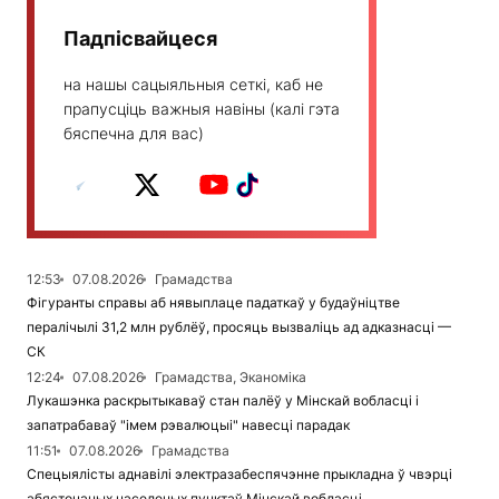
Падпісвайцеся
на нашы сацыяльныя сеткі, каб не
прапусціць важныя навіны (калі гэта
бяспечна для вас)
12:53
07.08.2026
Грамадства
Фігуранты справы аб нявыплаце падаткаў у будаўніцтве
пералічылі 31,2 млн рублёў, просяць вызваліць ад адказнасці —
СК
12:24
07.08.2026
Грамадства, Эканоміка
Лукашэнка раскрытыкаваў стан палёў у Мінскай вобласці і
запатрабаваў "імем рэвалюцыі" навесці парадак
11:51
07.08.2026
Грамадства
Спецыялісты аднавілі электразабеспячэнне прыкладна ў чвэрці
абясточаных населеных пунктаў Мінскай вобласці