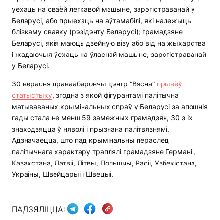
уехаць на сваёй легкавой машыне, зарэгістраванай у
Беларусі, або прыехаць на аўтамабілі, які належыць
блізкаму сваяку (рэзідэнту Беларусі); грамадзяне
Беларусі, якія маюць дзейную візу або від на жыхарства
і жадаючыя ўехаць на ўласнай машыне, зарэгістраванай
у Беларусі.
30 верасня праваабарончы цэнтр “Вясна”
прывёў
статыстыку
, згодна з якой фігурантамі палітычна
матываваных крымінальных спраў у Беларусі за апошнія
гады стала не менш 59 замежных грамадзян, 30 з іх
знаходзяцца ў няволі і прызнана палітвязнямі.
Адзначаецца, што пад крымінальны пераслед
палітычнага характару траплялі грамадзяне Германіі,
Казахстана, Латвіі, Літвы, Польшчы, Расіі, Узбекістана,
Украіны, Швейцарыі і Швецыі.
ПАДЗЯЛІЦЦА: