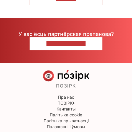
У вас ёсць партнёрская прапанова?
НАПІШЫЦЕ НАМ
ПОЗІРК
Пра нас
ПОЗІРК+
Кантакты
Палітыка cookie
Палітыка прыватнасці
Палажэнні і ўмовы