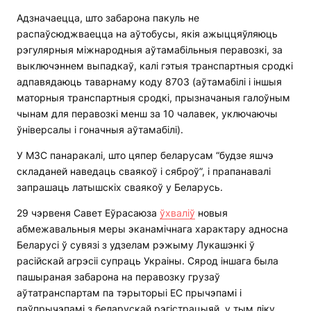
Адзначаецца, што забарона пакуль не
распаўсюджваецца на аўтобусы, якія ажыццяўляюць
рэгулярныя міжнародныя аўтамабільныя перавозкі, за
выключэннем выпадкаў, калі гэтыя транспартныя сродкі
адпавядаюць таварнаму коду 8703 (аўтамабілі і іншыя
маторныя транспартныя сродкі, прызначаныя галоўным
чынам для перавозкі менш за 10 чалавек, уключаючы
ўніверсалы і гоначныя аўтамабілі).
У МЗС панаракалі, што цяпер беларусам “будзе яшчэ
складаней наведаць сваякоў і сяброў”, і прапанавалі
запрашаць латышскіх сваякоў у Беларусь.
29 чэрвеня Савет Еўрасаюза
ўхваліў
новыя
абмежавальныя меры эканамічнага характару адносна
Беларусі ў сувязі з удзелам рэжыму Лукашэнкі ў
расійскай агрэсіі супраць Украіны. Сярод іншага была
пашыраная забарона на перавозку грузаў
аўтатранспартам па тэрыторыі ЕС прычэпамі і
паўпрычэпамі з беларускай рэгістрацыяй, у тым ліку