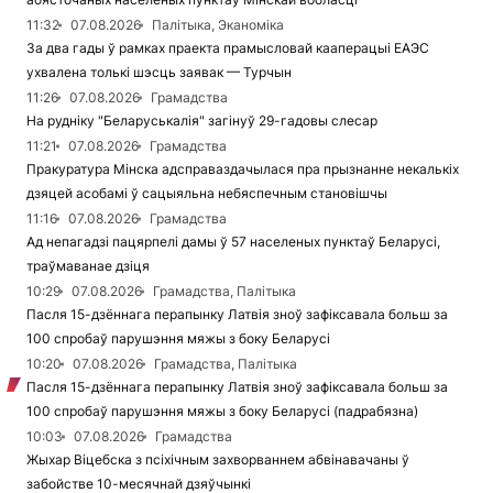
11:32
07.08.2026
Палітыка, Эканоміка
За два гады ў рамках праекта прамысловай кааперацыі ЕАЭС
ухвалена толькі шэсць заявак — Турчын
11:26
07.08.2026
Грамадства
На рудніку "Беларуськалія" загінуў 29-гадовы слесар
11:21
07.08.2026
Грамадства
Пракуратура Мінска адсправаздачылася пра прызнанне некалькіх
дзяцей асобамі ў сацыяльна небяспечным становішчы
11:16
07.08.2026
Грамадства
Ад непагадзі пацярпелі дамы ў 57 населеных пунктаў Беларусі,
траўмаванае дзіця
10:29
07.08.2026
Грамадства, Палітыка
Пасля 15-дзённага перапынку Латвія зноў зафіксавала больш за
100 спробаў парушэння мяжы з боку Беларусі
10:20
07.08.2026
Грамадства, Палітыка
Пасля 15-дзённага перапынку Латвія зноў зафіксавала больш за
100 спробаў парушэння мяжы з боку Беларусі (падрабязна)
10:03
07.08.2026
Грамадства
Жыхар Віцебска з псіхічным захворваннем абвінавачаны ў
забойстве 10-месячнай дзяўчынкі