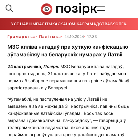
УСЕ НАВІНЫ
ПАЛІТЫКА
ЭКАНОМІКА
ГРАМАДСТВА
БЯСПЕКА
УСЕ
Грамадства
Палітыка
24.10.2024
17:33
МЗС кпліва нагадаў пра хуткую канфіскацыю
аўтамабіляў на беларускіх нумарах у Латвіі
24 кастрычніка,
Позірк
.
МЗС Беларусі кпліва нагадаў,
што праз тыдзень, 31 кастрычніка, у Латвіі набудзе моц
норма аб забароне перамяшчэння па краіне аўтамабіляў,
зарэгістраваных у Беларусі.
“Аўтамабілі, не пастаўленыя на ўлік у Латвіі і не
вывезеныя за яе межы да 31 кастрычніка, павінны быць
канфіскаваныя латвійскімі ўладамі. Вось так вось
выразна і дэмакратычна, па-суседску”, — гаворыцца ў
тэлеграм-канале ведамства, якое апошнія гады
пераймае агрэсіўную рыторыку расійскіх дыпламатаў.