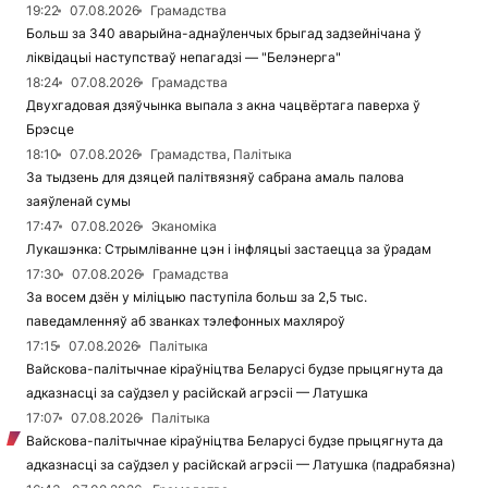
19:22
07.08.2026
Грамадства
Больш за 340 аварыйна-аднаўленчых брыгад задзейнічана ў
ліквідацыі наступстваў непагадзі — "Белэнерга"
18:24
07.08.2026
Грамадства
Двухгадовая дзяўчынка выпала з акна чацвёртага паверха ў
Брэсце
18:10
07.08.2026
Грамадства, Палітыка
За тыдзень для дзяцей палітвязняў сабрана амаль палова
заяўленай сумы
17:47
07.08.2026
Эканоміка
Лукашэнка: Стрымліванне цэн і інфляцыі застаецца за ўрадам
17:30
07.08.2026
Грамадства
За восем дзён у міліцыю паступіла больш за 2,5 тыс.
паведамленняў аб званках тэлефонных махляроў
17:15
07.08.2026
Палітыка
Вайскова-палітычнае кіраўніцтва Беларусі будзе прыцягнута да
адказнасці за саўдзел у расійскай агрэсіі — Латушка
17:07
07.08.2026
Палітыка
Вайскова-палітычнае кіраўніцтва Беларусі будзе прыцягнута да
адказнасці за саўдзел у расійскай агрэсіі — Латушка (падрабязна)