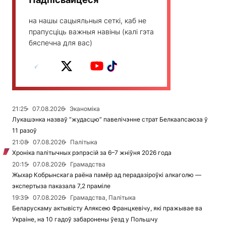
на нашы сацыяльныя сеткі, каб не
прапусціць важныя навіны (калі гэта
бяспечна для вас)
21:25
07.08.2026
Эканоміка
Лукашэнка назваў “жудасцю” павелічэнне страт Белкаапсаюза ў
11 разоў
21:08
07.08.2026
Палітыка
Хроніка палітычных рэпрэсій за 6–7 жніўня 2026 года
20:15
07.08.2026
Грамадства
Жыхар Кобрынскага раёна памёр ад перадазіроўкі алкаголю —
экспертыза паказала 7,2 праміле
19:39
07.08.2026
Грамадства, Палітыка
Беларускаму актывісту Аляксею Францкевічу, які пражывае ва
Украіне, на 10 гадоў забаронены ўезд у Польшчу