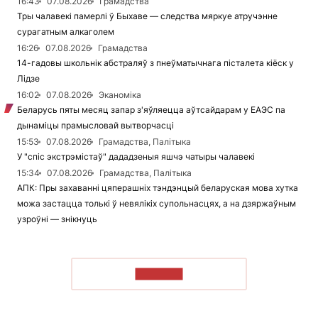
16:43
07.08.2026
Грамадства
Тры чалавекі памерлі ў Быхаве — следства мяркуе атручэнне
сурагатным алкаголем
16:26
07.08.2026
Грамадства
14-гадовы школьнік абстраляў з пнеўматычнага пісталета кіёск у
Лідзе
16:02
07.08.2026
Эканоміка
Беларусь пяты месяц запар з'яўляецца аўтсайдарам у ЕАЭС па
дынаміцы прамысловай вытворчасці
15:53
07.08.2026
Грамадства, Палітыка
У "спіс экстрэмістаў" дададзеныя яшчэ чатыры чалавекі
15:34
07.08.2026
Грамадства, Палітыка
АПК: Пры захаванні цяперашніх тэндэнцый беларуская мова хутка
можа застацца толькі ў невялікіх супольнасцях, а на дзяржаўным
узроўні — знікнуць
ЧЫТАЦЬ