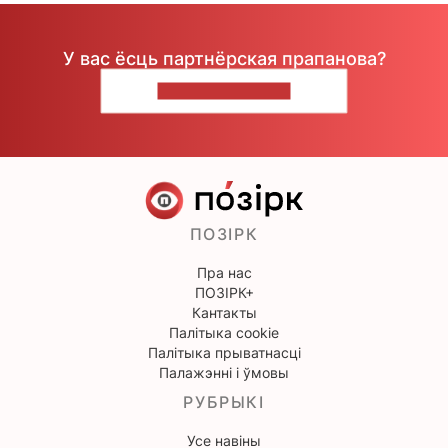
У вас ёсць партнёрская прапанова?
НАПІШЫЦЕ НАМ
ПОЗІРК
Пра нас
ПОЗІРК+
Кантакты
Палітыка cookie
Палітыка прыватнасці
Палажэнні і ўмовы
РУБРЫКІ
Усе навіны