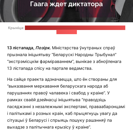
Крыніца:
старонка ініцыятывы "Беларускі Народны Трыбунал" у
"Фэйсбуку"
13 лістапада,
П
о
зірк
.
Міністэрства ўнутраных спраў
прызнала ініцыятыву “Беларускі Народны Трыбунал”
“экстрэмісцкім фарміраваннем”, вынікае з абноўленага
13 лістапада спісу на партале ведамства.
На сайце праекта адзначаецца, што ён створаны для
“выказвання меркавання беларускага народа аб
парушэннях правоў чалавека і свабод у краіне”. У
рамках сваёй дзейнасці ініцыятыва “праводзіць
пасяджэнні з незалежнымі экспертамі, праваабаронцамі
і палітыкамі з розных краін, каб прыцягнуць увагу да
сітуацыі ў Беларусі і спрыяць пошуку рашэнняў па
выхадзе з палітычнага крызісу ў краіне”.