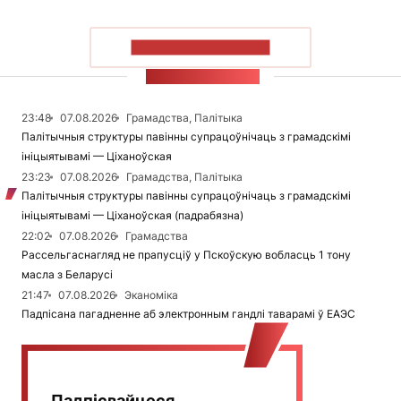
ПАКАЗАЦЬ БОЛЬШ
СТУЖКА НАВІН
23:48
07.08.2026
Грамадства, Палітыка
Палітычныя структуры павінны супрацоўнічаць з грамадскімі
ініцыятывамі — Ціханоўская
23:23
07.08.2026
Грамадства, Палітыка
Палітычныя структуры павінны супрацоўнічаць з грамадскімі
ініцыятывамі — Ціханоўская (падрабязна)
22:02
07.08.2026
Грамадства
Рассельгаснагляд не прапусціў у Пскоўскую вобласць 1 тону
масла з Беларусі
21:47
07.08.2026
Эканоміка
Падпісана пагадненне аб электронным гандлі таварамі ў ЕАЭС
Падпісвайцеся