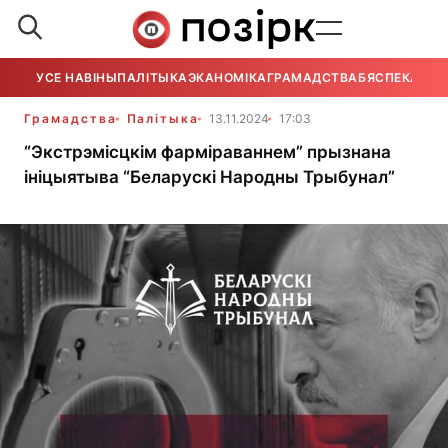
УСЕ НАВІНЫ
ПАЛІТЫКА
ЭКАНОМІКА
ГРАМАДСТВА
БЯСПЕКА
УСЕ
Грамадства
Палітыка
13.11.2024
17:03
“Экстрэмісцкім фарміраваннем” прызнана
ініцыятыва “Беларускі Народны Трыбунал”