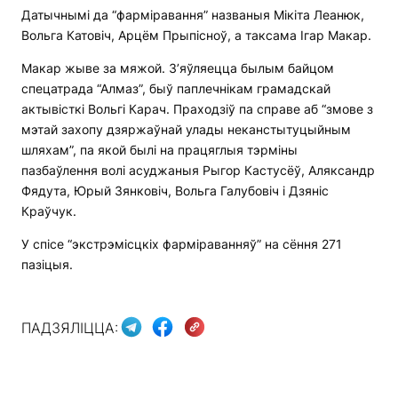
Датычнымі да “фарміравання” названыя Мікіта Леанюк,
Вольга Катовіч, Арцём Прыпісноў, а таксама Ігар Макар.
Макар жыве за мяжой. З’яўляецца былым байцом
спецатрада “Алмаз”, быў паплечнікам грамадскай
актывісткі Вольгі Карач. Праходзіў па справе аб “змове з
мэтай захопу дзяржаўнай улады неканстытуцыйным
шляхам”, па якой былі на працяглыя тэрміны
пазбаўлення волі асуджаныя Рыгор Кастусёў, Аляксандр
Фядута, Юрый Зянковіч, Вольга Галубовіч і Дзяніс
Краўчук.
У спісе “экстрэмісцкіх фарміраванняў” на сёння 271
пазіцыя.
ПАДЗЯЛІЦЦА: