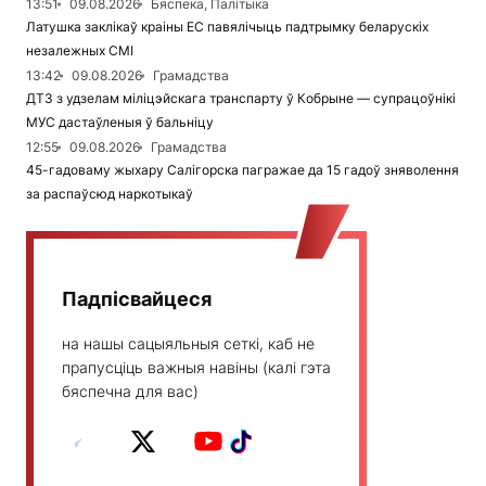
13:51
09.08.2026
Бяспека, Палітыка
Латушка заклікаў краіны ЕС павялічыць падтрымку беларускіх
незалежных СМІ
13:42
09.08.2026
Грамадства
ДТЗ з удзелам міліцэйскага транспарту ў Кобрыне — супрацоўнікі
МУС дастаўленыя ў бальніцу
12:55
09.08.2026
Грамадства
45-гадоваму жыхару Салігорска пагражае да 15 гадоў зняволення
за распаўсюд наркотыкаў
Падпісвайцеся
на нашы сацыяльныя сеткі, каб не
прапусціць важныя навіны (калі гэта
бяспечна для вас)