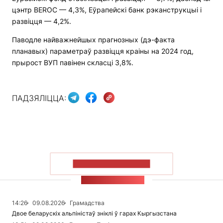
цэнтр BEROC — 4,3%, Еўрапейскі банк рэканструкцыі і
развіцця — 4,2%.
Паводле найважнейшых прагнозных (дэ-факта
планавых) параметраў развіцця краіны на 2024 год,
прырост ВУП павінен скласці 3,8%.
ПАДЗЯЛІЦЦА:
ПАКАЗАЦЬ БОЛЬШ
СТУЖКА НАВІН
14:26
09.08.2026
Грамадства
Двое беларускіх альпіністаў зніклі ў гарах Кыргызстана