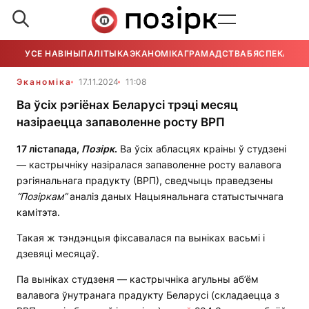
УСЕ НАВІНЫ
ПАЛІТЫКА
ЭКАНОМІКА
ГРАМАДСТВА
БЯСПЕКА
УСЕ
Эканоміка
17.11.2024
11:08
Ва ўсіх рэгіёнах Беларусі трэці месяц
назіраецца запаволенне росту ВРП
17 лістапада,
Позірк
.
Ва ўсіх абласцях краіны ў студзені
— кастрычніку назіралася запаволенне росту валавога
рэгіянальнага прадукту (ВРП), сведчыць праведзены
“П
о
зіркам”
аналіз даных Нацыянальнага статыстычнага
камітэта.
Такая ж тэндэнцыя фіксавалася па выніках васьмі і
дзевяці месяцаў.
Па выніках студзеня — кастрычніка агульны аб’ём
валавога ўнутранага прадукту Беларусі (складаецца з