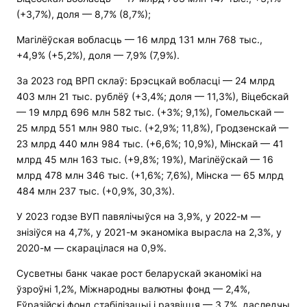
(+3,7%), доля — 8,7% (8,7%);
Магілёўская вобласць — 16 млрд 131 млн 768 тыс.,
+4,9% (+5,2%), доля — 7,9% (7,9%).
За 2023 год ВРП склаў: Брэсцкай вобласці — 24 млрд
403 млн 21 тыс. рублёў (+3,4%; доля — 11,3%), Віцебскай
— 19 млрд 696 млн 582 тыс. (+3%; 9,1%), Гомельскай —
25 млрд 551 млн 980 тыс. (+2,9%; 11,8%), Гродзенскай —
23 млрд 440 млн 984 тыс. (+6,6%; 10,9%), Мінскай — 41
млрд 45 млн 163 тыс. (+9,8%; 19%), Магілёўскай — 16
млрд 478 млн 346 тыс. (+1,6%; 7,6%), Мінска — 65 млрд
484 млн 237 тыс. (+0,9%, 30,3%).
У 2023 годзе ВУП павялічыўся на 3,9%, у 2022-м —
знізіўся на 4,7%, у 2021-м эканоміка вырасла на 2,3%, у
2020-м — скарацілася на 0,9%.
Сусветны банк чакае рост беларускай эканомікі на
ўзроўні 1,2%, Міжнародны валютны фонд — 2,4%,
Еўразійскі фонд стабілізацыі і развіцця — 3,7%, даследчы