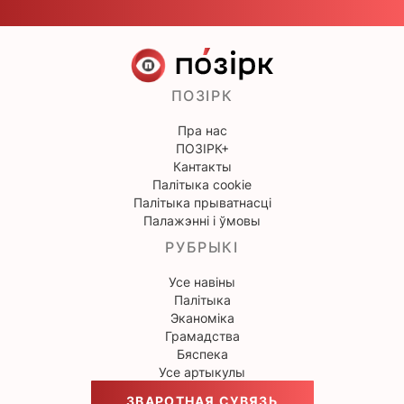
ПОЗІРК
Пра нас
ПОЗІРК+
Кантакты
Палітыка cookie
Палітыка прыватнасці
Палажэнні і ўмовы
РУБРЫКІ
Усе навіны
Палітыка
Эканоміка
Грамадства
Бяспека
Усе артыкулы
ЗВАРОТНАЯ СУВЯЗЬ