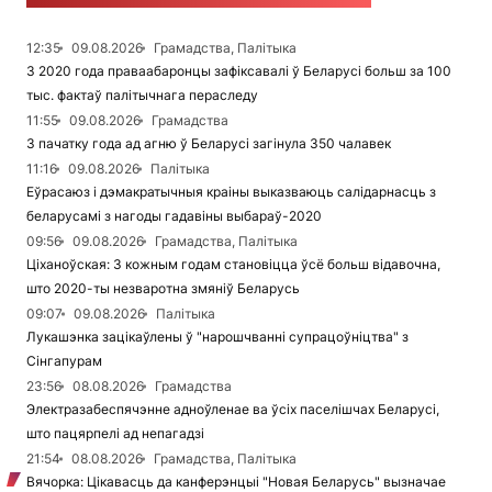
12:35
09.08.2026
Грамадства, Палітыка
З 2020 года праваабаронцы зафіксавалі ў Беларусі больш за 100
тыс. фактаў палітычнага пераследу
11:55
09.08.2026
Грамадства
З пачатку года ад агню ў Беларусі загінула 350 чалавек
11:16
09.08.2026
Палітыка
Еўрасаюз і дэмакратычныя краіны выказваюць салідарнасць з
беларусамі з нагоды гадавіны выбараў-2020
09:56
09.08.2026
Грамадства, Палітыка
Ціханоўская: З кожным годам становіцца ўсё больш відавочна,
што 2020-ты незваротна змяніў Беларусь
09:07
09.08.2026
Палітыка
Лукашэнка зацікаўлены ў "нарошчванні супрацоўніцтва" з
Сінгапурам
23:56
08.08.2026
Грамадства
Электразабеспячэнне адноўленае ва ўсіх паселішчах Беларусі,
што пацярпелі ад непагадзі
21:54
08.08.2026
Грамадства, Палітыка
Вячорка: Цікавасць да канферэнцыі "Новая Беларусь" вызначае