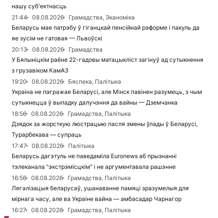
нашу суб'ектнасць
21:44
08.08.2026
Грамадства, Эканоміка
Беларусь мае патрэбу ў гіганцкай пенсійнай рэформе і пакуль да
яе зусім не гатовая — Львоўскі
20:13
08.08.2026
Грамадства
У Бялыніцкім раёне 22-гадовы матацыкліст загінуў ад сутыкнення
з грузавіком КамАЗ
19:20
08.08.2026
Бяспека, Палітыка
Украіна не пагражае Беларусі, але Мінск павінен разумець, з чым
сутыкнецца ў выпадку далучэння да вайны — Дземчанка
18:56
08.08.2026
Грамадства, Палітыка
Дзядок за жорсткую люстрацыю пасля змены ўлады ў Беларусі,
Турарбекава — супраць
17:47
08.08.2026
Палітыка
Беларусь дагэтуль не паведаміла Euronews аб прызнанні
тэлеканала "экстрэмісцкім" і не аргументавала рашэнне
16:56
08.08.2026
Грамадства, Палітыка
Легалізацыя беларусаў, ушанаванне памяці зразумелыя для
мірнага часу, але ва Украіне вайна — амбасадар Чарнагор
16:27
08.08.2026
Грамадства, Палітыка