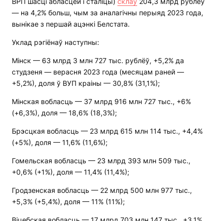
ВРП шасці абласцей і сталіцы)
склаў
204,3 млрд рублёў
— на 4,2% больш, чым за аналагічны перыяд 2023 года,
вынікае з першай ацэнкі Белстата.
Уклад рэгіёнаў наступны:
Мінск — 63 млрд 3 млн 727 тыс. рублёў, +5,2% да
студзеня — верасня 2023 года (месяцам раней —
+5,2%), доля ў ВУП краіны — 30,8% (31,1%);
Мінская вобласць — 37 млрд 916 млн 727 тыс., +6%
(+6,3%), доля — 18,6% (18,3%);
Брэсцкая вобласць — 23 млрд 615 млн 114 тыс., +4,4%
(+5%), доля — 11,6% (11,6%);
Гомельская вобласць — 23 млрд 393 млн 509 тыс.,
+0,6% (+1%), доля — 11,4% (11,4%);
Гродзенская вобласць — 22 млрд 500 млн 977 тыс.,
+5,3% (+5,4%), доля — 11% (11%);
Віцебская вобласць — 17 млрд 703 млн 147 тыс., +3,1%