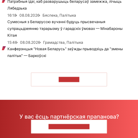
Патрэбныя ідэі, каб разварушыць беларусаў замежжа, лічыць
Лябедзька
16:18
08.08.2026
Бяспека, Палітыка
Сумесныя з Беларуссю вучэнні будуць прысвечаныя
супрацьдзеянню тэрарызму ў гарадскіх ўмовах — Мінабароны
Кітая
15:46
08.08.2026
Грамадства, Палітыка
Канферэнцыя "Новая Беларусь" заўжды прыводзіць да "змены
палітык" — Баркоўскі
ЧЫТАЦЬ
У вас ёсць партнёрская прапанова?
НАПІШЫЦЕ НАМ