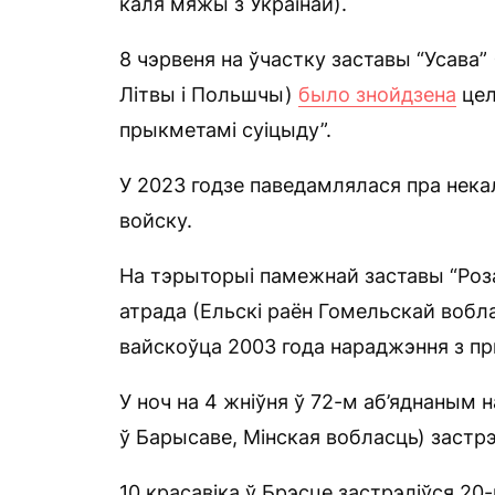
каля мяжы з Украінай).
8 чэрвеня на ўчастку заставы “Усава”
Літвы і Польшчы)
было знойдзена
цел
прыкметамі суіцыду”.
У 2023 годзе паведамлялася пра нека
войску.
На тэрыторыі памежнай заставы “Ро
атрада (Ельскі раён Гомельскай вобл
вайскоўца 2003 года нараджэння з пр
У ноч на 4 жніўня ў 72-м аб’яднаным
ў Барысаве, Мінская вобласць) застр
10 красавіка ў Брэсце застрэліўся 20