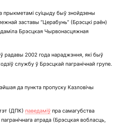
з прыкметамі суіцыду быў знойдзены
межнай заставы “Церабунь” (Брэсцкі раён)
ведаміла Брэсцкая Чырвонасцяжная
ыў радавы 2002 года нараджэння, які быў
ходзіў службу ў Брэсцкай пагранічнай групе.
эйшая да пункта пропуску Казловічы
ітэт (ДПК)
паведаміў
пра самагубства
а пагранічнага атрада (Брэсцкая вобласць,