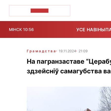
ПОЗІРК+
УСЕ НАВІНЫ
П
МІНСК 10:56
Грамадства
19.11.2024
21:09
На пагранзаставе “Цераб
здзейсніў самагубства в