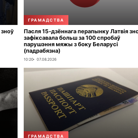
ГРАМАДСТВА
 зноў
Пасля 15-дзённага перапынку Латвія зн
зафіксавала больш за 100 спробаў
парушэння мяжы з боку Беларусі
(падрабязна)
10:20
07.08.2026
ГРАМАДСТВА