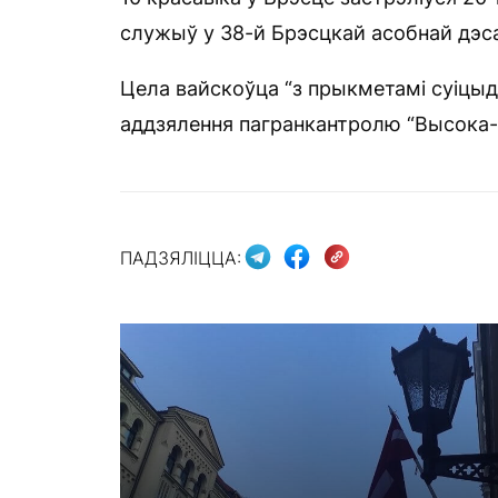
служыў у 38-й Брэсцкай асобнай дэс
Цела вайскоўца “з прыкметамі суіцыд
аддзялення пагранкантролю “Высока-
ПАДЗЯЛІЦЦА: