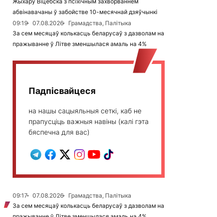
Жыхару Віцебска з псіхічным захворваннем
абвінавачаны ў забойстве 10-месячнай дзяўчынкі
09:19
07.08.2026
Грамадства, Палітыка
За сем месяцаў колькасць беларусаў з дазволам на
пражыванне ў Літве зменшылася амаль на 4%
Падпісвайцеся
на нашы сацыяльныя сеткі, каб не
прапусціць важныя навіны (калі гэта
бяспечна для вас)
09:17
07.08.2026
Грамадства, Палітыка
За сем месяцаў колькасць беларусаў з дазволам на
пражыванне ў Літве зменшылася амаль на 4%