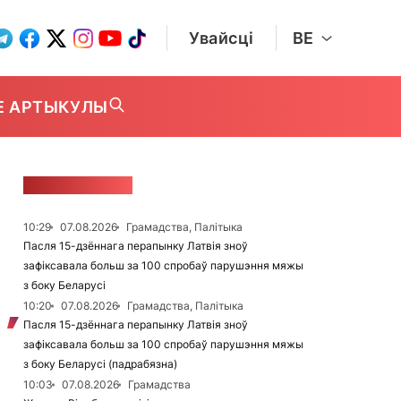
Увайсці
BE
Е АРТЫКУЛЫ
СТУЖКА НАВІН
10:29
07.08.2026
Грамадства, Палітыка
Пасля 15-дзённага перапынку Латвія зноў
зафіксавала больш за 100 спробаў парушэння мяжы
з боку Беларусі
10:20
07.08.2026
Грамадства, Палітыка
Пасля 15-дзённага перапынку Латвія зноў
зафіксавала больш за 100 спробаў парушэння мяжы
з боку Беларусі (падрабязна)
10:03
07.08.2026
Грамадства