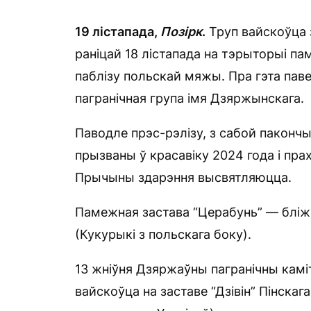
19 лістапада,
Позірк
.
Труп вайскоўца 
раніцай 18 лістапада на тэрыторыі па
паблізу польскай мяжы. Пра гэта па
пагранічная група імя Дзяржынскага.
Паводле прэс-рэлізу, з сабой паконч
прызваны ў красавіку 2024 года і пра
Прычыны здарэння высвятляюцца.
Памежная застава “Церабунь” — бліж
(Кукурыкі з польскага боку).
13 жніўня Дзяржаўны пагранічны кам
вайскоўца на заставе “Дзівін” Пінскаг