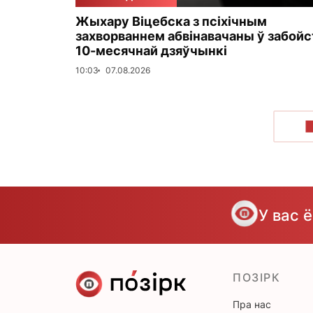
Жыхару Віцебска з псіхічным
захворваннем абвінавачаны ў забойс
10-месячнай дзяўчынкі
10:03
07.08.2026
У вас 
ПОЗІРК
Пра нас