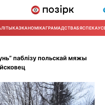
АЛІТЫКА
ЭКАНОМІКА
ГРАМАДСТВА
БЯСПЕКА
УС
унь” паблізу польскай мяжы
айсковец