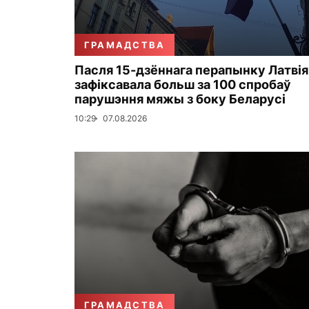
ГРАМАДСТВА
Пасля 15-дзённага перапынку Латвія
зафіксавала больш за 100 спробаў
парушэння мяжы з боку Беларусі
10:29
07.08.2026
ГРАМАДСТВА