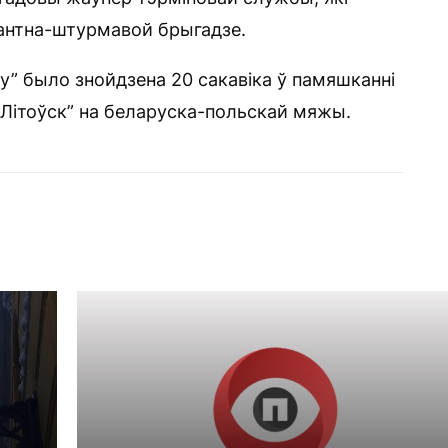
антна-штурмавой брыгадзе.
у” было знойдзена 20 сакавіка ў памяшканні
Літоўск” на беларуска-польскай мяжы.