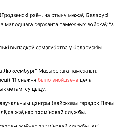
 (Гродзенскі раён, на стыку межаў Беларусі,
а малодшага сяржанта памежных войскаў “з
лькі выпадкаў самагубства ў беларускім
за Люксембург” Мазырскага памежнага
асці) 11 снежня
было знойдзена
цела
ыкметамі суіцыду.
 навучальным цэнтры (вайсковы гарадок Печы
эліўся жаўнер тэрміновай службы.
-гадовы жаўнер тэрміновай службы, які