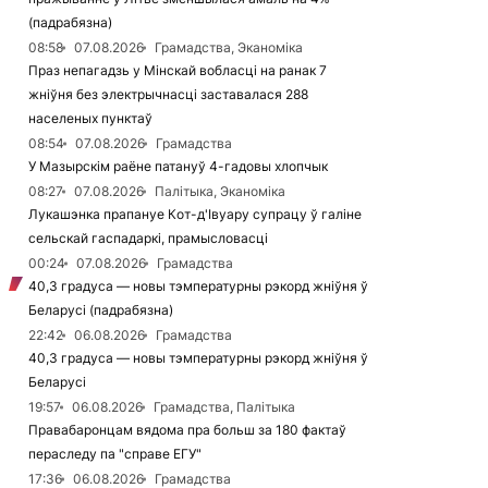
(падрабязна)
08:58
07.08.2026
Грамадства, Эканоміка
Праз непагадзь у Мінскай вобласці на ранак 7
жніўня без электрычнасці заставалася 288
населеных пунктаў
08:54
07.08.2026
Грамадства
У Мазырскім раёне патануў 4-гадовы хлопчык
08:27
07.08.2026
Палітыка, Эканоміка
Лукашэнка прапануе Кот-д'Івуару супрацу ў галіне
сельскай гаспадаркі, прамысловасці
00:24
07.08.2026
Грамадства
40,3 градуса — новы тэмпературны рэкорд жніўня ў
Беларусі (падрабязна)
22:42
06.08.2026
Грамадства
40,3 градуса — новы тэмпературны рэкорд жніўня ў
Беларусі
19:57
06.08.2026
Грамадства, Палітыка
Правабаронцам вядома пра больш за 180 фактаў
пераследу па "справе ЕГУ"
17:36
06.08.2026
Грамадства