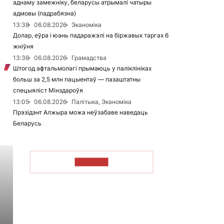
аднаму замежніку, беларусы атрымалі чатыры
адмовы (падрабязна)
13:38
06.08.2026
Эканоміка
Долар, еўра і юань падаражэлі на біржавых таргах 6
жніўня
13:36
06.08.2026
Грамадства
Штогод афтальмолагі прымаюць у паліклініках
больш за 2,5 млн пацыентаў — пазаштатны
спецыяліст Мінздароўя
13:05
06.08.2026
Палітыка, Эканоміка
Прэзідэнт Алжыра можа неўзабаве наведаць
Беларусь
ЧЫТАЦЬ