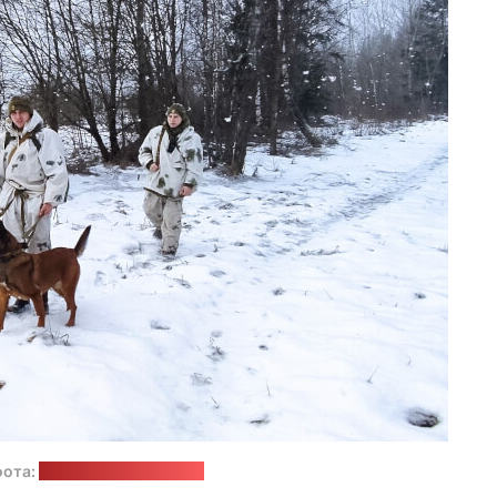
фота:
Дзяржпагранкамітэт