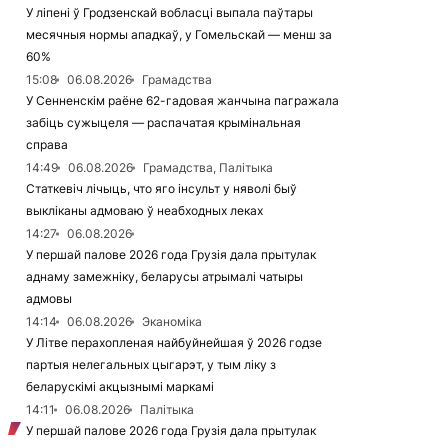
У ліпені ў Гродзенскай вобласці выпала паўтары
месячныя нормы ападкаў, у Гомельскай — менш за
60%
15:08
06.08.2026
Грамадства
У Сенненскім раёне 62-гадовая жанчына пагражала
забіць сужыцеля — распачатая крымінальная
справа
14:49
06.08.2026
Грамадства, Палітыка
Статкевіч лічыць, что яго інсульт у няволі быў
выкліканы адмоваю ў неабходных леках
14:27
06.08.2026
У першай палове 2026 года Грузія дала прытулак
аднаму замежніку, беларусы атрымалі чатыры
адмовы
14:14
06.08.2026
Эканоміка
У Літве перахопленая найбуйнейшая ў 2026 годзе
партыя нелегальных цыгарэт, у тым ліку з
беларускімі акцызнымі маркамі
14:11
06.08.2026
Палітыка
У першай палове 2026 года Грузія дала прытулак