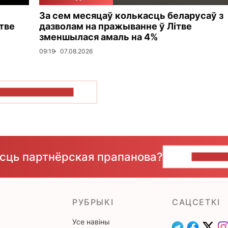
За сем месяцаў колькасць беларусаў з
тве
дазволам на пражыванне ў Літве
зменшылася амаль на 4%
09:19
07.08.2026
ПАКАЗАЦЬ БОЛЬШ
ёсць партнёрская прапанова?
НАПІШЫ
РУБРЫКІ
САЦСЕТКІ
Усе навіны