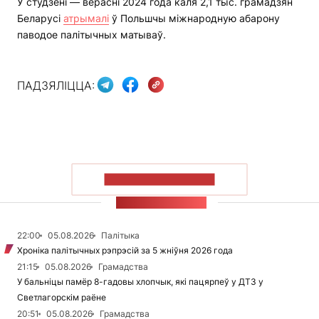
У студзені — верасні 2024 года каля 2,1 тыс. грамадзян
Беларусі
атрымалі
ў Польшчы міжнародную абарону
паводое палітычных матываў.
ПАДЗЯЛІЦЦА:
ПАКАЗАЦЬ БОЛЬШ
СТУЖКА НАВІН
22:00
05.08.2026
Палітыка
Хроніка палітычных рэпрэсій за 5 жніўня 2026 года
21:15
05.08.2026
Грамадства
У бальніцы памёр 8-гадовы хлопчык, які пацярпеў у ДТЗ у
Светлагорскім раёне
20:51
05.08.2026
Грамадства