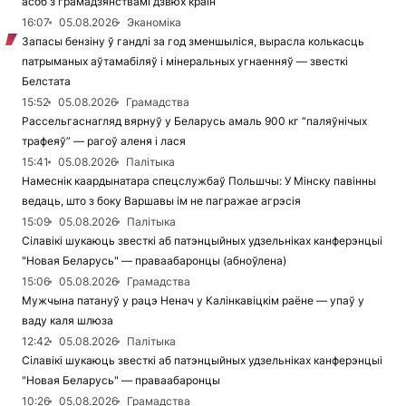
асоб з грамадзянствамі дзвюх краін
16:07
05.08.2026
Эканоміка
Запасы бензіну ў гандлі за год зменшыліся, вырасла колькасць
патрыманых аўтамабіляў і мінеральных угнаенняў — звесткі
Белстата
15:52
05.08.2026
Грамадства
Рассельгаснагляд вярнуў у Беларусь амаль 900 кг “паляўнічых
трафеяў” — рагоў аленя і лася
15:41
05.08.2026
Палітыка
Намеснік каардынатара спецслужбаў Польшчы: У Мінску павінны
ведаць, што з боку Варшавы ім не пагражае агрэсія
15:09
05.08.2026
Палітыка
Сілавікі шукаюць звесткі аб патэнцыйных удзельніках канферэнцыі
"Новая Беларусь" — праваабаронцы (абноўлена)
15:06
05.08.2026
Грамадства
Мужчына патануў у рацэ Ненач у Калінкавіцкім раёне — упаў у
ваду каля шлюза
12:42
05.08.2026
Палітыка
Сілавікі шукаюць звесткі аб патэнцыйных удзельніках канферэнцыі
"Новая Беларусь" — праваабаронцы
10:26
05.08.2026
Грамадства