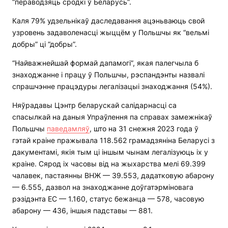
“пераводзяць сродкі ў Беларусь”.
Каля 79% удзельнікаў даследавання ацэньваюць свой
узровень задаволенасці жыццём у Польшчы як “вельмі
добры” ці “добры”.
“Найважнейшай формай дапамогі”, якая палегчыла б
знаходжанне і працу ў Польшчы, рэспандэнты назвалі
спрашчэнне працэдуры легалізацыі знаходжання (54%).
Няўрадавы Цэнтр беларускай салідарнасці са
спасылкай на даныя Упраўлення па справах замежнікаў
Польшчы
паведамляў
, што на 31 снежня 2023 года ў
гэтай краіне пражывала 118.562 грамадзяніна Беларусі з
дакументамі, якія тым ці іншым чынам легалізуюць іх у
краіне. Сярод іх часовы від на жыхарства мелі 69.399
чалавек, пастаянны ВНЖ — 39.553, дадатковую абарону
— 6.555, дазвол на знаходжанне доўгатэрміновага
рэзідэнта ЕС — 1.160, статус бежанца — 578, часовую
абарону — 436, іншыя падставы — 881.