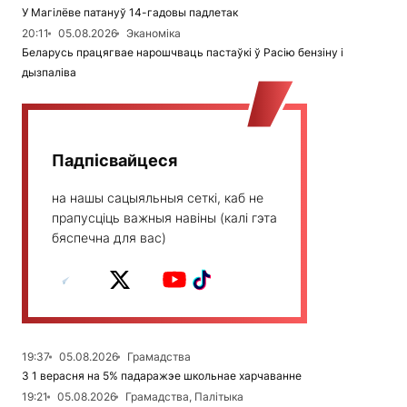
У Магілёве патануў 14-гадовы падлетак
20:11
05.08.2026
Эканоміка
Беларусь працягвае нарошчваць пастаўкі ў Расію бензіну і
дызпаліва
Падпісвайцеся
на нашы сацыяльныя сеткі, каб не
прапусціць важныя навіны (калі гэта
бяспечна для вас)
19:37
05.08.2026
Грамадства
З 1 верасня на 5% падаражэе школьнае харчаванне
19:21
05.08.2026
Грамадства, Палітыка