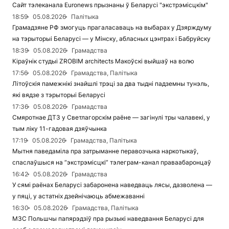
Сайт тэлеканала Euronews прызнаны ў Беларусі "экстрэмісцкім"
18:59
05.08.2026
Палітыка
Грамадзяне РФ змогуць прагаласаваць на выбарах у Дзярждуму
на тэрыторыі Беларусі — у Мінску, абласных цэнтрах і Бабруйску
18:39
05.08.2026
Грамадства
Кіраўнік студыі ZROBIM architects Макоўскі выйшаў на волю
17:56
05.08.2026
Грамадства, Палітыка
Літоўскія памежнікі знайшлі трэці за два тыдні падземны тунэль,
які вядзе з тэрыторыі Беларусі
17:36
05.08.2026
Грамадства
Смяротнае ДТЗ у Светлагорскім раёне — загінулі тры чалавекі, у
тым ліку 11-гадовая дзяўчынка
17:19
05.08.2026
Грамадства, Палітыка
Мытня паведаміла пра затрыманне перавозчыка наркотыкаў,
спаслаўшыся на “экстрэмісцкі” тэлеграм-канал праваабаронцаў
16:42
05.08.2026
Грамадства
У сямі раёнах Беларусі забаронена наведваць лясы, дазволена —
у пяці, у астатніх дзейнічаюць абмежаванні
16:30
05.08.2026
Грамадства, Палітыка
МЗС Польшчы папярэдзіў пра рызыкі наведвання Беларусі для