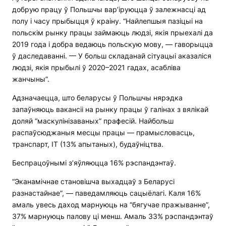
добрую працу ў Польшчы вар’іруюцца ў залежнасці ад
полу і часу прыбыцця ў краіну. “Найлепшыя пазіцыі на
польскім рынку працы займаюць людзі, якія прыехалі да
2019 года і добра ведаюць польскую мову, — гаворыцца
ў даследаванні. — У больш складанай сітуацыі аказаліся
людзі, якія прыбылі ў 2020–2021 гадах, асабліва
жанчыны”.
Адзначаецца, што беларусы ў Польшчы нярэдка
запаўняюць вакансіі на рынку працы ў галінах з вялікай
доляй “маскулінізаваных” прафесій. Найбольш
распаўсюджаныя месцы працы — прамысловасць,
транспарт, ІТ (13% апытаных), будаўніцтва.
Беспрацоўнымі з’яўляюцца 16% рэспандэнтаў.
“Эканамічнае становішча выхадцаў з Беларусі
разнастайнае”, — паведамляюць сацыёлагі. Каля 16%
амаль увесь даход марнуюць на “бягучае пражыванне”,
37% марнуюць палову ці менш. Амаль 33% рэспандэнтаў