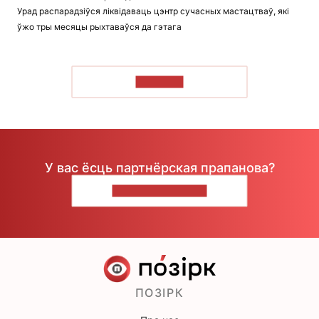
Урад распарадзіўся ліквідаваць цэнтр сучасных мастацтваў, які
ўжо тры месяцы рыхтаваўся да гэтага
ЧЫТАЦЬ
У вас ёсць партнёрская прапанова?
НАПІШЫЦЕ НАМ
ПОЗІРК