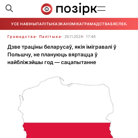
УСЕ НАВІНЫ
ПАЛІТЫКА
ЭКАНОМІКА
ГРАМАДСТВА
БЯСПЕКА
УСЕ
Грамадства
Палітыка
26.11.2024
17:46
Дзве траціны беларусаў, якія імігравалі ў
Польшчу, не плануюць вяртацца ў
найбліжэйшы год — сацапытанне