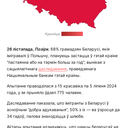
Крыніца:
pixabay.com
26 лістапада,
П
о
зірк
.
68% грамадзян Беларусі, якія
імігравалі ў Польшчу, плануюць застацца ў гэтай краіне
“пастаянна або на тэрмін больш за год”, вынікае з
сацыялагічнага
даследавання
, праведзенага
Нацыянальным банкам гэтай краіны.
Апытанне праводзілася з 15 красавіка па 5 ліпеня 2024
года, у ім прыняло ўдзел 775 чалавек.
Даследаванне паказала, што імігранты з Беларусі ў
асноўным “добра адукаваныя”, 50% з іх — ва ўзросце да
34 гадоў, палова знаходзіцца ў шлюбе.
Аўтары апытання адзначаюць, што шанцы беларусаў на