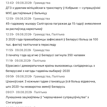
13:42
09.08.2026
Грамадства
ДТЗ з удзелам міліцэйскага транспарту ў Кобрыне — супрацоўнікі
МУС дастаўленыя ў бальніцу
12:55
09.08.2026
Грамадства
45-гадоваму жыхару Салігорска пагражае да 15 гадоў зняволення
за распаўсюд наркотыкаў
12:35
09.08.2026
Грамадства, Палітыка
З 2020 года праваабаронцы зафіксавалі ў Беларусі больш за 100
тыс. фактаў палітычнага пераследу
11:55
09.08.2026
Грамадства
З пачатку года ад агню ў Беларусі загінула 350 чалавек
11:16
09.08.2026
Палітыка
Еўрасаюз і дэмакратычныя краіны выказваюць салідарнасць з
беларусамі з нагоды гадавіны выбараў-2020
09:56
09.08.2026
Грамадства, Палітыка
Ціханоўская: З кожным годам становіцца ўсё больш відавочна,
што 2020-ты незваротна змяніў Беларусь
09:07
09.08.2026
Палітыка
Лукашэнка зацікаўлены ў "нарошчванні супрацоўніцтва" з
Сінгапурам