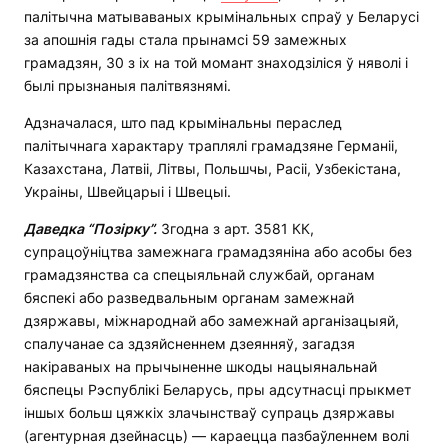
палітычна матываваных крымінальных спраў у Беларусі
за апошнія гады стала прынамсі 59 замежных
грамадзян, 30 з іх на той момант знаходзіліся ў няволі і
былі прызнаныя палітвязнямі.
Адзначалася, што пад крымінальны пераслед
палітычнага характару траплялі грамадзяне Германіі,
Казахстана, Латвіі, Літвы, Польшчы, Расіі, Узбекістана,
Украіны, Швейцарыі і Швецыі.
Даведка
“Позірку”.
Згодна з арт. 3581 КК,
супрацоўніцтва замежнага грамадзяніна або асобы без
грамадзянства са спецыяльнай службай, органам
бяспекі або разведвальным органам замежнай
дзяржавы, міжнароднай або замежнай арганізацыяй,
спалучанае са здзяйсненнем дзеянняў, загадзя
накіраваных на прычыненне шкоды нацыянальнай
бяспецы Рэспублікі Беларусь, пры адсутнасці прыкмет
іншых больш цяжкіх злачынстваў супраць дзяржавы
(агентурная дзейнасць) — караецца пазбаўленнем волі