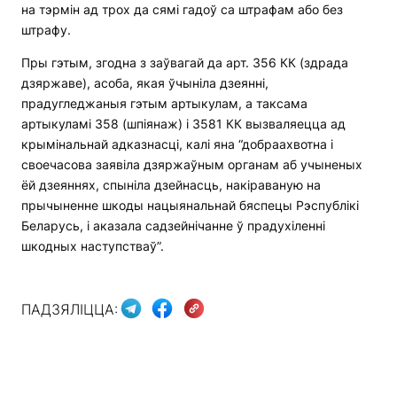
на тэрмін ад трох да сямі гадоў са штрафам або без
штрафу.
Пры гэтым, згодна з заўвагай да арт. 356 КК (здрада
дзяржаве), асоба, якая ўчыніла дзеянні,
прадугледжаныя гэтым артыкулам, а таксама
артыкуламі 358 (шпіянаж) і 3581 КК вызваляецца ад
крымінальнай адказнасці, калі яна “добраахвотна і
своечасова заявіла дзяржаўным органам аб учыненых
ёй дзеяннях, спыніла дзейнасць, накіраваную на
прычыненне шкоды нацыянальнай бяспецы Рэспублікі
Беларусь, і аказала садзейнічанне ў прадухіленні
шкодных наступстваў”.
ПАДЗЯЛІЦЦА: