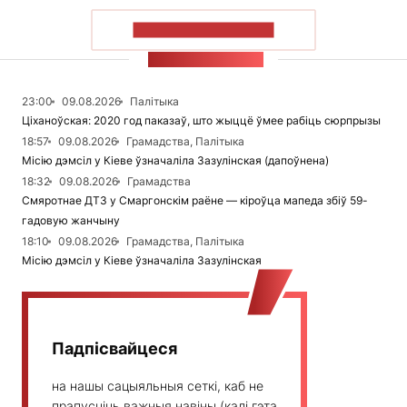
ПАКАЗАЦЬ БОЛЬШ
СТУЖКА НАВІН
23:00
09.08.2026
Палітыка
Ціханоўская: 2020 год паказаў, што жыццё ўмее рабіць сюрпрызы
18:57
09.08.2026
Грамадства, Палітыка
Місію дэмсіл у Кіеве ўзначаліла Зазулінская (дапоўнена)
18:32
09.08.2026
Грамадства
Смяротнае ДТЗ у Смаргонскім раёне — кіроўца мапеда збіў 59-
гадовую жанчыну
18:10
09.08.2026
Грамадства, Палітыка
Місію дэмсіл у Кіеве ўзначаліла Зазулінская
Падпісвайцеся
на нашы сацыяльныя сеткі, каб не
прапусціць важныя навіны (калі гэта