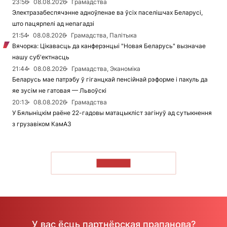
23:56
08.08.2026
Грамадства
Электразабеспячэнне адноўленае ва ўсіх паселішчах Беларусі,
што пацярпелі ад непагадзі
21:54
08.08.2026
Грамадства, Палітыка
Вячорка: Цікавасць да канферэнцыі "Новая Беларусь" вызначае
нашу суб'ектнасць
21:44
08.08.2026
Грамадства, Эканоміка
Беларусь мае патрэбу ў гіганцкай пенсійнай рэформе і пакуль да
яе зусім не гатовая — Львоўскі
20:13
08.08.2026
Грамадства
У Бялыніцкім раёне 22-гадовы матацыкліст загінуў ад сутыкнення
з грузавіком КамАЗ
ЧЫТАЦЬ
У вас ёсць партнёрская прапанова?