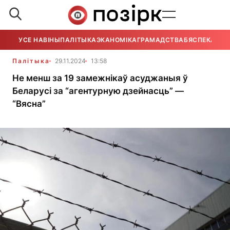
УСЕ НАВІНЫ
ПАЛІТЫКА
ЭКАНОМІКА
ГРАМАДСТВА
БЯСПЕКА
УСЕ
Палітыка
29.11.2024
13:58
Не менш за 19 замежнікаў асуджаныя ў
Беларусі за “агентурную дзейнасць” —
“Вясна”