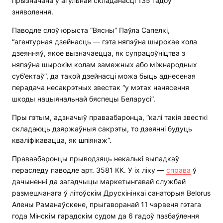
прызначана ў агульнай складанасці 135 гадоў
зняволення.
Паводле слоў юрыста “Вясны” Паўла Сапелкі,
“агентурная дзейнасць — гэта няпэўна шырокае кола
дзеянняў, якое вызначаецца, як супрацоўніцтва з
няпэўна шырокім колам замежных або міжнародных
суб’ектаў”, да такой дзейнасці можа быць аднесеная
перадача несакрэтных звестак “у мэтах нанясення
шкоды нацыянальнай бяспецы Беларусі”.
Пры гэтым, адзначыў праваабаронца, “калі такія звесткі
складаюць дзяржаўныя сакрэты, то дзеянні будуць
кваліфікавацца, як шпіянаж”.
Праваабаронцы прыводзяць некалькі выпадкаў
пераследу паводле арт. 3581 КК. У іх ліку —
справа
ў
дачыненні да загадчыцы маркетынгавай службай
размешчанага ў літоўскім Друскінінкаі санаторыя Belorus
Алены Раманаўскене, прыгаворанай 11 чэрвеня гэтага
года Мінскім гарадскім судом да 6 гадоў пазбаўлення