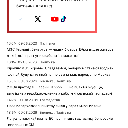
бяспечна для вас)
18:01
09.08.2026
Палітыка
МЗС Германіі: Беларусь — нацыя ў сэрцы Еўропы, дзе жывуць
людзі, якія прагнуць свабоды і дэмакратыі
16:19
09.08.2026
Палітыка
Кіраўнік МЗС Украіны: Спадзяемся, Беларусь стане свабоднай
краінай, будучыню якой пачне вызначаць народ, а не Масква
15:31
09.08.2026
Бяспека, Палітыка
У ССА праходзяць ваенныя зборы — на іх, як мяркуецца,
выкліканыя нядобрасумленныя работнікі сельскай гаспадаркі
14:26
09.08.2026
Грамадства
Двое беларускіх альпіністаў зніклі ў гарах Кыргызстана
13:51
09.08.2026
Бяспека, Палітыка
Латушка заклікаў краіны ЕС павялічыць падтрымку беларускіх
незалежных СМІ