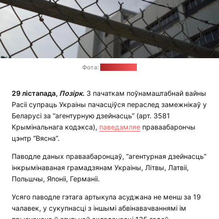
Фота:
pixabay.com
29 лістапада,
П
о
зірк
.
З пачаткам поўнамаштабнай вайны
Расіі супраць Украіны пачасціўся пераслед замежнікаў у
Беларусі за “агентурную дзейнасць” (арт. 3581
Крымінальнага кодэкса),
паведамляе
праваабарончы
цэнтр “Вясна”.
Паводле даных праваабаронцаў, “агентурная дзейнасць”
інкрымінаваная грамадзянам Украіны, Літвы, Латвіі,
Польшчы, Японіі, Германіі.
Усяго паводле гэтага артыкула асуджана не менш за 19
чалавек, у сукупнасці з іншымі абвінавачваннямі ім