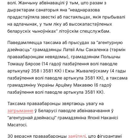
волі. Жанчыну абвінавацілі ў тым, што разам з
дырэктарам санаторыя яна “неаднаразова
прадастаўляла звесткі аб пастаяльцах, якія прыбывалі
на адпачынак, у тым ліку аб высокапастаўленых
беларускіх чыноўніках” літоўскім спецслужбам.
Паведамляецца таксама аб прысудах за “агентурную
дзейнасць” грамадзянцы Латвіі Алы Сакаленка (тэрмін
праваабаронцам невядомы), грамадзянам Польшчы
Томашу Бярозе (14 гадоў пазбаўлення волі паводле
артыкулаў 358 і 3581 КК) і Ежы Жывалеўскаму (4 гады
пазбаўлення волі паводле артыкула 3581 КК), а таксама
грамадзяніну Украіны Арцёму Макавею (6 гадоў
пазбаўлення волі паводле артыкула 3581 КК).
Таксама праваабаронцы звяртаюць увагу на
затрыманне
ў Беларусі паводле абвінавачвання ў
“агентурнай дзейнасці” грамадзяніна Японіі Наканісі
Масатосі.
З0 верасня праваабаронцы
заяўлялі
, што фігурантамі