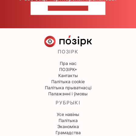
НАПІШЫЦЕ НАМ
ПОЗІРК
Пра нас
ПОЗІРК+
Кантакты
Палітыка cookie
Палітыка прыватнасці
Палажэнні і ўмовы
РУБРЫКІ
Усе навіны
Палітыка
Эканоміка
Грамадства