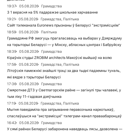
19:37
05.08.2026
Грамадства
З 1 верасня на 5% падаражэе школьнае харчаванне
19:21
05.08.2026
Грамадства, Палітыка
Сайт тэлеканала Euronews прызнаны ў Беларусі "экстрэмісцкім"
18:59
05.08.2026
Палітыка
Грамадзяне РФ змогуць прагаласаваць на выбарах у Дзярждуму
на тэрыторыі Беларусі — у Мінску, абласных цэнтрах і Бабруйску
18:39
05.08.2026
Грамадства
Кіраўнік студыі ZROBIM architects Макоўскі выйшаў на волю
17:56
05.08.2026
Грамадства, Палітыка
Літоўскія памежнікі знайшлі трэці за два тыдні падземны тунэль,
які вядзе з тэрыторыі Беларусі
17:36
05.08.2026
Грамадства
Смяротнае ДТЗ у Светлагорскім раёне — загінулі тры чалавекі, у
тым ліку 11-гадовая дзяўчынка
17:19
05.08.2026
Грамадства, Палітыка
Мытня паведаміла пра затрыманне перавозчыка наркотыкаў,
спаслаўшыся на “экстрэмісцкі” тэлеграм-канал праваабаронцаў
16:42
05.08.2026
Грамадства
У сямі раёнах Беларусі забаронена наведваць лясы, дазволена —