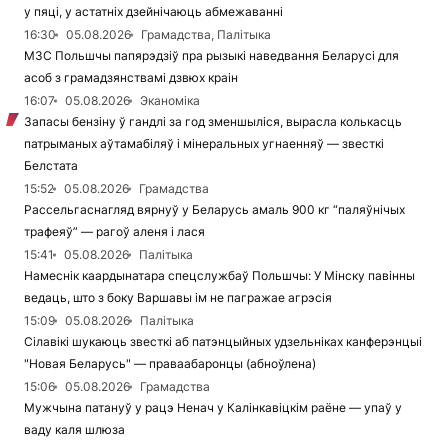
у пяці, у астатніх дзейнічаюць абмежаванні
16:30
05.08.2026
Грамадства, Палітыка
МЗС Польшчы папярэдзіў пра рызыкі наведвання Беларусі для
асоб з грамадзянствамі дзвюх краін
16:07
05.08.2026
Эканоміка
Запасы бензіну ў гандлі за год зменшыліся, вырасла колькасць
патрыманых аўтамабіляў і мінеральных угнаенняў — звесткі
Белстата
15:52
05.08.2026
Грамадства
Рассельгаснагляд вярнуў у Беларусь амаль 900 кг “паляўнічых
трафеяў” — рагоў аленя і лася
15:41
05.08.2026
Палітыка
Намеснік каардынатара спецслужбаў Польшчы: У Мінску павінны
ведаць, што з боку Варшавы ім не пагражае агрэсія
15:09
05.08.2026
Палітыка
Сілавікі шукаюць звесткі аб патэнцыйных удзельніках канферэнцыі
"Новая Беларусь" — праваабаронцы (абноўлена)
15:06
05.08.2026
Грамадства
Мужчына патануў у рацэ Ненач у Калінкавіцкім раёне — упаў у
ваду каля шлюза