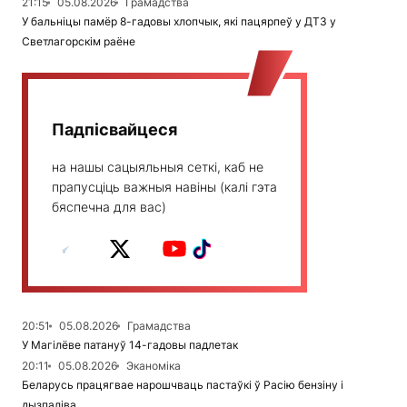
21:15
05.08.2026
Грамадства
У бальніцы памёр 8-гадовы хлопчык, які пацярпеў у ДТЗ у
Светлагорскім раёне
Падпісвайцеся
на нашы сацыяльныя сеткі, каб не
прапусціць важныя навіны (калі гэта
бяспечна для вас)
20:51
05.08.2026
Грамадства
У Магілёве патануў 14-гадовы падлетак
20:11
05.08.2026
Эканоміка
Беларусь працягвае нарошчваць пастаўкі ў Расію бензіну і
дызпаліва