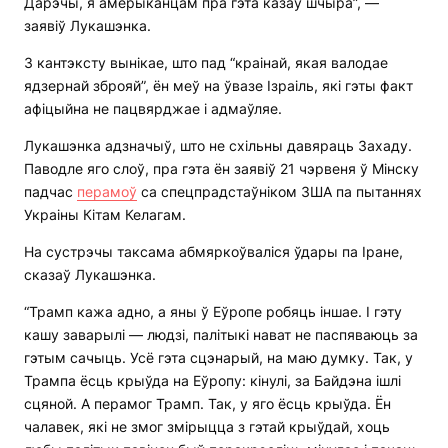
Дарэчы, я амерыканцам пра гэта казаў шчыра”, —
заявіў Лукашэнка.
З кантэксту вынікае, што пад “краінай, якая валодае
ядзернай зброяй”, ён меў на ўвазе Ізраіль, які гэты факт
афіцыйна не пацвярджае і адмаўляе.
Лукашэнка адзначыў, што не схільны давяраць Захаду.
Паводле яго слоў, пра гэта ён заявіў 21 чэрвеня ў Мінску
падчас
перамоў
са спецпрадстаўніком ЗША па пытаннях
Украіны Кітам Келагам.
На сустрэчы таксама абмяркоўваліся ўдары па Іране,
сказаў Лукашэнка.
“Трамп кажа адно, а яны ў Еўропе робяць іншае. І гэту
кашу заварылі — людзі, палітыкі нават не паспяваюць за
гэтым сачыць. Усё гэта сцэнарый, на маю думку. Так, у
Трампа ёсць крыўда на Еўропу: кінулі, за Байдэна ішлі
сцяной. А перамог Трамп. Так, у яго ёсць крыўда. Ён
чалавек, які не змог змірыцца з гэтай крыўдай, хоць