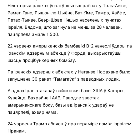
Некаторыя ракеты ўпалі ў жылых раёнах у Тэль-Авіве,
Рамат-Гане, Рышон-ле-Цыёне, Бат-Яме, Тамрэ, Хайфе,
Петах-Тыкве, Беэр-Шэве і іншых населеных пунктах
Ізраіля. Вядома, што загінула не менш за 28 чалавек,
пацярпела амаль 1.500.
22 чэрвеня амерыканскія бамбавікі B-2 нанеслі ўдары па
іранскім ядзерным аб’екце ў Форда, выкарыстаўшы
шэсць процібункерных бомбаў.
Па іранскіх ядзерных аб’ектах у Натанзе і Ісфахане было
запушчана 30 ракет “Тамагаўк” з падводных лодак.
У адказ Іран атакаваў вайсковыя базы ЗША ў Катары,
Кувейце, Бахрэйне і ААЭ. Паводле звестак
амерыканскага боку, базы ад іранскіх удараў не
пацярпелі, ахвяр няма.
24 чэрвеня Трамп абвясціў пра перамір’е паміж Ізраілем
і Іранам.