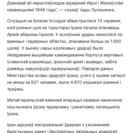
Дамовай аб нераспаўсюдзе ядзернай зброі і Жэнеўскімі
канвенцыямі 1949 года”, — сказаў тады Лукашэнка.
Сітуацыя на Блізкім Усходзе абвастрылася 13 чэрвеня,
калі розныя цэлі на тэрыторыі Ірана пачала атакаваць
Армія абароны Ізраіля. У асноўным удары наносіліся па
ваенных і ядзерных аб’ектах, атакавана больш за 1.000
цэляў. У выніку серыі кропкавых удараў было
ліквідавана вышэйшае камандаванне Корпуса вартавых
ісламскай рэвалюцыі, іранскай арміі і выведкі, забіта
дзевяць навукоўцаў-ядзершчыкаў. Паводле даных
Міністэрства аховы здароўя Ірана, усяго ў краіне загінулі
не менш за 627 чалавек, яшчэ 4.870 атрымалі раненні і
траўмы.
Мэтай ізраільскай ваеннай аперацыі названа нанясенне
крытычнага ўрону ядзернаму і ракетнаму патэнцыялу
Ірана.
Іран адказаў масіраванымі ўдарамі з ужываннем
балістычных ракет і беспілотных лятальных апаратаў.