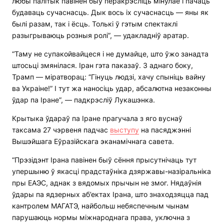
любы палітык павінен быў перакрэсліць мінулае і пачаць
будаваць сучаснасць. Дык вось іх сучаснасць — яны як
былі разам, так і ёсць. Толькі ў гэтым спектаклі
разыгрываюць розныя ролі”, — удакладніў аратар.
“Таму не супакойвайцеся і не думайце, што ўжо занадта
штосьці змянілася. Іран гэта паказаў. З аднаго боку,
Трамп — міратворац: “Гінуць людзі, хачу спыніць вайну
ва Украіне!” І тут жа наносіць удар, абсалютна незаконны
ўдар па Іране”, — падкрэсліў Лукашэнка.
Крытыка ўдараў па Іране прагучала з яго вуснаў
таксама 27 чэрвеня падчас
выступу
на пасяджэнні
Вышэйшага Еўразійскага эканамічнага савета.
“Прэзідэнт Ірана павінен быў сёння прысутнічаць тут
упершыню ў якасці прадстаўніка дзяржавы-назіральніка
пры ЕАЭС, аднак з вядомых прычын не змог. Нядаўнія
ўдары па ядзерных аб’ектах Ірана, што знаходзяцца пад
кантролем МАГАТЭ, найбольш небяспечным чынам
парушаюць нормы міжнароднага права, уключна з