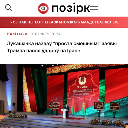
УСЕ НАВІНЫ
ПАЛІТЫКА
ЭКАНОМІКА
ГРАМАДСТВА
БЯСПЕКА
УСЕ
Палітыка
01.07.2025
20:54
Лукашэнка назваў “проста смешнымі” заявы
Трампа пасля ўдараў па Іране