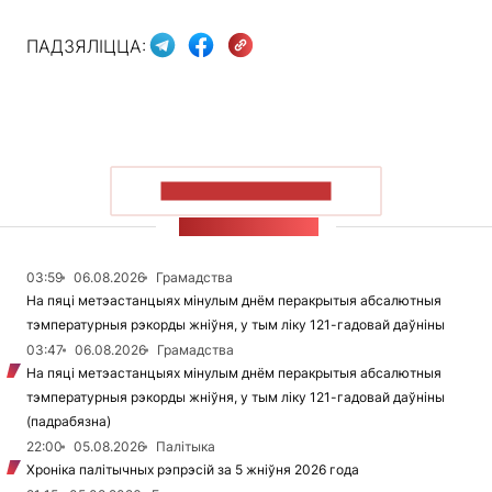
ПАДЗЯЛІЦЦА:
ПАКАЗАЦЬ БОЛЬШ
СТУЖКА НАВІН
03:59
06.08.2026
Грамадства
На пяці метэастанцыях мінулым днём перакрытыя абсалютныя
тэмпературныя рэкорды жніўня, у тым ліку 121-гадовай даўніны
03:47
06.08.2026
Грамадства
На пяці метэастанцыях мінулым днём перакрытыя абсалютныя
тэмпературныя рэкорды жніўня, у тым ліку 121-гадовай даўніны
(падрабязна)
22:00
05.08.2026
Палітыка
Хроніка палітычных рэпрэсій за 5 жніўня 2026 года