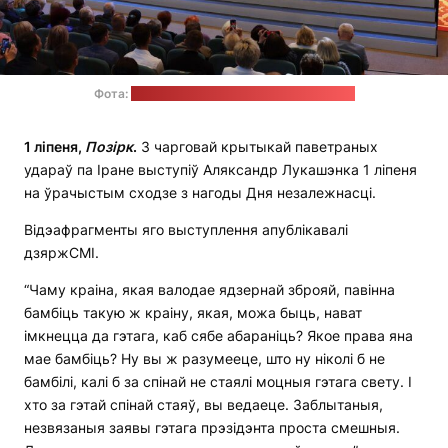
Фота:
прэс-служба Аляксандра Лукашэнкі
1 ліпеня,
Позірк
.
З чарговай крытыкай паветраных
удараў па Іране выступіў Аляксандр Лукашэнка 1 ліпеня
на ўрачыстым сходзе з нагоды Дня незалежнасці.
Відэафрагменты яго выступлення апублікавалі
дзяржСМІ.
“Чаму краіна, якая валодае ядзернай зброяй, павінна
бамбіць такую ж краіну, якая, можа быць, нават
імкнецца да гэтага, каб сябе абараніць? Якое права яна
мае бамбіць? Ну вы ж разумееце, што ну ніколі б не
бамбілі, калі б за спінай не стаялі моцныя гэтага свету. І
хто за гэтай спінай стаяў, вы ведаеце. Заблытаныя,
незвязаныя заявы гэтага прэзідэнта проста смешныя.