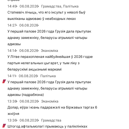
14:49
06.08.2026
Грамадства, Палітыка
Статкевіч лічыць, что яго інсульт у няволі быў
выкліканы адмоваю ў неабходных леках
14:27
06.08.2026
У першай палове 2026 года Грузія дала прытулак
аднаму замежніку, беларусы атрымалі чатыры
адмовы
14:14
06.08.2026
Эканоміка
У Літве перахопленая найбуйнейшая ў 2026 годзе
партыя нелегальных цыгарэт, у тым ліку з
беларускімі акцызнымі маркамі
14:11
06.08.2026
Палітыка
У першай палове 2026 года Грузія дала прытулак
аднаму замежніку, беларусы атрымалі чатыры
адмовы (падрабязна)
13:38
06.08.2026
Эканоміка
Долар, еўра і юань падаражэлі на біржавых таргах 6
жніўня
13:36
06.08.2026
Грамадства
Штогод афтальмолагі прымаюць у паліклініках