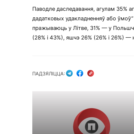
Паводле даследавання, агулам 35% ап
дадатковых удакладненняў або ўмоў” 
пражываюць у Літве, 31% — у Польшч
(28% і 43%), яшчэ 26% (26% і 26%) — н
ПАДЗЯЛІЦЦА: