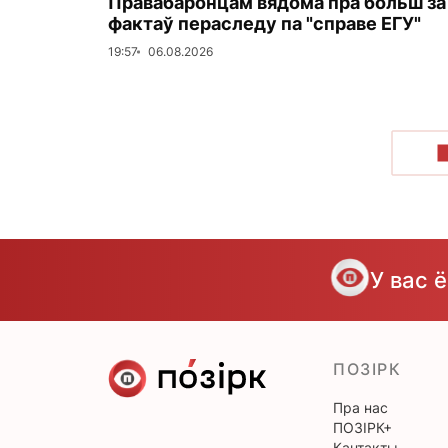
Правабаронцам вядома пра больш за
фактаў пераследу па "справе ЕГУ"
19:57
06.08.2026
У вас 
ПОЗІРК
Пра нас
ПОЗІРК+
Кантакты