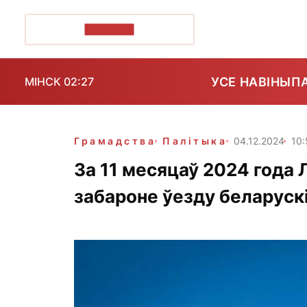
ПОЗІРК+
УСЕ НАВІНЫ
П
МІНСК 02:27
Грамадства
Палітыка
04.12.2024
10
За 11 месяцаў 2024 года 
забароне ўезду беларуск