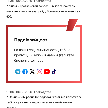
17:36
06.08.2026
Грамадства
У ліпені ў Гродзенскай вобласці выпала паўтары
месячныя нормы ападкаў, у Гомельскай — менш за
60%
Падпісвайцеся
на нашы сацыяльныя сеткі, каб не
прапусціць важныя навіны (калі гэта
бяспечна для вас)
15:08
06.08.2026
Грамадства
У Сенненскім раёне 62-гадовая жанчына пагражала
забіць сужыцеля — распачатая крымінальная
справа