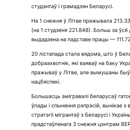
студэнтаў і грамадзян Беларусі.
На 1 снежня ў Літве пражывала 213.33
(на 1 студзеня 221.848). Больш за ўс
выдадзена на падставе працы — 111.7
20 лістапада стала вядома, што ў Бел
добраахвотнік, які ваяваў на баку Укр
пражываў у Літве, але вымушаны быў 
нацбяспекі.
Большасць эмігравалі беларусаў гато
ўлады і спынення рэпрэсій, вынікае з
стратэгіі мігрантаў з Беларусі і Укра
прадстаўленага 3 снежня цэнтрам BE