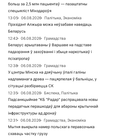
больш за 2,5 млн пацыентаў — пазаштатны
спецыяліст Мінздароўя
13:05
06.08.2026
Палітыка, Эканоміка
Прэзідэнт Алжыра можа неўзабаве наведаць
Беларусь
12:42
06.08.2026
Грамадства
Беларус арыштаваны ў Варшаве на падставе
падазрэння ў захоўванні і збыце наркотыкаў і
псіхатропаў
12:38
06.08.2026
Грамадства
У цэнтры Мінска на дзяўчыну ўпалі галіны
надламанага дрэва — пацярпелая ў бальніцы, у
сітуацыі разбіраецца СК
12:35
06.08.2026
Бяспека, Палітыка
Падсанкцыйнае "КБ "Радар" распрацавала новы
перадатчык перашкодаў для абароны крытычнай
інфраструктуры ад дронаў
12:31
06.08.2026
Грамадства, Эканоміка
Мытня выкрыла намер польскага перавозчыка
схаваць частку грузу