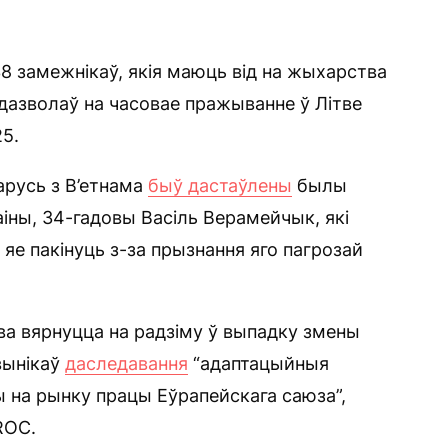
8 замежнікаў, якія маюць від на жыхарства
ё дазволаў на часовае пражыванне ў Літве
25.
арусь з В’етнама
быў дастаўлены
былы
аіны, 34-гадовы Васіль Верамейчык, які
яе пакінуць з-за прызнання яго пагрозай
ва вярнуцца на радзіму ў выпадку змены
 вынікаў
даследавання
“адаптацыйныя
іны на рынку працы Еўрапейскага саюза”,
ROC.