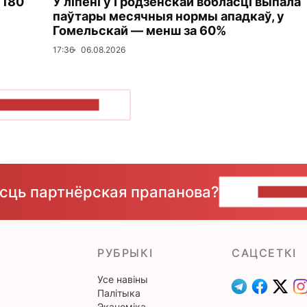
 180
У ліпені ў Гродзенскай вобласці выпала
паўтары месячныя нормы ападкаў, у
Гомельскай — менш за 60%
17:36
06.08.2026
ПАКАЗАЦЬ БОЛЬШ
ёсць партнёрская прапанова?
НАПІШЫ
РУБРЫКІ
САЦСЕТКІ
Усе навіны
Палітыка
Эканоміка