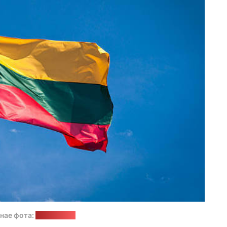
нае фота:
pexels.com