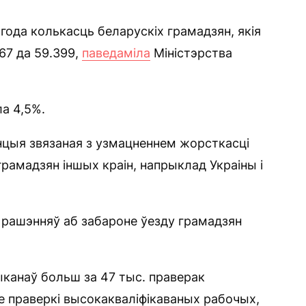
года колькасць беларускіх грамадзян, якія
67 да 59.399,
паведаміла
Міністэрства
а 4,5%.
нцыя звязаная з узмацненнем жорсткасці
рамадзян іншых краін, напрыклад Украіны і
 рашэнняў аб забароне ўезду грамадзян
ыканаў больш за 47 тыс. праверак
е праверкі высокакваліфікаваных рабочых,