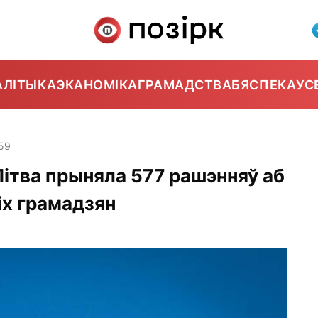
АЛІТЫКА
ЭКАНОМІКА
ГРАМАДСТВА
БЯСПЕКА
УС
:59
Літва прыняла 577 рашэнняў аб
іх грамадзян