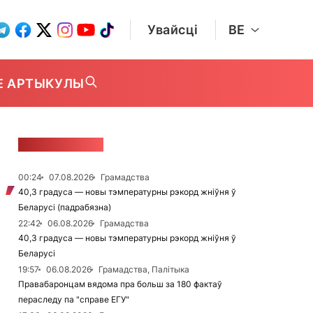
Увайсці
BE
Е АРТЫКУЛЫ
СТУЖКА НАВІН
00:24
07.08.2026
Грамадства
40,3 градуса — новы тэмпературны рэкорд жніўня ў
Беларусі (падрабязна)
22:42
06.08.2026
Грамадства
40,3 градуса — новы тэмпературны рэкорд жніўня ў
Беларусі
19:57
06.08.2026
Грамадства, Палітыка
Правабаронцам вядома пра больш за 180 фактаў
пераследу па "справе ЕГУ"