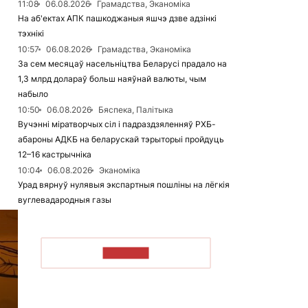
11:08
06.08.2026
Грамадства, Эканоміка
На аб'ектах АПК пашкоджаныя яшчэ дзве адзінкі
тэхнікі
10:57
06.08.2026
Грамадства, Эканоміка
За сем месяцаў насельніцтва Беларусі прадало на
1,3 млрд долараў больш наяўнай валюты, чым
набыло
10:50
06.08.2026
Бяспека, Палітыка
Вучэнні міратворчых сіл і падраздзяленняў РХБ-
абароны АДКБ на беларускай тэрыторыі пройдуць
12–16 кастрычніка
10:04
06.08.2026
Эканоміка
Урад вярнуў нулявыя экспартныя пошліны на лёгкія
вуглевадародныя газы
ЧЫТАЦЬ