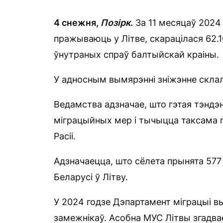
4 снежня,
Позірк
.
За 11 месяцаў 2024 
пражываюць у Літве, скарацілася 62.1
ўнутраных спраў балтыйскай краіны.
У адносным вымярэнні зніжэнне склал
Ведамства адзначае, што гэтая тэндэ
міграцыйных мер і тычыцца таксама г
Расіі.
Адзначаецца, што сёлета прынята 577
Беларусі ў Літву.
У 2024 годзе Дэпартамент міграцыі в
замежнікаў. Асобна МУС Літвы згадва