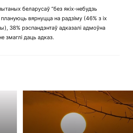
ытаных беларусаў “без якіх-небудзь
плануюць вярнуцца на радзіму (46% з іх
ы), 38% рэспандэнтаў адказалі адмоўна
е змаглі даць адказ.