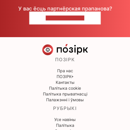
У вас ёсць партнёрская прапанова?
НАПІШЫЦЕ НАМ
ПОЗІРК
Пра нас
ПОЗІРК+
Кантакты
Палітыка cookie
Палітыка прыватнасці
Палажэнні і ўмовы
РУБРЫКІ
Усе навіны
Палітыка