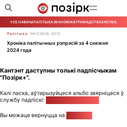
УСЕ НАВІНЫ
ПАЛІТЫКА
ЭКАНОМІКА
ГРАМАДСТВА
БЯСПЕКА
УСЕ
Палітыка
04.12.2024
23:15
Хроніка палітычных рэпрэсій за 4 снежня
2024 года
Кантэнт даступны толькі падпісчыкам
"Позірк+".
Калі ласка, аўтарызуйцеся альбо звярніцеся ў
службу падпіскі:
pozirk@pozirk.online
Вы можаце вернуцца на
Галоўную