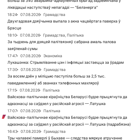
Больш за 340 аварыйна-аднаўленчых брыгад задзейнічана ў
ліквідацыі наступстваў непагадзі — "Белэнерга"
18:24
07.08.2026
Грамадства
Двухгадовая дзяўчынка выпала з акна чацвёртага паверха ў
Брэсце
18:10
07.08.2026
Грамадства, Палітыка
За тыдзень для дзяцей палітвязняў сабрана амаль палова
заяўленай сумы
17:47
07.08.2026
Эканоміка
Лукашэнка: Стрымліванне цэн і інфляцыі застаецца за ўрадам
17:30
07.08.2026
Грамадства
За восем дзён у міліцыю паступіла больш за 2,5 тыс.
паведамленняў аб званках тэлефонных махляроў
17:15
07.08.2026
Палітыка
Вайскова-палітычнае кіраўніцтва Беларусі будзе прыцягнута да
адказнасці за саўдзел у расійскай агрэсіі — Латушка
17:07
07.08.2026
Палітыка
Вайскова-палітычнае кіраўніцтва Беларусі будзе прыцягнута да
адказнасці за саўдзел у расійскай агрэсіі — Латушка (падрабязна)
16:43
07.08.2026
Грамадства
Тры чалавекі памерлі ў Быхаве — следства мяркуе атручэнне