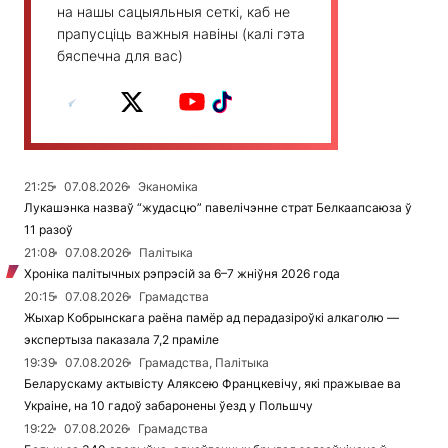
на нашы сацыяльныя сеткі, каб не
прапусціць важныя навіны (калі гэта
бяспечна для вас)
21:25
07.08.2026
Эканоміка
Лукашэнка назваў “жудасцю” павелічэнне страт Белкаапсаюза ў
11 разоў
21:08
07.08.2026
Палітыка
Хроніка палітычных рэпрэсій за 6–7 жніўня 2026 года
20:15
07.08.2026
Грамадства
Жыхар Кобрынскага раёна памёр ад перадазіроўкі алкаголю —
экспертыза паказала 7,2 праміле
19:39
07.08.2026
Грамадства, Палітыка
Беларускаму актывісту Аляксею Францкевічу, які пражывае ва
Украіне, на 10 гадоў забаронены ўезд у Польшчу
19:22
07.08.2026
Грамадства