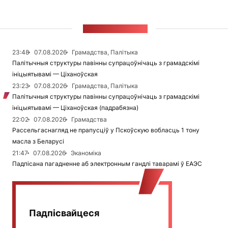
СТУЖКА НАВІН
23:48
07.08.2026
Грамадства, Палітыка
Палітычныя структуры павінны супрацоўнічаць з грамадскімі
ініцыятывамі — Ціханоўская
23:23
07.08.2026
Грамадства, Палітыка
Палітычныя структуры павінны супрацоўнічаць з грамадскімі
ініцыятывамі — Ціханоўская (падрабязна)
22:02
07.08.2026
Грамадства
Рассельгаснагляд не прапусціў у Пскоўскую вобласць 1 тону
масла з Беларусі
21:47
07.08.2026
Эканоміка
Падпісана пагадненне аб электронным гандлі таварамі ў ЕАЭС
Падпісвайцеся