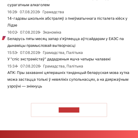
сурагатным алкаголем
16:26
07.08.2026
Грамадства
14-гадовы школьнік абстраляў з пнеўматычнага пісталета кіёск у
Лідзе
16:02
07.08.2026
Эканоміка
Беларусь пяты месяц запар з'яўляецца аўтсайдарам у ЕАЭС па
дынаміцы прамысловай вытворчасці
15:53
07.08.2026
Грамадства, Палітыка
У "спіс экстрэмістаў" дададзеныя яшчэ чатыры чалавекі
15:34
07.08.2026
Грамадства, Палітыка
АПК: Пры захаванні цяперашніх тэндэнцый беларуская мова хутка
можа застацца толькі ў невялікіх супольнасцях, а на дзяржаўным
узроўні — знікнуць
ЧЫТАЦЬ