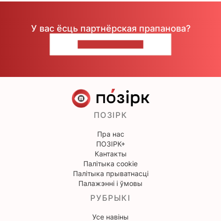
У вас ёсць партнёрская прапанова?
НАПІШЫЦЕ НАМ
ПОЗІРК
Пра нас
ПОЗІРК+
Кантакты
Палітыка cookie
Палітыка прыватнасці
Палажэнні і ўмовы
РУБРЫКІ
Усе навіны