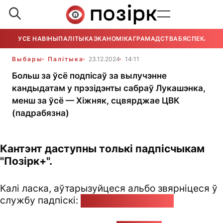
УСЕ НАВІНЫ
ПАЛІТЫКА
ЭКАНОМІКА
ГРАМАДСТВА
БЯСПЕКА
УСЕ
Выбары
Палітыка
23.12.2024
14:11
Больш за ўсё подпісаў за вылучэнне
кандыдатам у прэзідэнты сабраў Лукашэнка,
менш за ўсё — Хіжняк, сцвярджае ЦВК
(падрабязна)
Кантэнт даступны толькі падпісчыкам
"Позірк+".
Калі ласка, аўтарызуйцеся альбо звярніцеся ў
службу падпіскі:
pozirk@pozirk.online