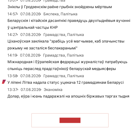
15:07
07.08.2026
Грамадства
Зніклы ў Гродзенскім раёне грыбнік знойдзены мёртвым
14:57
07.08.2026
Бяспека, Палітыка
Беларускія і кітайскія дэсантнікі правядуць двухтыднёвыя вучэнні
ў цэнтральнай частцы КНР
14:27
07.08.2026
Грамадства, Палітыка
Ціханоўская заклікала "зрабіць усё магчымае, каб злачынствы
рэжыму не засталіся беспакаранымі"
14:19
07.08.2026
Грамадства, Палітыка
Міжнародная і Еўрапейская федэрацыі журналістаў патрабуюць
спыніць пераслед прадстаўнікоў беларускай медыясферы
13:58
07.08.2026
Грамадства, Палітыка
У ліпені Літва надала статус уцекача 12 грамадзянам Беларусі
13:37
07.08.2026
Эканоміка
Долар, еўра і юань падаражэлі на апошніх біржавых таргах тыдня
ЧЫТАЦЬ