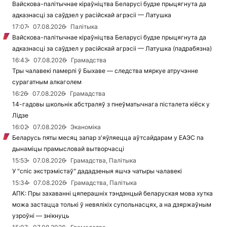
Вайскова-палітычнае кіраўніцтва Беларусі будзе прыцягнута да
адказнасці за саўдзел у расійскай агрэсіі — Латушка
17:07
07.08.2026
Палітыка
Вайскова-палітычнае кіраўніцтва Беларусі будзе прыцягнута да
адказнасці за саўдзел у расійскай агрэсіі — Латушка (падрабязна)
16:43
07.08.2026
Грамадства
Тры чалавекі памерлі ў Быхаве — следства мяркуе атручэнне
сурагатным алкаголем
16:26
07.08.2026
Грамадства
14-гадовы школьнік абстраляў з пнеўматычнага пісталета кіёск у
Лідзе
16:02
07.08.2026
Эканоміка
Беларусь пяты месяц запар з'яўляецца аўтсайдарам у ЕАЭС па
дынаміцы прамысловай вытворчасці
15:53
07.08.2026
Грамадства, Палітыка
У "спіс экстрэмістаў" дададзеныя яшчэ чатыры чалавекі
15:34
07.08.2026
Грамадства, Палітыка
АПК: Пры захаванні цяперашніх тэндэнцый беларуская мова хутка
можа застацца толькі ў невялікіх супольнасцях, а на дзяржаўным
узроўні — знікнуць