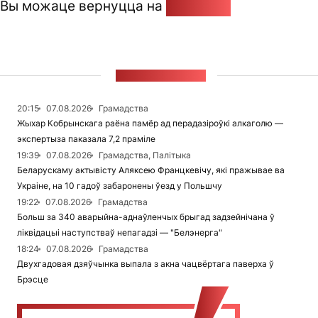
Вы можаце вернуцца на
Галоўную
СТУЖКА НАВІН
20:15
07.08.2026
Грамадства
Жыхар Кобрынскага раёна памёр ад перадазіроўкі алкаголю —
экспертыза паказала 7,2 праміле
19:39
07.08.2026
Грамадства, Палітыка
Беларускаму актывісту Аляксею Францкевічу, які пражывае ва
Украіне, на 10 гадоў забаронены ўезд у Польшчу
19:22
07.08.2026
Грамадства
Больш за 340 аварыйна-аднаўленчых брыгад задзейнічана ў
ліквідацыі наступстваў непагадзі — "Белэнерга"
18:24
07.08.2026
Грамадства
Двухгадовая дзяўчынка выпала з акна чацвёртага паверха ў
Брэсце