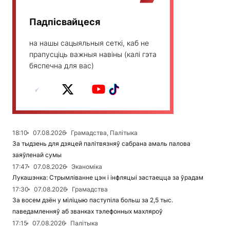
Падпісвайцеся
на нашы сацыяльныя сеткі, каб не
прапусціць важныя навіны (калі гэта
бяспечна для вас)
18:10
07.08.2026
Грамадства, Палітыка
За тыдзень для дзяцей палітвязняў сабрана амаль палова
заяўленай сумы
17:47
07.08.2026
Эканоміка
Лукашэнка: Стрымліванне цэн і інфляцыі застаецца за ўрадам
17:30
07.08.2026
Грамадства
За восем дзён у міліцыю паступіла больш за 2,5 тыс.
паведамленняў аб званках тэлефонных махляроў
17:15
07.08.2026
Палітыка