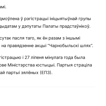
мі.
дмоўлена ў рэгістрацыі ініцыятыўнай групы
дыдатам у дэпутаты Палаты прадстаўнікоў.
сутак пасля таго, як ён разам з іншымі
 на правядзенне акцыі “Чарнобыльскі шлях”.
істрацыю і 27 ліпеня мінулага года была
ове Міністэрства юстыцыі. Партыя страціла
ай партыі зялёных (ЕПЗ).