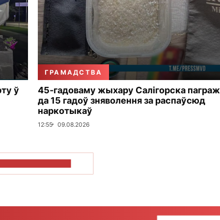
ГРАМАДСТВА
рту ў
45-гадоваму жыхару Салігорска пагра
да 15 гадоў зняволення за распаўсюд
наркотыкаў
12:55
09.08.2026
ПАКАЗАЦЬ БОЛЬШ