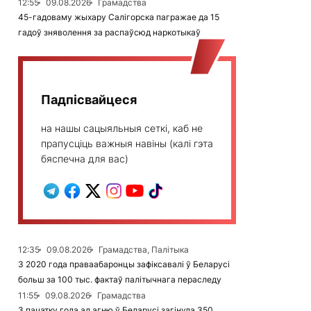
12:55
09.08.2026
Грамадства
45-гадоваму жыхару Салігорска пагражае да 15
гадоў зняволення за распаўсюд наркотыкаў
Падпісвайцеся
на нашы сацыяльныя сеткі, каб не
прапусціць важныя навіны (калі гэта
бяспечна для вас)
12:35
09.08.2026
Грамадства, Палітыка
З 2020 года праваабаронцы зафіксавалі ў Беларусі
больш за 100 тыс. фактаў палітычнага пераследу
11:55
09.08.2026
Грамадства
З пачатку года ад агню ў Беларусі загінула 350