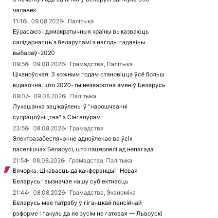
чалавек
11:16
09.08.2026
Палітыка
Еўрасаюз і дэмакратычныя краіны выказваюць
салідарнасць з беларусамі з нагоды гадавіны
выбараў-2020
09:56
09.08.2026
Грамадства, Палітыка
Ціханоўская: З кожным годам становіцца ўсё больш
відавочна, што 2020-ты незваротна змяніў Беларусь
09:07
09.08.2026
Палітыка
Лукашэнка зацікаўлены ў "нарошчванні
супрацоўніцтва" з Сінгапурам
23:56
08.08.2026
Грамадства
Электразабеспячэнне адноўленае ва ўсіх
паселішчах Беларусі, што пацярпелі ад непагадзі
21:54
08.08.2026
Грамадства, Палітыка
Вячорка: Цікавасць да канферэнцыі "Новая
Беларусь" вызначае нашу суб'ектнасць
21:44
08.08.2026
Грамадства, Эканоміка
Беларусь мае патрэбу ў гіганцкай пенсійнай
рэформе і пакуль да яе зусім не гатовая — Львоўскі