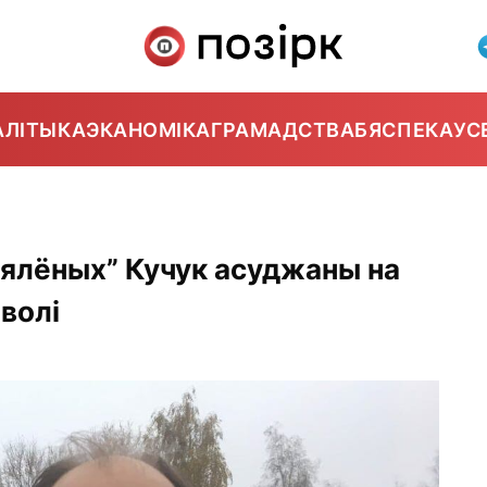
АЛІТЫКА
ЭКАНОМІКА
ГРАМАДСТВА
БЯСПЕКА
УС
ялёных” Кучук асуджаны на
волі