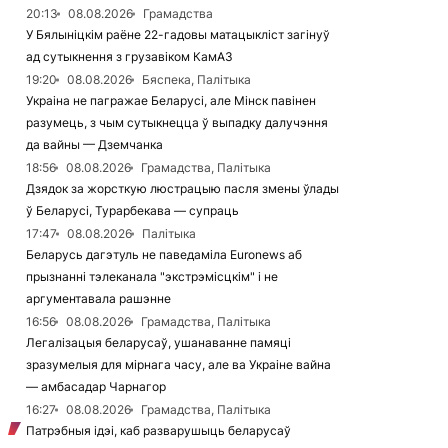
20:13
08.08.2026
Грамадства
У Бялыніцкім раёне 22-гадовы матацыкліст загінуў
ад сутыкнення з грузавіком КамАЗ
19:20
08.08.2026
Бяспека, Палітыка
Украіна не пагражае Беларусі, але Мінск павінен
разумець, з чым сутыкнецца ў выпадку далучэння
да вайны — Дземчанка
18:56
08.08.2026
Грамадства, Палітыка
Дзядок за жорсткую люстрацыю пасля змены ўлады
ў Беларусі, Турарбекава — супраць
17:47
08.08.2026
Палітыка
Беларусь дагэтуль не паведаміла Euronews аб
прызнанні тэлеканала "экстрэмісцкім" і не
аргументавала рашэнне
16:56
08.08.2026
Грамадства, Палітыка
Легалізацыя беларусаў, ушанаванне памяці
зразумелыя для мірнага часу, але ва Украіне вайна
— амбасадар Чарнагор
16:27
08.08.2026
Грамадства, Палітыка
Патрэбныя ідэі, каб разварушыць беларусаў