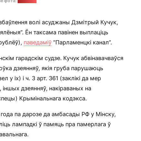
ае фота:
"Позірк"
збаўлення волі асуджаны Дзмітрый Кучук,
лёныя”. Ён таксама павінен выплаціць
рублёў),
паведаміў
“Парламенцкі канал”.
нскім гарадскім судзе. Кучук абвінавачваўся
хтоўка дзеянняў, якія груба парушаюць
у іх) і ч. 3 арт. 361 (заклікі да мер
 іншых дзеянняў, накіраваных на
пецы) Крымінальнага кодэкса.
года па дарозе да амбасады РФ у Мінску,
аліць лампадкі ў памяць пра памерлага ў
авальнага.