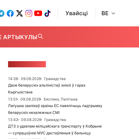
Увайсці
BE
Е АРТЫКУЛЫ
СТУЖКА НАВІН
14:26
09.08.2026
Грамадства
Двое беларускіх альпіністаў зніклі ў гарах
Кыргызстана
13:51
09.08.2026
Бяспека, Палітыка
Латушка заклікаў краіны ЕС павялічыць падтрымку
беларускіх незалежных СМІ
13:42
09.08.2026
Грамадства
ДТЗ з удзелам міліцэйскага транспарту ў Кобрыне
— супрацоўнікі МУС дастаўленыя ў бальніцу