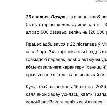
Архіўн
25 снежня,
Позірк
.
На шэсць гадоў па
былы старшыня Беларускай партыі “Зя
штраф 500 базавых велічынь (20.000 
Працэс адбываўся з 22 лістапада ў Мі
па ч. 1 арт. 342 (арганізацыя і падры
грамадскі парадак, альбо актыўны ўдзел 
абмежавальнага характару (санкцый),
прычыненне шкоды нацыянальнай бяс
Кучук быў затрыманы 16 лютага 2024 
каля якой хацеў ускласці кветкі і зап
калоніі расійскага палітыка Аляксея Н