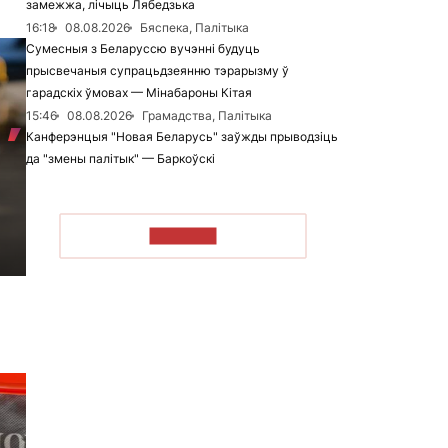
замежжа, лічыць Лябедзька
16:18
08.08.2026
Бяспека, Палітыка
Сумесныя з Беларуссю вучэнні будуць
прысвечаныя супрацьдзеянню тэрарызму ў
гарадскіх ўмовах — Мінабароны Кітая
15:46
08.08.2026
Грамадства, Палітыка
Канферэнцыя "Новая Беларусь" заўжды прыводзіць
да "змены палітык" — Баркоўскі
ЧЫТАЦЬ