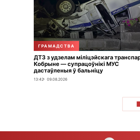
ГРАМАДСТВА
ДТЗ з удзелам міліцэйскага транспа
Кобрыне — супрацоўнікі МУС
дастаўленыя ў бальніцу
13:42
09.08.2026