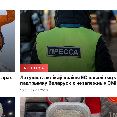
БЯСПЕКА
 гарах
Латушка заклікаў краіны ЕС павялічыць
падтрымку беларускіх незалежных СМІ
13:51
09.08.2026