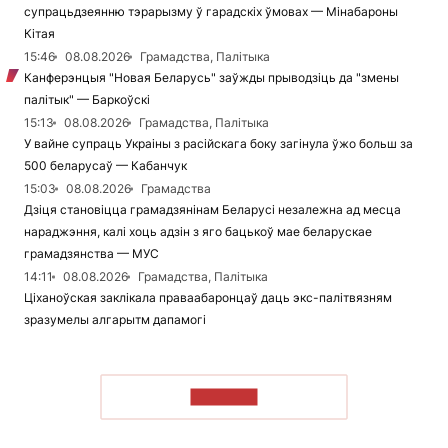
супрацьдзеянню тэрарызму ў гарадскіх ўмовах — Мінабароны
Кітая
15:46
08.08.2026
Грамадства, Палітыка
Канферэнцыя "Новая Беларусь" заўжды прыводзіць да "змены
палітык" — Баркоўскі
15:13
08.08.2026
Грамадства, Палітыка
У вайне супраць Украіны з расійскага боку загінула ўжо больш за
500 беларусаў — Кабанчук
15:03
08.08.2026
Грамадства
Дзіця становіцца грамадзянінам Беларусі незалежна ад месца
нараджэння, калі хоць адзін з яго бацькоў мае беларускае
грамадзянства — МУС
14:11
08.08.2026
Грамадства, Палітыка
Ціханоўская заклікала праваабаронцаў даць экс-палітвязням
зразумелы алгарытм дапамогі
ЧЫТАЦЬ