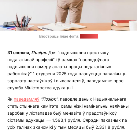
Ілюстрацыйнае фота:
freepik.es
31 снежня,
Позірк
.
Для “падвышэння прэстыжу
педагагічнай прафесіі” і ў рамках “паслядоўнага
падвышэння памеру аплаты працы педагагічных
работнікаў” 1 студзеня 2025 года плануецца павялічыць
зарплату настаўнікаў і выхавацеляў, паведамляе прэс-
служба Міністэрства адукацыі.
Як
паведамляў
“Позірк”
, паводле даных Нацыянальнага
статыстычнага камітэта, самы нізкі намінальны налічаны
заробак у лістападзе быў менавіта ў прадстаўнікоў
сістэмы адукацыі — 1.593,1 рубля. Сярэдні паказчык па
ўсіх галінах эканомікі ў тым месяцы быў 2.331,8 рубля.