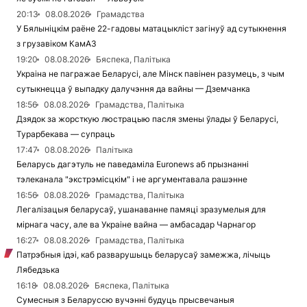
20:13
08.08.2026
Грамадства
У Бялыніцкім раёне 22-гадовы матацыкліст загінуў ад сутыкнення
з грузавіком КамАЗ
19:20
08.08.2026
Бяспека, Палітыка
Украіна не пагражае Беларусі, але Мінск павінен разумець, з чым
сутыкнецца ў выпадку далучэння да вайны — Дземчанка
18:56
08.08.2026
Грамадства, Палітыка
Дзядок за жорсткую люстрацыю пасля змены ўлады ў Беларусі,
Турарбекава — супраць
17:47
08.08.2026
Палітыка
Беларусь дагэтуль не паведаміла Euronews аб прызнанні
тэлеканала "экстрэмісцкім" і не аргументавала рашэнне
16:56
08.08.2026
Грамадства, Палітыка
Легалізацыя беларусаў, ушанаванне памяці зразумелыя для
мірнага часу, але ва Украіне вайна — амбасадар Чарнагор
16:27
08.08.2026
Грамадства, Палітыка
Патрэбныя ідэі, каб разварушыць беларусаў замежжа, лічыць
Лябедзька
16:18
08.08.2026
Бяспека, Палітыка
Сумесныя з Беларуссю вучэнні будуць прысвечаныя