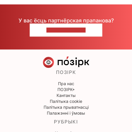
У вас ёсць партнёрская прапанова?
НАПІШЫЦЕ НАМ
ПОЗІРК
Пра нас
ПОЗІРК+
Кантакты
Палітыка cookie
Палітыка прыватнасці
Палажэнні і ўмовы
РУБРЫКІ