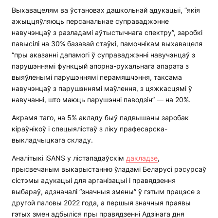
Выхавацелям ва ўстановах дашкольнай адукацыі, “якія
ажыццяўляюць персанальнае суправаджэнне
навучэнцаў з разладамі аўтыстычнага спектру”, заробкі
павысілі на 30% базавай стаўкі, памочнікам выхавацеля
“пры аказанні дапамогі ў суправаджэнні навучэнцаў з
парушэннямі функцый апорна-рухальнага апарата з
выяўленымі парушэннямі перамяшчэння, таксама
навучэнцаў з парушэннямі маўлення, з цяжкасцямі ў
навучанні, што маюць парушэнні паводзін” — на 20%.
Акрамя таго, на 5% акладу быў падвышаны заробак
кіраўнікоў і спецыялістаў з ліку прафесарска-
выкладчыцкага складу.
Аналітыкі iSANS у лістападаўскім
дакладзе
,
прысвечаным выкарыстанню ўладамі Беларусі рэсурсаў
сістэмы адукацыі для арганізацыі і правядзення
выбараў, адзначалі “значныя змены” ў гэтым працэсе з
другой паловы 2022 года, а першыя значныя праявы
гэтых змен адбыліся пры правядзенні Адзінага дня