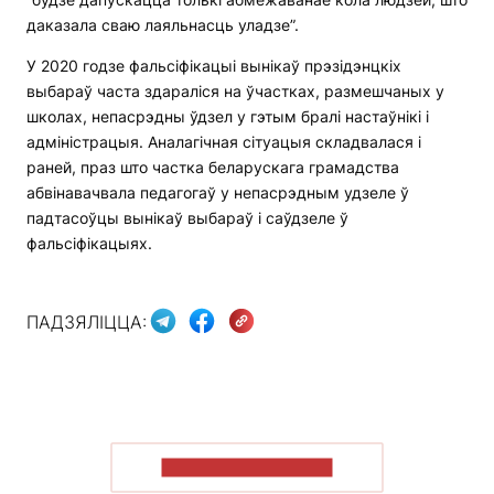
даказала сваю лаяльнасць уладзе”.
У 2020 годзе фальсіфікацыі вынікаў прэзідэнцкіх
выбараў часта здараліся на ўчастках, размешчаных у
школах, непасрэдны ўдзел у гэтым бралі настаўнікі і
адміністрацыя. Аналагічная сітуацыя складвалася і
раней, праз што частка беларускага грамадства
абвінавачвала педагогаў у непасрэдным удзеле ў
падтасоўцы вынікаў выбараў і саўдзеле ў
фальсіфікацыях.
ПАДЗЯЛІЦЦА:
ПАКАЗАЦЬ БОЛЬШ