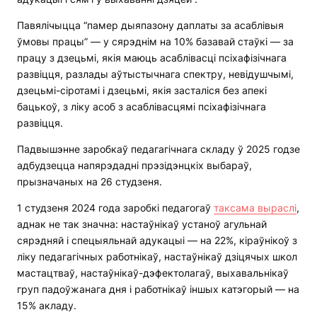
Павялічыцца “памер дыяпазону даплаты за асаблівыя
ўмовы працы” — у сярэднім на 10% базавай стаўкі — за
працу з дзецьмі, якія маюць асаблівасці псіхафізічнага
развіцця, разлады аўтыстычнага спектру, невідушчымі,
дзецьмі-сіротамі і дзецьмі, якія засталіся без апекі
бацькоў, з ліку асоб з асаблівасцямі псіхафізічнага
развіцця.
Падвышэнне заробкаў педагагічнага складу ў 2025 годзе
адбудзецца напярэдадні прэзідэнцкіх выбараў,
прызначаных на 26 студзеня.
1 студзеня 2024 года заробкі педагогаў
таксама выраслі
,
аднак не так значна: настаўнікаў устаноў агульнай
сярэдняй і спецыяльнай адукацыі — на 22%, кіраўнікоў з
ліку педагагічных работнікаў, настаўнікаў дзіцячых школ
мастацтваў, настаўнікаў-дэфектолагаў, выхавальнікаў
груп падоўжанага дня і работнікаў іншых катэгорый — на
15% акладу.