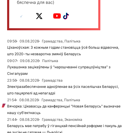
бяспечна для вас)
09:56
09.08.2026
Грамадства, Палітыка
Ціханоўская: З кожным годам становіцца ўсё больш відавочна,
што 2020-ты незваротна змяніў Беларусь
09:07
09.08.2026
Палітыка
Лукашэнка зацікаўлены ў "нарошчванні супрацоўніцтва" з
Сінгапурам
23:56
08.08.2026
Грамадства
Электразабеспячэнне адноўленае ва ўсіх паселішчах Беларусі,
што пацярпелі ад непагадзі
21:54
08.08.2026
Грамадства, Палітыка
Вячорка: Цікавасць да канферэнцыі "Новая Беларусь" вызначае
нашу суб'ектнасць
21:44
08.08.2026
Грамадства, Эканоміка
Беларусь мае патрэбу ў гіганцкай пенсійнай рэформе і пакуль да
яе зусім не гатовая — Львоўскі