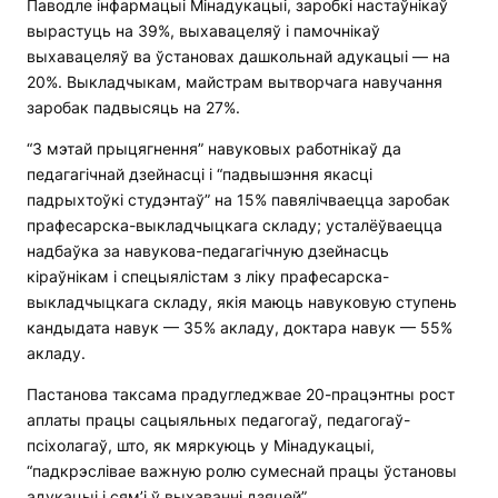
Паводле інфармацыі Мінадукацыі, заробкі настаўнікаў
вырастуць на 39%, выхавацеляў і памочнікаў
выхавацеляў ва ўстановах дашкольнай адукацыі — на
20%. Выкладчыкам, майстрам вытворчага навучання
заробак падвысяць на 27%.
“З мэтай прыцягнення” навуковых работнікаў да
педагагічнай дзейнасці і “падвышэння якасці
падрыхтоўкі студэнтаў” на 15% павялічваецца заробак
прафесарска-выкладчыцкага складу; усталёўваецца
надбаўка за навукова-педагагічную дзейнасць
кіраўнікам і спецыялістам з ліку прафесарска-
выкладчыцкага складу, якія маюць навуковую ступень
кандыдата навук — 35% акладу, доктара навук — 55%
акладу.
Пастанова таксама прадугледжвае 20-працэнтны рост
аплаты працы сацыяльных педагогаў, педагогаў-
псіхолагаў, што, як мяркуюць у Мінадукацыі,
“падкрэслівае важную ролю сумеснай працы ўстановы
адукацыі і сям’і ў выхаванні дзяцей”.