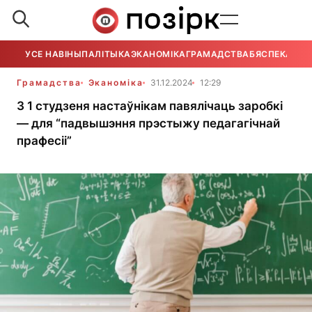
УСЕ НАВІНЫ
ПАЛІТЫКА
ЭКАНОМІКА
ГРАМАДСТВА
БЯСПЕКА
УСЕ
Грамадства
Эканоміка
31.12.2024
12:29
З 1 студзеня настаўнікам павялічаць заробкі
— для “падвышэння прэстыжу педагагічнай
прафесіі”