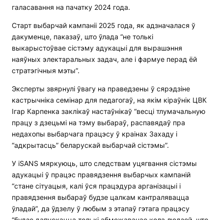
галасавання на пачатку 2024 года.
Старт выбарчай кампаніі 2025 года, як адзначалася ў
дакуменце, паказаў, што ўлада “не толькі
выкарыстоўвае сістэму адукацыі для вырашэння
наяўных электаральных задач, але і фармуе перад ёй
стратэгічныя мэты”.
Эксперты звярнулі ўвагу на праведзены ў сярэдзіне
кастрычніка семінар для педагогаў, на якім кіраўнік ЦВК
Ігар Карпенка заклікаў настаўнікаў “весці тлумачальную
працу з дзецьмі на тэму выбараў, распавядаў пра
недахопы выбарчага працэсу ў краінах Захаду і
“адкрытасць” беларускай выбарчай сістэмы”.
У iSANS мяркуюць, што следствам уцягвання сістэмы
адукацыі ў працэс правядзення выбарчых кампаній
“стане сітуацыя, калі ўся працэдура арганізацыі і
правядзення выбараў будзе цалкам кантралявацца
ўладай”, да ўдзелу ў любым з этапаў гэтага працэсу
“будзе дапускацца толькі абмежаванае кола людзей, што