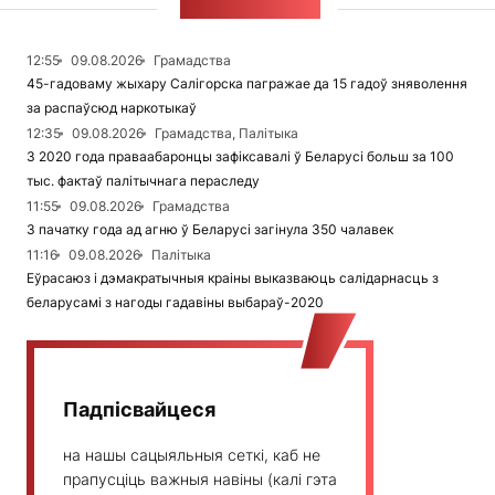
СТУЖКА НАВІН
12:55
09.08.2026
Грамадства
45-гадоваму жыхару Салігорска пагражае да 15 гадоў зняволення
за распаўсюд наркотыкаў
12:35
09.08.2026
Грамадства, Палітыка
З 2020 года праваабаронцы зафіксавалі ў Беларусі больш за 100
тыс. фактаў палітычнага пераследу
11:55
09.08.2026
Грамадства
З пачатку года ад агню ў Беларусі загінула 350 чалавек
11:16
09.08.2026
Палітыка
Еўрасаюз і дэмакратычныя краіны выказваюць салідарнасць з
беларусамі з нагоды гадавіны выбараў-2020
Падпісвайцеся
на нашы сацыяльныя сеткі, каб не
прапусціць важныя навіны (калі гэта