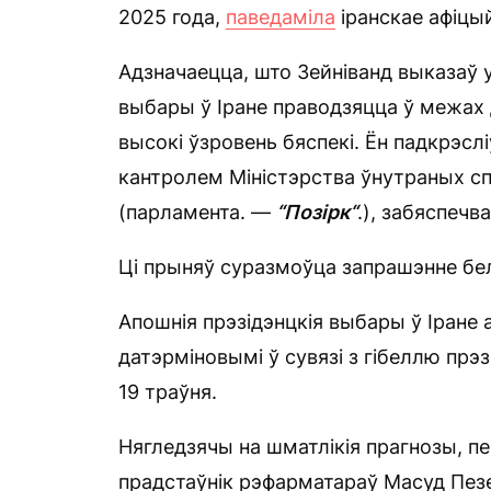
2025 года,
паведаміла
іранскае афіцы
Адзначаецца, што Зейніванд выказаў у
выбары ў Іране праводзяцца ў межах
высокі ўзровень бяспекі. Ён падкрэс
кантролем Міністэрства ўнутраных сп
(парламента. —
“Позірк“
.), забяспечв
Ці прыняў суразмоўца запрашэнне бе
Апошнія прэзідэнцкія выбары ў Іране а
датэрміновымі ў сувязі з гібеллю прэз
19 траўня.
Нягледзячы на шматлікія прагнозы, п
прадстаўнік рэфарматараў Масуд Пез