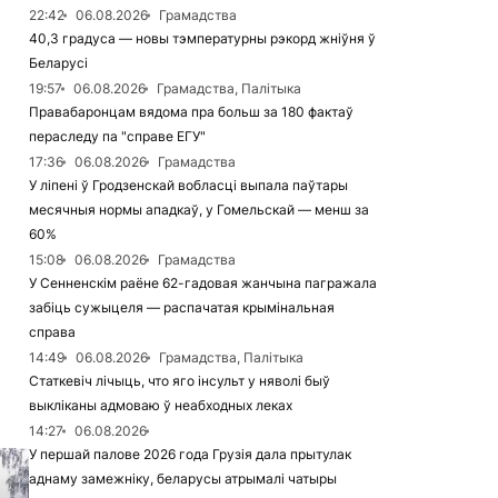
22:42
06.08.2026
Грамадства
40,3 градуса — новы тэмпературны рэкорд жніўня ў
Беларусі
19:57
06.08.2026
Грамадства, Палітыка
Правабаронцам вядома пра больш за 180 фактаў
пераследу па "справе ЕГУ"
17:36
06.08.2026
Грамадства
У ліпені ў Гродзенскай вобласці выпала паўтары
месячныя нормы ападкаў, у Гомельскай — менш за
60%
15:08
06.08.2026
Грамадства
У Сенненскім раёне 62-гадовая жанчына пагражала
забіць сужыцеля — распачатая крымінальная
справа
14:49
06.08.2026
Грамадства, Палітыка
Статкевіч лічыць, что яго інсульт у няволі быў
выкліканы адмоваю ў неабходных леках
14:27
06.08.2026
У першай палове 2026 года Грузія дала прытулак
аднаму замежніку, беларусы атрымалі чатыры