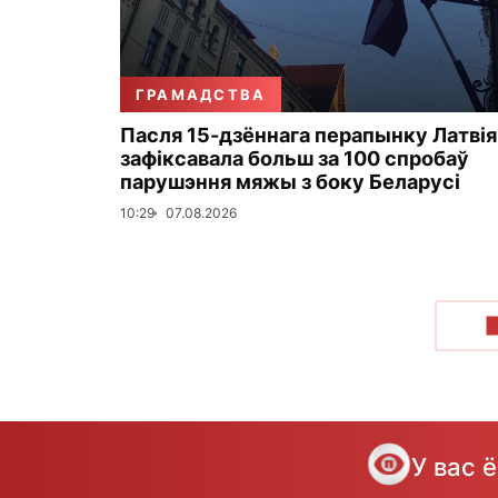
ГРАМАДСТВА
Пасля 15-дзённага перапынку Латвія
зафіксавала больш за 100 спробаў
парушэння мяжы з боку Беларусі
10:29
07.08.2026
У вас 