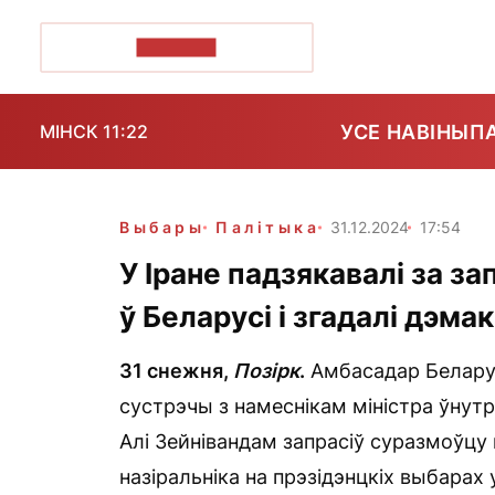
ПОЗІРК+
УСЕ НАВІНЫ
П
МІНСК 11:22
Выбары
Палітыка
31.12.2024
17:54
У Іране падзякавалі за з
ў Беларусі і згадалі дэм
31 снежня,
Позірк
.
Амбасадар Беларус
сустрэчы з намеснікам міністра ўнут
Алі Зейнівандам запрасіў суразмоўцу
назіральніка на прэзідэнцкіх выбарах 