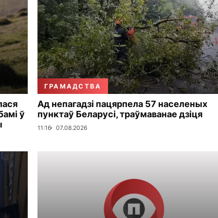
ГРАМАДСТВА
лася
Ад непагадзі пацярпела 57 населеных
бамі ў
пунктаў Беларусі, траўмаванае дзіця
ы
11:16
07.08.2026