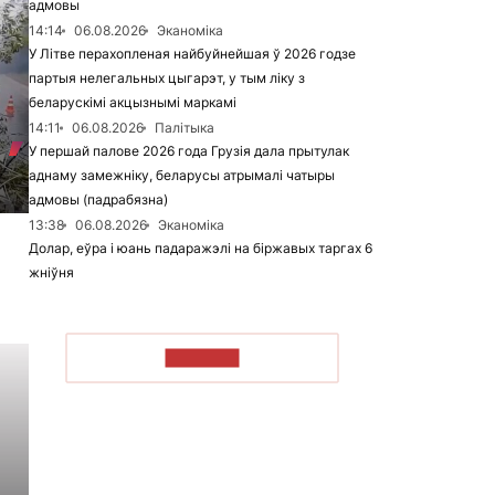
адмовы
14:14
06.08.2026
Эканоміка
У Літве перахопленая найбуйнейшая ў 2026 годзе
партыя нелегальных цыгарэт, у тым ліку з
беларускімі акцызнымі маркамі
14:11
06.08.2026
Палітыка
У першай палове 2026 года Грузія дала прытулак
аднаму замежніку, беларусы атрымалі чатыры
адмовы (падрабязна)
13:38
06.08.2026
Эканоміка
Долар, еўра і юань падаражэлі на біржавых таргах 6
жніўня
ЧЫТАЦЬ