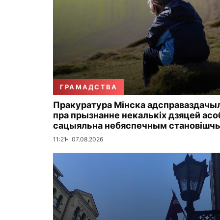
ГРАМАДСТВА
Пракуратура Мінска адсправаздачы
пра прызнанне некалькіх дзяцей асо
сацыяльна небяспечным становішч
11:21
07.08.2026