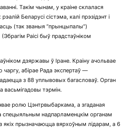
аванні. Такім чынам, у краіне склалася
эалій Беларусі сістэма, калі прэзідэнт і
сць (так званыя “прынцыпалы“)
 (Эбрагім Раісі быў прадстаўніком
раўніком дзяржавы ў Іране. Краіну ачольвае
ю чаргу, абірае Рада экспертаў —
адаецца з 88 уплывовых багасловаў. Орган
а васьмігадовы тэрмін.
вае ролю Цэнтрвыбаркама, а згаданая
ца спецыяльным надпарламенцкім органам
6 з якіх прызначаюцца вярхоўным лідарам, а 6