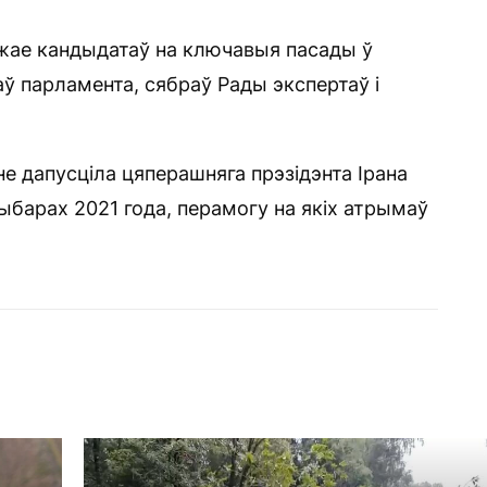
джае кандыдатаў на ключавыя пасады ў
таў парламента, сябраў Рады экспертаў і
е дапусціла цяперашняга прэзідэнта Ірана
выбарах 2021 года, перамогу на якіх атрымаў