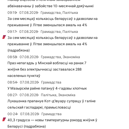
абвінавачаны ў забойстве 10-месячнай дзяўчынкі
09:19
07.08.2026
Грамадства, Палітыка
За сем месяцаў колькасць беларусаў з дазволам на
пражыванне ў Літве зменшылася амаль на 4%
09:17
07.08.2026
Грамадства, Палітыка
За сем месяцаў колькасць беларусаў з дазволам на
пражыванне ў Літве зменшылася амаль на 4%
(падрабязна)
08:58
07.08.2026
Грамадства, Эканоміка
Праз непагадзь у Мінскай вобласці на ранак 7
жніўня без электрычнасці заставалася 288
населеных пунктаў
08:54
07.08.2026
Грамадства
У Мазырскім раёне патануў 4-гадовы хлопчык
08:27
07.08.2026
Палітыка, Эканоміка
Лукашэнка прапануе Кот-д'Івуару супрацу ў галіне
сельскай гаспадаркі, прамысловасці
00:24
07.08.2026
Грамадства
40,3 градуса — новы тэмпературны рэкорд жніўня ў
Беларусі (падрабязна)