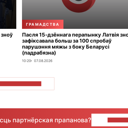
ГРАМАДСТВА
 зноў
Пасля 15-дзённага перапынку Латвія зн
зафіксавала больш за 100 спробаў
парушэння мяжы з боку Беларусі
(падрабязна)
10:20
07.08.2026
ПАКАЗАЦЬ БОЛЬШ
ёсць партнёрская прапанова?
НАПІШЫ