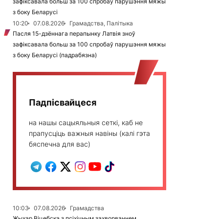
зафіксавала больш за 100 спробаў парушэння мяжы
з боку Беларусі
10:20
07.08.2026
Грамадства, Палітыка
Пасля 15-дзённага перапынку Латвія зноў
зафіксавала больш за 100 спробаў парушэння мяжы
з боку Беларусі (падрабязна)
Падпісвайцеся
на нашы сацыяльныя сеткі, каб не
прапусціць важныя навіны (калі гэта
бяспечна для вас)
10:03
07.08.2026
Грамадства
Жыхар Віцебска з псіхічным захворваннем