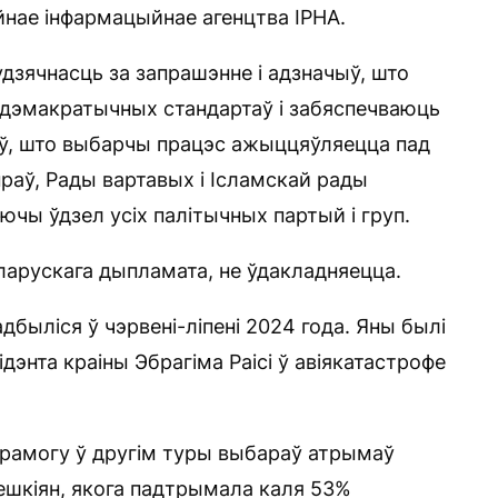
йнае інфармацыйнае агенцтва ІРНА.
дзячнасць за запрашэнне і адзначыў, што
 дэмакратычных стандартаў і забяспечваюць
ліў, што выбарчы працэс ажыццяўляецца пад
раў, Рады вартавых і Ісламскай рады
аючы ўдзел усіх палітычных партый і груп.
ларускага дыпламата, не ўдакладняецца.
дбыліся ў чэрвені-ліпені 2024 года. Яны былі
ідэнта краіны Эбрагіма Раісі ў авіякатастрофе
ерамогу ў другім туры выбараў атрымаў
ешкіян, якога падтрымала каля 53%