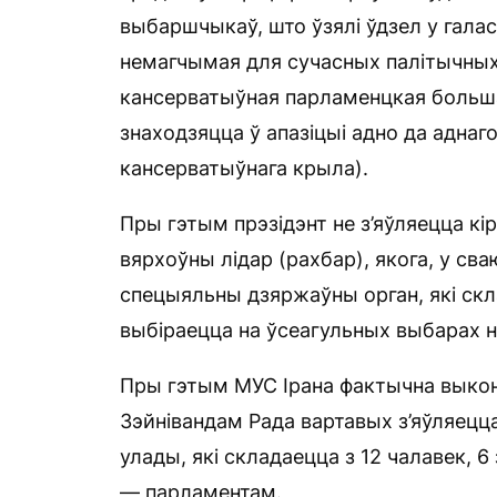
выбаршчыкаў, што ўзялі ўдзел у галас
немагчымая для сучасных палітычных р
кансерватыўная парламенцкая больша
знаходзяцца ў апазіцыі адно да аднаго
кансерватыўнага крыла).
Пры гэтым прэзідэнт не з’яўляецца кі
вярхоўны лідар (рахбар), якога, у сва
спецыяльны дзяржаўны орган, які скл
выбіраецца на ўсеагульных выбарах н
Пры гэтым МУС Ірана фактычна выкон
Зэйнівандам Рада вартавых з’яўляец
улады, які складаецца з 12 чалавек, 
— парламентам.