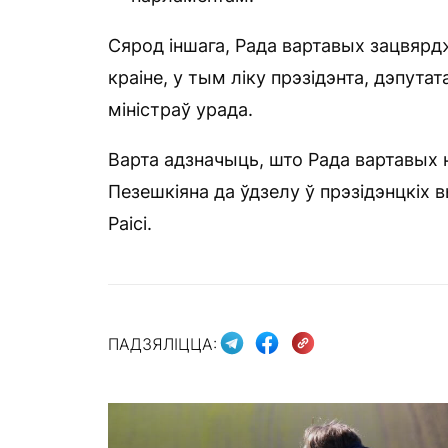
Сярод іншага, Рада вартавых зацвяр
краіне, у тым ліку прэзідэнта, дэпута
міністраў урада.
Варта адзначыць, што Рада вартавых н
Пезешкіяна да ўдзелу ў прэзідэнцкіх 
Раісі.
ПАДЗЯЛІЦЦА: