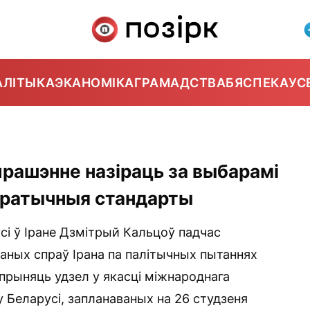
АЛІТЫКА
ЭКАНОМІКА
ГРАМАДСТВА
БЯСПЕКА
УС
апрашэнне назіраць за выбарамі
акратычныя стандарты
і ў Іране Дзмітрый Кальцоў падчас
раных спраў Ірана па палітычных пытаннях
 прыняць удзел у якасці міжнароднага
у Беларусі, запланаваных на 26 студзеня