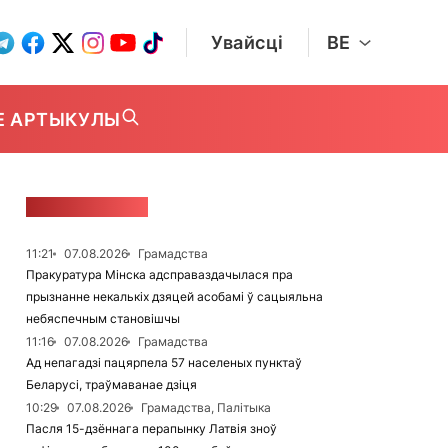
Увайсці
BE
Е АРТЫКУЛЫ
СТУЖКА НАВІН
11:21
07.08.2026
Грамадства
Пракуратура Мінска адсправаздачылася пра
прызнанне некалькіх дзяцей асобамі ў сацыяльна
небяспечным становішчы
11:16
07.08.2026
Грамадства
Ад непагадзі пацярпела 57 населеных пунктаў
Беларусі, траўмаванае дзіця
10:29
07.08.2026
Грамадства, Палітыка
Пасля 15-дзённага перапынку Латвія зноў