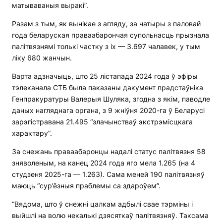
матываваныя выракі”.
Разам з тым, як вынікае з агляду, за чатыры з паловай
года беларуская праваабарончая супольнасць прызнала
палітвязнямі толькі частку з іх — 3.697 чалавек, у тым
ліку 680 жанчын.
Варта адзначыць, што 25 лістапада 2024 года ў эфіры
тэлеканала СТБ была паказаны дакумент прадстаўніка
Генпракуратуры Валерыя Шуляка, згодна з якім, паводле
даных нагляднага органа, з 9 жніўня 2020-га ў Беларусі
зарэгістравана 21.495 “злачынстваў экстрэмісцкага
характару”.
За снежань праваабаронцы надалі статус палітвязня 58
зняволеным, на канец 2024 года яго мела 1.265 (на 4
студзеня 2025-га — 1.263). Сама меней 190 палітвязняў
маюць “сур’ёзныя праблемы са здароўем”.
“Вядома, што ў снежні цалкам адбылі свае тэрміны і
выйшлі на волю некалькі дзясяткаў палітвязняў. Таксама