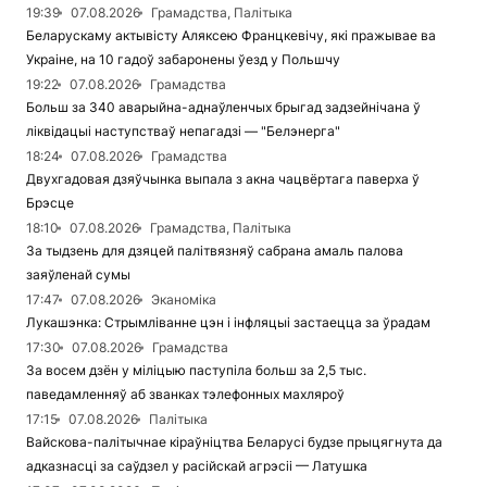
19:39
07.08.2026
Грамадства, Палітыка
Беларускаму актывісту Аляксею Францкевічу, які пражывае ва
Украіне, на 10 гадоў забаронены ўезд у Польшчу
19:22
07.08.2026
Грамадства
Больш за 340 аварыйна-аднаўленчых брыгад задзейнічана ў
ліквідацыі наступстваў непагадзі — "Белэнерга"
18:24
07.08.2026
Грамадства
Двухгадовая дзяўчынка выпала з акна чацвёртага паверха ў
Брэсце
18:10
07.08.2026
Грамадства, Палітыка
За тыдзень для дзяцей палітвязняў сабрана амаль палова
заяўленай сумы
17:47
07.08.2026
Эканоміка
Лукашэнка: Стрымліванне цэн і інфляцыі застаецца за ўрадам
17:30
07.08.2026
Грамадства
За восем дзён у міліцыю паступіла больш за 2,5 тыс.
паведамленняў аб званках тэлефонных махляроў
17:15
07.08.2026
Палітыка
Вайскова-палітычнае кіраўніцтва Беларусі будзе прыцягнута да
адказнасці за саўдзел у расійскай агрэсіі — Латушка