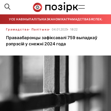
УСЕ НАВІНЫ
ПАЛІТЫКА
ЭКАНОМІКА
ГРАМАДСТВА
БЯСПЕКА
УСЕ
Грамадства
Палітыка
04.01.2025
18:22
Праваабаронцы зафіксавалі 759 выпадкаў
рэпрэсій у снежні 2024 года