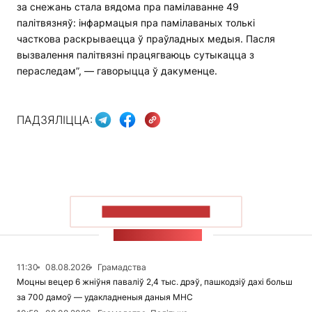
за снежань стала вядома пра памілаванне 49
палітвязняў: інфармацыя пра памілаваных толькі
часткова раскрываецца ў праўладных медыя. Пасля
вызвалення палітвязні працягваюць сутыкацца з
пераследам”, — гаворыцца ў дакуменце.
ПАДЗЯЛІЦЦА:
ПАКАЗАЦЬ БОЛЬШ
СТУЖКА НАВІН
11:30
08.08.2026
Грамадства
Моцны вецер 6 жніўня паваліў 2,4 тыс. дрэў, пашкодзіў дахі больш
за 700 дамоў — удакладненыя даныя МНС