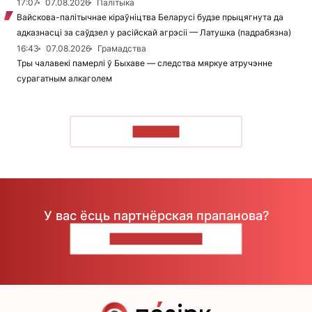
17:07
07.08.2026
Палітыка
Вайскова-палітычнае кіраўніцтва Беларусі будзе прыцягнута да
адказнасці за саўдзел у расійскай агрэсіі — Латушка (падрабязна)
16:43
07.08.2026
Грамадства
Тры чалавекі памерлі ў Быхаве — следства мяркуе атручэнне
сурагатным алкаголем
ЧЫТАЦЬ
У вас ёсць партнёрская прапанова?
НАПІШЫЦЕ НАМ