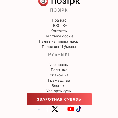
ПОЗІРК
Пра нас
ПОЗІРК+
Кантакты
Палітыка cookie
Палітыка прыватнасці
Палажэнні і ўмовы
РУБРЫКІ
Усе навіны
Палітыка
Эканоміка
Грамадства
Бяспека
Усе артыкулы
ЗВАРОТНАЯ СУВЯЗЬ