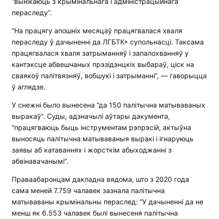
“вынікаюць з крымінальнага і адміністрацыйнага
пераследу”.
“На працягу апошніх месяцаў працягвалася хваля
пераследу ў дачыненні да ЛГБТК+ супольнасці. Таксама
працягвалася хваля затрыманняў і запалохванняў у
кантэксце абвешчаных прэзідэнцкіх выбараў, ціск на
сваякоў палітвязняў, вобшукі і затрыманні”, — гаворыцца
ў аглядзе.
У снежні было вынесена “да 150 палітычна матываваных
выракаў”. Суды, адзначылі аўтары дакумента,
“працягваюць быць інструментам рэпрэсій, актыўна
выносяць палітычна матываваныя выракі і ігнаруюць
заявы аб катаваннях і жорсткім абыходжанні з
абвінавачанымі”.
Праваабаронцам дакладна вядома, што з 2020 года
сама меней 7.759 чалавек зазнала палітычна
матываваны крымінальны пераслед: “У дачыненні да не
менш як 6.553 чалавек былі вынесеня палітычна