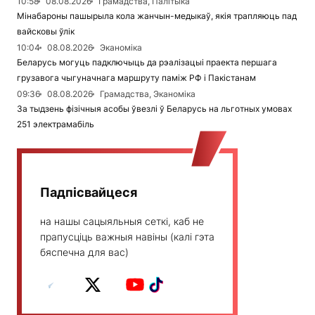
10:58
08.08.2026
Грамадства, Палітыка
Мінабароны пашырыла кола жанчын-медыкаў, якія трапляюць пад
вайсковы ўлік
10:04
08.08.2026
Эканоміка
Беларусь могуць падключыць да рэалізацыі праекта першага
грузавога чыгуначнага маршруту паміж РФ і Пакістанам
09:36
08.08.2026
Грамадства, Эканоміка
За тыдзень фізічныя асобы ўвезлі ў Беларусь на льготных умовах
251 электрамабіль
Падпісвайцеся
на нашы сацыяльныя сеткі, каб не
прапусціць важныя навіны (калі гэта
бяспечна для вас)