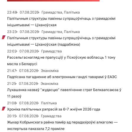
23:48
07.08.2026
Грамадства, Палітыка
Палітычныя структуры павінны супрацоўнічаць з грамадскімі
ініцыятывамі — Ціханоўская
23:23
07.08.2026
Грамадства, Палітыка
Палітычныя структуры павінны супрацоўнічаць з грамадскімі
ініцыятывамі — Ціханоўская (падрабязна)
22:02
07.08.2026
Грамадства
Рассельгаснагляд не прапусціў у Пскоўскую вобласць 1 тону
масла з Беларусі
21:47
07.08.2026
Эканоміка
Падпісана пагадненне аб электронным гандлі таварамі ў ЕАЭС
21:25
07.08.2026
Эканоміка
Лукашэнка назваў “жудасцю” павелічэнне страт Белкаапсаюза ў
11 разоў
21:08
07.08.2026
Палітыка
Хроніка палітычных рэпрэсій за 6–7 жніўня 2026 года
20:15
07.08.2026
Грамадства
Жыхар Кобрынскага раёна памёр ад перадазіроўкі алкаголю —
экспертыза паказала 7,2 праміле