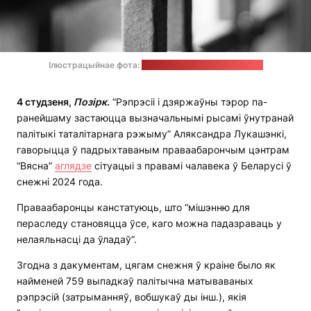
Ілюстрацыйнае фота:
Marco Chilese / unsplash.com
4 студзеня,
Позірк
.
“Рэпрэсіі і дзяржаўны тэрор па-
ранейшаму застаюцца вызначальнымі рысамі ўнутранай
палітыкі таталітарнага рэжыму” Аляксандра Лукашэнкі,
гаворыцца ў падрыхтаваным праваабарончым цэнтрам
“Вясна”
аглядзе
сітуацыі з правамі чалавека ў Беларусі ў
снежні 2024 года.
Праваабаронцы канстатуюць, што “мішэнню для
пераследу становяцца ўсе, каго можна падазраваць у
нелаяльнасці да ўладаў”.
Згодна з дакументам, цягам снежня ў краіне было як
найменей 759 выпадкаў палітычна матываваных
рэпрэсій (затрыманняў, вобшукаў ды інш.), якія