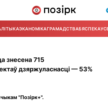
АЛІТЫКА
ЭКАНОМІКА
ГРАМАДСТВА
БЯСПЕКА
УС
а знесена 715
ектаў дзяржуласнасці — 53%
чыкам "Позірк+".