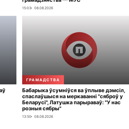
15:03
08.08.2026
ГРАМАДСТВА
аў
Бабарыка ўсумніўся ва ўплыве дэмсіл,
спаслаўшыся на меркаванні "сяброў у
Беларусі", Латушка парыраваў: "У нас
розныя сябры"
13:50
08.08.2026