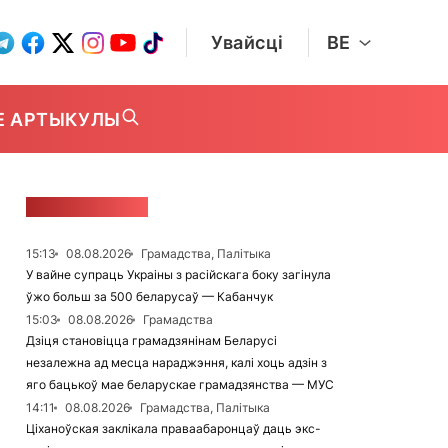
Увайсці
BE
Е АРТЫКУЛЫ
СТУЖКА НАВІН
15:13
08.08.2026
Грамадства, Палітыка
У вайне супраць Украіны з расійскага боку загінула
ўжо больш за 500 беларусаў — Кабанчук
15:03
08.08.2026
Грамадства
Дзіця становіцца грамадзянінам Беларусі
незалежна ад месца нараджэння, калі хоць адзін з
яго бацькоў мае беларускае грамадзянства — МУС
14:11
08.08.2026
Грамадства, Палітыка
Ціханоўская заклікала праваабаронцаў даць экс-