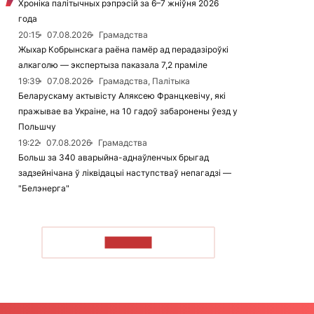
Хроніка палітычных рэпрэсій за 6–7 жніўня 2026
года
20:15
07.08.2026
Грамадства
Жыхар Кобрынскага раёна памёр ад перадазіроўкі
алкаголю — экспертыза паказала 7,2 праміле
19:39
07.08.2026
Грамадства, Палітыка
Беларускаму актывісту Аляксею Францкевічу, які
пражывае ва Украіне, на 10 гадоў забаронены ўезд у
Польшчу
19:22
07.08.2026
Грамадства
Больш за 340 аварыйна-аднаўленчых брыгад
задзейнічана ў ліквідацыі наступстваў непагадзі —
"Белэнерга"
ЧЫТАЦЬ