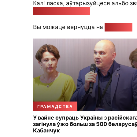
Калі ласка, аўтарызуйцеся альбо зв
pozirk@pozirk.online
Вы можаце вернуцца на
Галоўную
ГРАМАДСТВА
У вайне супраць Украіны з расійскаг
загінула ўжо больш за 500 беларуса
Кабанчук