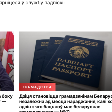
ярніцеся ў службу падпіскі:
ГРАМАДСТВА
а боку
Дзіця становіцца грамадзянінам Белару
ў —
незалежна ад месца нараджэння, калі х
адзін з яго бацькоў мае беларускае
грамадзянства — МУС