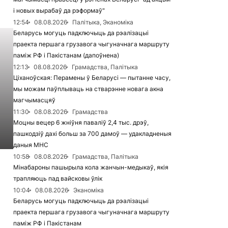
і новых вырабаў да рэформаў"
12:54
08.08.2026
Палітыка, Эканоміка
Беларусь могуць падключыць да рэалізацыі
праекта першага грузавога чыгуначнага маршруту
паміж РФ і Пакістанам (дапоўнена)
12:13
08.08.2026
Грамадства, Палітыка
Ціханоўская: Перамены ў Беларусі — пытанне часу,
мы можам паўплываць на стварэнне новага акна
магчымасцяў
11:30
08.08.2026
Грамадства
Моцны вецер 6 жніўня паваліў 2,4 тыс. дрэў,
пашкодзіў дахі больш за 700 дамоў — удакладненыя
даныя МНС
10:58
08.08.2026
Грамадства, Палітыка
Мінабароны пашырыла кола жанчын-медыкаў, якія
трапляюць пад вайсковы ўлік
10:04
08.08.2026
Эканоміка
Беларусь могуць падключыць да рэалізацыі
праекта першага грузавога чыгуначнага маршруту
паміж РФ і Пакістанам