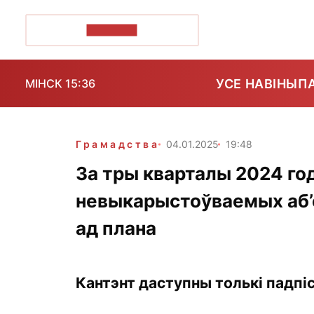
ПОЗІРК+
УСЕ НАВІНЫ
П
МІНСК 15:36
Грамадства
04.01.2025
19:48
За тры кварталы 2024 год
невыкарыстоўваемых аб’
ад плана
Кантэнт даступны толькі падпіс