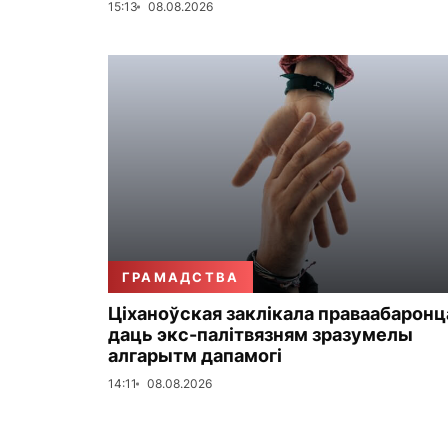
15:13
08.08.2026
ГРАМАДСТВА
Ціханоўская заклікала праваабаронц
даць экс-палітвязням зразумелы
алгарытм дапамогі
14:11
08.08.2026