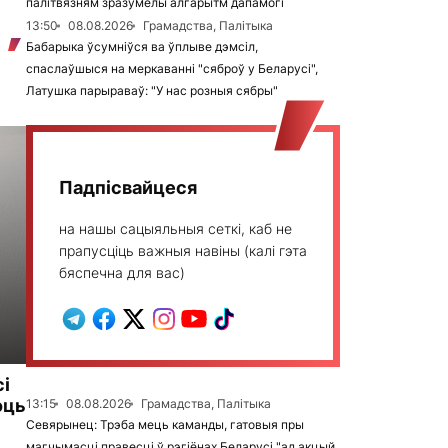
палітвязням зразумелы алгарытм дапамогі
13:50
08.08.2026
Грамадства, Палітыка
Бабарыка ўсумніўся ва ўплыве дэмсіл,
спаслаўшыся на меркаванні "сяброў у Беларусі",
Латушка парыраваў: "У нас розныя сябры"
Падпісвайцеся
на нашы сацыяльныя сеткі, каб не
прапусціць важныя навіны (калі гэта
бяспечна для вас)
сі
оць
13:15
08.08.2026
Грамадства, Палітыка
Севярынец: Трэба мець каманды, гатовыя пры
магчымасці правесці ў рэгіёнах Беларусі "ад акцый