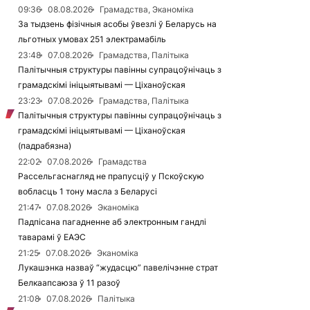
09:36
08.08.2026
Грамадства, Эканоміка
За тыдзень фізічныя асобы ўвезлі ў Беларусь на
льготных умовах 251 электрамабіль
23:48
07.08.2026
Грамадства, Палітыка
Палітычныя структуры павінны супрацоўнічаць з
грамадскімі ініцыятывамі — Ціханоўская
23:23
07.08.2026
Грамадства, Палітыка
Палітычныя структуры павінны супрацоўнічаць з
грамадскімі ініцыятывамі — Ціханоўская
(падрабязна)
22:02
07.08.2026
Грамадства
Рассельгаснагляд не прапусціў у Пскоўскую
вобласць 1 тону масла з Беларусі
21:47
07.08.2026
Эканоміка
Падпісана пагадненне аб электронным гандлі
таварамі ў ЕАЭС
21:25
07.08.2026
Эканоміка
Лукашэнка назваў “жудасцю” павелічэнне страт
Белкаапсаюза ў 11 разоў
21:08
07.08.2026
Палітыка