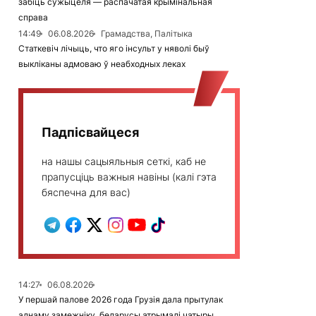
забіць сужыцеля — распачатая крымінальная
справа
14:49
06.08.2026
Грамадства, Палітыка
Статкевіч лічыць, что яго інсульт у няволі быў
выкліканы адмоваю ў неабходных леках
Падпісвайцеся
на нашы сацыяльныя сеткі, каб не
прапусціць важныя навіны (калі гэта
бяспечна для вас)
14:27
06.08.2026
У першай палове 2026 года Грузія дала прытулак
аднаму замежніку, беларусы атрымалі чатыры