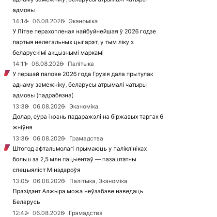
адмовы
14:14
06.08.2026
Эканоміка
У Літве перахопленая найбуйнейшая ў 2026 годзе
партыя нелегальных цыгарэт, у тым ліку з
беларускімі акцызнымі маркамі
14:11
06.08.2026
Палітыка
У першай палове 2026 года Грузія дала прытулак
аднаму замежніку, беларусы атрымалі чатыры
адмовы (падрабязна)
13:38
06.08.2026
Эканоміка
Долар, еўра і юань падаражэлі на біржавых таргах 6
жніўня
13:36
06.08.2026
Грамадства
Штогод афтальмолагі прымаюць у паліклініках
больш за 2,5 млн пацыентаў — пазаштатны
спецыяліст Мінздароўя
13:05
06.08.2026
Палітыка, Эканоміка
Прэзідэнт Алжыра можа неўзабаве наведаць
Беларусь
12:42
06.08.2026
Грамадства