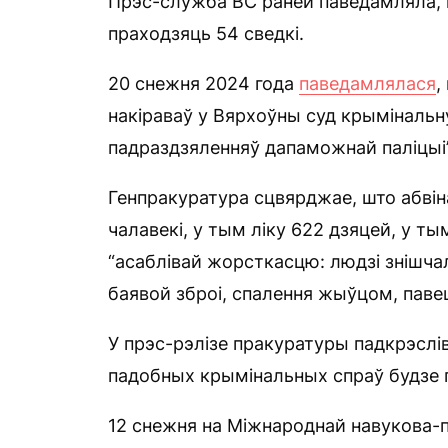
Прэс-служба ВС раней паведамляла, ш
праходзяць 54 сведкі.
20 снежня 2024 года
паведамлялася
,
накіраваў у Вярхоўны суд крымінальну
падраздзяленняў дапаможнай паліцыі”
Генпракуратура сцвярджае, што абвін
чалавекі, у тым ліку 622 дзяцей, у ты
“асаблівай жорсткасцю: людзі знішча
баявой зброі, спалення жыўцом, павеш
У прэс-рэлізе пракуратуры падкрэслів
падобных крымінальных спраў будзе 
12 снежня на Міжнароднай навукова-