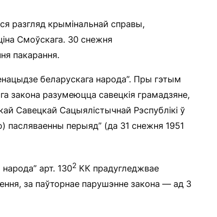
ўся разгляд крымінальнай справы,
ціна Смоўскага. 30 снежня
ня пакарання.
генацыдзе беларускага народа”. Пры гэтым
ага закона разумеюцца савецкія грамадзяне,
кай Савецкай Сацыялістычнай Рэспублікі ў
о) пасляваенны перыяд” (да 31 снежня 1951
2
народа” арт. 130
КК прадугледжвае
ення, за паўторнае парушэнне закона — ад 3