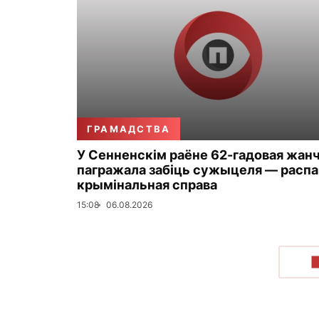
ГРАМАДСТВА
У Сенненскім раёне 62-гадовая жан
пагражала забіць сужыцеля — распа
крымінальная справа
15:08
06.08.2026