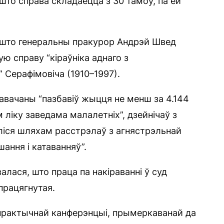
то справа складаецца з 30 тамоў, па ёй
 што генеральны пракурор Андрэй Швед
ю справу “кіраўніка аднаго з
 Серафімовіча (1910–1997).
авачаны “пазбавіў жыцця не менш за 4.144
м ліку заведама малалетніх”, дзейнічаў з
ліся шляхам расстрэлаў з агнястрэльнай
ання і катаванняў”.
алася, што праца па накіраванні ў суд
працягнутая.
практычнай канферэнцыі, прымеркаванай да