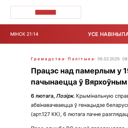
ПОЗІРК+
УСЕ НАВІНЫ
П
МІНСК 21:14
Грамадства
Палітыка
06.02.2025
08
Працэс над памерлым у 1
пачынаецца ў Вярхоўным
6 лютага,
Позірк
.
Крымінальную справу
абвінавачваецца ў генацыдзе беларус
(арт.127 КК), 6 лютага пачне разгляда