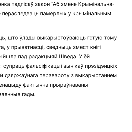
энка падпісаў закон “Аб змене Крымінальна-
яе пераследваць памерлых у крымінальным
аць, што ўлады выкарыстоўваюць гэтую тэму
а, у прыватнасці, сведчыць змест кнігі
выйшла пад рэдакцыяй Шведа. У ёй
супраць фальсіфікацыі вынікаў прэзідэнцкіх
ай дзяржаўнага перавароту з выкарыстаннем
а генацыду фактычна прыраўнаваны
ваенныя гады.