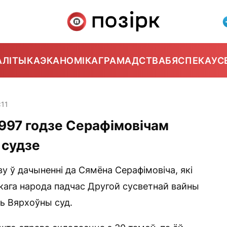
АЛІТЫКА
ЭКАНОМІКА
ГРАМАДСТВА
БЯСПЕКА
УС
:11
997 годзе Серафімовічам
 судзе
 ў дачыненні да Сямёна Серафімовіча, які
кага народа падчас Другой сусветнай вайны
ць Вярхоўны суд.