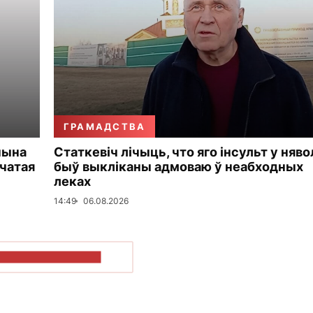
ГРАМАДСТВА
чына
Статкевіч лічыць, что яго інсульт у няво
чатая
быў выкліканы адмоваю ў неабходных
леках
14:49
06.08.2026
ПАКАЗАЦЬ БОЛЬШ