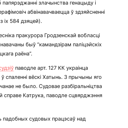
 папярэджанні злачынства генацыду і
ерафімовіч абвінавачваецца ў здзяйсненні
 іх 584 дзяцей).
есніка пракурора Гродзенскай вобласці
інавачаны быў “камандзірам паліцэйскіх
кага раёна”.
судзіў
паводле арт. 127 КК украінца
і ў спаленні вёскі Хатынь. З прычыны яго
чанае не было. Судовае разбіральніцтва
й справе Катрука, паводле сцвярджэння
 падобных судовых працэсаў над