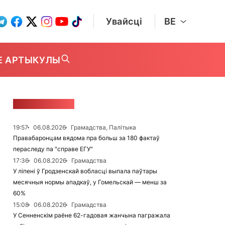
Увайсці
BE
Е АРТЫКУЛЫ
СТУЖКА НАВІН
19:57
06.08.2026
Грамадства, Палітыка
Правабаронцам вядома пра больш за 180 фактаў
пераследу па "справе ЕГУ"
17:36
06.08.2026
Грамадства
У ліпені ў Гродзенскай вобласці выпала паўтары
месячныя нормы ападкаў, у Гомельскай — менш за
60%
15:08
06.08.2026
Грамадства
У Сенненскім раёне 62-гадовая жанчына пагражала