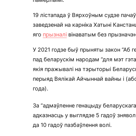
19 лістапада ў Вярхоўным судзе пача
заведзенай на карніка Хатыні Канстан
яго
прызналі
вінаватым без прызначэн
У 2021 годзе быў прыняты закон “Аб 
пад беларускім народам “для мэт гэт
якія пражывалі на тэрыторыі Беларус
перыяд Вялікай Айчыннай вайны і (аб
года).
За “адмаўленне генацыду беларускага 
адказнасць у выглядзе 5 гадоў знявол
да 10 гадоў пазбаўлення волі.