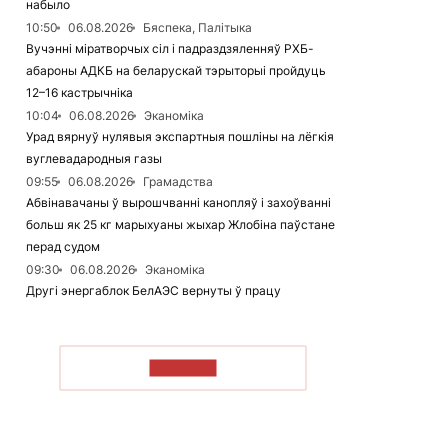
набыло
10:50
06.08.2026
Бяспека, Палітыка
Вучэнні міратворчых сіл і падраздзяленняў РХБ-
абароны АДКБ на беларускай тэрыторыі пройдуць
12–16 кастрычніка
10:04
06.08.2026
Эканоміка
Урад вярнуў нулявыя экспартныя пошліны на лёгкія
вуглевадародныя газы
09:55
06.08.2026
Грамадства
Абвінавачаны ў вырошчванні канопляў і захоўванні
больш як 25 кг марыхуаны жыхар Жлобіна паўстане
перад судом
09:30
06.08.2026
Эканоміка
Другі энергаблок БелАЭС вернуты ў працу
ЧЫТАЦЬ