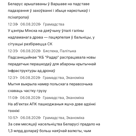
Беларус арыштаваны ў Варшаве на падставе
падазрэння ў захоўванні і збыце наркотыкаў і
псіхатропаў
12:38
06.08.2026
Грамадства
У цэнтры Мінска на дзяўчыну ўпалі галіны
надламанага дрэва — пацярпелая ў бальніцы, у
сітуацыі разбіраецца СК
12:35
06.08.2026
Бяспека, Палітыка
Падсанкцыйнае "КБ "Радар" распрацавала новы
перадатчык перашкодаў для абароны крытычнай
інфраструктуры ад дронаў
12:31
06.08.2026
Грамадства, Эканоміка
Мытня выкрыла намер польскага перавозчыка
схаваць частку грузу
11:08
06.08.2026
Грамадства, Эканоміка
На аб'ектах АПК пашкоджаныя яшчэ дзве адзінкі
тэхнікі
10:57
06.08.2026
Грамадства, Эканоміка
За сем месяцаў насельніцтва Беларусі прадало на
1,3 млрд долараў больш наяўнай валюты, чым