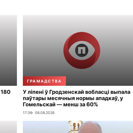
ГРАМАДСТВА
 180
У ліпені ў Гродзенскай вобласці выпала
паўтары месячныя нормы ападкаў, у
Гомельскай — менш за 60%
17:36
06.08.2026