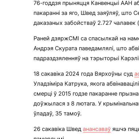
76-годдзя прыняцця Канвенцыі ААН аб
пакаранні за яго, Швед заяўляў, што С
даказаных забойстваў 2.727 чалавек (з
Раней дзяржСМІ са спасылкай на нам
Андрэя Скурата паведамлялі, што абв
падраздзяленняў на тэрыторыі Карэліц
18 сакавіка 2024 года Вярхоўны суд
а
Уладзіміра Катрука, якога абвінаваціл
смерці ў 2015 годзе пакаранне прызна
доўжылася з 8 лютага. У крымінальна
ўладаў, 35 тамоў.
26 сакавіка Швед
анансаваў
яшчэ пяць
памерлымі.