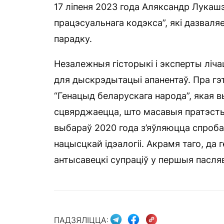
17 ліпеня 2023 года Аляксандр Лукаш
працэсуальнага кодэкса”, які дазвал
парадку.
Незалежныя гісторыкі і эксперты ліч
для дыскрэдытацыі апанентаў. Пра гэт
“Генацыд беларускага народа”, якая 
сцвярджаецца, што масавыя пратэсты 
выбараў 2020 года з’яўляюцца спроб
нацысцкай ідэалогіі. Акрамя таго, д
антысавецкі супраціў у першыя пасля
ПАДЗЯЛІЦЦА: