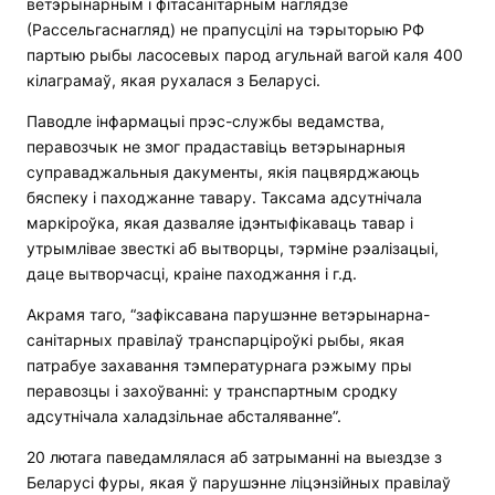
ветэрынарным і фітасанітарным наглядзе
(Рассельгаснагляд) не прапусцілі на тэрыторыю РФ
партыю рыбы ласосевых парод агульнай вагой каля 400
кілаграмаў, якая рухалася з Беларусі.
Паводле інфармацыі прэс-службы ведамства,
перавозчык не змог прадаставіць ветэрынарныя
суправаджальныя дакументы, якія пацвярджаюць
бяспеку і паходжанне тавару. Таксама адсутнічала
маркіроўка, якая дазваляе ідэнтыфікаваць тавар і
утрымлівае звесткі аб вытворцы, тэрміне рэалізацыі,
даце вытворчасці, краіне паходжання і г.д.
Акрамя таго, “зафіксавана парушэнне ветэрынарна-
санітарных правілаў транспарціроўкі рыбы, якая
патрабуе захавання тэмпературнага рэжыму пры
перавозцы і захоўванні: у транспартным сродку
адсутнічала халадзільнае абсталяванне”.
20 лютага паведамлялася аб затрыманні на выездзе з
Беларусі фуры, якая ў парушэнне ліцэнзійных правілаў