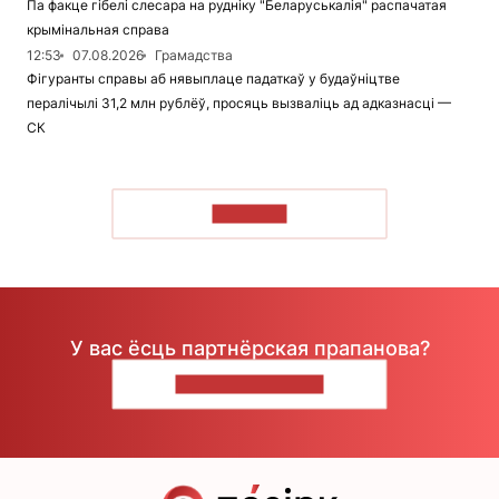
Па факце гібелі слесара на рудніку "Беларуськалія" распачатая
крымінальная справа
12:53
07.08.2026
Грамадства
Фігуранты справы аб нявыплаце падаткаў у будаўніцтве
пералічылі 31,2 млн рублёў, просяць вызваліць ад адказнасці —
СК
ЧЫТАЦЬ
У вас ёсць партнёрская прапанова?
НАПІШЫЦЕ НАМ