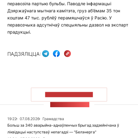
перавозіла партыю бульбы. Паводле інфармацыі
Дзяржаўнага мытнага камітэта, груз аб’ёмам 35 тон
коштам 47 тыс. рублёў перамяшчаўся ў Расію. У
перавозчыка адсутнічаў спецыяльны дазвол на экспарт
прадукцыі.
ПАДЗЯЛІЦЦА:
ПАКАЗАЦЬ БОЛЬШ
СТУЖКА НАВІН
19:22
07.08.2026
Грамадства
Больш за 340 аварыйна-аднаўленчых брыгад задзейнічана ў
ліквідацыі наступстваў непагадзі — "Белэнерга"