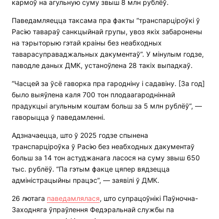
кармоў на агульную суму звыш 8 млн рублёў.
Паведамляецца таксама пра факты “транспарціроўкі ў
Расію тавараў санкцыйнай групы, увоз якіх забаронены
на тэрыторыю гэтай краіны без неабходных
таварасуправаджальных дакументаў”. У мінулым годзе,
паводле даных ДМК, устаноўлена 28 такіх выпадкаў.
“Часцей за ўсё гаворка пра гародніну і садавіну. [За год]
было выяўлена каля 700 тон плодаагародніннай
прадукцыі агульным коштам больш за 5 млн рублёў”, —
гаворыцца ў паведамленні.
Адзначаецца, што ў 2025 годзе спынена
транспарціроўка ў Расію без неабходных дакументаў
больш за 14 тон астуджанага ласося на суму звыш 650
тыс. рублёў. “Па гэтым факце цяпер вядзецца
адміністрацыйны працэс”, — заявілі ў ДМК.
26 лютага
паведамлялася
, што супрацоўнікі Паўночна-
Заходняга ўпраўлення Федэральнай службы па