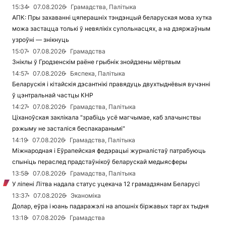
15:34
07.08.2026
Грамадства, Палітыка
АПК: Пры захаванні цяперашніх тэндэнцый беларуская мова хутка
можа застацца толькі ў невялікіх супольнасцях, а на дзяржаўным
узроўні — знікнуць
15:07
07.08.2026
Грамадства
Зніклы ў Гродзенскім раёне грыбнік знойдзены мёртвым
14:57
07.08.2026
Бяспека, Палітыка
Беларускія і кітайскія дэсантнікі правядуць двухтыднёвыя вучэнні
ў цэнтральнай частцы КНР
14:27
07.08.2026
Грамадства, Палітыка
Ціханоўская заклікала "зрабіць усё магчымае, каб злачынствы
рэжыму не засталіся беспакаранымі"
14:19
07.08.2026
Грамадства, Палітыка
Міжнародная і Еўрапейская федэрацыі журналістаў патрабуюць
спыніць пераслед прадстаўнікоў беларускай медыясферы
13:58
07.08.2026
Грамадства, Палітыка
У ліпені Літва надала статус уцекача 12 грамадзянам Беларусі
13:37
07.08.2026
Эканоміка
Долар, еўра і юань падаражэлі на апошніх біржавых таргах тыдня
13:18
07.08.2026
Грамадства