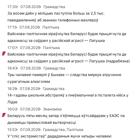
17:30
07.08.2026
Грамадства
За восем дзён у міліцыю паступіла больш за 2,5 тыс.
паведамленняў аб званках тэлефонных махляроў
17:15
07.08.2026
Палітыка
Вайскова-палітычнае кіраўніцтва Беларусі будзе прыцягнута да
адказнасці за саўдзел у расійскай агрэсіі — Латушка
17:07
07.08.2026
Палітыка
Вайскова-палітычнае кіраўніцтва Беларусі будзе прыцягнута да
адказнасці за саўдзел у расійскай агрэсіі — Латушка (падрабязна)
16:43
07.08.2026
Грамадства
Тры чалавекі памерлі ў Быхаве — следства мяркуе атручэнне
сурагатным алкаголем
16:26
07.08.2026
Грамадства
14-гадовы школьнік абстраляў з пнеўматычнага пісталета кіёск у
Лідзе
16:02
07.08.2026
Эканоміка
Беларусь пяты месяц запар з'яўляецца аўтсайдарам у ЕАЭС па
дынаміцы прамысловай вытворчасці
15:53
07.08.2026
Грамадства, Палітыка
У "спіс экстрэмістаў" дададзеныя яшчэ чатыры чалавекі