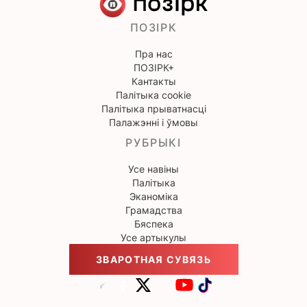
ПОЗІРК
Пра нас
ПОЗІРК+
Кантакты
Палітыка cookie
Палітыка прыватнасці
Палажэнні і ўмовы
РУБРЫКІ
Усе навіны
Палітыка
Эканоміка
Грамадства
Бяспека
Усе артыкулы
ЗВАРОТНАЯ СУВЯЗЬ