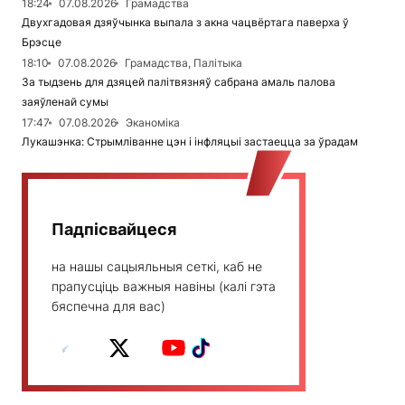
18:24
07.08.2026
Грамадства
Двухгадовая дзяўчынка выпала з акна чацвёртага паверха ў
Брэсце
18:10
07.08.2026
Грамадства, Палітыка
За тыдзень для дзяцей палітвязняў сабрана амаль палова
заяўленай сумы
17:47
07.08.2026
Эканоміка
Лукашэнка: Стрымліванне цэн і інфляцыі застаецца за ўрадам
Падпісвайцеся
на нашы сацыяльныя сеткі, каб не
прапусціць важныя навіны (калі гэта
бяспечна для вас)