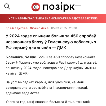
УСЕ НАВІНЫ
ПАЛІТЫКА
ЭКАНОМІКА
ГРАМАДСТВА
БЯСПЕКА
УСЕ
Грамадства
Эканоміка
05.03.2025
23:30
У 2024 годзе спынена больш за 450 спробаў
незаконнага ўвозу ў Гомельскую вобласць з
РФ кармоў для жывёл — ДМК
5 сакавіка,
Позірк
.
Больш за 450 спробаў незаконнага
ўвозу ў Гомельскую вобласць з Расіі кармоў для жывёл
спынена ў 2024 годзе, паведамляе Дзяржаўны мытны
камітэт (ДМК).
Ва ўсіх выпадках кармы, якія ўвозіліся, не мелі
ветэрынарнага сертыфіката і пасведчання якасці,
адзначае ведамства.
Усяго за год канфіскавана больш за 8 тыс. тон такіх