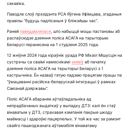
сакавіка.
Паводле слоў прэзідэнта РСА Яўгена Уфімцава, згаданыя
правілы “будуць падпісаныя ў бліжэйшы час”.
Раней
паведамлялася
, што набыццё моцы пастановы аб
распаўсюдзе дзеяння поліса АСАГА на тэрыторыю
Беларусі перанесена на 1 студзеня 2025 года.
12 жніўня 2024 года кіраўнік урада РФ Міхаіл Мішусцін на
сустрэчы са сваімі намеснікамі
заявіў
аб пачатку
дзеяння поліса АСАГА на тэрыторыі Беларусі з 1
кастрычніка. Ён назваў гэтую падзею працягам працы па
“ўмацаванні расійска-беларускай інтэграцыі ў рамках
Саюзнай дзяржавы”.
Поліс АСАГА абараняе аўтаўладальніка ад
непрадбачаных выдаткаў у выпадку ДТЗ: калі ён стаў
вінаватым у ДТЗ, страхавая кампанія пакрые шкоду
маёмасці і здароўю пацярпелых. У той жа час за рамонт
свайго пашкоджанага аўтамабіля вінаватаму