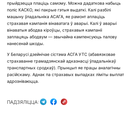
прыйдзецца плаціць самому. Можна дадаткова набыць
поліс КАСКО, які пакрые гэтыя выдаткі. Калі разбілі
машыну ўладальніка АСАГА, яе рамонт аплаціць
страхавая кампанія вінаватага ў аварыі. Калі ў аварыі
вінаватыя абодва кіроўцы, страхавыя кампаніі
заплацяць абодвум — звычайна кампенсуюць палову
нанесенай шкоды.
У Беларусі дзейнічае сістэма АСГА УТС (абавязковае
страхаванне грамадзянскай адказнасці ўладальнікаў
транспартных сродкаў). Прынцып яе працы аналагічны
расійскаму. Аднак па страхавых выпадках ліміты выплат
адрозніваюцца.
ПАДЗЯЛІЦЦА: