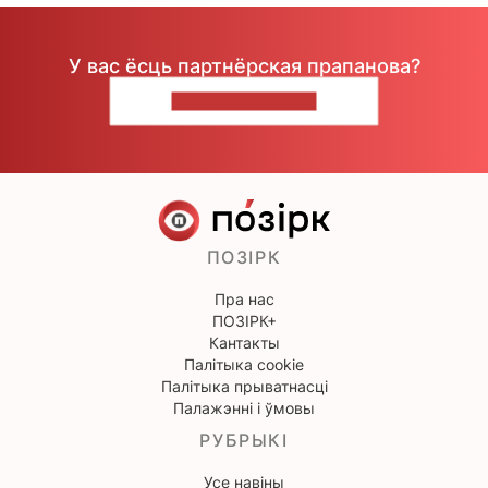
У вас ёсць партнёрская прапанова?
НАПІШЫЦЕ НАМ
ПОЗІРК
Пра нас
ПОЗІРК+
Кантакты
Палітыка cookie
Палітыка прыватнасці
Палажэнні і ўмовы
РУБРЫКІ
Усе навіны