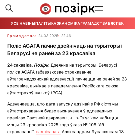
УСЕ НАВІНЫ
ПАЛІТЫКА
ЭКАНОМІКА
ГРАМАДСТВА
БЯСПЕКА
УСЕ
Грамадства
24.03.2025
22:46
Поліс АСАГА пачне дзейнічаць на тэрыторыі
Беларусі не раней за 23 красавіка
24 сакавіка,
Позірк
.
Дзеянне на тэрыторыі Беларусі
поліса АСАГА (абавязковае страхаванне
аўтаграмадзянскай адказнасці) пачнецца не раней за 23
красавіка, вынікае з паведамлення Расійскага саюза
аўтастрахоўшчыкоў (РСА).
Адзначаецца, што дата запуску адзінай з РФ сістэмы
аўтастрахавання будзе вызначаная ў адпаведных
правілах Саюзнай дзяржавы, <…> “з улікам набыцця
моцы 23 красавіка 2025 года ўказа № 108 “Аб
страхаванні”,
падпісанага
Аляксандрам Лукашэнкам 18