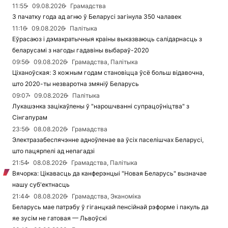
11:55
09.08.2026
Грамадства
З пачатку года ад агню ў Беларусі загінула 350 чалавек
11:16
09.08.2026
Палітыка
Еўрасаюз і дэмакратычныя краіны выказваюць салідарнасць з
беларусамі з нагоды гадавіны выбараў-2020
09:56
09.08.2026
Грамадства, Палітыка
Ціханоўская: З кожным годам становіцца ўсё больш відавочна,
што 2020-ты незваротна змяніў Беларусь
09:07
09.08.2026
Палітыка
Лукашэнка зацікаўлены ў "нарошчванні супрацоўніцтва" з
Сінгапурам
23:56
08.08.2026
Грамадства
Электразабеспячэнне адноўленае ва ўсіх паселішчах Беларусі,
што пацярпелі ад непагадзі
21:54
08.08.2026
Грамадства, Палітыка
Вячорка: Цікавасць да канферэнцыі "Новая Беларусь" вызначае
нашу суб'ектнасць
21:44
08.08.2026
Грамадства, Эканоміка
Беларусь мае патрэбу ў гіганцкай пенсійнай рэформе і пакуль да
яе зусім не гатовая — Львоўскі