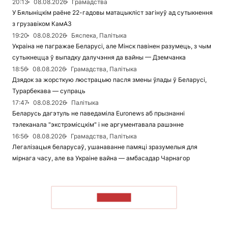
20:13
08.08.2026
Грамадства
У Бялыніцкім раёне 22-гадовы матацыкліст загінуў ад сутыкнення
з грузавіком КамАЗ
19:20
08.08.2026
Бяспека, Палітыка
Украіна не пагражае Беларусі, але Мінск павінен разумець, з чым
сутыкнецца ў выпадку далучэння да вайны — Дземчанка
18:56
08.08.2026
Грамадства, Палітыка
Дзядок за жорсткую люстрацыю пасля змены ўлады ў Беларусі,
Турарбекава — супраць
17:47
08.08.2026
Палітыка
Беларусь дагэтуль не паведаміла Euronews аб прызнанні
тэлеканала "экстрэмісцкім" і не аргументавала рашэнне
16:56
08.08.2026
Грамадства, Палітыка
Легалізацыя беларусаў, ушанаванне памяці зразумелыя для
мірнага часу, але ва Украіне вайна — амбасадар Чарнагор
ЧЫТАЦЬ