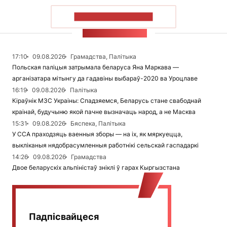
ПАКАЗАЦЬ БОЛЬШ
СТУЖКА НАВІН
17:10
09.08.2026
Грамадства, Палітыка
Польская паліцыя затрымала беларуса Яна Маркава —
арганізатара мітынгу да гадавіны выбараў-2020 ва Уроцлаве
16:19
09.08.2026
Палітыка
Кіраўнік МЗС Украіны: Спадзяемся, Беларусь стане свабоднай
краінай, будучыню якой пачне вызначаць народ, а не Масква
15:31
09.08.2026
Бяспека, Палітыка
У ССА праходзяць ваенныя зборы — на іх, як мяркуецца,
выкліканыя нядобрасумленныя работнікі сельскай гаспадаркі
14:26
09.08.2026
Грамадства
Двое беларускіх альпіністаў зніклі ў гарах Кыргызстана
Падпісвайцеся