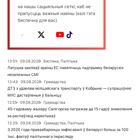
на нашы сацыяльныя сеткі, каб не
прапусціць важныя навіны (калі гэта
бяспечна для вас)
13:51
09.08.2026
Бяспека, Палітыка
Латушка заклікаў краіны ЕС павялічыць падтрымку беларускіх
незалежных СМІ
13:42
09.08.2026
Грамадства
ДТЗ з удзелам міліцэйскага транспарту ў Кобрыне — супрацоўнікі
МУС дастаўленыя ў бальніцу
12:55
09.08.2026
Грамадства
45-гадоваму жыхару Салігорска пагражае да 15 гадоў зняволення
за распаўсюд наркотыкаў
12:35
09.08.2026
Грамадства, Палітыка
З 2020 года праваабаронцы зафіксавалі ў Беларусі больш за 100
тыс. фактаў палітычнага пераследу