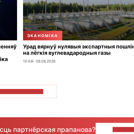
ЭКАНОМІКА
ленняў
Урад вярнуў нулявыя экспартныя пошлі
на лёгкія вуглевадародныя газы
іка
10:04
06.08.2026
ПАКАЗАЦЬ БОЛЬШ
ёсць партнёрская прапанова?
НАПІШЫ