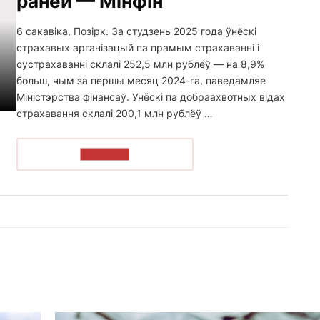
раней — Мінфін
6 сакавіка, Позірк. За студзень 2025 года ўнёскі
страхавых арганізацый па прамым страхаванні і
сустрахаванні склалі 252,5 млн рублёў — на 8,9%
больш, чым за першы месяц 2024-га, паведамляе
Міністэрства фінансаў. Унёскі па добраахвотных відах
страхавання склалі 200,1 млн рублёў …
ЧЫТАЦЬ