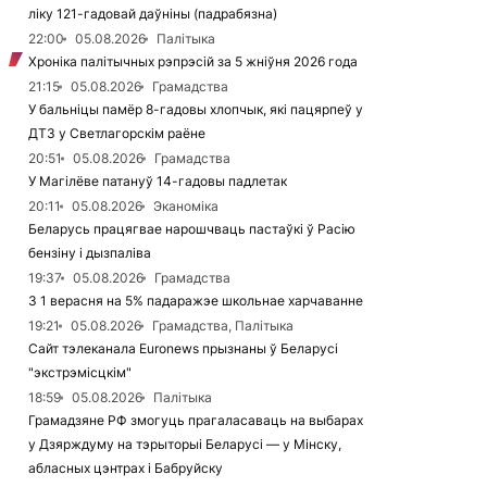
ліку 121-гадовай даўніны (падрабязна)
22:00
05.08.2026
Палітыка
Хроніка палітычных рэпрэсій за 5 жніўня 2026 года
21:15
05.08.2026
Грамадства
У бальніцы памёр 8-гадовы хлопчык, які пацярпеў у
ДТЗ у Светлагорскім раёне
20:51
05.08.2026
Грамадства
У Магілёве патануў 14-гадовы падлетак
20:11
05.08.2026
Эканоміка
Беларусь працягвае нарошчваць пастаўкі ў Расію
бензіну і дызпаліва
19:37
05.08.2026
Грамадства
З 1 верасня на 5% падаражэе школьнае харчаванне
19:21
05.08.2026
Грамадства, Палітыка
Сайт тэлеканала Euronews прызнаны ў Беларусі
"экстрэмісцкім"
18:59
05.08.2026
Палітыка
Грамадзяне РФ змогуць прагаласаваць на выбарах
у Дзярждуму на тэрыторыі Беларусі — у Мінску,
абласных цэнтрах і Бабруйску