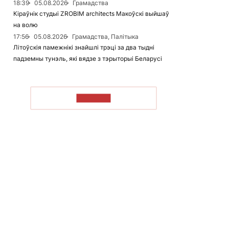
18:39
05.08.2026
Грамадства
Кіраўнік студыі ZROBIM architects Макоўскі выйшаў
на волю
17:56
05.08.2026
Грамадства, Палітыка
Літоўскія памежнікі знайшлі трэці за два тыдні
падземны тунэль, які вядзе з тэрыторыі Беларусі
ЧЫТАЦЬ