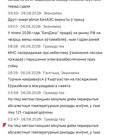
перад судом
09:30
06.08.2026
Эканоміка
Другі энергаблок БелАЭС вернуты ў працу
09:01
06.08.2026
Эканоміка
У ліпені 2026 года “БелДжы” прадаў на рынку РФ на
чвэрць менш новых аўтамабіляў, чым годам раней
08:28
06.08.2026
Грамадства
МНС папярэджвае пра небяспеку ўзнікнення лясных
пажараў і парушэння электразабеспячэння праз
спёку
08:25
06.08.2026
Палітыка, Эканоміка
Турчын накіраваўся ў Кыргызстан на пасяджэнне
Еўразійскага міжурадавага савета
03:59
06.08.2026
Грамадства
На пяці метэастанцыях мінулым днём перакрытыя
абсалютныя тэмпературныя рэкорды жніўня, у тым
ліку 121-гадовай даўніны
03:47
06.08.2026
Грамадства
На пяці метэастанцыях мінулым днём перакрытыя
абсалютныя тэмпературныя рэкорды жніўня, у тым