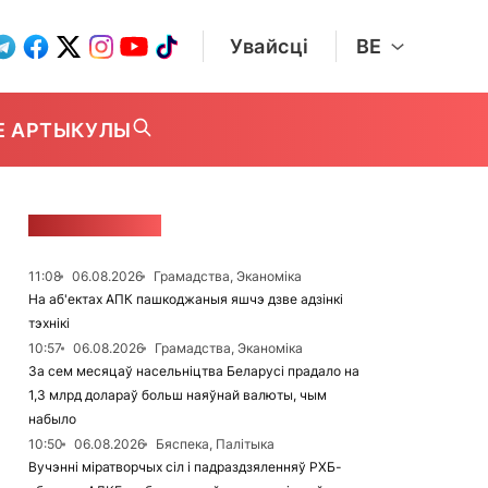
Увайсці
BE
Е АРТЫКУЛЫ
СТУЖКА НАВІН
11:08
06.08.2026
Грамадства, Эканоміка
На аб'ектах АПК пашкоджаныя яшчэ дзве адзінкі
тэхнікі
10:57
06.08.2026
Грамадства, Эканоміка
За сем месяцаў насельніцтва Беларусі прадало на
1,3 млрд долараў больш наяўнай валюты, чым
набыло
10:50
06.08.2026
Бяспека, Палітыка
Вучэнні міратворчых сіл і падраздзяленняў РХБ-