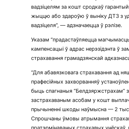
вадзіцелям за кошт сродкаў гаранты
жыццю або здароўю ў выніку ДТЗ з уд
вадзіцеля”, — адзначаецца ў рэлізе.
Указам “прадастаўляецца магчымасц
кампенсацыі ў адрас нерэзідэнта ў з
страхавання грамадзянскай адказнасц
“Для абавязковага страхавання ад ня
прафесійных захворванняў устаноўле
быць спагнаныя “Белдзяржстрахам” з
застрахаваным асобам у кошт выплач
прычыненні шкоды наўмысна — 2 тыс.
Спрошчаны ўмовы атрымання страхава
пратэрмінаваных страхавых унёскаў, 