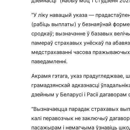
дзейнасці” (набыў моц 1 студзеня 202
“У ліку навацый указа — прадастаўле
(рабіць выплаты) у безнаяўнай форм
сродкаў; вызначэнне ў базавых велічы
памераў страхавых унёскаў па абавяз
медстрахаванні часова пражываючых
паведамленні.
Акрамя гэтага, указ прадугледжвае, ш
грамадзянскай адказнасці ўладальні
дзейным у Беларусі і Расіі дагаворам 
“Вызначаецца парадак страхавых вып
калі перавозчык не заключыў дагавор
пасажырам і немагчыма ўзнавіць шко