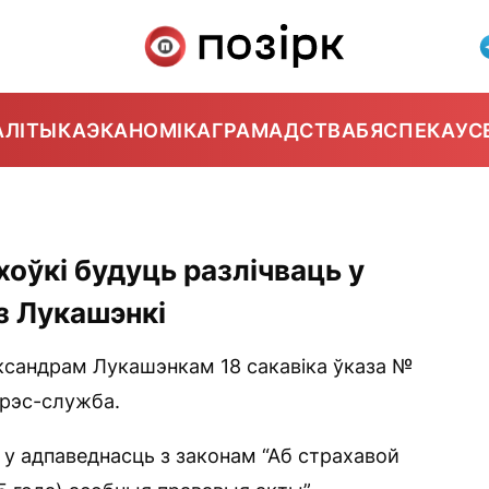
АЛІТЫКА
ЭКАНОМІКА
ГРАМАДСТВА
БЯСПЕКА
УС
оўкі будуць разлічваць у
з Лукашэнкі
ксандрам Лукашэнкам 18 сакавіка ўказа №
прэс-служба.
 у адпаведнасць з законам “Аб страхавой