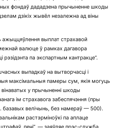
йных фондаў дададзена прычыненне шкоды
зелам дзікіх жывёл незалежна ад віны
ь ажыццяўлення выплат страхавой
амежнай валюце ў рамках дагавора
і рэзідэнта па экспартным кантракце”.
шчасных выпадкаў на вытворчасці і
ныя максімальныя памеры сум, якія могуць
 вінаватых у прычыненні шкоды
анага ім страхавога забеспячэння (пры
 базавых велічынь, без намераў — 500).
льнікам растэрміноўкі па аплаце
штрафаў, пені”, — заяўляе прэс-служба