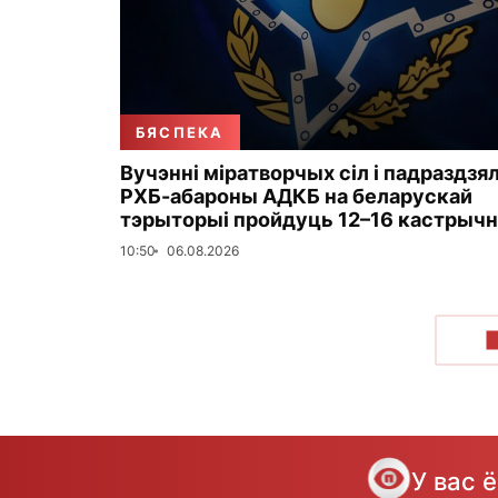
БЯСПЕКА
Вучэнні міратворчых сіл і падраздзя
РХБ-абароны АДКБ на беларускай
тэрыторыі пройдуць 12–16 кастрычн
10:50
06.08.2026
У вас 