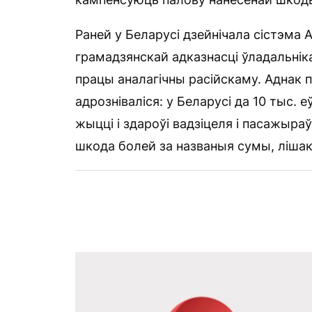
Раней у Беларусі дзейнічала сістэма
грамадзянскай адказнасці ўладальнік
працы аналагічны расійскаму. Аднак 
адрозніваліся: у Беларусі да 10 тыс. е
жыцці і здароўі вадзіцеля і пасажыра
шкода болей за названыя сумы, лішак