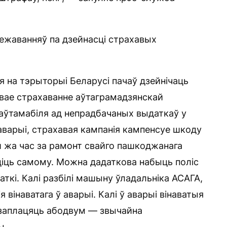
ежаванняў па дзейнасці страхавых
я на тэрыторыі Беларусі пачаў дзейнічаць
вае страхаванне аўтаграмадзянскай
 аўтамабіля ад непрадбачаных выдаткаў у
 аварыі, страхавая кампанія кампенсуе шкоду
й жа час за рамонт свайго пашкоджанага
ціць самому. Можна дадаткова набыць поліс
ткі. Калі разбілі машыну ўладальніка АСАГА,
 вінаватага ў аварыі. Калі ў аварыі вінаватыя
і заплацяць абодвум — звычайна
ы.