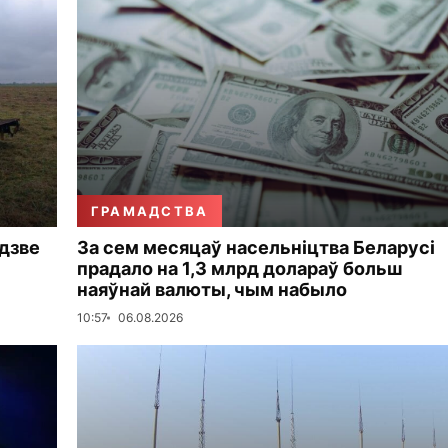
ГРАМАДСТВА
дзве
За сем месяцаў насельніцтва Беларусі
прадало на 1,3 млрд долараў больш
наяўнай валюты, чым набыло
10:57
06.08.2026