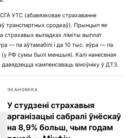
 АСГА УТС (абавязковае страхаванне
аў транспартных сродкаў). Прынцып яе
па страхавых выпадках ліміты выплат
ўра — па аўтамабілі і да 10 тыс. еўра — па
ў (у РФ сумы былі меншыя). Калі нанесеная
 давядзецца кампенсаваць віноўніку ў ДТЗ.
ЭКАНОМІКА
У студзені страхавыя
арганізацыі сабралі ўнёскаў
на 8,9% больш, чым годам