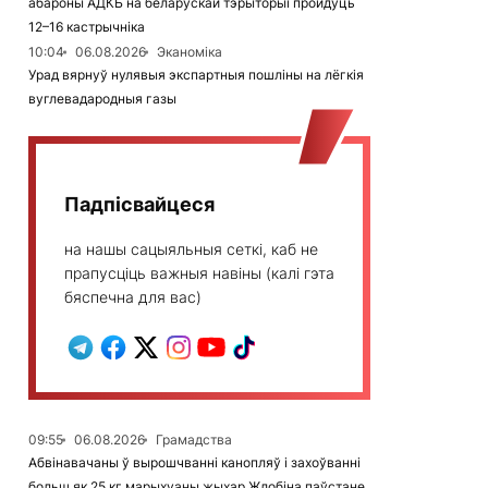
абароны АДКБ на беларускай тэрыторыі пройдуць
12–16 кастрычніка
10:04
06.08.2026
Эканоміка
Урад вярнуў нулявыя экспартныя пошліны на лёгкія
вуглевадародныя газы
Падпісвайцеся
на нашы сацыяльныя сеткі, каб не
прапусціць важныя навіны (калі гэта
бяспечна для вас)
09:55
06.08.2026
Грамадства
Абвінавачаны ў вырошчванні канопляў і захоўванні
больш як 25 кг марыхуаны жыхар Жлобіна паўстане