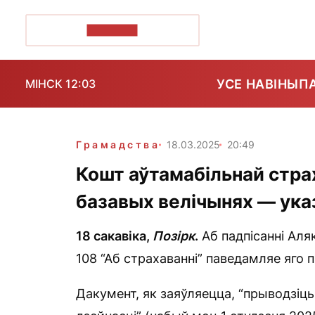
ПОЗІРК+
УСЕ НАВІНЫ
П
МІНСК 12:03
Грамадства
18.03.2025
20:49
Кошт аўтамабільнай страх
базавых велічынях — ука
18 сакавіка,
Позірк
.
Аб падпісанні Аля
108 “Аб страхаванні” паведамляе яго 
Дакумент, як заяўляецца, “прыводзіць