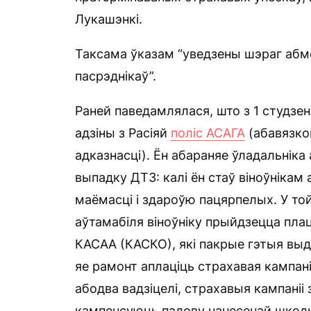
Лукашэнкі.
Таксама ўказам “уведзены шэраг абм
пасрэднікаў”.
Раней паведамлялася, што з 1 студзен
адзіны з Расіяй
поліс АСАГА
(абавязко
адказнасці). Ён абараняе ўладальніка
выпадку ДТЗ: калі ён стаў віноўнікам
маёмасці і здароўю пацярпелых. У то
аўтамабіля віноўніку прыйдзецца пла
КАСАА (КАСКО), які пакрые гэтыя выда
яе рамонт аплаціць страхавая кампанія
абодва вадзіцелі, страхавыя кампані
кампенсуюць палову нанесенай шкод