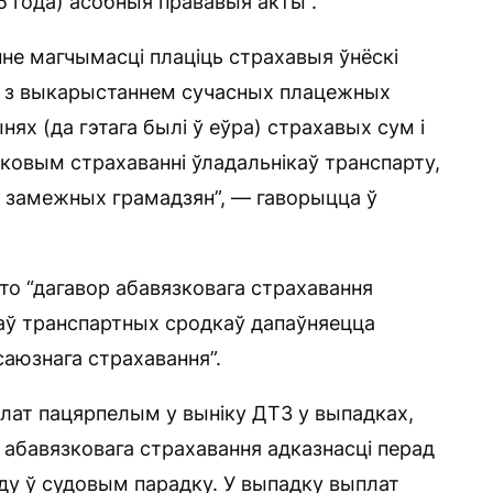
5 года) асобныя прававыя акты”.
нне магчымасці плаціць страхавыя ўнёскі
е з выкарыстаннем сучасных плацежных
нях (да гэтага былі ў еўра) страхавых сум і
ковым страхаванні ўладальнікаў транспарту,
 замежных грамадзян”, — гаворыцца ў
то “дагавор абавязковага страхавання
каў транспартных сродкаў дапаўняецца
саюзнага страхавання”.
лат пацярпелым у выніку ДТЗ у выпадках,
 абавязковага страхавання адказнасці перад
ду ў судовым парадку. У выпадку выплат