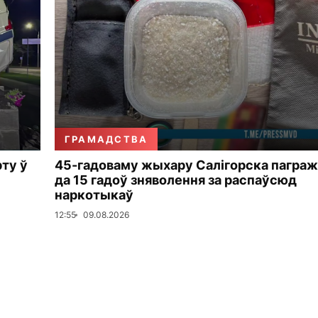
ГРАМАДСТВА
рту ў
45-гадоваму жыхару Салігорска пагра
да 15 гадоў зняволення за распаўсюд
наркотыкаў
12:55
09.08.2026