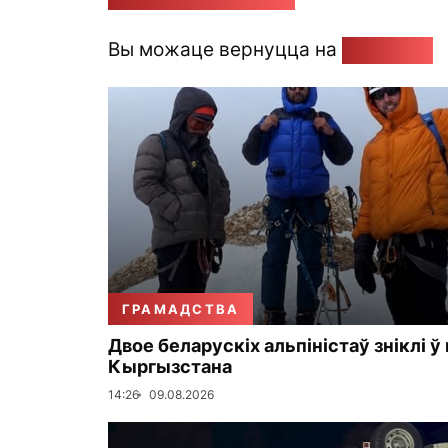
Вы можаце вернуцца на
Галоўную
ГРАМАДСТВА
Двое беларускіх альпіністаў зніклі ў
Кыргызстана
14:26
09.08.2026