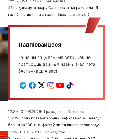
12:55
09.08.2026
Грамадства
45-гадоваму жыхару Салігорска пагражае да 15
гадоў зняволення за распаўсюд наркотыкаў
Падпісвайцеся
на нашы сацыяльныя сеткі, каб не
прапусціць важныя навіны (калі гэта
бяспечна для вас)
12:35
09.08.2026
Грамадства, Палітыка
З 2020 года праваабаронцы зафіксавалі ў Беларусі
больш за 100 тыс. фактаў палітычнага пераследу
11:55
09.08.2026
Грамадства
З пачатку года ад агню ў Беларусі загінула 350