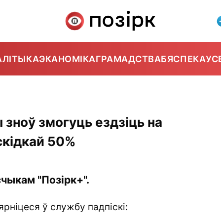
АЛІТЫКА
ЭКАНОМІКА
ГРАМАДСТВА
БЯСПЕКА
УС
 зноў змогуць ездзіць на
скідкай 50%
чыкам "Позірк+".
ярніцеся ў службу падпіскі: