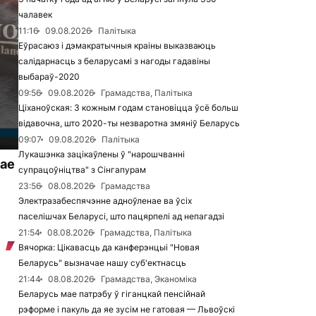
чалавек
11:16
09.08.2026
Палітыка
Еўрасаюз і дэмакратычныя краіны выказваюць
салідарнасць з беларусамі з нагоды гадавіны
выбараў-2020
09:56
09.08.2026
Грамадства, Палітыка
Ціханоўская: З кожным годам становіцца ўсё больш
відавочна, што 2020-ты незваротна змяніў Беларусь
09:07
09.08.2026
Палітыка
Лукашэнка зацікаўлены ў "нарошчванні
жае
супрацоўніцтва" з Сінгапурам
23:56
08.08.2026
Грамадства
Электразабеспячэнне адноўленае ва ўсіх
паселішчах Беларусі, што пацярпелі ад непагадзі
21:54
08.08.2026
Грамадства, Палітыка
Вячорка: Цікавасць да канферэнцыі "Новая
Беларусь" вызначае нашу суб'ектнасць
21:44
08.08.2026
Грамадства, Эканоміка
Беларусь мае патрэбу ў гіганцкай пенсійнай
рэформе і пакуль да яе зусім не гатовая — Львоўскі