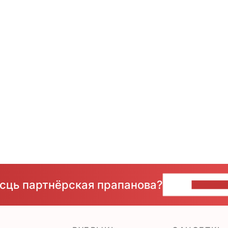
ёсць партнёрская прапанова?
НАПІШЫ