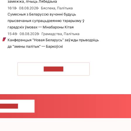
замежжа, лічыць Лябедзька
16:18
08.08.2026
Бяспека, Палітыка
Сумесныя з Беларуссю вучэнні будуць
прысвечаныя супрацьдзеянню тэрарызму ў
гарадскіх ўмовах — Мінабароны Кітая
15:46
08.08.2026
Грамадства, Палітыка
Канферэнцыя "Новая Беларусь" заўжды прыводзіць
да "змены палітык" — Баркоўскі
ЧЫТАЦЬ
ЦЕ НАМ