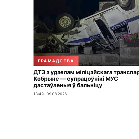
ГРАМАДСТВА
ДТЗ з удзелам міліцэйскага транспа
Кобрыне — супрацоўнікі МУС
дастаўленыя ў бальніцу
13:42
09.08.2026