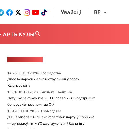
Увайсці
BE
Е АРТЫКУЛЫ
СТУЖКА НАВІН
14:26
09.08.2026
Грамадства
Двое беларускіх альпіністаў зніклі ў гарах
Кыргызстана
13:51
09.08.2026
Бяспека, Палітыка
Латушка заклікаў краіны ЕС павялічыць падтрымку
беларускіх незалежных СМІ
13:42
09.08.2026
Грамадства
ДТЗ з удзелам міліцэйскага транспарту ў Кобрыне
— супрацоўнікі МУС дастаўленыя ў бальніцу