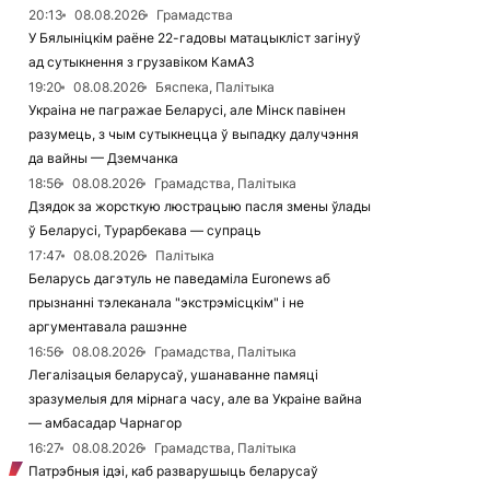
20:13
08.08.2026
Грамадства
У Бялыніцкім раёне 22-гадовы матацыкліст загінуў
ад сутыкнення з грузавіком КамАЗ
19:20
08.08.2026
Бяспека, Палітыка
Украіна не пагражае Беларусі, але Мінск павінен
разумець, з чым сутыкнецца ў выпадку далучэння
да вайны — Дземчанка
18:56
08.08.2026
Грамадства, Палітыка
Дзядок за жорсткую люстрацыю пасля змены ўлады
ў Беларусі, Турарбекава — супраць
17:47
08.08.2026
Палітыка
Беларусь дагэтуль не паведаміла Euronews аб
прызнанні тэлеканала "экстрэмісцкім" і не
аргументавала рашэнне
16:56
08.08.2026
Грамадства, Палітыка
Легалізацыя беларусаў, ушанаванне памяці
зразумелыя для мірнага часу, але ва Украіне вайна
— амбасадар Чарнагор
16:27
08.08.2026
Грамадства, Палітыка
Патрэбныя ідэі, каб разварушыць беларусаў