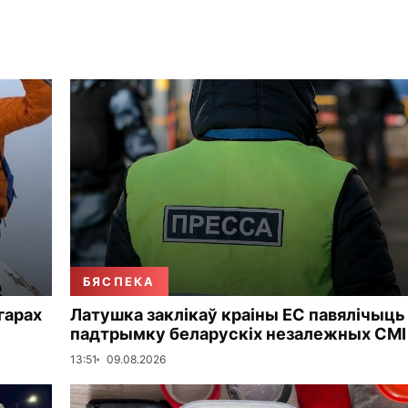
БЯСПЕКА
 гарах
Латушка заклікаў краіны ЕС павялічыць
падтрымку беларускіх незалежных СМІ
13:51
09.08.2026