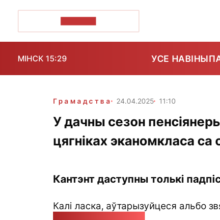
ПОЗІРК+
УСЕ НАВІНЫ
П
МІНСК 15:29
Грамадства
24.04.2025
11:10
У дачны сезон пенсіянеры
цягніках эканомкласа са 
Кантэнт даступны толькі падпіс
Калі ласка, аўтарызуйцеся альбо зв
pozirk@pozirk.online