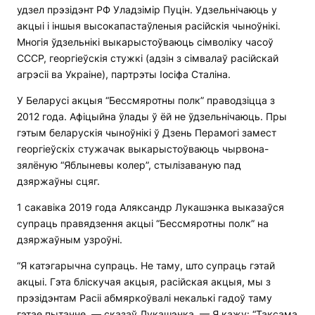
удзел прэзідэнт РФ Уладзімір Пуцін. Удзельнічаюць у
акцыі і іншыя высокапастаўленыя расійскія чыноўнікі.
Многія ўдзельнікі выкарыстоўваюць сімволіку часоў
СССР, георгіеўскія стужкі (адзін з сімвалаў расійскай
агрэсіі ва Украіне), партрэты Іосіфа Сталіна.
У Беларусі акцыя “Бессмяротны полк” праводзіцца з
2012 года. Афіцыйна ўлады ў ёй не ўдзельнічаюць. Пры
гэтым беларускія чыноўнікі ў Дзень Перамогі замест
георгіеўскіх стужачак выкарыстоўваюць чырвона-
зялёную “Яблыневы колер”, стылізаваную пад
дзяржаўны сцяг.
1 сакавіка 2019 года Аляксандр Лукашэнка выказаўся
супраць правядзення акцыі “Бессмяротны полк” на
дзяржаўным узроўні.
“Я катэгарычна супраць. Не таму, што супраць гэтай
акцыі. Гэта бліскучая акцыя, расійская акцыя, мы з
прэзідэнтам Расіі абмяркоўвалі некалькі гадоў таму
гэтае пытанне, — сказаў Лукашэнка. — Я кажу: “Таксама