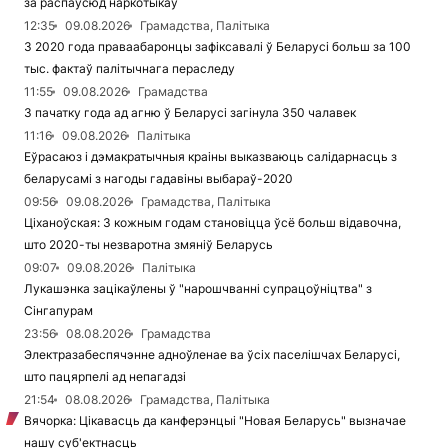
за распаўсюд наркотыкаў
12:35
09.08.2026
Грамадства, Палітыка
З 2020 года праваабаронцы зафіксавалі ў Беларусі больш за 100
тыс. фактаў палітычнага пераследу
11:55
09.08.2026
Грамадства
З пачатку года ад агню ў Беларусі загінула 350 чалавек
11:16
09.08.2026
Палітыка
Еўрасаюз і дэмакратычныя краіны выказваюць салідарнасць з
беларусамі з нагоды гадавіны выбараў-2020
09:56
09.08.2026
Грамадства, Палітыка
Ціханоўская: З кожным годам становіцца ўсё больш відавочна,
што 2020-ты незваротна змяніў Беларусь
09:07
09.08.2026
Палітыка
Лукашэнка зацікаўлены ў "нарошчванні супрацоўніцтва" з
Сінгапурам
23:56
08.08.2026
Грамадства
Электразабеспячэнне адноўленае ва ўсіх паселішчах Беларусі,
што пацярпелі ад непагадзі
21:54
08.08.2026
Грамадства, Палітыка
Вячорка: Цікавасць да канферэнцыі "Новая Беларусь" вызначае
нашу суб'ектнасць