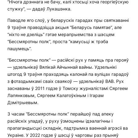
“Нічога дрэннага не бачу, калі хтосьці хоча георгіеўскую
стужку”, — дадаў Лукашэнка.
Паводле яго слоў, у беларускіх гарадах пры святкаванні
9 траўня праводзіцца акцыя “Беларусь памятае”, але
“ніхто не дзеліць” гэтае мерапрыемства з шэсцем
“Бессмяротны полк”, проста “камусьці ж трэба
пашумець”.
“Бессмяротны полк” — расійскі рух у памяць пра герояў
— удзельнікаў Вялікай Айчыннай вайны. Удзельнікі
штогод 9 траўня праходзяць калонай па вуліцах гарадоў
з фотаздымкамі сваіх сваякоў — удзельнікаў ВАВ. Рух
заснаваны ў 2011 годзе ў Томску журналістамі Сяргеем
Лапянковым, Сяргеем Калатоўкіным і Ігарам
Дзмітрыевым.
З часам “Бессмяротны полк” перайшоў пад апеку
расійскіх уладаў, у руху ўзмоцнены ідэалагічны і
прапагандысцкі складнік, падтрымка ваеннай агрэсіі ва
Украіне. У 2022 годзе ў шэсці ў чарговы раз прыняў