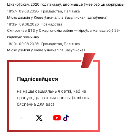
Ціханоўская: 2020 год паказаў, што жыццё ўмее рабіць сюрпрызы
18:57
09.08.2026
Грамадства, Палітыка
Місію дэмсіл у Кіеве ўзначаліла Зазулінская (дапоўнена)
18:32
09.08.2026
Грамадства
Смяротнае ДТЗ у Смаргонскім раёне — кіроўца мапеда збіў 59-
гадовую жанчыну
18:10
09.08.2026
Грамадства, Палітыка
Місію дэмсіл у Кіеве ўзначаліла Зазулінская
Падпісвайцеся
на нашы сацыяльныя сеткі, каб не
прапусціць важныя навіны (калі гэта
бяспечна для вас)