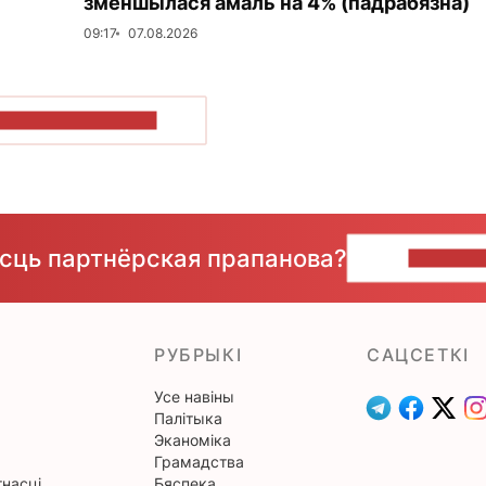
зменшылася амаль на 4% (падрабязна)
09:17
07.08.2026
ПАКАЗАЦЬ БОЛЬШ
ёсць партнёрская прапанова?
НАПІШЫ
РУБРЫКІ
САЦСЕТКІ
Усе навіны
Палітыка
Эканоміка
Грамадства
насці
Бяспека