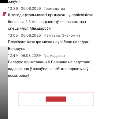
жніўня
13:36
06.08.2026
Грамадства
Штогод афтальмолагі прымаюць у паліклініках
больш за 2,5 млн пацыентаў — пазаштатны
спецыяліст Мінздароўя
13:05
06.08.2026
Палітыка, Эканоміка
Прэзідэнт Алжыра можа неўзабаве наведаць
Беларусь
12:42
06.08.2026
Грамадства
Беларус арыштаваны ў Варшаве на падставе
падазрэння ў захоўванні і збыце наркотыкаў і
псіхатропаў
ЧЫТАЦЬ