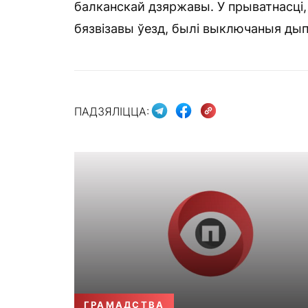
балканскай дзяржавы. У прыватнасці, 
бязвізавы ўезд, былі выключаныя ды
ПАДЗЯЛІЦЦА:
ГРАМАДСТВА