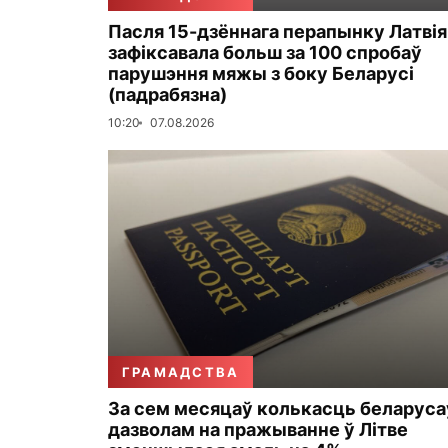
Пасля 15-дзённага перапынку Латвія
зафіксавала больш за 100 спробаў
парушэння мяжы з боку Беларусі
(падрабязна)
10:20
07.08.2026
ГРАМАДСТВА
За сем месяцаў колькасць беларуса
дазволам на пражыванне ў Літве