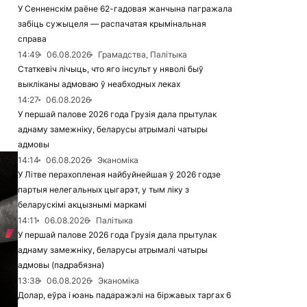
У Сенненскім раёне 62-гадовая жанчына пагражала
забіць сужыцеля — распачатая крымінальная
справа
14:49
06.08.2026
Грамадства, Палітыка
Статкевіч лічыць, что яго інсульт у няволі быў
выкліканы адмоваю ў неабходных леках
14:27
06.08.2026
У першай палове 2026 года Грузія дала прытулак
аднаму замежніку, беларусы атрымалі чатыры
адмовы
14:14
06.08.2026
Эканоміка
У Літве перахопленая найбуйнейшая ў 2026 годзе
партыя нелегальных цыгарэт, у тым ліку з
беларускімі акцызнымі маркамі
14:11
06.08.2026
Палітыка
У першай палове 2026 года Грузія дала прытулак
аднаму замежніку, беларусы атрымалі чатыры
адмовы (падрабязна)
13:38
06.08.2026
Эканоміка
Долар, еўра і юань падаражэлі на біржавых таргах 6