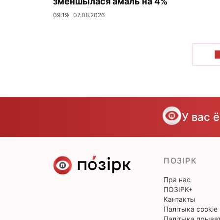
зменшылася амаль на 4%
09:19
07.08.2026
У вас 
ПОЗІРК
Пра нас
ПОЗІРК+
Кантакты
Палітыка cookie
Палітыка прыват