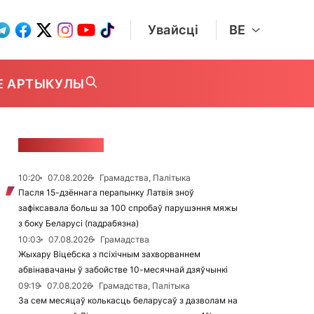
Увайсці
BE
Е АРТЫКУЛЫ
СТУЖКА НАВІН
10:20
07.08.2026
Грамадства, Палітыка
Пасля 15-дзённага перапынку Латвія зноў
зафіксавала больш за 100 спробаў парушэння мяжы
з боку Беларусі (падрабязна)
10:03
07.08.2026
Грамадства
Жыхару Віцебска з псіхічным захворваннем
абвінавачаны ў забойстве 10-месячнай дзяўчынкі
09:19
07.08.2026
Грамадства, Палітыка
За сем месяцаў колькасць беларусаў з дазволам на