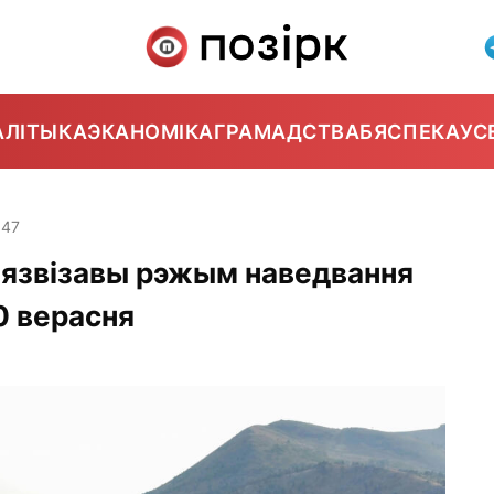
АЛІТЫКА
ЭКАНОМІКА
ГРАМАДСТВА
БЯСПЕКА
УС
:47
бязвізавы рэжым наведвання
0 верасня