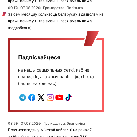
пражыванне ў Літве зменшылася амаль на 4%
09:17
07.08.2026
Грамадства, Палітыка
За сем месяцаў колькасць беларусаў з дазволам на
пражыванне ў Літве зменшылася амаль на 4%
(падрабязна)
Падпісвайцеся
на нашы сацыяльныя сеткі, каб не
прапусціць важныя навіны (калі гэта
бяспечна для вас)
08:58
07.08.2026
Грамадства, Эканоміка
Праз непагадзь у Мінскай вобласці на ранак 7
жніўня без электрычнасці заставалася 288