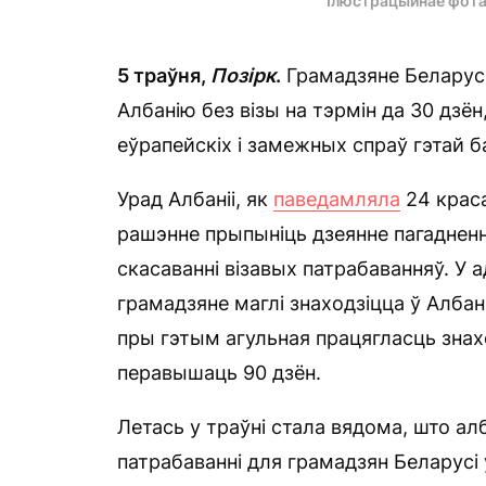
Ілюстрацыйнае фота
5 траўня,
Позірк
.
Грамадзяне Беларусі
Албанію без візы на тэрмін да 30 дзён
еўрапейскіх і замежных спраў гэтай 
Урад Албаніі, як
паведамляла
24 краса
рашэнне прыпыніць дзеянне пагадненн
скасаванні візавых патрабаванняў. У 
грамадзяне маглі знаходзіцца ў Албані
пры гэтым агульная працягласць зна
перавышаць 90 дзён.
Летась у траўні стала вядома, што а
патрабаванні для грамадзян Беларусі