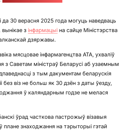
:
Fabian Kühne / unsplash.com
 да 30 верасня 2025 года могуць наведваць
, вынікае з
інфармацыі
на сайце Міністэрства
балканскай дзяржавы.
віка мясцовае інфармагенцтва ATA, ухваліў
я з Саветам міністраў Беларусі аб узаемным
адпаведнасці з тым дакументам беларускія
і без віз не больш як 30 дзён з даты ўезду,
ходжання ў каляндарным годзе не мелася
лбанскі ўрад часткова пастрожыў візавыя
 ў плане знаходжання на тэрыторыі гэтай