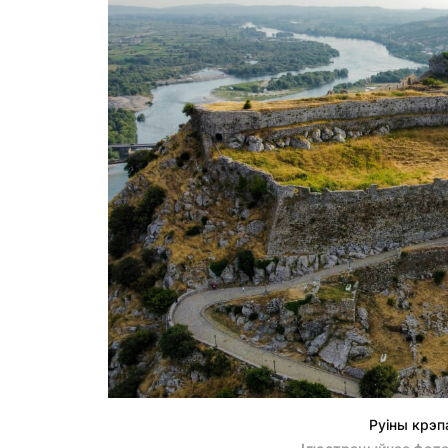
Руіны крэпа