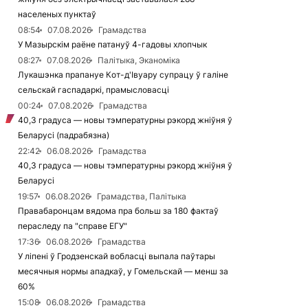
населеных пунктаў
08:54
07.08.2026
Грамадства
У Мазырскім раёне патануў 4-гадовы хлопчык
08:27
07.08.2026
Палітыка, Эканоміка
Лукашэнка прапануе Кот-д'Івуару супрацу ў галіне
сельскай гаспадаркі, прамысловасці
00:24
07.08.2026
Грамадства
40,3 градуса — новы тэмпературны рэкорд жніўня ў
Беларусі (падрабязна)
22:42
06.08.2026
Грамадства
40,3 градуса — новы тэмпературны рэкорд жніўня ў
Беларусі
19:57
06.08.2026
Грамадства, Палітыка
Правабаронцам вядома пра больш за 180 фактаў
пераследу па "справе ЕГУ"
17:36
06.08.2026
Грамадства
У ліпені ў Гродзенскай вобласці выпала паўтары
месячныя нормы ападкаў, у Гомельскай — менш за
60%
15:08
06.08.2026
Грамадства