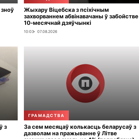
 зноў
Жыхару Віцебска з псіхічным
захворваннем абвінавачаны ў забойстве
10-месячнай дзяўчынкі
10:03
07.08.2026
ГРАМАДСТВА
ў з
За сем месяцаў колькасць беларусаў з
дазволам на пражыванне ў Літве