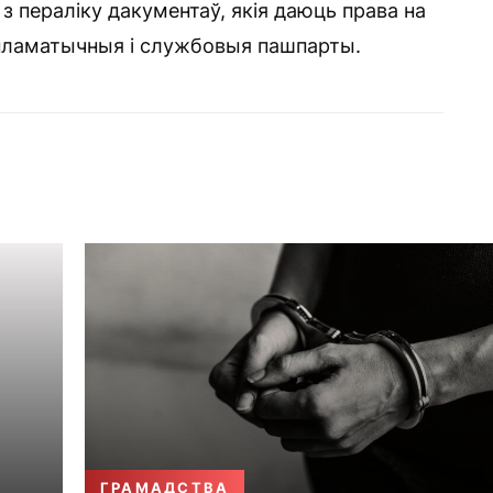
з пераліку дакументаў, якія даюць права на
пламатычныя і службовыя пашпарты.
ГРАМАДСТВА