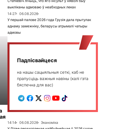
Статкевіч лічыць, что яго інсульт у няволі быў
выкліканы адмоваю ў неабходных леках
14:27
06.08.2026
У першай палове 2026 года Грузія дала прытулак
аднаму замежніку, беларусы атрымалі чатыры
адмовы
Падпісвайцеся
на нашы сацыяльныя сеткі, каб не
прапусціць важныя навіны (калі гэта
бяспечна для вас)
а
ая
14:14
06.08.2026
Эканоміка
У Літве перахопленая найбуйнейшая ў 2026 годзе