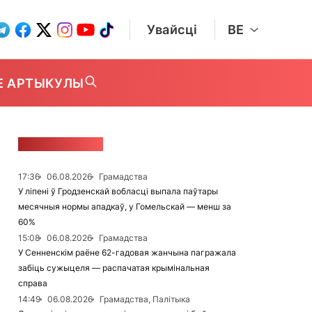
Увайсці
BE
Е АРТЫКУЛЫ
СТУЖКА НАВІН
17:36
06.08.2026
Грамадства
У ліпені ў Гродзенскай вобласці выпала паўтары
месячныя нормы ападкаў, у Гомельскай — менш за
60%
15:08
06.08.2026
Грамадства
У Сенненскім раёне 62-гадовая жанчына пагражала
забіць сужыцеля — распачатая крымінальная
справа
14:49
06.08.2026
Грамадства, Палітыка