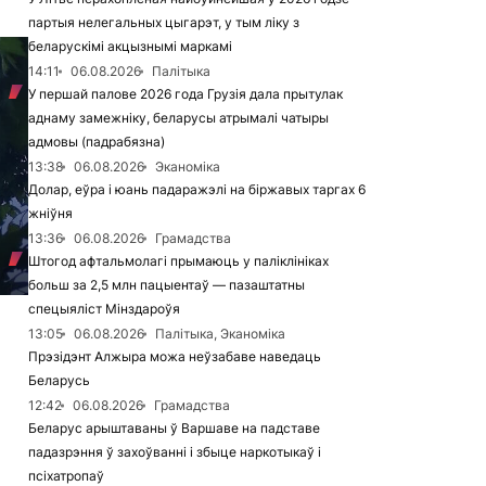
партыя нелегальных цыгарэт, у тым ліку з
беларускімі акцызнымі маркамі
14:11
06.08.2026
Палітыка
У першай палове 2026 года Грузія дала прытулак
аднаму замежніку, беларусы атрымалі чатыры
адмовы (падрабязна)
13:38
06.08.2026
Эканоміка
Долар, еўра і юань падаражэлі на біржавых таргах 6
жніўня
13:36
06.08.2026
Грамадства
Штогод афтальмолагі прымаюць у паліклініках
больш за 2,5 млн пацыентаў — пазаштатны
спецыяліст Мінздароўя
13:05
06.08.2026
Палітыка, Эканоміка
Прэзідэнт Алжыра можа неўзабаве наведаць
Беларусь
12:42
06.08.2026
Грамадства
Беларус арыштаваны ў Варшаве на падставе
падазрэння ў захоўванні і збыце наркотыкаў і
псіхатропаў