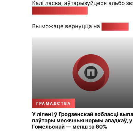
Калі ласка, аўтарызуйцеся альбо зв
pozirk@pozirk.online
Вы можаце вернуцца на
Галоўную
ГРАМАДСТВА
У ліпені ў Гродзенскай вобласці вып
паўтары месячныя нормы ападкаў, у
Гомельскай — менш за 60%