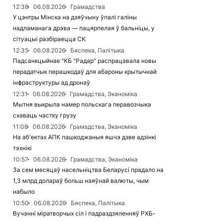
12:38
06.08.2026
Грамадства
У цэнтры Мінска на дзяўчыну ўпалі галіны
надламанага дрэва — пацярпелая ў бальніцы, у
сітуацыі разбіраецца СК
12:35
06.08.2026
Бяспека, Палітыка
Падсанкцыйнае "КБ "Радар" распрацавала новы
перадатчык перашкодаў для абароны крытычнай
інфраструктуры ад дронаў
12:31
06.08.2026
Грамадства, Эканоміка
Мытня выкрыла намер польскага перавозчыка
схаваць частку грузу
11:08
06.08.2026
Грамадства, Эканоміка
На аб'ектах АПК пашкоджаныя яшчэ дзве адзінкі
тэхнікі
10:57
06.08.2026
Грамадства, Эканоміка
За сем месяцаў насельніцтва Беларусі прадало на
1,3 млрд долараў больш наяўнай валюты, чым
набыло
10:50
06.08.2026
Бяспека, Палітыка
Вучэнні міратворчых сіл і падраздзяленняў РХБ-