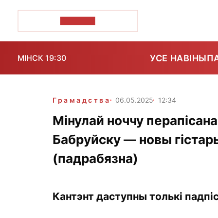
ПОЗІРК+
УСЕ НАВІНЫ
П
МІНСК 19:30
Грамадства
06.05.2025
12:34
Мінулай ноччу перапісана
Бабруйску — новы гістар
(падрабязна)
Кантэнт даступны толькі падпіс