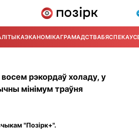
АЛІТЫКА
ЭКАНОМІКА
ГРАМАДСТВА
БЯСПЕКА
УС
 восем рэкордаў холаду, у
ычны мінімум траўня
чыкам "Позірк+".