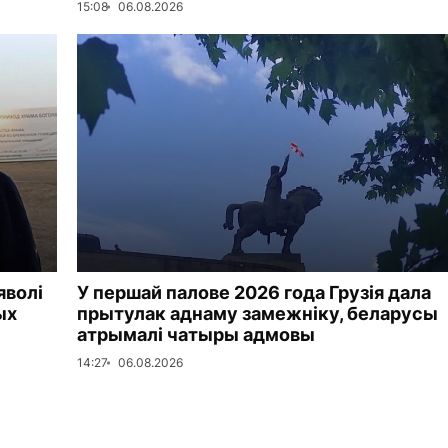
15:08
06.08.2026
яволі
У першай палове 2026 года Грузія дала
ых
прытулак аднаму замежніку, беларусы
атрымалі чатыры адмовы
14:27
06.08.2026