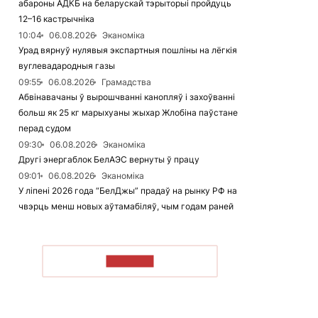
абароны АДКБ на беларускай тэрыторыі пройдуць
12–16 кастрычніка
10:04
06.08.2026
Эканоміка
Урад вярнуў нулявыя экспартныя пошліны на лёгкія
вуглевадародныя газы
09:55
06.08.2026
Грамадства
Абвінавачаны ў вырошчванні канопляў і захоўванні
больш як 25 кг марыхуаны жыхар Жлобіна паўстане
перад судом
09:30
06.08.2026
Эканоміка
Другі энергаблок БелАЭС вернуты ў працу
09:01
06.08.2026
Эканоміка
У ліпені 2026 года “БелДжы” прадаў на рынку РФ на
чвэрць менш новых аўтамабіляў, чым годам раней
ЧЫТАЦЬ