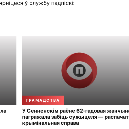
ярніцеся ў службу падпіскі:
ГРАМАДСТВА
ала
У Сенненскім раёне 62-гадовая жанчын
пагражала забіць сужыцеля — распачат
крымінальная справа