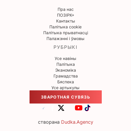
Пра нас
ПОЗІРК+
Кантакты
Палітыка cookie
Палітыка прыватнасці
Палажэнні і ўмовы
РУБРЫКІ
Усе навіны
Палітыка
Эканоміка
Грамадства
Бяспека
Усе артыкулы
ЗВАРОТНАЯ СУВЯЗЬ
створана
Dudka.Agency