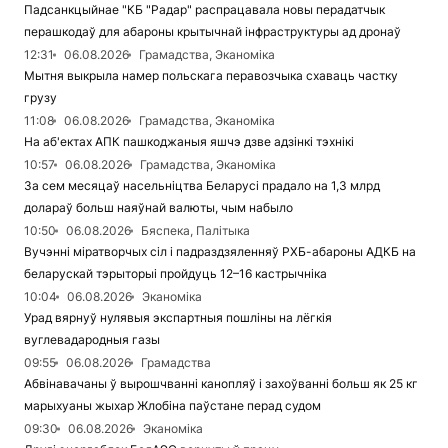
Падсанкцыйнае "КБ "Радар" распрацавала новы перадатчык
перашкодаў для абароны крытычнай інфраструктуры ад дронаў
12:31
06.08.2026
Грамадства, Эканоміка
Мытня выкрыла намер польскага перавозчыка схаваць частку
грузу
11:08
06.08.2026
Грамадства, Эканоміка
На аб'ектах АПК пашкоджаныя яшчэ дзве адзінкі тэхнікі
10:57
06.08.2026
Грамадства, Эканоміка
За сем месяцаў насельніцтва Беларусі прадало на 1,3 млрд
долараў больш наяўнай валюты, чым набыло
10:50
06.08.2026
Бяспека, Палітыка
Вучэнні міратворчых сіл і падраздзяленняў РХБ-абароны АДКБ на
беларускай тэрыторыі пройдуць 12–16 кастрычніка
10:04
06.08.2026
Эканоміка
Урад вярнуў нулявыя экспартныя пошліны на лёгкія
вуглевадародныя газы
09:55
06.08.2026
Грамадства
Абвінавачаны ў вырошчванні канопляў і захоўванні больш як 25 кг
марыхуаны жыхар Жлобіна паўстане перад судом
09:30
06.08.2026
Эканоміка