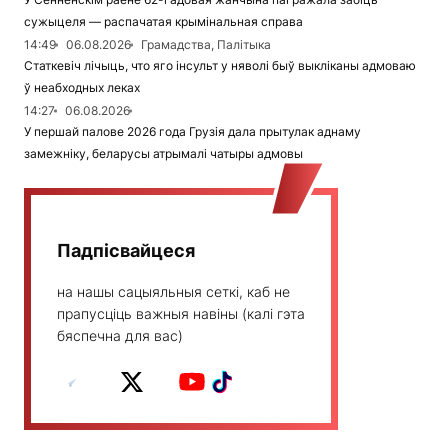
сужыцеля — распачатая крымінальная справа
14:49
06.08.2026
Грамадства, Палітыка
Статкевіч лічыць, что яго інсульт у няволі быў выкліканы адмоваю
ў неабходных леках
14:27
06.08.2026
У першай палове 2026 года Грузія дала прытулак аднаму
замежніку, беларусы атрымалі чатыры адмовы
Падпісвайцеся
на нашы сацыяльныя сеткі, каб не
прапусціць важныя навіны (калі гэта
бяспечна для вас)