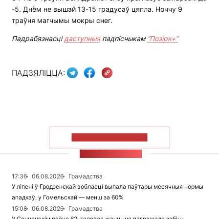
-5. Днём не вышэй 13-15 градусаў цяпла. Ноччу 9
траўня магчымы мокры снег.
Падрабязнасці
даступныя
падпісчыкам
“Позірк+”
ПАДЗЯЛІЦЦА:
ПАКАЗАЦЬ БОЛЬШ
СТУЖКА НАВІН
17:36
06.08.2026
Грамадства
У ліпені ў Гродзенскай вобласці выпала паўтары месячныя нормы
ападкаў, у Гомельскай — менш за 60%
15:08
06.08.2026
Грамадства
У Сенненскім раёне 62-гадовая жанчына пагражала забіць