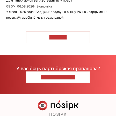
Другі энергаблок БелАЭС вернуты ў працу
09:01
06.08.2026
Эканоміка
У ліпені 2026 года “БелДжы” прадаў на рынку РФ на чвэрць менш
новых аўтамабіляў, чым годам раней
ЧЫТАЦЬ
У вас ёсць партнёрская прапанова?
НАПІШЫЦЕ НАМ
ПОЗІРК