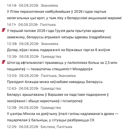
14:14
06.08.2026
Эканоміка
У Літве перахопленая найбуйнейшая ў 2026 годзе партыя
нелегальных цыгарэт, у тым ліку з беларускімі акцызнымі маркамі
14:11
06.08.2026
Палітыка
У першай палове 2026 года Грузія дала прытулак аднаму
замежніку, беларусы атрымалі чатыры адмовы (падрабязна)
13:38
06.08.2026
Эканоміка
Долар, еўра і юань падаражэлі на біржавых таргах 6 жніўня
13:36
06.08.2026
Грамадства
Штогод афтальмолагі прымаюць у паліклініках больш за 2,5 млн
пацыентаў — пазаштатны спецыяліст Мінздароўя
13:05
06.08.2026
Палітыка, Эканоміка
Прэзідэнт Алжыра можа неўзабаве наведаць Беларусь
12:42
06.08.2026
Грамадства
Беларус арыштаваны ў Варшаве на падставе падазрэння ў
захоўванні і збыце наркотыкаў і псіхатропаў
12:38
06.08.2026
Грамадства
У цэнтры Мінска на дзяўчыну ўпалі галіны надламанага дрэва —
пацярпелая ў бальніцы, у сітуацыі разбіраецца СК
12:35
06.08.2026
Бяспека, Палітыка