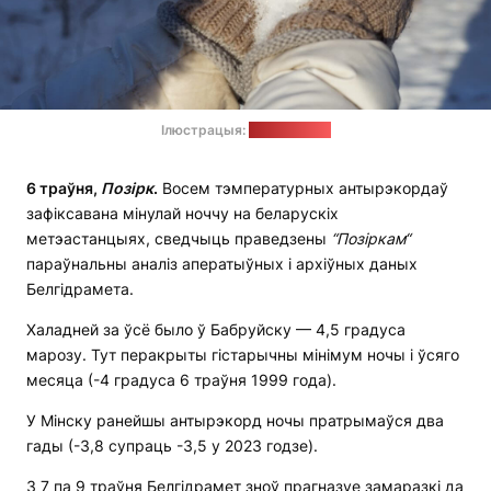
Ілюстрацыя:
pixabay.com
6 траўня,
Позірк
.
Восем тэмпературных антырэкордаў
зафіксавана мінулай ноччу на беларускіх
метэастанцыях, сведчыць праведзены
“Позіркам“
параўнальны аналіз аператыўных і архіўных даных
Белгідрамета.
Халадней за ўсё было ў Бабруйску — 4,5 градуса
марозу. Тут перакрыты гістарычны мінімум ночы і ўсяго
месяца (-4 градуса 6 траўня 1999 года).
У Мінску ранейшы антырэкорд ночы пратрымаўся два
гады (-3,8 супраць -3,5 у 2023 годзе).
З 7 па 9 траўня Белгідрамет зноў прагназуе замаразкі да