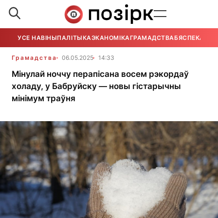
УСЕ НАВІНЫ
ПАЛІТЫКА
ЭКАНОМІКА
ГРАМАДСТВА
БЯСПЕКА
УСЕ
Грамадства
06.05.2025
14:33
Мінулай ноччу перапісана восем рэкордаў
холаду, у Бабруйску — новы гістарычны
мінімум траўня