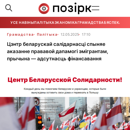
УСЕ НАВІНЫ
ПАЛІТЫКА
ЭКАНОМІКА
ГРАМАДСТВА
БЯСПЕКА
УСЕ
Грамадства
Палітыка
12.05.2025
17:10
Цэнтр беларускай салідарнасці спыняе
аказанне прававой дапамогі эмігрантам,
прычына — адсутнасць фінансавання