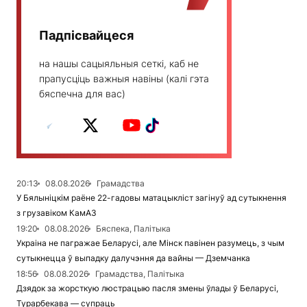
Падпісвайцеся
на нашы сацыяльныя сеткі, каб не
прапусціць важныя навіны (калі гэта
бяспечна для вас)
20:13
08.08.2026
Грамадства
У Бялыніцкім раёне 22-гадовы матацыкліст загінуў ад сутыкнення
з грузавіком КамАЗ
19:20
08.08.2026
Бяспека, Палітыка
Украіна не пагражае Беларусі, але Мінск павінен разумець, з чым
сутыкнецца ў выпадку далучэння да вайны — Дземчанка
18:56
08.08.2026
Грамадства, Палітыка
Дзядок за жорсткую люстрацыю пасля змены ўлады ў Беларусі,
Турарбекава — супраць