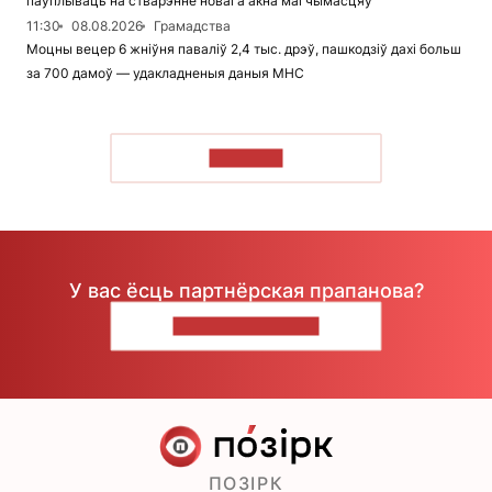
паўплываць на стварэнне новага акна магчымасцяў
11:30
08.08.2026
Грамадства
Моцны вецер 6 жніўня паваліў 2,4 тыс. дрэў, пашкодзіў дахі больш
за 700 дамоў — удакладненыя даныя МНС
ЧЫТАЦЬ
У вас ёсць партнёрская прапанова?
НАПІШЫЦЕ НАМ
ПОЗІРК