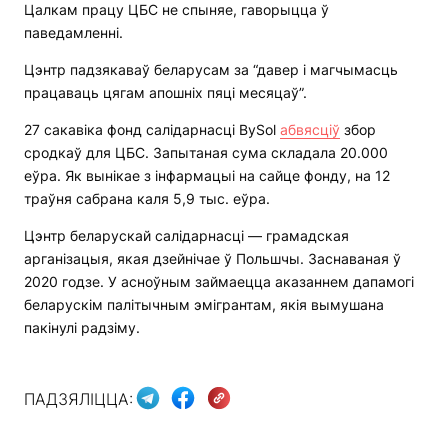
Цалкам працу ЦБС не спыняе, гаворыцца ў
паведамленні.
Цэнтр падзякаваў беларусам за “давер і магчымасць
працаваць цягам апошніх пяці месяцаў”.
27 сакавіка фонд салідарнасці BySol
абвясціў
збор
сродкаў для ЦБС. Запытаная сума складала 20.000
еўра. Як вынікае з інфармацыі на сайце фонду, на 12
траўня сабрана каля 5,9 тыс. еўра.
Цэнтр беларускай салідарнасці — грамадская
арганізацыя, якая дзейнічае ў Польшчы. Заснаваная ў
2020 годзе. У асноўным займаецца аказаннем дапамогі
беларускім палітычным эмігрантам, якія вымушана
пакінулі радзіму.
ПАДЗЯЛІЦЦА: