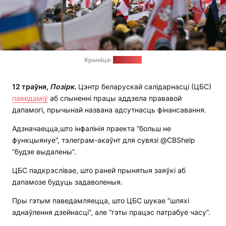
Крыніца:
сайт ЦБС
12
траўня
,
Позірк
.
Цэнтр беларускай салідарнасці (ЦБС)
паведаміў
аб спыненні працы аддзела прававой
дапамогі, прычынай названа адсутнасць фінансавання.
Адзначаецца,што інфалінія праекта “больш не
функцыянуе”, тэлеграм-акаўнт для сувязі @CBShelp
“будзе выдалены”.
ЦБС падкрэслівае, што раней прынятыя заяўкі аб
дапамозе будуць задаволеныя.
Пры гэтым паведамляецца, што ЦБС шукае “шляхі
аднаўлення дзейнасці”, але “гэты працэс патрабуе часу”.