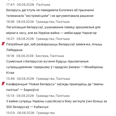
17:47
08.08.2026
Палітыка
Беларусь дагэтуль не паведаміла Euronews аб прызнанні
тэлеканала "экстрэмісцкім" і не аргументавала рашэнне
16:56
08.08.2026
Грамадства, Палітыка
Легалізацыя беларусаў, ушанаванне памяці зразумелыя для
мірнага часу, але ва Украіне вайна — амбасадар Чарнагор
16:27
08.08.2026
Грамадства, Палітыка
Патрэбныя ідэі, каб разварушыць беларусаў замежжа, лічыць
Лябедзька
16:18
08.08.2026
Бяспека, Палітыка
Сумесныя з Беларуссю вучэнні будуць прысвечаныя
супрацьдзеянню тэрарызму ў гарадскіх ўмовах — Мінабароны
Кітая
15:46
08.08.2026
Грамадства, Палітыка
Канферэнцыя "Новая Беларусь" заўжды прыводзіць да "змены
палітык" — Баркоўскі
15:13
08.08.2026
Грамадства, Палітыка
У вайне супраць Украіны з расійскага боку загінула ўжо больш за
500 беларусаў — Кабанчук
15:03
08.08.2026
Грамадства