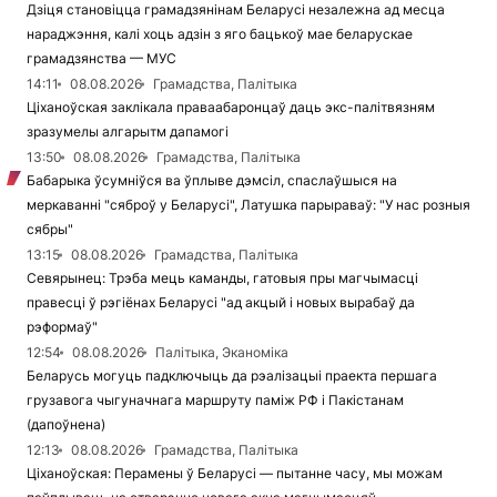
Дзіця становіцца грамадзянінам Беларусі незалежна ад месца
нараджэння, калі хоць адзін з яго бацькоў мае беларускае
грамадзянства — МУС
14:11
08.08.2026
Грамадства, Палітыка
Ціханоўская заклікала праваабаронцаў даць экс-палітвязням
зразумелы алгарытм дапамогі
13:50
08.08.2026
Грамадства, Палітыка
Бабарыка ўсумніўся ва ўплыве дэмсіл, спаслаўшыся на
меркаванні "сяброў у Беларусі", Латушка парыраваў: "У нас розныя
сябры"
13:15
08.08.2026
Грамадства, Палітыка
Севярынец: Трэба мець каманды, гатовыя пры магчымасці
правесці ў рэгіёнах Беларусі "ад акцый і новых вырабаў да
рэформаў"
12:54
08.08.2026
Палітыка, Эканоміка
Беларусь могуць падключыць да рэалізацыі праекта першага
грузавога чыгуначнага маршруту паміж РФ і Пакістанам
(дапоўнена)
12:13
08.08.2026
Грамадства, Палітыка
Ціханоўская: Перамены ў Беларусі — пытанне часу, мы можам