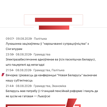
ПАКАЗАЦЬ БОЛЬШ
СТУЖКА НАВІН
09:07
09.08.2026
Палітыка
Лукашэнка зацікаўлены ў "нарошчванні супрацоўніцтва" з
Сінгапурам
23:56
08.08.2026
Грамадства
Электразабеспячэнне адноўленае ва ўсіх паселішчах Беларусі,
што пацярпелі ад непагадзі
21:54
08.08.2026
Грамадства, Палітыка
Вячорка: Цікавасць да канферэнцыі "Новая Беларусь" вызначае
нашу суб'ектнасць
21:44
08.08.2026
Грамадства, Эканоміка
Беларусь мае патрэбу ў гіганцкай пенсійнай рэформе і пакуль да
яе зусім не гатовая — Львоўскі