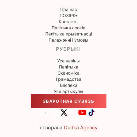
Пра нас
ПОЗІРК+
Кантакты
Палітыка cookie
Палітыка прыватнасці
Палажэнні і ўмовы
РУБРЫКІ
Усе навіны
Палітыка
Эканоміка
Грамадства
Бяспека
Усе артыкулы
ЗВАРОТНАЯ СУВЯЗЬ
створана
Dudka.Agency