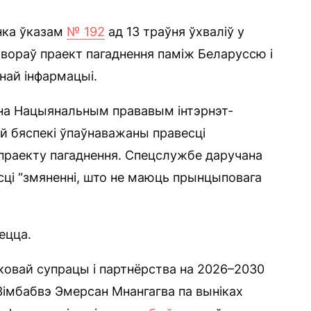
нка ўказам
№ 192
ад 13 траўня ўхваліў у
авораў праект пагаднення паміж Беларуссю і
най інфармацыі.
 на Нацыянальным прававым інтэрнэт-
ай бяспекі ўпаўнаважаны правесці
 праекту пагаднення. Спецслужбе даручана
сці “змяненні, што не маюць прынцыповага
ецца.
ковай супрацы і партнёрства на 2026–2030
Зімбабвэ Эмерсан Мнангагва па выніках