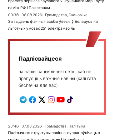
праекта першага грузавога чыгуначнага маршруту
паміж РФ і Пакістанам
09:36
08.08.2026
Грамадства, Эканоміка
За тыдзень фізічныя асобы ўвезлі ў Беларусь на
льготных умовах 251 электрамабіль
Падпісвайцеся
на нашы сацыяльныя сеткі, каб не
прапусціць важныя навіны (калі гэта
бяспечна для вас)
23:48
07.08.2026
Грамадства, Палітыка
Палітычныя структуры павінны супрацоўнічаць з
грамадскімі ініцыятывамі — Ціханоўская