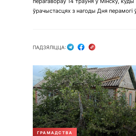
перагавораў 14 траўня ў Мінску, куды
ўрачыстасцях з нагоды Дня перамогі 
ПАДЗЯЛІЦЦА:
ГРАМАДСТВА