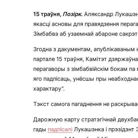
15 траўня,
Позірк
.
Аляксандр Лукашэ
якасці асновы для правядзення пераг
Зімбабвэ аб узаемнай абароне сакрэт
Згодна з дакументам, апублікаваным
партале 15 траўня, Камітэт дзяржаўн
перагаворы з зімбабвійскім бокам па
яго падпісаць, унёсшы пры неабходна
характару”.
Тэкст самога пагаднення не раскрыва
Дарожную карту стратэгічнай двухба
гады
падпісалі
Лукашэнка і прэзідэнт 