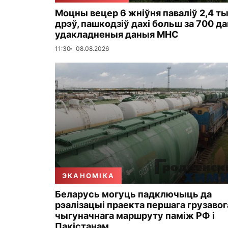
Моцны вецер 6 жніўня паваліў 2,4 ты
дрэў, пашкодзіў дахі больш за 700 д
удакладненыя даныя МНС
11:30
08.08.2026
ЭКАНОМІКА
Беларусь могуць падключыць да
рэалізацыі праекта першага грузавог
чыгуначнага маршруту паміж РФ і
Пакістанам