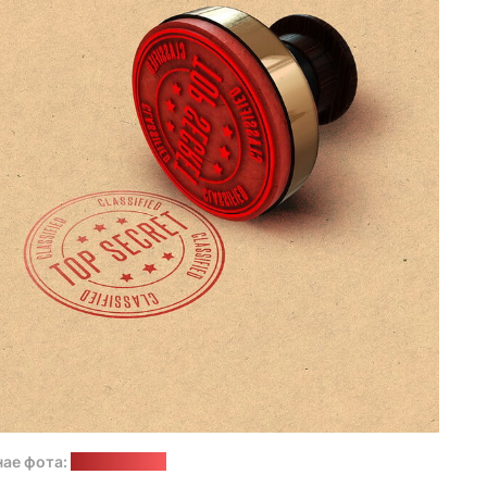
ае фота:
pixabay.com