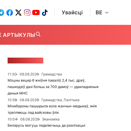
Увайсці
BE
Е АРТЫКУЛЫ
СТУЖКА НАВІН
11:30
08.08.2026
Грамадства
Моцны вецер 6 жніўня паваліў 2,4 тыс. дрэў,
пашкодзіў дахі больш за 700 дамоў — удакладненыя
даныя МНС
10:58
08.08.2026
Грамадства, Палітыка
Мінабароны пашырыла кола жанчын-медыкаў, якія
трапляюць пад вайсковы ўлік
10:04
08.08.2026
Эканоміка
Беларусь могуць падключыць да рэалізацыі