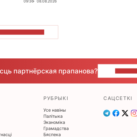
09:36
08.08.2026
ПАКАЗАЦЬ БОЛЬШ
ёсць партнёрская прапанова?
НАПІШЫ
РУБРЫКІ
САЦСЕТКІ
Усе навіны
Палітыка
Эканоміка
Грамадства
насці
Бяспека