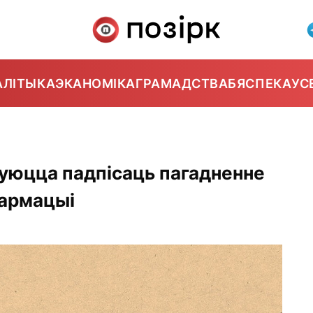
АЛІТЫКА
ЭКАНОМІКА
ГРАМАДСТВА
БЯСПЕКА
УС
туюцца падпісаць пагадненне
фармацыі