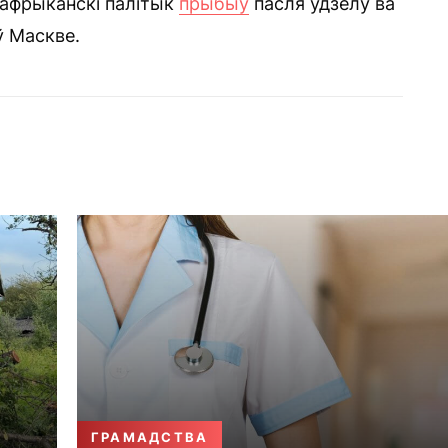
 афрыканскі палітык
прыбыў
пасля ўдзелу ва
ў Маскве.
ГРАМАДСТВА