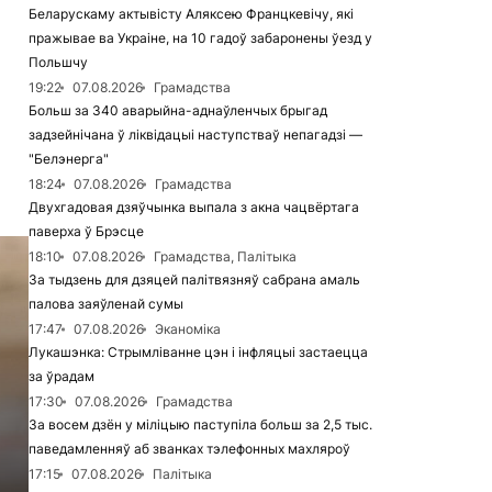
Беларускаму актывісту Аляксею Францкевічу, які
пражывае ва Украіне, на 10 гадоў забаронены ўезд у
Польшчу
19:22
07.08.2026
Грамадства
Больш за 340 аварыйна-аднаўленчых брыгад
задзейнічана ў ліквідацыі наступстваў непагадзі —
"Белэнерга"
18:24
07.08.2026
Грамадства
Двухгадовая дзяўчынка выпала з акна чацвёртага
паверха ў Брэсце
18:10
07.08.2026
Грамадства, Палітыка
За тыдзень для дзяцей палітвязняў сабрана амаль
палова заяўленай сумы
17:47
07.08.2026
Эканоміка
Лукашэнка: Стрымліванне цэн і інфляцыі застаецца
за ўрадам
17:30
07.08.2026
Грамадства
За восем дзён у міліцыю паступіла больш за 2,5 тыс.
паведамленняў аб званках тэлефонных махляроў
17:15
07.08.2026
Палітыка