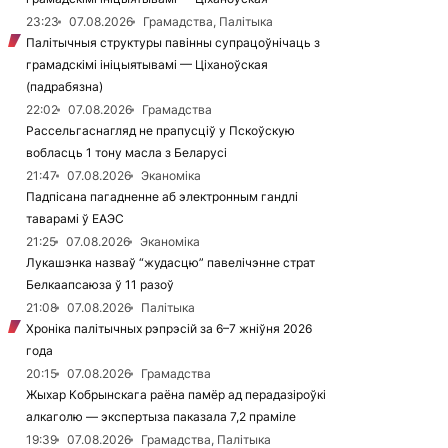
23:23
07.08.2026
Грамадства, Палітыка
Палітычныя структуры павінны супрацоўнічаць з
грамадскімі ініцыятывамі — Ціханоўская
(падрабязна)
22:02
07.08.2026
Грамадства
Рассельгаснагляд не прапусціў у Пскоўскую
вобласць 1 тону масла з Беларусі
21:47
07.08.2026
Эканоміка
Падпісана пагадненне аб электронным гандлі
таварамі ў ЕАЭС
21:25
07.08.2026
Эканоміка
Лукашэнка назваў “жудасцю” павелічэнне страт
Белкаапсаюза ў 11 разоў
21:08
07.08.2026
Палітыка
Хроніка палітычных рэпрэсій за 6–7 жніўня 2026
года
20:15
07.08.2026
Грамадства
Жыхар Кобрынскага раёна памёр ад перадазіроўкі
алкаголю — экспертыза паказала 7,2 праміле
19:39
07.08.2026
Грамадства, Палітыка