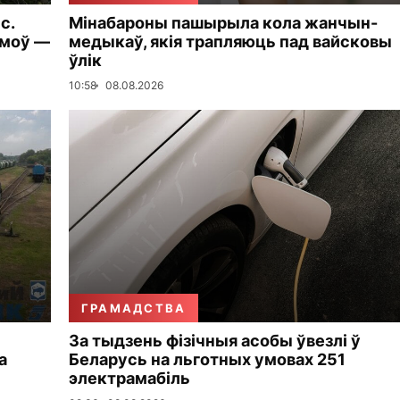
с.
Мінабароны пашырыла кола жанчын-
амоў —
медыкаў, якія трапляюць пад вайсковы
ўлік
10:58
08.08.2026
ГРАМАДСТВА
За тыдзень фізічныя асобы ўвезлі ў
а
Беларусь на льготных умовах 251
электрамабіль