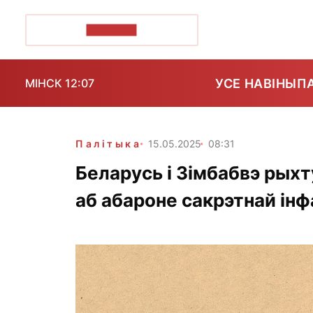
ПОЗІРК+
УСЕ НАВІНЫ
П
МІНСК 12:07
Палітыка
15.05.2025
08:31
Беларусь і Зімбабвэ рых
аб абароне сакрэтнай ін