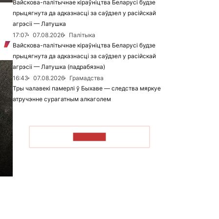
Вайскова-палітычнае кіраўніцтва Беларусі будзе
прыцягнута да адказнасці за саўдзел у расійскай
агрэсіі — Латушка
17:07
07.08.2026
Палітыка
Вайскова-палітычнае кіраўніцтва Беларусі будзе
прыцягнута да адказнасці за саўдзел у расійскай
агрэсіі — Латушка (падрабязна)
16:43
07.08.2026
Грамадства
Тры чалавекі памерлі ў Быхаве — следства мяркуе
атручэнне сурагатным алкаголем
ЧЫТАЦЬ