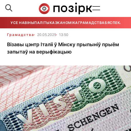
УСЕ НАВІНЫ
ПАЛІТЫКА
ЭКАНОМІКА
ГРАМАДСТВА
БЯСПЕКА
УСЕ
Грамадства
20.05.2025
13:50
Візавы цэнтр Італіі ў Мінску прыпыніў прыём
запытаў на верыфікацыю