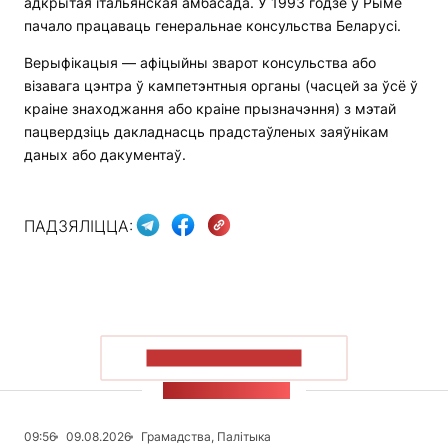
адкрытая італьянская амбасада. У 1993 годзе ў Рыме
пачало працаваць генеральнае консульства Беларусі.
Верыфікацыя — афіцыйны зварот консульства або
візавага цэнтра ў кампетэнтныя органы (часцей за ўсё ў
краіне знаходжання або краіне прызначэння) з мэтай
пацвердзіць дакладнасць прадстаўленых заяўнікам
даных або дакументаў.
ПАДЗЯЛІЦЦА:
ПАКАЗАЦЬ БОЛЬШ
СТУЖКА НАВІН
09:56
09.08.2026
Грамадства, Палітыка