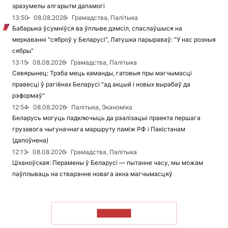
зразумелы алгарытм дапамогі
13:50
08.08.2026
Грамадства, Палітыка
Бабарыка ўсумніўся ва ўплыве дэмсіл, спаслаўшыся на
меркаванні "сяброў у Беларусі", Латушка парыраваў: "У нас розныя
сябры"
13:15
08.08.2026
Грамадства, Палітыка
Севярынец: Трэба мець каманды, гатовыя пры магчымасці
правесці ў рэгіёнах Беларусі "ад акцый і новых вырабаў да
рэформаў"
12:54
08.08.2026
Палітыка, Эканоміка
Беларусь могуць падключыць да рэалізацыі праекта першага
грузавога чыгуначнага маршруту паміж РФ і Пакістанам
(дапоўнена)
12:13
08.08.2026
Грамадства, Палітыка
Ціханоўская: Перамены ў Беларусі — пытанне часу, мы можам
паўплываць на стварэнне новага акна магчымасцяў
ЧЫТАЦЬ