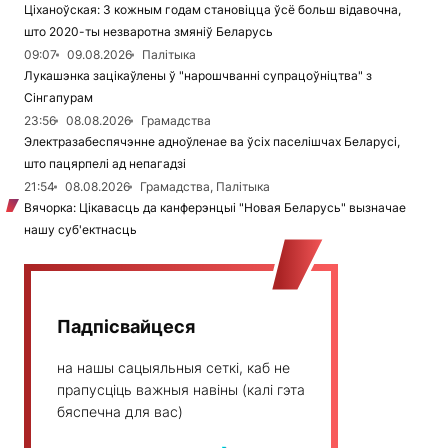
Ціханоўская: З кожным годам становіцца ўсё больш відавочна,
што 2020-ты незваротна змяніў Беларусь
09:07
09.08.2026
Палітыка
Лукашэнка зацікаўлены ў "нарошчванні супрацоўніцтва" з
Сінгапурам
23:56
08.08.2026
Грамадства
Электразабеспячэнне адноўленае ва ўсіх паселішчах Беларусі,
што пацярпелі ад непагадзі
21:54
08.08.2026
Грамадства, Палітыка
Вячорка: Цікавасць да канферэнцыі "Новая Беларусь" вызначае
нашу суб'ектнасць
Падпісвайцеся
на нашы сацыяльныя сеткі, каб не
прапусціць важныя навіны (калі гэта
бяспечна для вас)