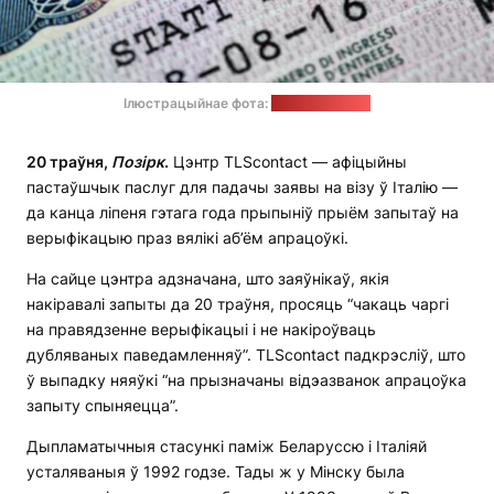
Ілюстрацыйнае фота:
siam-legal.com
20 траўня,
Позірк
.
Цэнтр TLScontact — афіцыйны
пастаўшчык паслуг для падачы заявы на візу ў Італію —
да канца ліпеня гэтага года прыпыніў прыём запытаў на
верыфікацыю праз вялікі аб’ём апрацоўкі.
На сайце цэнтра адзначана, што заяўнікаў, якія
накіравалі запыты да 20 траўня, просяць “чакаць чаргі
на правядзенне верыфікацыі і не накіроўваць
дубляваных паведамленняў”. TLScontact падкрэсліў, што
ў выпадку няяўкі “на прызначаны відэазванок апрацоўка
запыту спыняецца”.
Дыпламатычныя стасункі паміж Беларуссю і Італіяй
усталяваныя ў 1992 годзе. Тады ж у Мінску была