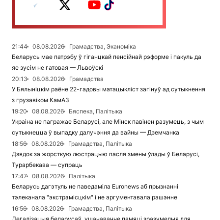
21:44
08.08.2026
Грамадства, Эканоміка
Беларусь мае патрэбу ў гіганцкай пенсійнай рэформе і пакуль да
яе зусім не гатовая — Львоўскі
20:13
08.08.2026
Грамадства
У Бялыніцкім раёне 22-гадовы матацыкліст загінуў ад сутыкнення
з грузавіком КамАЗ
19:20
08.08.2026
Бяспека, Палітыка
Украіна не пагражае Беларусі, але Мінск павінен разумець, з чым
сутыкнецца ў выпадку далучэння да вайны — Дземчанка
18:56
08.08.2026
Грамадства, Палітыка
Дзядок за жорсткую люстрацыю пасля змены ўлады ў Беларусі,
Турарбекава — супраць
17:47
08.08.2026
Палітыка
Беларусь дагэтуль не паведаміла Euronews аб прызнанні
тэлеканала "экстрэмісцкім" і не аргументавала рашэнне
16:56
08.08.2026
Грамадства, Палітыка
Легалізацыя беларусаў, ушанаванне памяці зразумелыя для