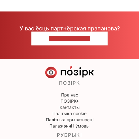
У вас ёсць партнёрская прапанова?
НАПІШЫЦЕ НАМ
ПОЗІРК
Пра нас
ПОЗІРК+
Кантакты
Палітыка cookie
Палітыка прыватнасці
Палажэнні і ўмовы
РУБРЫКІ