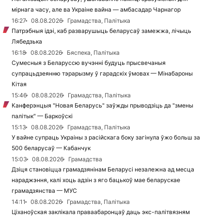
мірнага часу, але ва Украіне вайна — амбасадар Чарнагор
16:27
08.08.2026
Грамадства, Палітыка
Патрэбныя ідэі, каб разварушыць беларусаў замежжа, лічыць
Лябедзька
16:18
08.08.2026
Бяспека, Палітыка
Сумесныя з Беларуссю вучэнні будуць прысвечаныя
супрацьдзеянню тэрарызму ў гарадскіх ўмовах — Мінабароны
Кітая
15:46
08.08.2026
Грамадства, Палітыка
Канферэнцыя "Новая Беларусь" заўжды прыводзіць да "змены
палітык" — Баркоўскі
15:13
08.08.2026
Грамадства, Палітыка
У вайне супраць Украіны з расійскага боку загінула ўжо больш за
500 беларусаў — Кабанчук
15:03
08.08.2026
Грамадства
Дзіця становіцца грамадзянінам Беларусі незалежна ад месца
нараджэння, калі хоць адзін з яго бацькоў мае беларускае
грамадзянства — МУС
14:11
08.08.2026
Грамадства, Палітыка
Ціханоўская заклікала праваабаронцаў даць экс-палітвязням