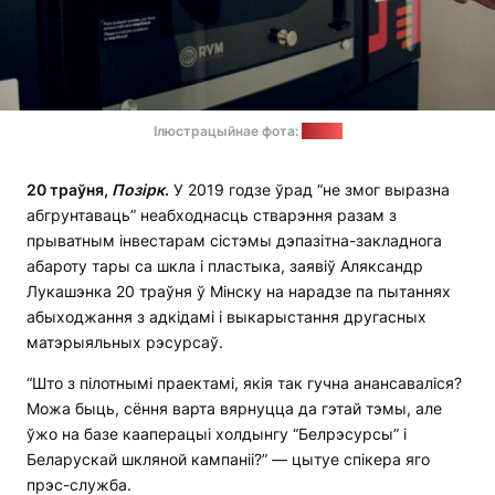
Ілюстрацыйнае фота:
un.org
20 траўня,
Позірк
.
У 2019 годзе ўрад “не змог выразна
абгрунтаваць” неабходнасць стварэння разам з
прыватным інвестарам сістэмы дэпазітна-закладнога
абароту тары са шкла і пластыка, заявіў Аляксандр
Лукашэнка 20 траўня ў Мінску на нарадзе па пытаннях
абыходжання з адкідамі і выкарыстання другасных
матэрыяльных рэсурсаў.
“Што з пілотнымі праектамі, якія так гучна анансаваліся?
Можа быць, сёння варта вярнуцца да гэтай тэмы, але
ўжо на базе кааперацыі холдынгу “Белрэсурсы” і
Беларускай шкляной кампаніі?” — цытуе спікера яго
прэс-служба.