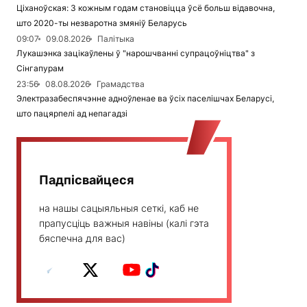
Ціханоўская: З кожным годам становіцца ўсё больш відавочна,
што 2020-ты незваротна змяніў Беларусь
09:07
09.08.2026
Палітыка
Лукашэнка зацікаўлены ў "нарошчванні супрацоўніцтва" з
Сінгапурам
23:56
08.08.2026
Грамадства
Электразабеспячэнне адноўленае ва ўсіх паселішчах Беларусі,
што пацярпелі ад непагадзі
Падпісвайцеся
на нашы сацыяльныя сеткі, каб не
прапусціць важныя навіны (калі гэта
бяспечна для вас)