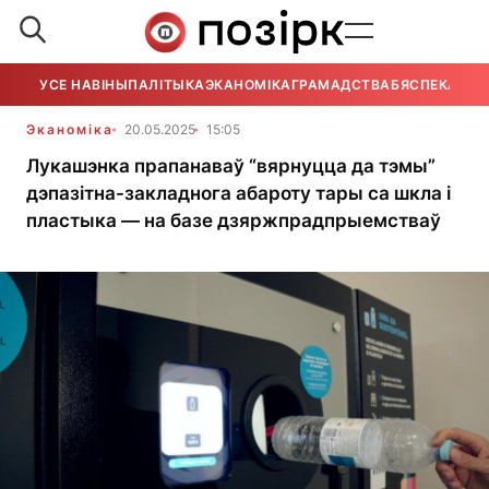
УСЕ НАВІНЫ
ПАЛІТЫКА
ЭКАНОМІКА
ГРАМАДСТВА
БЯСПЕКА
УСЕ
Эканоміка
20.05.2025
15:05
Лукашэнка прапанаваў “вярнуцца да тэмы”
дэпазітна-закладнога абароту тары са шкла і
пластыка — на базе дзяржпрадпрыемстваў