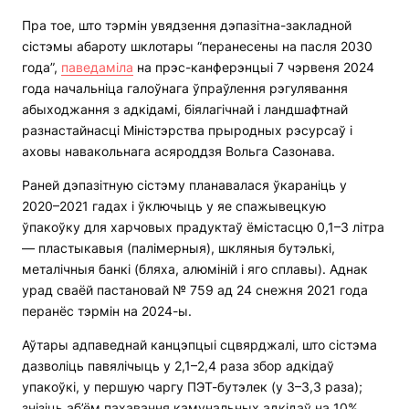
Пра тое, што тэрмін увядзення дэпазітна-закладной
сістэмы абароту шклотары “перанесены на пасля 2030
года”,
паведаміла
на прэс-канферэнцыі 7 чэрвеня 2024
года начальніца галоўнага ўпраўлення рэгулявання
абыходжання з адкідамі, біялагічнай і ландшафтнай
разнастайнасці Міністэрства прыродных рэсурсаў і
аховы навакольнага асяроддзя Вольга Сазонава.
Раней дэпазітную сістэму планавалася ўкараніць у
2020–2021 гадах і ўключыць у яе спажывецкую
ўпакоўку для харчовых прадуктаў ёмістасцю 0,1–3 літра
— пластыкавыя (палімерныя), шкляныя бутэлькі,
металічныя банкі (бляха, алюміній і яго сплавы). Аднак
урад сваёй пастановай № 759 ад 24 снежня 2021 года
перанёс тэрмін на 2024-ы.
Аўтары адпаведнай канцэпцыі сцвярджалі, што сістэма
дазволіць павялічыць у 2,1–2,4 раза збор адкідаў
упакоўкі, у першую чаргу ПЭТ-бутэлек (у 3–3,3 раза);
знізіць аб’ём пахавання камунальных адкідаў на 10%