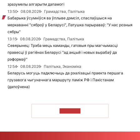
зразумелы алгарытм дапамогі
13:50
08.08.2026
Грамадства, Палітыка
Бабарыка ўсумніўся ва ўплыве дэмсіл, спаслаўшыся на
меркаванні "сяброў у Беларусі", Латушка парыраваў: "У нас розныя
сябры"
13:15
08.08.2026
Грамадства, Палітыка
Севярынец: Трэба мець каманды, гатовыя пры магчымасці
правесці ў рэгіёнах Беларусі "ад акцый і новых вырабаў да
рэформаў"
12:54
08.08.2026
Палітыка, Эканоміка
Беларусь могуць падключыць да рэалізацыі праекта першага
грузавога чыгуначнага маршруту паміж РФ і Пакістанам
(дапоўнена)
ЧЫТАЦЬ