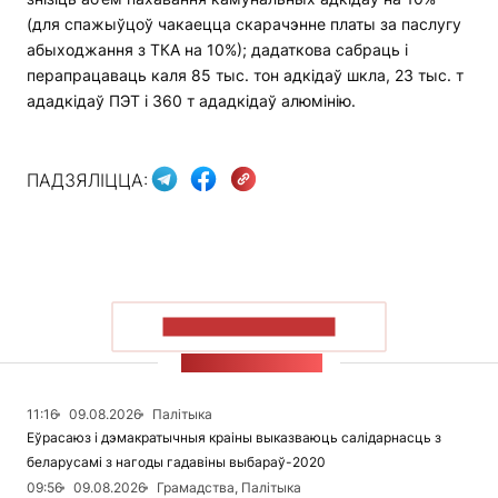
(для спажыўцоў чакаецца скарачэнне платы за паслугу
абыходжання з ТКА на 10%); дадаткова сабраць і
перапрацаваць каля 85 тыс. тон адкідаў шкла, 23 тыс. т
ададкідаў ПЭТ і 360 т ададкідаў алюмінію.
ПАДЗЯЛІЦЦА:
ПАКАЗАЦЬ БОЛЬШ
СТУЖКА НАВІН
11:16
09.08.2026
Палітыка
Еўрасаюз і дэмакратычныя краіны выказваюць салідарнасць з
беларусамі з нагоды гадавіны выбараў-2020
09:56
09.08.2026
Грамадства, Палітыка