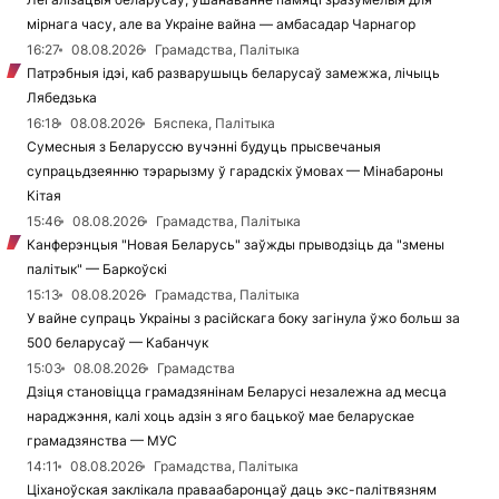
мірнага часу, але ва Украіне вайна — амбасадар Чарнагор
16:27
08.08.2026
Грамадства, Палітыка
Патрэбныя ідэі, каб разварушыць беларусаў замежжа, лічыць
Лябедзька
16:18
08.08.2026
Бяспека, Палітыка
Сумесныя з Беларуссю вучэнні будуць прысвечаныя
супрацьдзеянню тэрарызму ў гарадскіх ўмовах — Мінабароны
Кітая
15:46
08.08.2026
Грамадства, Палітыка
Канферэнцыя "Новая Беларусь" заўжды прыводзіць да "змены
палітык" — Баркоўскі
15:13
08.08.2026
Грамадства, Палітыка
У вайне супраць Украіны з расійскага боку загінула ўжо больш за
500 беларусаў — Кабанчук
15:03
08.08.2026
Грамадства
Дзіця становіцца грамадзянінам Беларусі незалежна ад месца
нараджэння, калі хоць адзін з яго бацькоў мае беларускае
грамадзянства — МУС
14:11
08.08.2026
Грамадства, Палітыка
Ціханоўская заклікала праваабаронцаў даць экс-палітвязням