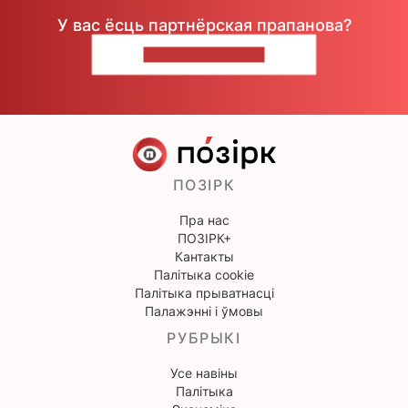
У вас ёсць партнёрская прапанова?
НАПІШЫЦЕ НАМ
ПОЗІРК
Пра нас
ПОЗІРК+
Кантакты
Палітыка cookie
Палітыка прыватнасці
Палажэнні і ўмовы
РУБРЫКІ
Усе навіны
Палітыка