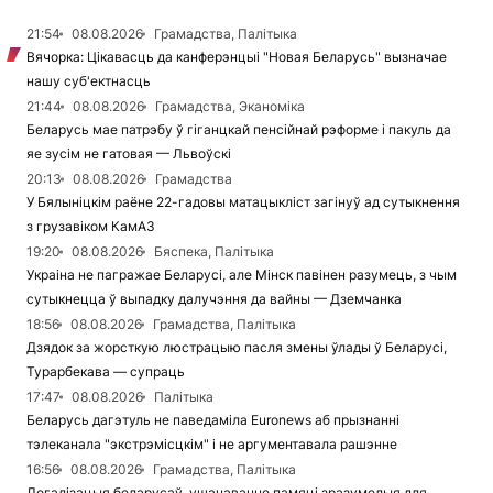
21:54
08.08.2026
Грамадства, Палітыка
Вячорка: Цікавасць да канферэнцыі "Новая Беларусь" вызначае
нашу суб'ектнасць
21:44
08.08.2026
Грамадства, Эканоміка
Беларусь мае патрэбу ў гіганцкай пенсійнай рэформе і пакуль да
яе зусім не гатовая — Львоўскі
20:13
08.08.2026
Грамадства
У Бялыніцкім раёне 22-гадовы матацыкліст загінуў ад сутыкнення
з грузавіком КамАЗ
19:20
08.08.2026
Бяспека, Палітыка
Украіна не пагражае Беларусі, але Мінск павінен разумець, з чым
сутыкнецца ў выпадку далучэння да вайны — Дземчанка
18:56
08.08.2026
Грамадства, Палітыка
Дзядок за жорсткую люстрацыю пасля змены ўлады ў Беларусі,
Турарбекава — супраць
17:47
08.08.2026
Палітыка
Беларусь дагэтуль не паведаміла Euronews аб прызнанні
тэлеканала "экстрэмісцкім" і не аргументавала рашэнне
16:56
08.08.2026
Грамадства, Палітыка
Легалізацыя беларусаў, ушанаванне памяці зразумелыя для