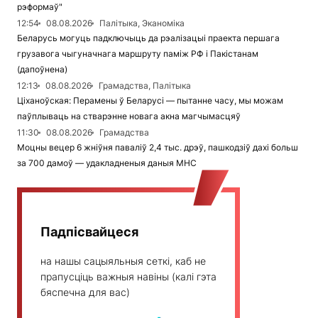
рэформаў"
12:54
08.08.2026
Палітыка, Эканоміка
Беларусь могуць падключыць да рэалізацыі праекта першага
грузавога чыгуначнага маршруту паміж РФ і Пакістанам
(дапоўнена)
12:13
08.08.2026
Грамадства, Палітыка
Ціханоўская: Перамены ў Беларусі — пытанне часу, мы можам
паўплываць на стварэнне новага акна магчымасцяў
11:30
08.08.2026
Грамадства
Моцны вецер 6 жніўня паваліў 2,4 тыс. дрэў, пашкодзіў дахі больш
за 700 дамоў — удакладненыя даныя МНС
Падпісвайцеся
на нашы сацыяльныя сеткі, каб не
прапусціць важныя навіны (калі гэта
бяспечна для вас)