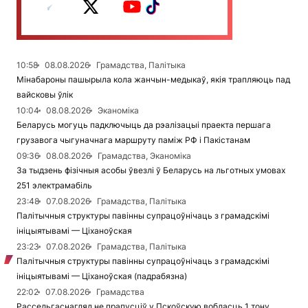
10:58
08.08.2026
Грамадства, Палітыка
Мінабароны пашырыла кола жанчын-медыкаў, якія трапляюць пад
вайсковы ўлік
10:04
08.08.2026
Эканоміка
Беларусь могуць падключыць да рэалізацыі праекта першага
грузавога чыгуначнага маршруту паміж РФ і Пакістанам
09:36
08.08.2026
Грамадства, Эканоміка
За тыдзень фізічныя асобы ўвезлі ў Беларусь на льготных умовах
251 электрамабіль
23:48
07.08.2026
Грамадства, Палітыка
Палітычныя структуры павінны супрацоўнічаць з грамадскімі
ініцыятывамі — Ціханоўская
23:23
07.08.2026
Грамадства, Палітыка
Палітычныя структуры павінны супрацоўнічаць з грамадскімі
ініцыятывамі — Ціханоўская (падрабязна)
22:02
07.08.2026
Грамадства
Рассельгаснагляд не прапусціў у Пскоўскую вобласць 1 тону