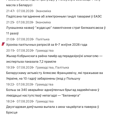
масла з Беларусі
21:47
07.08.2026
Эканоміка
Падпісана пагадненне аб электронным гандлі таварамі ў ЕАЭС
21:25
07.08.2026
Эканоміка
Лукашэнка назваў “жудасцю” павелічэнне страт Белкаапсаюза ў
11 разоў
21:08
07.08.2026
Палітыка
Хроніка палітычных рэпрэсій за 6–7 жніўня 2026 года
20:15
07.08.2026
Грамадства
Жыхар Кобрынскага раёна памёр ад перадазіроўкі алкаголю —
экспертыза паказала 7,2 праміле
19:39
07.08.2026
Грамадства, Палітыка
Беларускаму актывісту Аляксею Францкевічу, які пражывае ва
Украіне, на 10 гадоў забаронены ўезд у Польшчу
19:22
07.08.2026
Грамадства
Больш за 340 аварыйна-аднаўленчых брыгад задзейнічана ў
ліквідацыі наступстваў непагадзі — "Белэнерга"
18:24
07.08.2026
Грамадства
Двухгадовая дзяўчынка выпала з акна чацвёртага паверха ў
Брэсце