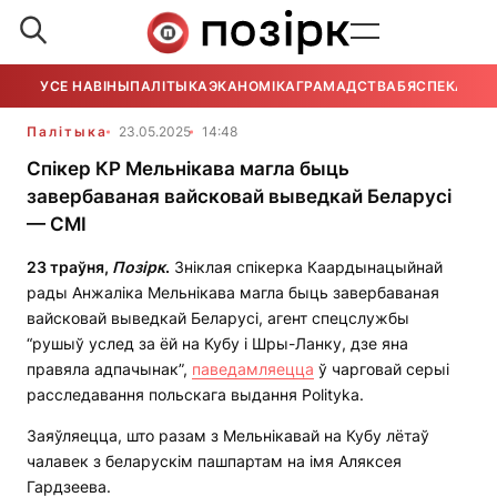
УСЕ НАВІНЫ
ПАЛІТЫКА
ЭКАНОМІКА
ГРАМАДСТВА
БЯСПЕКА
УСЕ
Палітыка
23.05.2025
14:48
Спікер КР Мельнікава магла быць
завербаваная вайсковай выведкай Беларусі
— СМІ
23 траўня,
Позірк
.
Зніклая спікерка Каардынацыйнай
рады Анжаліка Мельнікава магла быць завербаваная
вайсковай выведкай Беларусі, агент спецслужбы
“рушыў услед за ёй на Кубу і Шры-Ланку, дзе яна
правяла адпачынак”,
паведамляецца
ў чарговай серыі
расследавання польскага выдання Polityka.
Заяўляецца, што разам з Мельнікавай на Кубу лётаў
чалавек з беларускім пашпартам на імя Аляксея
Гардзеева.