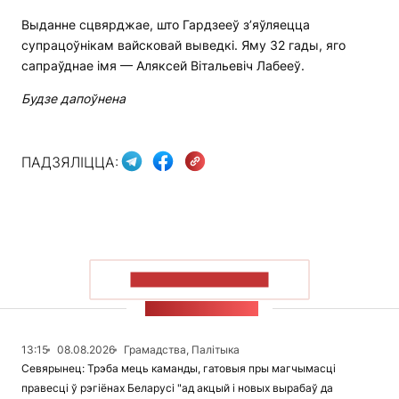
Выданне сцвярджае, што Гардзееў з’яўляецца
супрацоўнікам вайсковай выведкі. Яму 32 гады, яго
сапраўднае імя — Аляксей Вітальевіч Лабееў.
Будзе дапоўнена
ПАДЗЯЛІЦЦА:
ПАКАЗАЦЬ БОЛЬШ
СТУЖКА НАВІН
13:15
08.08.2026
Грамадства, Палітыка
Севярынец: Трэба мець каманды, гатовыя пры магчымасці
правесці ў рэгіёнах Беларусі "ад акцый і новых вырабаў да