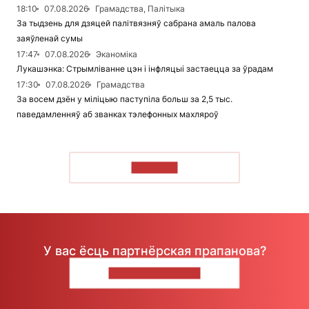
18:10
07.08.2026
Грамадства, Палітыка
За тыдзень для дзяцей палітвязняў сабрана амаль палова
заяўленай сумы
17:47
07.08.2026
Эканоміка
Лукашэнка: Стрымліванне цэн і інфляцыі застаецца за ўрадам
17:30
07.08.2026
Грамадства
За восем дзён у міліцыю паступіла больш за 2,5 тыс.
паведамленняў аб званках тэлефонных махляроў
ЧЫТАЦЬ
У вас ёсць партнёрская прапанова?
НАПІШЫЦЕ НАМ