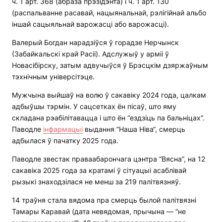
ч. 1 арт. 368 (абраза прэзідэнта) і ч. 1 арт. 130
(распальванне расавай, нацыянальнай, рэлігійнай альбо
іншай сацыяльнай варожасці або варожасці).
Валерый Богдан нарадзіўся ў горадзе Нерчынск
(Забайкальскі край Расіі). Адслужыў у арміі ў
Новасібірску, затым адвучыўся ў Брэсцкім дзяржаўным
тэхнічным універсітэце.
Мужчына выйшаў на волю ў сакавіку 2024 года, цалкам
адбыўшы тэрмін. У сацсетках ён пісаў, што яму
складана рэабілітавацца і што ён “ездзіць па бальніцах“.
Паводле
інфармацыі
выдання “Наша Ніва“, смерць
адбылася ў пачатку 2025 года.
Паводле звестак праваабарончага цэнтра “Вясна”, на 12
сакавіка 2025 года за кратамі ў сітуацыі асаблівай
рызыкі знаходзілася не менш за 219 палітвязняў.
14 траўня стала вядома пра смерць былой палітвязні
Тамары Каравай (дата невядомая, прычына — “не