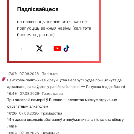
Падпісвайцеся
на нашы сацыяльныя сеткі, каб не
прапусціць важныя навіны (калі гэта
бяспечна для вас)
17:07
07.08.2026
Палітыка
Вайскова-палітычнае кіраўніцтва Беларусі будзе прыцягнута да
адказнасці за саўдзел у расійскай агрэсіі — Латушка (падрабязна)
16:43
07.08.2026
Грамадства
Тры чалавекі памерлі ў Быхаве — следства мяркуе атручэнне
сурагатным алкаголем
16:26
07.08.2026
Грамадства
14-гадовы школьнік абстраляў з пнеўматычнага пісталета кіёск у
Лідзе
16:02
07.08.2026
Эканоміка