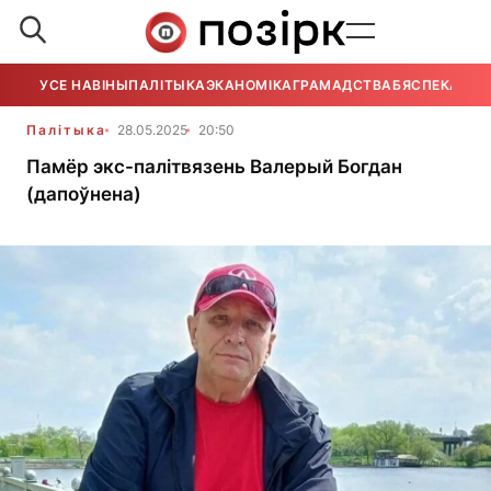
УСЕ НАВІНЫ
ПАЛІТЫКА
ЭКАНОМІКА
ГРАМАДСТВА
БЯСПЕКА
УСЕ
Палітыка
28.05.2025
20:50
Памёр экс-палітвязень Валерый Богдан
(дапоўнена)