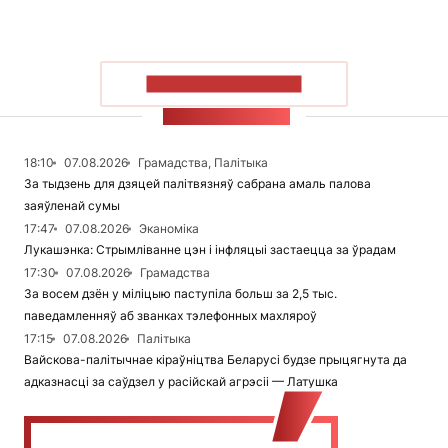
ПАКАЗАЦЬ БОЛЬШ
СТУЖКА НАВІН
18:10
07.08.2026
Грамадства, Палітыка
За тыдзень для дзяцей палітвязняў сабрана амаль палова
заяўленай сумы
17:47
07.08.2026
Эканоміка
Лукашэнка: Стрымліванне цэн і інфляцыі застаецца за ўрадам
17:30
07.08.2026
Грамадства
За восем дзён у міліцыю паступіла больш за 2,5 тыс.
паведамленняў аб званках тэлефонных махляроў
17:15
07.08.2026
Палітыка
Вайскова-палітычнае кіраўніцтва Беларусі будзе прыцягнута да
адказнасці за саўдзел у расійскай агрэсіі — Латушка