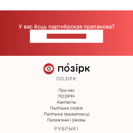
У вас ёсць партнёрская прапанова?
НАПІШЫЦЕ НАМ
ПОЗІРК
Пра нас
ПОЗІРК+
Кантакты
Палітыка cookie
Палітыка прыватнасці
Палажэнні і ўмовы
РУБРЫКІ