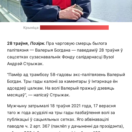
Крыніца:
акаўнт Валерыя Богдана ў "Фэйсбуку"
28 траўня,
Позірк
.
Пра чарговую смерць былога
палітвязня — Валерыя Богдана — паведаміў 28 траўня ў
сацсетках сузаснавальнік Фонду салідарнасці Bysol
Андрэй Стрыжак.
“Памёр ад трамбозу 58-гадовы экс-палітвязень Валерый
Богдан. Тры гады калоніі за каментары ў Інтэрнэце ён
адседзеў цалкам. На волі Валерый пражыў дзевяць
месяцаў”, — напісаў Стрыжак.
Мужчыну затрымалі 18 траўня 2021 года, 17 верасня
таго ж года асудзілі на тры гады пазбаўлення волі за
публікацыі ў сацыяльных сетках. Яго абвінавацілі
паводле ч. 2 арт. 367 (паклёп у дачыненні да прэзідэнта),