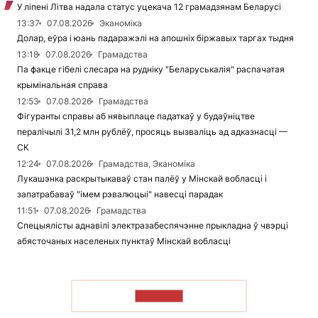
У ліпені Літва надала статус уцекача 12 грамадзянам Беларусі
13:37
07.08.2026
Эканоміка
Долар, еўра і юань падаражэлі на апошніх біржавых таргах тыдня
13:18
07.08.2026
Грамадства
Па факце гібелі слесара на рудніку "Беларуськалія" распачатая
крымінальная справа
12:53
07.08.2026
Грамадства
Фігуранты справы аб нявыплаце падаткаў у будаўніцтве
пералічылі 31,2 млн рублёў, просяць вызваліць ад адказнасці —
СК
12:24
07.08.2026
Грамадства, Эканоміка
Лукашэнка раскрытыкаваў стан палёў у Мінскай вобласці і
запатрабаваў "імем рэвалюцыі" навесці парадак
11:51
07.08.2026
Грамадства
Спецыялісты аднавілі электразабеспячэнне прыкладна ў чвэрці
абясточаных населеных пунктаў Мінскай вобласці
ЧЫТАЦЬ