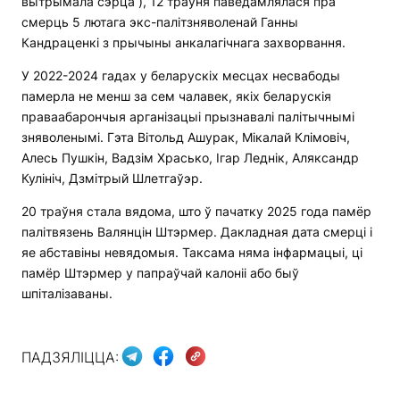
вытрымала сэрца“), 12 траўня паведамлялася пра
смерць 5 лютага экс-палітзняволенай Ганны
Кандраценкі з прычыны анкалагічнага захворвання.
У 2022-2024 гадах у беларускіх месцах несвабоды
памерла не менш за сем чалавек, якіх беларускія
праваабарончыя арганізацыі прызнавалі палітычнымі
зняволенымі. Гэта Вітольд Ашурак, Мікалай Клімовіч,
Алесь Пушкін, Вадзім Храсько, Ігар Леднік, Аляксандр
Кулініч, Дзмітрый Шлетгаўэр.
20 траўня стала вядома, што ў пачатку 2025 года памёр
палітвязень Валянцін Штэрмер. Дакладная дата смерці і
яе абставіны невядомыя. Таксама няма інфармацыі, ці
памёр Штэрмер у папраўчай калоніі або быў
шпіталізаваны.
ПАДЗЯЛІЦЦА: