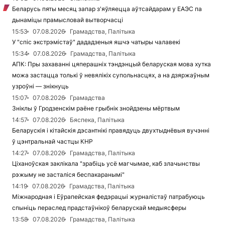
Беларусь пяты месяц запар з'яўляецца аўтсайдарам у ЕАЭС па
дынаміцы прамысловай вытворчасці
15:53
07.08.2026
Грамадства, Палітыка
У "спіс экстрэмістаў" дададзеныя яшчэ чатыры чалавекі
15:34
07.08.2026
Грамадства, Палітыка
АПК: Пры захаванні цяперашніх тэндэнцый беларуская мова хутка
можа застацца толькі ў невялікіх супольнасцях, а на дзяржаўным
узроўні — знікнуць
15:07
07.08.2026
Грамадства
Зніклы ў Гродзенскім раёне грыбнік знойдзены мёртвым
14:57
07.08.2026
Бяспека, Палітыка
Беларускія і кітайскія дэсантнікі правядуць двухтыднёвыя вучэнні
ў цэнтральнай частцы КНР
14:27
07.08.2026
Грамадства, Палітыка
Ціханоўская заклікала "зрабіць усё магчымае, каб злачынствы
рэжыму не засталіся беспакаранымі"
14:19
07.08.2026
Грамадства, Палітыка
Міжнародная і Еўрапейская федэрацыі журналістаў патрабуюць
спыніць пераслед прадстаўнікоў беларускай медыясферы
13:58
07.08.2026
Грамадства, Палітыка