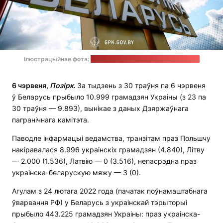
Ілюстрацыйнае фота:
прэс-служба Дзяржпагранкамітэта
6 чэрвеня,
Позірк
.
За тыдзень з 30 траўня па 6 чэрвеня
ў Беларусь прыбыло 10.999 грамадзян Украіны (з 23 па
30 траўня — 9.893), вынікае з даных Дзяржаўнага
пагранічнага камітэта.
Паводле інфармацыі ведамства, транзітам праз Польшчу
накіравалася 8.996 украінскіх грамадзян (4.840), Літву
— 2.000 (1.536), Латвію — 0 (3.516), непасрэдна праз
украінска-беларускую мяжу — 3 (0).
Агулам з 24 лютага 2022 года (пачатак поўнамаштабнага
ўварвання РФ) у Беларусь з украінскай тэрыторыі
прыбыло 443.225 грамадзян Украіны: праз украінска-