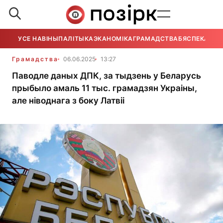
УСЕ НАВІНЫ
ПАЛІТЫКА
ЭКАНОМІКА
ГРАМАДСТВА
БЯСПЕКА
УСЕ
Грамадства
06.06.2025
13:27
Паводле даных ДПК, за тыдзень у Беларусь
прыбыло амаль 11 тыс. грамадзян Украіны,
але ніводнага з боку Латвіі