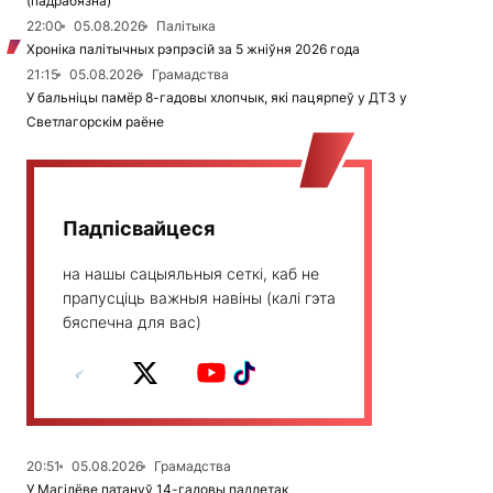
(падрабязна)
22:00
05.08.2026
Палітыка
Хроніка палітычных рэпрэсій за 5 жніўня 2026 года
21:15
05.08.2026
Грамадства
У бальніцы памёр 8-гадовы хлопчык, які пацярпеў у ДТЗ у
Светлагорскім раёне
Падпісвайцеся
на нашы сацыяльныя сеткі, каб не
прапусціць важныя навіны (калі гэта
бяспечна для вас)
20:51
05.08.2026
Грамадства
У Магілёве патануў 14-гадовы падлетак