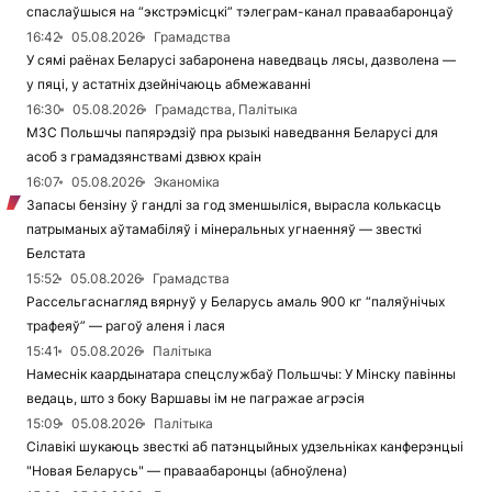
спаслаўшыся на “экстрэмісцкі” тэлеграм-канал праваабаронцаў
16:42
05.08.2026
Грамадства
У сямі раёнах Беларусі забаронена наведваць лясы, дазволена —
у пяці, у астатніх дзейнічаюць абмежаванні
16:30
05.08.2026
Грамадства, Палітыка
МЗС Польшчы папярэдзіў пра рызыкі наведвання Беларусі для
асоб з грамадзянствамі дзвюх краін
16:07
05.08.2026
Эканоміка
Запасы бензіну ў гандлі за год зменшыліся, вырасла колькасць
патрыманых аўтамабіляў і мінеральных угнаенняў — звесткі
Белстата
15:52
05.08.2026
Грамадства
Рассельгаснагляд вярнуў у Беларусь амаль 900 кг “паляўнічых
трафеяў” — рагоў аленя і лася
15:41
05.08.2026
Палітыка
Намеснік каардынатара спецслужбаў Польшчы: У Мінску павінны
ведаць, што з боку Варшавы ім не пагражае агрэсія
15:09
05.08.2026
Палітыка
Сілавікі шукаюць звесткі аб патэнцыйных удзельніках канферэнцыі
"Новая Беларусь" — праваабаронцы (абноўлена)