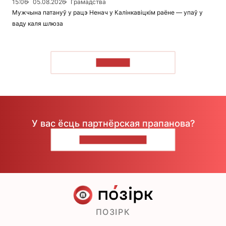
15:06
05.08.2026
Грамадства
Мужчына патануў у рацэ Ненач у Калінкавіцкім раёне — упаў у
ваду каля шлюза
ЧЫТАЦЬ
У вас ёсць партнёрская прапанова?
НАПІШЫЦЕ НАМ
ПОЗІРК