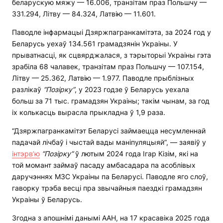
беларускую мяжу — 16.006, транзітам праз Польшчу —
331.294, Літву — 84.324, Латвію — 11.601.
Паводле інфармацыі Дзяржпагранкамітэта, за 2024 год у
Беларусь уехаў 134.561 грамадзянін Украіны. У
прыватнасці, як сцвярджалася, з тэрыторыі Украіны гэта
зрабіла 68 чалавек, транзітам праз Польшчу — 107.154,
Літву — 25.362, Латвію — 1.977. Паводле прыблізных
разлікаў
“Позірку”
, у 2023 годзе ў Беларусь уехала
больш за 71 тыс. грамадзян Украіны; такім чынам, за год
іх колькасць вырасла прыкладна ў 1,9 раза.
“Дзяржпагранкамітэт Беларусі займаецца несумленнай
падачай лічбаў і чыстай вады маніпуляцыяй”, — заявіў у
інтэрв’ю
“Позірку”
ў лютым 2024 года Ігар Кізім, які на
той момант займаў пасаду амбасадара па асоблівых
даручэннях МЗС Украіны па Беларусі. Паводле яго слоў,
гаворку трэба весці пра звычайныя паездкі грамадзян
Украіны ў Беларусь.
Згодна з апошнімі данымі ААН, на 17 красавіка 2025 года