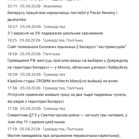
20:11
05.08.2026
Эканоміка
Беларусь працягвае нарошчваць пастаўкі ў Расію бензіну і
дызпаліва
19:37
05.08.2026
Грамадства
З 1 верасня на 5% падаражэе школьнае харчаванне
19:21
05.08.2026
Грамадства, Палітыка
Сайт тэлеканала Euronews прызнаны ў Беларусі "экстрэмісцкім"
18:59
05.08.2026
Палітыка
Грамадзяне РФ змогуць прагаласаваць на выбарах у Дзярждуму
на тэрыторыі Беларусі — у Мінску, абласных цэнтрах і Бабруйску
18:39
05.08.2026
Грамадства
Кіраўнік студыі ZROBIM architects Макоўскі выйшаў на волю
17:56
05.08.2026
Грамадства, Палітыка
Літоўскія памежнікі знайшлі трэці за два тыдні падземны тунэль,
які вядзе з тэрыторыі Беларусі
17:36
05.08.2026
Грамадства
Смяротнае ДТЗ у Светлагорскім раёне — загінулі тры чалавекі, у
тым ліку 11-гадовая дзяўчынка
17:19
05.08.2026
Грамадства, Палітыка
Мытня паведаміла пра затрыманне перавозчыка наркотыкаў,