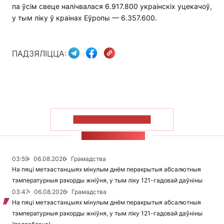
па ўсім свеце налічвалася 6.917.800 украінскіх уцекачоў,
у тым ліку ў краінах Еўропы — 6.357.600.
ПАДЗЯЛІЦЦА:
ПАКАЗАЦЬ БОЛЬШ
СТУЖКА НАВІН
03:59
06.08.2026
Грамадства
На пяці метэастанцыях мінулым днём перакрытыя абсалютныя
тэмпературныя рэкорды жніўня, у тым ліку 121-гадовай даўніны
03:47
06.08.2026
Грамадства
На пяці метэастанцыях мінулым днём перакрытыя абсалютныя
тэмпературныя рэкорды жніўня, у тым ліку 121-гадовай даўніны