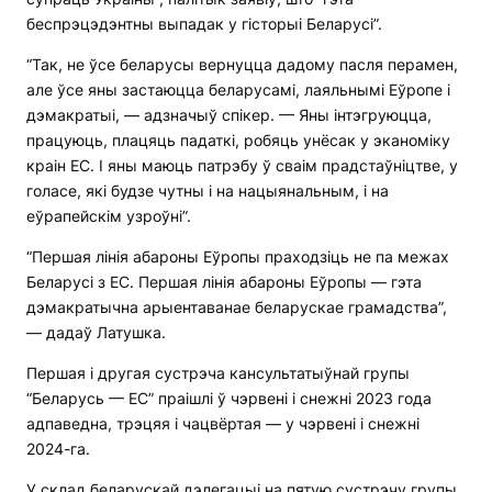
беспрэцэдэнтны выпадак у гісторыі Беларусі”.
“Так, не ўсе беларусы вернуцца дадому пасля перамен,
але ўсе яны застаюцца беларусамі, лаяльнымі Еўропе і
дэмакратыі, — адзначыў спікер. — Яны інтэгруюцца,
працуюць, плацяць падаткі, робяць унёсак у эканоміку
краін ЕС. І яны маюць патрэбу ў сваім прадстаўніцтве, у
голасе, які будзе чутны і на нацыянальным, і на
еўрапейскім узроўні”.
“Першая лінія абароны Еўропы праходзіць не па межах
Беларусі з ЕС. Першая лінія абароны Еўропы — гэта
дэмакратычна арыентаванае беларускае грамадства”,
— дадаў Латушка.
Першая і другая сустрэча кансультатыўнай групы
“Беларусь — ЕС” праішлі ў чэрвені і снежні 2023 года
адпаведна, трэцяя і чацвёртая — у чэрвені і снежні
2024-га.
У склад беларускай дэлегацыі на пятую сустрэчу групы