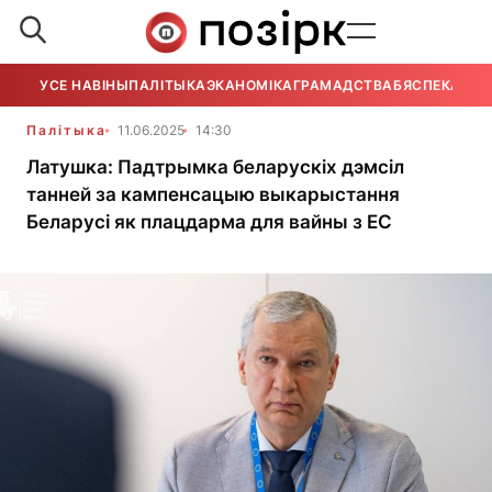
УСЕ НАВІНЫ
ПАЛІТЫКА
ЭКАНОМІКА
ГРАМАДСТВА
БЯСПЕКА
УСЕ
Палітыка
11.06.2025
14:30
Латушка: Падтрымка беларускіх дэмсіл
танней за кампенсацыю выкарыстання
Беларусі як плацдарма для вайны з ЕС