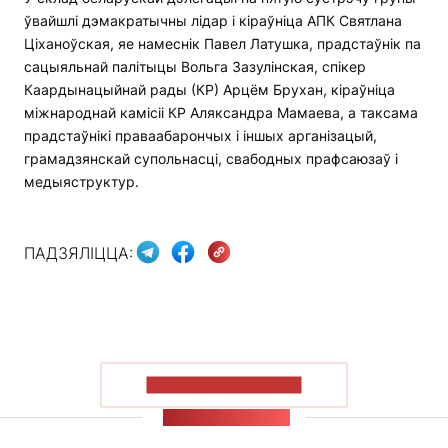
ўвайшлі дэмакратычны лідар і кіраўніца АПК Святлана
Ціханоўская, яе намеснік Павел Латушка, прадстаўнік па
сацыяльнай палітыцы Вольга Зазулінская, спікер
Каардынацыйнай рады (КР) Арцём Брухан, кіраўніца
міжнароднай камісіі КР Аляксандра Мамаева, а таксама
прадстаўнікі праваабарончых і іншых арганізацый,
грамадзянскай супольнасці, свабодных прафсаюзаў і
медыяструктур.
ПАДЗЯЛІЦЦА:
ПАКАЗАЦЬ БОЛЬШ
СТУЖКА НАВІН