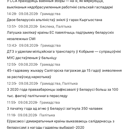
У ССА праходзяць ваенныя зборы — на іх, як мяркуецца,
выкліканыя нядобрасумленныя работнікі сельскай гаспадаркі
14:26
09.08.2026
Грамадства
Двое беларускіх альпіністаў зніклі ў гарах Кыргызстана
13:51
09.08.2026
Бяспека, Палітыка
Латушка заклікаў краіны ЕС павялічыць падтрымку беларускіх
незалежных СМІ
13:42
09.08.2026
Грамадства
ДТЗ з удзелам міліцэйскага транспарту ў Кобрыне — супрацоўнікі
МУС дастаўленыя ў бальніцу
12:55
09.08.2026
Грамадства
45-гадоваму жыхару Салігорска пагражае да 15 гадоў зняволення
за распаўсюд наркотыкаў
12:35
09.08.2026
Грамадства, Палітыка
З 2020 года праваабаронцы зафіксавалі ў Беларусі больш за 100
тыс. фактаў палітычнага пераследу
11:55
09.08.2026
Грамадства
З пачатку года ад агню ў Беларусі загінула 350 чалавек
11:16
09.08.2026
Палітыка
Еўрасаюз і дэмакратычныя краіны выказваюць салідарнасць з
беларусамі з нагоды гадавіны выбараў-2020