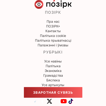
ПОЗІРК
Пра нас
ПОЗІРК+
Кантакты
Палітыка cookie
Палітыка прыватнасці
Палажэнні і ўмовы
РУБРЫКІ
Усе навіны
Палітыка
Эканоміка
Грамадства
Бяспека
Усе артыкулы
ЗВАРОТНАЯ СУВЯЗЬ