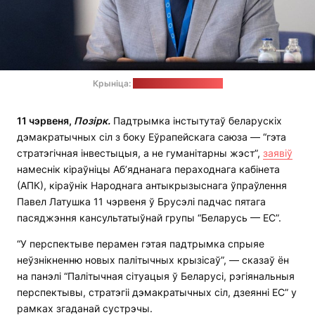
Крыніца:
тэлеграм-канал АПК
11 чэрвеня,
Позірк.
Падтрымка інстытутаў беларускіх
дэмакратычных сіл з боку Еўрапейскага саюза — “гэта
стратэгічная інвестыцыя, а не гуманітарны жэст”,
заявіў
намеснік кіраўніцы Аб’яднанага пераходнага кабінета
(АПК), кіраўнік Народнага антыкрызыснага ўпраўлення
Павел Латушка 11 чэрвеня ў Брусэлі падчас пятага
пасяджэння кансультатыўнай групы “Беларусь — ЕС”.
“У перспектыве перамен гэтая падтрымка спрыяе
неўзнікненню новых палітычных крызісаў”, — сказаў ён
на панэлі “Палітычная сітуацыя ў Беларусі, рэгіянальныя
перспектывы, стратэгіі дэмакратычных сіл, дзеянні ЕС” у
рамках згаданай сустрэчы.