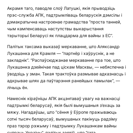
Акрамя таго, паводле слоў Латушкі, якія прыводзіць
прэс-служба АПК, падтрымліваць беларускія дэмсілы і
дэмакратычна настроенае грамадства “проста танней,
чым кампенсаваць наступствы выкарыстання
тэрыторыі Беларусі як плацдарма для вайны з ЕС”.
Палітык таксама выказаў меркаванне, што Аляксандр
Лукашэнка для Крамля — “партнёр і хаўруснік, а не
закладнік”. “Распаўсюджанае меркаванне пра тое, што
Лукашэнка дзейнічае пад ціскам Масквы, — небяспечна і
ўводзіць у зман. Такая трактоўка размывае адказнасць і
адкрывае шлях да паўтарэння ранейшых памылак”, —
лічыць ён.
Намеснік кіраўніцы АПК акцэнтаваў увагу на важнасці
падтрымкі беларусаў, якія былі вымушаныя з’ехаць за
мяжу. Нагадаўшы, што “сёння ў Еўропе пражываюць
сотні тысяч беларусаў, вымушаных пакінуць радзіму
праз тэрор рэжыму і падтрымку Лукашэнкам вайны
супраць Украіны”, палітык заявіў, што “гэта