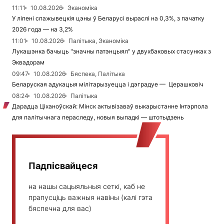
11:11
10.08.2026
Эканоміка
У ліпені спажывецкія цэны ў Беларусі выраслі на 0,3%, з пачатку
2026 года — на 3,2%
11:01
10.08.2026
Палітыка, Эканоміка
Лукашэнка бачыць "значны патэнцыял" у двухбаковых стасунках з
Эквадорам
09:47
10.08.2026
Бяспека, Палітыка
Беларуская адукацыя мілітарызуецца і дэградуе — Церашковіч
08:24
10.08.2026
Палітыка
Дарадца Ціханоўскай: Мінск актывізаваў выкарыстанне Інтэрпола
для палітычнага пераследу, новыя выпадкі — штотыдзень
Падпісвайцеся
на нашы сацыяльныя сеткі, каб не
прапусціць важныя навіны (калі гэта
бяспечна для вас)