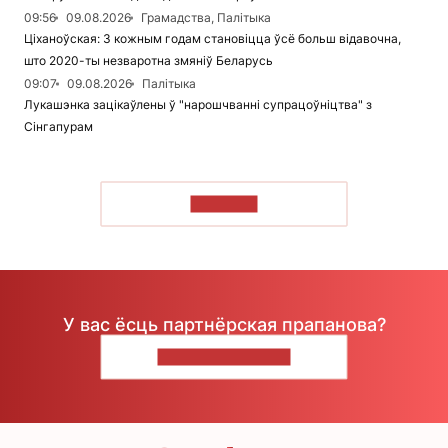
09:56
09.08.2026
Грамадства, Палітыка
Ціханоўская: З кожным годам становіцца ўсё больш відавочна,
што 2020-ты незваротна змяніў Беларусь
09:07
09.08.2026
Палітыка
Лукашэнка зацікаўлены ў "нарошчванні супрацоўніцтва" з
Сінгапурам
ЧЫТАЦЬ
У вас ёсць партнёрская прапанова?
НАПІШЫЦЕ НАМ