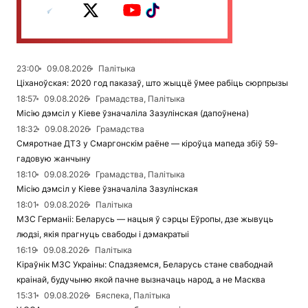
23:00
09.08.2026
Палітыка
Ціханоўская: 2020 год паказаў, што жыццё ўмее рабіць сюрпрызы
18:57
09.08.2026
Грамадства, Палітыка
Місію дэмсіл у Кіеве ўзначаліла Зазулінская (дапоўнена)
18:32
09.08.2026
Грамадства
Смяротнае ДТЗ у Смаргонскім раёне — кіроўца мапеда збіў 59-
гадовую жанчыну
18:10
09.08.2026
Грамадства, Палітыка
Місію дэмсіл у Кіеве ўзначаліла Зазулінская
18:01
09.08.2026
Палітыка
МЗС Германіі: Беларусь — нацыя ў сэрцы Еўропы, дзе жывуць
людзі, якія прагнуць свабоды і дэмакратыі
16:19
09.08.2026
Палітыка
Кіраўнік МЗС Украіны: Спадзяемся, Беларусь стане свабоднай
краінай, будучыню якой пачне вызначаць народ, а не Масква
15:31
09.08.2026
Бяспека, Палітыка