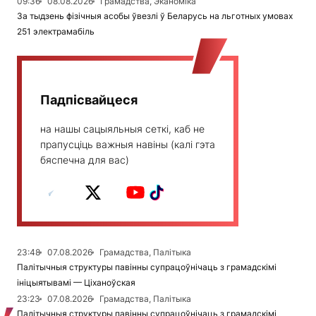
09:36
08.08.2026
Грамадства, Эканоміка
За тыдзень фізічныя асобы ўвезлі ў Беларусь на льготных умовах
251 электрамабіль
Падпісвайцеся
на нашы сацыяльныя сеткі, каб не
прапусціць важныя навіны (калі гэта
бяспечна для вас)
23:48
07.08.2026
Грамадства, Палітыка
Палітычныя структуры павінны супрацоўнічаць з грамадскімі
ініцыятывамі — Ціханоўская
23:23
07.08.2026
Грамадства, Палітыка
Палітычныя структуры павінны супрацоўнічаць з грамадскімі