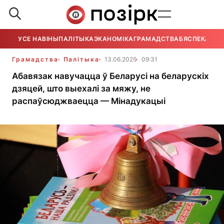
УСЕ НАВІНЫ
ПАЛІТЫКА
ЭКАНОМІКА
ГРАМАДСТВА
БЯСПЕКА
УСЕ
Грамадства
Палітыка
13.06.2025
09:31
Абавязак навучацца ў Беларусі на беларускіх
дзяцей, што выехалі за мяжу, не
распаўсюджваецца — Мінадукацыі