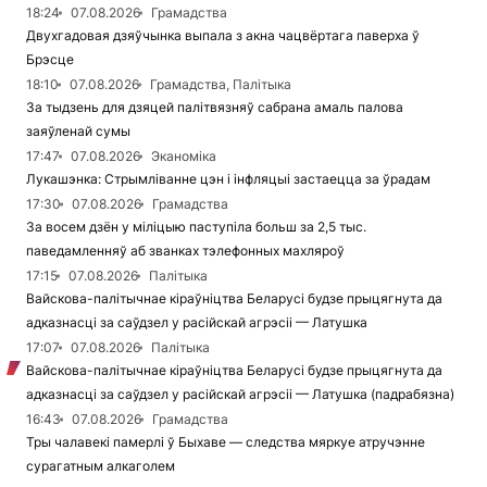
18:24
07.08.2026
Грамадства
Двухгадовая дзяўчынка выпала з акна чацвёртага паверха ў
Брэсце
18:10
07.08.2026
Грамадства, Палітыка
За тыдзень для дзяцей палітвязняў сабрана амаль палова
заяўленай сумы
17:47
07.08.2026
Эканоміка
Лукашэнка: Стрымліванне цэн і інфляцыі застаецца за ўрадам
17:30
07.08.2026
Грамадства
За восем дзён у міліцыю паступіла больш за 2,5 тыс.
паведамленняў аб званках тэлефонных махляроў
17:15
07.08.2026
Палітыка
Вайскова-палітычнае кіраўніцтва Беларусі будзе прыцягнута да
адказнасці за саўдзел у расійскай агрэсіі — Латушка
17:07
07.08.2026
Палітыка
Вайскова-палітычнае кіраўніцтва Беларусі будзе прыцягнута да
адказнасці за саўдзел у расійскай агрэсіі — Латушка (падрабязна)
16:43
07.08.2026
Грамадства
Тры чалавекі памерлі ў Быхаве — следства мяркуе атручэнне
сурагатным алкаголем