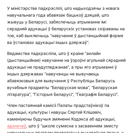
У міністэрстве падкрэслілі, што надыходзячы з новага
навучальнага года абавязак бацькоў дзяцей, што
жывуць у Беларусі, забяспечыць атрыманне імі
сярэдняй адукацыі ў беларускіх установах скіраваны на
тое, каб выключыць “навучанне ў дыстанцыйнай форме
ва ўстановах адукацыі іншых дзяржаў”.
Ведамства падкрэсліла, што ў краіне “анлайн
(дыстанцыйнае) навучанне на ўзроўні агульнай сярэдняй
адукацыі не прадугледжанае”, а пры яго атрыманні ў
іншых дзяржавах “навучэнцы не вывучаюць
абавязковыя для вывучэння ў Рэспубліцы Беларусь
вучэбныя прадметы “Беларуская мова”, “Беларуская
літаратура”, “Гісторыя Беларусі”, “Геаграфія Беларусі”.
Член пастаяннай камісіі Палаты прадстаўнікоў па
адукацыі, культуры і навуцы Сяргей Клішэвіч,
каменіуючы будучыя змяненні Кодэкса аб адукацыі,
адзначаў
, што ў “школе сумесна з засваеннем зместу
навучальных праграм праводзіцца выхаваўчая праца, у