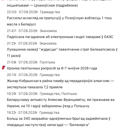
ініцыятывамі — Ціханоўская (падрабязна)
22:02
07.08.2026
Грамадства
Рассельгаснагляд не прапусціў у Пскоўскую вобласць 1 тону
масла з Беларусі
21:47
07.08.2026
Эканоміка
Падпісана пагадненне аб электронным гандлі таварамі ў ЕАЭС
21:25
07.08.2026
Эканоміка
Лукашэнка назваў “жудасцю” павелічэнне страт Белкаапсаюза ў
11 разоў
21:08
07.08.2026
Палітыка
Хроніка палітычных рэпрэсій за 6–7 жніўня 2026 года
20:15
07.08.2026
Грамадства
Жыхар Кобрынскага раёна памёр ад перадазіроўкі алкаголю —
экспертыза паказала 7,2 праміле
19:39
07.08.2026
Грамадства, Палітыка
Беларускаму актывісту Аляксею Францкевічу, які пражывае ва
Украіне, на 10 гадоў забаронены ўезд у Польшчу
19:22
07.08.2026
Грамадства
Больш за 340 аварыйна-аднаўленчых брыгад задзейнічана ў
ліквідацыі наступстваў непагадзі — "Белэнерга"