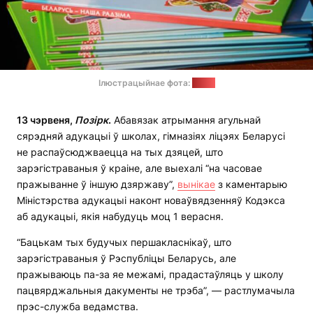
Ілюстрацыйнае фота:
sb.by
13 чэрвеня,
Позірк
.
Абавязак атрымання агульнай
сярэдняй адукацыі ў школах, гімназіях ліцэях Беларусі
не распаўсюджваецца на тых дзяцей, што
зарэгістраваныя ў краіне, але выехалі “на часовае
пражыванне ў іншую дзяржаву”,
вынікае
з каментарыю
Міністэрства адукацыі наконт новаўвядзенняў Кодэкса
аб адукацыі, якія набудуць моц 1 верасня.
“Бацькам тых будучых першакласнікаў, што
зарэгістраваныя ў Рэспубліцы Беларусь, але
пражываюць па-за яе межамі, прадастаўляць у школу
пацвярджальныя дакументы не трэба”, — растлумачыла
прэс-служба ведамства.