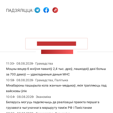
ПАДЗЯЛІЦЦА:
ПАКАЗАЦЬ БОЛЬШ
СТУЖКА НАВІН
11:30
08.08.2026
Грамадства
Моцны вецер 6 жніўня паваліў 2,4 тыс. дрэў, пашкодзіў дахі больш
за 700 дамоў — удакладненыя даныя МНС
10:58
08.08.2026
Грамадства, Палітыка
Мінабароны пашырыла кола жанчын-медыкаў, якія трапляюць пад
вайсковы ўлік
10:04
08.08.2026
Эканоміка
Беларусь могуць падключыць да рэалізацыі праекта першага
грузавога чыгуначнага маршруту паміж РФ і Пакістанам