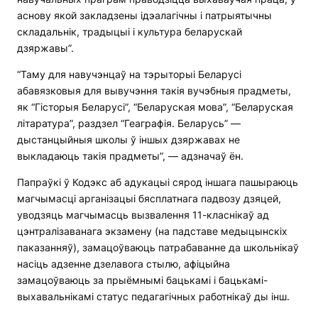
аснову якой закладзены ідэалагічны і патрыятычны
складальнік, традыцыі і культура беларускай
дзяржавы”.
“Таму для навучэнцаў на тэрыторыі Беларусі
абавязковыя для вывучэння такія вучэбныя прадметы,
як “Гісторыя Беларусі”, “Беларуская мова”, “Беларуская
літаратура”, раздзел “Геаграфія. Беларусь” —
дыстанцыйныя школы ў іншых дзяржавах не
выкладаюць такія прадметы”, — адзначаў ён.
Папраўкі ў Кодэкс аб адукацыі сярод іншага пашыраюць
магчымасці арганізацыі бясплатнага падвозу дзяцей,
уводзяць магчымасць вызвалення 11-класнікаў ад
цэнтралізаванага экзамену (на падставе медыцынскіх
паказанняў), замацоўваюць патрабаванне да школьнікаў
насіць адзенне дзелавога стылю, афіцыйна
замацоўваюць за прыёмнымі бацькамі і бацькамі-
выхавальнікамі статус педагагічных работнікаў ды інш.