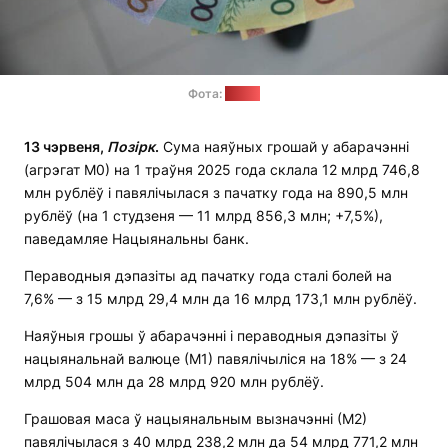
Фота:
tut.by
13 чэрвеня,
Позірк
.
Сума наяўных грошай у абарачэнні
(агрэгат М0) на 1 траўня 2025 года склала 12 млрд 746,8
млн рублёў і павялічылася з пачатку года на 890,5 млн
рублёў (на 1 студзеня — 11 млрд 856,3 млн; +7,5%),
паведамляе Нацыянальны банк.
Пераводныя дэпазіты ад пачатку года сталі болей на
7,6% — з 15 млрд 29,4 млн да 16 млрд 173,1 млн рублёў.
Наяўныя грошы ў абарачэнні і пераводныя дэпазіты ў
нацыянальнай валюце (М1) павялічыліся на 18% — з 24
млрд 504 млн да 28 млрд 920 млн рублёў.
Грашовая маса ў нацыянальным вызначэнні (М2)
павялічылася з 40 млрд 238,2 млн да 54 млрд 771,2 млн