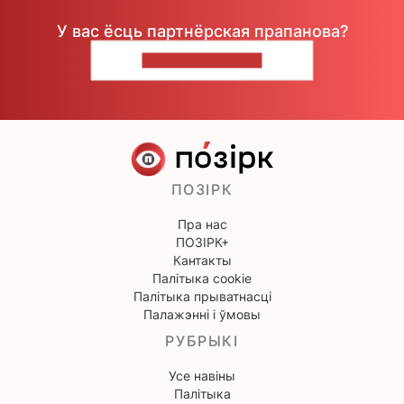
У вас ёсць партнёрская прапанова?
НАПІШЫЦЕ НАМ
ПОЗІРК
Пра нас
ПОЗІРК+
Кантакты
Палітыка cookie
Палітыка прыватнасці
Палажэнні і ўмовы
РУБРЫКІ
Усе навіны
Палітыка