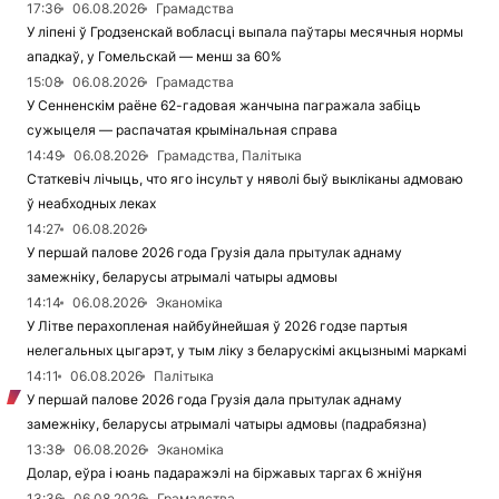
17:36
06.08.2026
Грамадства
У ліпені ў Гродзенскай вобласці выпала паўтары месячныя нормы
ападкаў, у Гомельскай — менш за 60%
15:08
06.08.2026
Грамадства
У Сенненскім раёне 62-гадовая жанчына пагражала забіць
сужыцеля — распачатая крымінальная справа
14:49
06.08.2026
Грамадства, Палітыка
Статкевіч лічыць, что яго інсульт у няволі быў выкліканы адмоваю
ў неабходных леках
14:27
06.08.2026
У першай палове 2026 года Грузія дала прытулак аднаму
замежніку, беларусы атрымалі чатыры адмовы
14:14
06.08.2026
Эканоміка
У Літве перахопленая найбуйнейшая ў 2026 годзе партыя
нелегальных цыгарэт, у тым ліку з беларускімі акцызнымі маркамі
14:11
06.08.2026
Палітыка
У першай палове 2026 года Грузія дала прытулак аднаму
замежніку, беларусы атрымалі чатыры адмовы (падрабязна)
13:38
06.08.2026
Эканоміка
Долар, еўра і юань падаражэлі на біржавых таргах 6 жніўня
13:36
06.08.2026
Грамадства