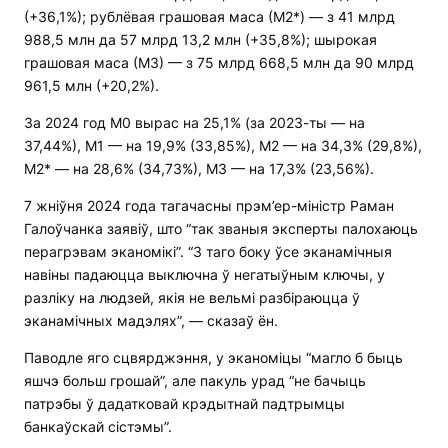
(+36,1%); рублёвая грашовая маса (М2*) — з 41 млрд
988,5 млн да 57 млрд 13,2 млн (+35,8%); шырокая
грашовая маса (М3) — з 75 млрд 668,5 млн да 90 млрд
961,5 млн (+20,2%).
За 2024 год М0 вырас на 25,1% (за 2023-ты — на
37,44%), М1 — на 19,9% (33,85%), М2 — на 34,3% (29,8%),
М2* — на 28,6% (34,73%), М3 — на 17,3% (23,56%).
7 жніўня 2024 года тагачасны прэм’ер-міністр Раман
Галоўчанка заявіў, што “так званыя эксперты палохаюць
перагрэвам эканомікі”. “З таго боку ўсе эканамічныя
навіны падаюцца выключна ў негатыўным ключы, у
разліку на людзей, якія не вельмі разбіраюцца ў
эканамічных мадэлях”, — сказаў ён.
Паводле яго сцвярджэння, у эканоміцы “магло б быць
яшчэ больш грошай”, але пакуль урад “не бачыць
патрэбы ў дадатковай крэдытнай падтрымцы
банкаўскай сістэмы”.