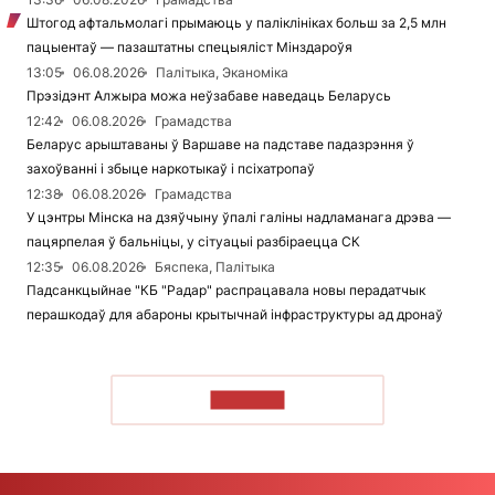
Штогод афтальмолагі прымаюць у паліклініках больш за 2,5 млн
пацыентаў — пазаштатны спецыяліст Мінздароўя
13:05
06.08.2026
Палітыка, Эканоміка
Прэзідэнт Алжыра можа неўзабаве наведаць Беларусь
12:42
06.08.2026
Грамадства
Беларус арыштаваны ў Варшаве на падставе падазрэння ў
захоўванні і збыце наркотыкаў і псіхатропаў
12:38
06.08.2026
Грамадства
У цэнтры Мінска на дзяўчыну ўпалі галіны надламанага дрэва —
пацярпелая ў бальніцы, у сітуацыі разбіраецца СК
12:35
06.08.2026
Бяспека, Палітыка
Падсанкцыйнае "КБ "Радар" распрацавала новы перадатчык
перашкодаў для абароны крытычнай інфраструктуры ад дронаў
ЧЫТАЦЬ