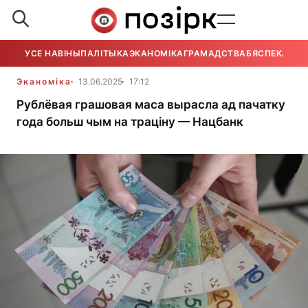
УСЕ НАВІНЫ
ПАЛІТЫКА
ЭКАНОМІКА
ГРАМАДСТВА
БЯСПЕКА
УСЕ
Эканоміка
13.06.2025
17:12
Рублёвая грашовая маса вырасла ад пачатку
года больш чым на траціну — Нацбанк