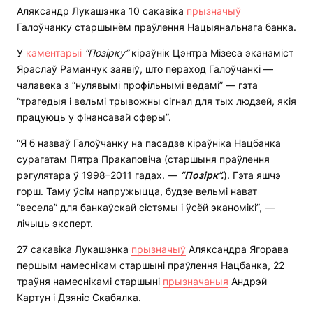
Аляксандр Лукашэнка 10 сакавіка
прызначыў
Галоўчанку старшынём праўлення Нацыянальнага банка.
У
каментарыі
“Позірку”
кіраўнік Цэнтра Мізеса эканаміст
Яраслаў Раманчук заявіў, што пераход Галоўчанкі —
чалавека з “нулявымі профільнымі ведамі” — гэта
“трагедыя і вельмі трывожны сігнал для тых людзей, якія
працуюць у фінансавай сферы”.
“Я б назваў Галоўчанку на пасадзе кіраўніка Нацбанка
сурагатам Пятра Пракаповіча (старшыня праўлення
рэгулятара ў 1998–2011 гадах. —
“Позірк”.
). Гэта яшчэ
горш. Таму ўсім напружыцца, будзе вельмі нават
“весела” для банкаўскай сістэмы і ўсёй эканомікі”, —
лічыць эксперт.
27 сакавіка Лукашэнка
прызначыў
Аляксандра Ягорава
першым намеснікам старшыні праўлення Нацбанка, 22
траўня намеснікамі старшыні
прызначаныя
Андрэй
Картун і Дзяніс Скабялка.