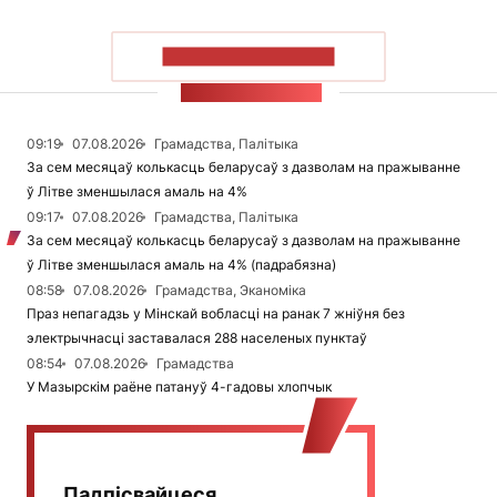
ПАКАЗАЦЬ БОЛЬШ
СТУЖКА НАВІН
09:19
07.08.2026
Грамадства, Палітыка
За сем месяцаў колькасць беларусаў з дазволам на пражыванне
ў Літве зменшылася амаль на 4%
09:17
07.08.2026
Грамадства, Палітыка
За сем месяцаў колькасць беларусаў з дазволам на пражыванне
ў Літве зменшылася амаль на 4% (падрабязна)
08:58
07.08.2026
Грамадства, Эканоміка
Праз непагадзь у Мінскай вобласці на ранак 7 жніўня без
электрычнасці заставалася 288 населеных пунктаў
08:54
07.08.2026
Грамадства
У Мазырскім раёне патануў 4-гадовы хлопчык
Падпісвайцеся