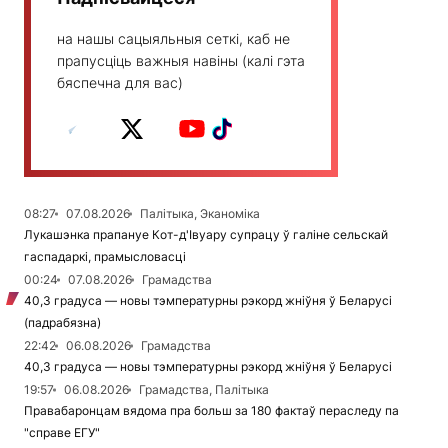
на нашы сацыяльныя сеткі, каб не
прапусціць важныя навіны (калі гэта
бяспечна для вас)
08:27
07.08.2026
Палітыка, Эканоміка
Лукашэнка прапануе Кот-д'Івуару супрацу ў галіне сельскай
гаспадаркі, прамысловасці
00:24
07.08.2026
Грамадства
40,3 градуса — новы тэмпературны рэкорд жніўня ў Беларусі
(падрабязна)
22:42
06.08.2026
Грамадства
40,3 градуса — новы тэмпературны рэкорд жніўня ў Беларусі
19:57
06.08.2026
Грамадства, Палітыка
Правабаронцам вядома пра больш за 180 фактаў пераследу па
"справе ЕГУ"