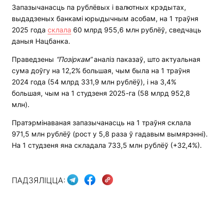
Запазычанасць па рублёвых і валютных крэдытах,
выдадзеных банкамі юрыдычным асобам, на 1 траўня
2025 года
склала
60 млрд 955,6 млн рублёў, сведчаць
даныя Нацбанка.
Праведзены
“Позіркам”
аналіз паказаў, што актуальная
сума доўгу на 12,2% большая, чым была на 1 траўня
2024 года (54 млрд 331,9 млн рублёў), і на 3,4%
большая, чым на 1 студзеня 2025-га (58 млрд 952,8
млн).
Пратэрмінаваная запазычанасць на 1 траўня склала
971,5 млн рублёў (рост у 5,8 раза ў гадавым вымярэнні).
На 1 студзеня яна складала 733,5 млн рублёў (+32,4%).
ПАДЗЯЛІЦЦА: