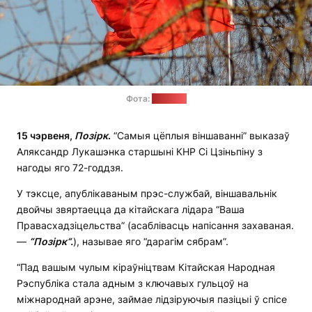
Фота:
"Позірк"
15 чэрвеня,
Позірк
.
“Самыя цёплыя віншаванні” выказаў
Аляксандр Лукашэнка старшыні КНР Сі Цзіньпіну з
нагоды яго 72-годдзя.
У тэксце, апублікаваным прэс-службай, віншавальнік
двойчы звяртаецца да кітайскага лідара “Ваша
Правасхадзіцельства” (асаблівасць напісання захаваная.
—
“
Позірк
“.
), называе яго “дарагім сябрам”.
“Пад вашым чулым кіраўніцтвам Кітайская Народная
Рэспубліка стала адным з ключавых гульцоў на
міжнароднай арэне, займае лідзіруючыя пазіцыі ў спісе