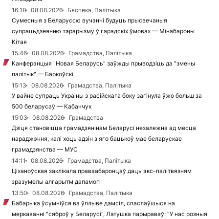
16:18
08.08.2026
Бяспека, Палітыка
Сумесныя з Беларуссю вучэнні будуць прысвечаныя
супрацьдзеянню тэрарызму ў гарадскіх ўмовах — Мінабароны
Кітая
15:46
08.08.2026
Грамадства, Палітыка
Канферэнцыя "Новая Беларусь" заўжды прыводзіць да "змены
палітык" — Баркоўскі
15:13
08.08.2026
Грамадства, Палітыка
У вайне супраць Украіны з расійскага боку загінула ўжо больш за
500 беларусаў — Кабанчук
15:03
08.08.2026
Грамадства
Дзіця становіцца грамадзянінам Беларусі незалежна ад месца
нараджэння, калі хоць адзін з яго бацькоў мае беларускае
грамадзянства — МУС
14:11
08.08.2026
Грамадства, Палітыка
Ціханоўская заклікала праваабаронцаў даць экс-палітвязням
зразумелы алгарытм дапамогі
13:50
08.08.2026
Грамадства, Палітыка
Бабарыка ўсумніўся ва ўплыве дэмсіл, спаслаўшыся на
меркаванні "сяброў у Беларусі", Латушка парыраваў: "У нас розныя