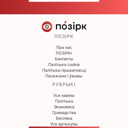
ПОЗІРК
Пра нас
ПОЗІРК+
Кантакты
Палітыка cookie
Палітыка прыватнасці
Палажэнні і ўмовы
РУБРЫКІ
Усе навіны
Палітыка
Эканоміка
Грамадства
Бяспека
Усе артыкулы