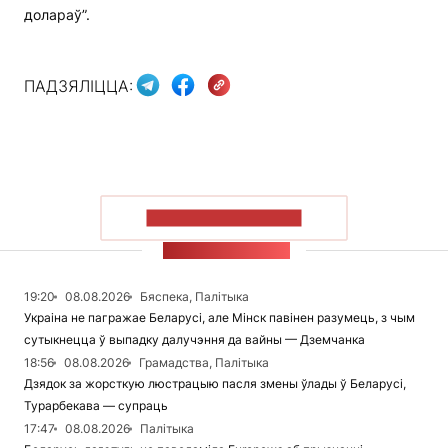
долараў”.
ПАДЗЯЛІЦЦА:
ПАКАЗАЦЬ БОЛЬШ
СТУЖКА НАВІН
19:20
08.08.2026
Бяспека, Палітыка
Украіна не пагражае Беларусі, але Мінск павінен разумець, з чым
сутыкнецца ў выпадку далучэння да вайны — Дземчанка
18:56
08.08.2026
Грамадства, Палітыка
Дзядок за жорсткую люстрацыю пасля змены ўлады ў Беларусі,
Турарбекава — супраць
17:47
08.08.2026
Палітыка