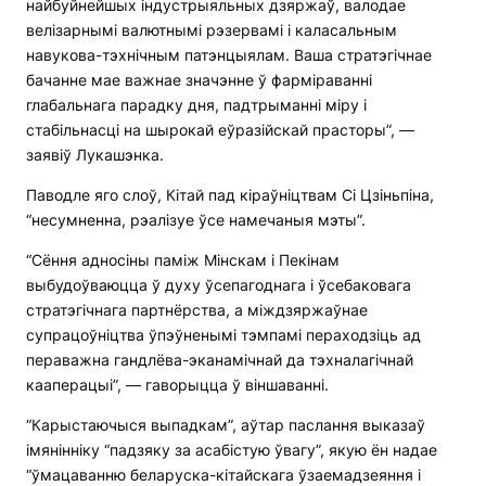
найбуйнейшых індустрыяльных дзяржаў, валодае
велізарнымі валютнымі рэзервамі і каласальным
навукова-тэхнічным патэнцыялам. Ваша стратэгічнае
бачанне мае важнае значэнне ў фарміраванні
глабальнага парадку дня, падтрыманні міру і
стабільнасці на шырокай еўразійскай прасторы”, —
заявіў Лукашэнка.
Паводле яго слоў, Кітай пад кіраўніцтвам Сі Цзіньпіна,
“несумненна, рэалізуе ўсе намечаныя мэты”.
“Сёння адносіны паміж Мінскам і Пекінам
выбудоўваюцца ў духу ўсепагоднага і ўсебаковага
стратэгічнага партнёрства, а міждзяржаўнае
супрацоўніцтва ўпэўненымі тэмпамі пераходзіць ад
пераважна гандлёва-эканамічнай да тэхналагічнай
кааперацыі”, — гаворыцца ў віншаванні.
“Карыстаючыся выпадкам”, аўтар паслання выказаў
імянінніку “падзяку за асабістую ўвагу”, якую ён надае
“ўмацаванню беларуска-кітайскага ўзаемадзеяння і