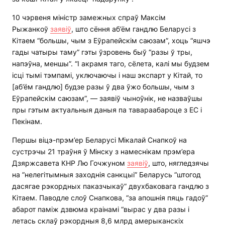
10 чэрвеня міністр замежных спраў Максім
Рыжанкоў
заявіў
, што сёння аб’ём гандлю Беларусі з
Кітаем “большы, чым з Еўрапейскім саюзам”, хоць “яшчэ
гады чатыры таму” гэты ўзровень быў “разы ў тры,
напэўна, меншы”. “І акрамя таго, сёлета, калі мы будзем
ісці тымі тэмпамі, уключаючы і наш экспарт у Кітай, то
[аб’ём гандлю] будзе разы ў два ўжо большы, чым з
Еўрапейскім саюзам”, — заявіў чыноўнік, не назваўшы
пры гэтым актуальныя даныя па тавараабароце з ЕС і
Пекінам.
Першы віцэ-прэм’ер Беларусі Мікалай Снапкоў на
сустрэчы 21 траўня ў Мінску з намеснікам прэм’ера
Дзяржсавета КНР Лю Гочжуном
заявіў
, што, нягледзячы
на ​​”нелегітымныя заходнія санкцыі” Беларусь “штогод
дасягае рэкордных паказчыкаў” двухбаковага гандлю з
Кітаем. Паводле слоў Снапкова, “за апошнія пяць гадоў”
абарот паміж дзвюма краінамі “вырас у два разы і
летась склаў рэкордныя 8,6 млрд амерыканскіх