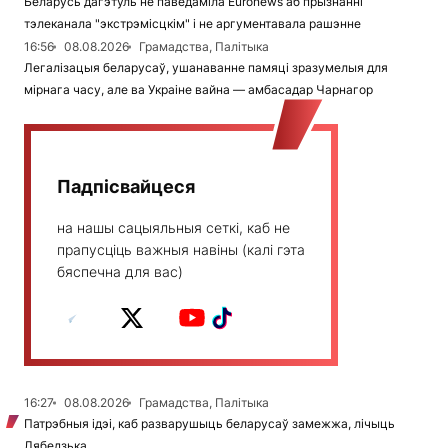
Беларусь дагэтуль не паведаміла Euronews аб прызнанні
тэлеканала "экстрэмісцкім" і не аргументавала рашэнне
16:56
08.08.2026
Грамадства, Палітыка
Легалізацыя беларусаў, ушанаванне памяці зразумелыя для
мірнага часу, але ва Украіне вайна — амбасадар Чарнагор
Падпісвайцеся
на нашы сацыяльныя сеткі, каб не
прапусціць важныя навіны (калі гэта
бяспечна для вас)
16:27
08.08.2026
Грамадства, Палітыка
Патрэбныя ідэі, каб разварушыць беларусаў замежжа, лічыць
Лябедзька