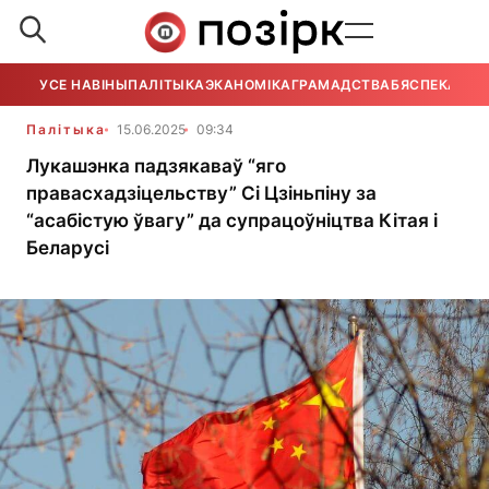
УСЕ НАВІНЫ
ПАЛІТЫКА
ЭКАНОМІКА
ГРАМАДСТВА
БЯСПЕКА
УСЕ
Палітыка
15.06.2025
09:34
Лукашэнка падзякаваў “яго
правасхадзіцельству” Сі Цзіньпіну за
“асабістую ўвагу” да супрацоўніцтва Кітая і
Беларусі