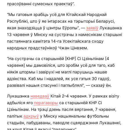
прасоўванні сумесных праектаў”.
“Мы гатовыя зрабіць усё для Кітайскай Народнай
Рэспублікі, што ў яе інтарэсах на тэрыторыі Беларусі,
якая знаходзіцца ў цэнтры Еўропы”, —
заявіў
Лукашэнка
13 чэрвеня ў Мінску на сустрэчы з намеснікам старшыні
пастаяннага камітэта 14-га Усекітайскага сходу
народных прадстаўнікоў Чжан Цінвэем.
“На сустрэчы са старшынёй [КНР] Сі Цзіньпінам [4
чэрвеня] мы дамовіліся, што зробім усё для таго, каб
ніякія штормы і завірухі не маглі парушыць нашае
адзінства. Каб мы і надалей, як усе гэтыя 30 гадоў,
развівалі нашыя стасункі і паглыблялі”, — сказаў ён.
Лукашэнка
наведваў
Кітай 2–4 чэрвеня. У рамках візіту
адбыліся яго
перагаворы
са старшынёй КНР Сі
Цзіньпінам. На трэці дзень пасля вяртання, 7 чэрвеня,
палітык
адкрыў
у Мінску нацыянальны футбольны
стадыён, пабудаваны, паводле сцвярджэння Лукашэнкі,
за кошт Кітая ў якасці “падарунку”.