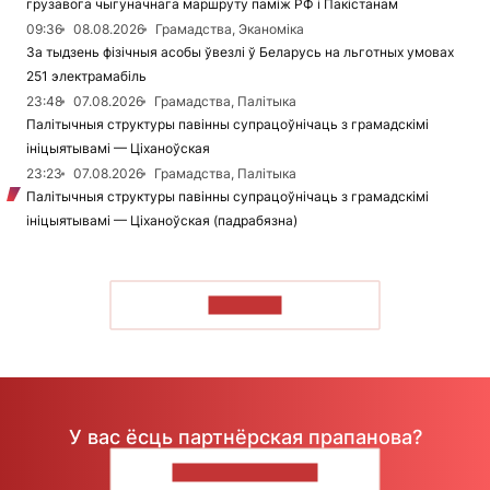
грузавога чыгуначнага маршруту паміж РФ і Пакістанам
09:36
08.08.2026
Грамадства, Эканоміка
За тыдзень фізічныя асобы ўвезлі ў Беларусь на льготных умовах
251 электрамабіль
23:48
07.08.2026
Грамадства, Палітыка
Палітычныя структуры павінны супрацоўнічаць з грамадскімі
ініцыятывамі — Ціханоўская
23:23
07.08.2026
Грамадства, Палітыка
Палітычныя структуры павінны супрацоўнічаць з грамадскімі
ініцыятывамі — Ціханоўская (падрабязна)
ЧЫТАЦЬ
У вас ёсць партнёрская прапанова?
НАПІШЫЦЕ НАМ