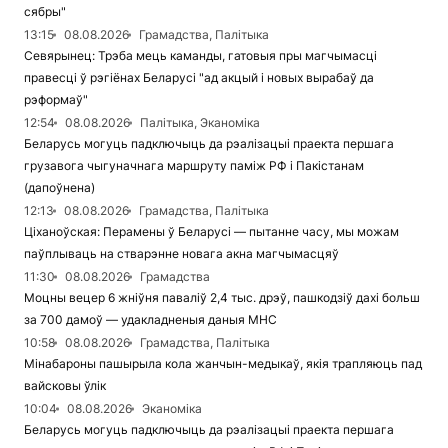
сябры"
13:15
08.08.2026
Грамадства, Палітыка
Севярынец: Трэба мець каманды, гатовыя пры магчымасці
правесці ў рэгіёнах Беларусі "ад акцый і новых вырабаў да
рэформаў"
12:54
08.08.2026
Палітыка, Эканоміка
Беларусь могуць падключыць да рэалізацыі праекта першага
грузавога чыгуначнага маршруту паміж РФ і Пакістанам
(дапоўнена)
12:13
08.08.2026
Грамадства, Палітыка
Ціханоўская: Перамены ў Беларусі — пытанне часу, мы можам
паўплываць на стварэнне новага акна магчымасцяў
11:30
08.08.2026
Грамадства
Моцны вецер 6 жніўня паваліў 2,4 тыс. дрэў, пашкодзіў дахі больш
за 700 дамоў — удакладненыя даныя МНС
10:58
08.08.2026
Грамадства, Палітыка
Мінабароны пашырыла кола жанчын-медыкаў, якія трапляюць пад
вайсковы ўлік
10:04
08.08.2026
Эканоміка
Беларусь могуць падключыць да рэалізацыі праекта першага