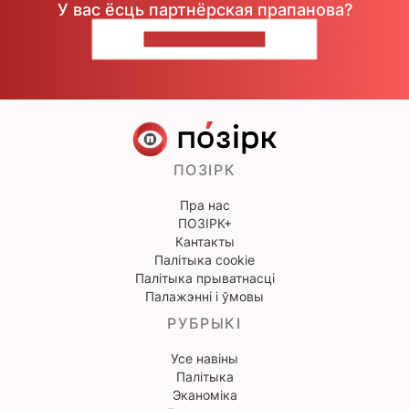
У вас ёсць партнёрская прапанова?
НАПІШЫЦЕ НАМ
ПОЗІРК
Пра нас
ПОЗІРК+
Кантакты
Палітыка cookie
Палітыка прыватнасці
Палажэнні і ўмовы
РУБРЫКІ
Усе навіны
Палітыка
Эканоміка