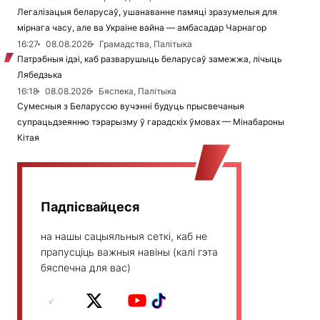
Легалізацыя беларусаў, ушанаванне памяці зразумелыя для
мірнага часу, але ва Украіне вайна — амбасадар Чарнагор
16:27
08.08.2026
Грамадства, Палітыка
Патрэбныя ідэі, каб разварушыць беларусаў замежжа, лічыць
Лябедзька
16:18
08.08.2026
Бяспека, Палітыка
Сумесныя з Беларуссю вучэнні будуць прысвечаныя
супрацьдзеянню тэрарызму ў гарадскіх ўмовах — Мінабароны
Кітая
Падпісвайцеся
на нашы сацыяльныя сеткі, каб не
прапусціць важныя навіны (калі гэта
бяспечна для вас)