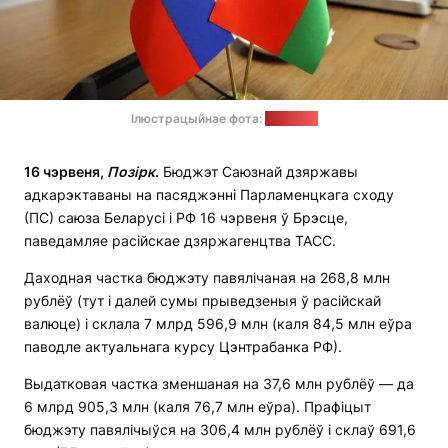
Ілюстрацыйнае фота:
soyuz.by
16 чэрвеня,
Позірк
.
Бюджэт Саюзнай дзяржавы
адкарэктаваны на пасяджэнні Парламенцкага сходу
(ПС) саюза Беларусі і РФ 16 чэрвеня ў Брэсце,
паведамляе расійскае дзяржагенцтва ТАСС.
Даходная частка бюджэту павялічаная на 268,8 млн
рублёў (тут і далей сумы прыведзеныя ў расійскай
валюце) і склала 7 млрд 596,9 млн (каля 84,5 млн еўра
паводле актуальнага курсу Цэнтрабанка РФ).
Выдатковая частка зменшаная на 37,6 млн рублёў — да
6 млрд 905,3 млн (каля 76,7 млн ​​еўра). Прафіцыт
бюджэту павялічыўся на 306,4 млн рублёў і склаў 691,6