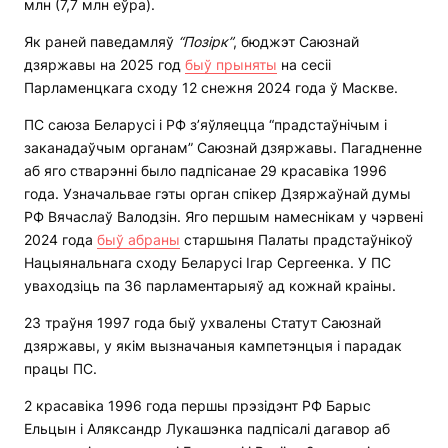
млн (7,7 млн ​​еўра).
Як раней паведамляў
“Позірк”
, бюджэт Саюзнай
дзяржавы на 2025 год
быў прыняты
на сесіі
Парламенцкага сходу 12 снежня 2024 года ў Маскве.
ПС саюза Беларусі і РФ з’яўляецца “прадстаўнічым і
заканадаўчым органам” Саюзнай дзяржавы. Пагадненне
аб яго стварэнні было падпісанае 29 красавіка 1996
года. Узначальвае гэты орган спікер Дзяржаўнай думы
РФ Вячаслаў Валодзін. Яго першым намеснікам у чэрвені
2024 года
быў абраны
старшыня Палаты прадстаўнікоў
Нацыянальнага сходу Беларусі Ігар Сергеенка. У ПС
уваходзіць па 36 парламентарыяў ад кожнай краіны.
23 траўня 1997 года быў ухвалены Статут Саюзнай
дзяржавы, у якім вызначаныя кампетэнцыя і парадак
працы ПС.
2 красавіка 1996 года першы прэзідэнт РФ Барыс
Ельцын і Аляксандр Лукашэнка падпісалі дагавор аб