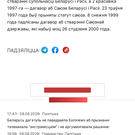
стварэнні супольнасці Беларусі і Расіі, а 2 красавіка
1997-га — дагавор аб Саюзе Беларусі і Расіі. 23 траўня
1997 года быў прыняты статут саюза. 8 снежня 1999
года падпісаны дагавор аб стварэнні Саюзнай
дзяржавы, які набыў моц 26 студзеня 2000 года.
ПАДЗЯЛІЦЦА:
ПАКАЗАЦЬ БОЛЬШ
СТУЖКА НАВІН
17:47
08.08.2026
Палітыка
Беларусь дагэтуль не паведаміла Euronews аб прызнанні
тэлеканала "экстрэмісцкім" і не аргументавала рашэнне
16:56
08.08.2026
Грамадства, Палітыка