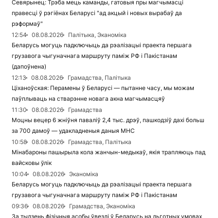
Севярынец: Трэба мець каманды, гатовыя пры магчымасці
правесці ў рэгіёнах Беларусі "ад акцый і новых вырабаў да
рэформаў"
12:54
08.08.2026
Палітыка, Эканоміка
Беларусь могуць падключыць да рэалізацыі праекта першага
грузавога чыгуначнага маршруту паміж РФ і Пакістанам
(дапоўнена)
12:13
08.08.2026
Грамадства, Палітыка
Ціханоўская: Перамены ў Беларусі — пытанне часу, мы можам
паўплываць на стварэнне новага акна магчымасцяў
11:30
08.08.2026
Грамадства
Моцны вецер 6 жніўня паваліў 2,4 тыс. дрэў, пашкодзіў дахі больш
за 700 дамоў — удакладненыя даныя МНС
10:58
08.08.2026
Грамадства, Палітыка
Мінабароны пашырыла кола жанчын-медыкаў, якія трапляюць пад
вайсковы ўлік
10:04
08.08.2026
Эканоміка
Беларусь могуць падключыць да рэалізацыі праекта першага
грузавога чыгуначнага маршруту паміж РФ і Пакістанам
09:36
08.08.2026
Грамадства, Эканоміка
За тыдзень фізічныя асобы ўвезлі ў Беларусь на льготных умовах