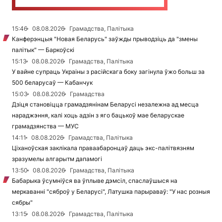
15:46
08.08.2026
Грамадства, Палітыка
Канферэнцыя "Новая Беларусь" заўжды прыводзіць да "змены
палітык" — Баркоўскі
15:13
08.08.2026
Грамадства, Палітыка
У вайне супраць Украіны з расійскага боку загінула ўжо больш за
500 беларусаў — Кабанчук
15:03
08.08.2026
Грамадства
Дзіця становіцца грамадзянінам Беларусі незалежна ад месца
нараджэння, калі хоць адзін з яго бацькоў мае беларускае
грамадзянства — МУС
14:11
08.08.2026
Грамадства, Палітыка
Ціханоўская заклікала праваабаронцаў даць экс-палітвязням
зразумелы алгарытм дапамогі
13:50
08.08.2026
Грамадства, Палітыка
Бабарыка ўсумніўся ва ўплыве дэмсіл, спаслаўшыся на
меркаванні "сяброў у Беларусі", Латушка парыраваў: "У нас розныя
сябры"
13:15
08.08.2026
Грамадства, Палітыка