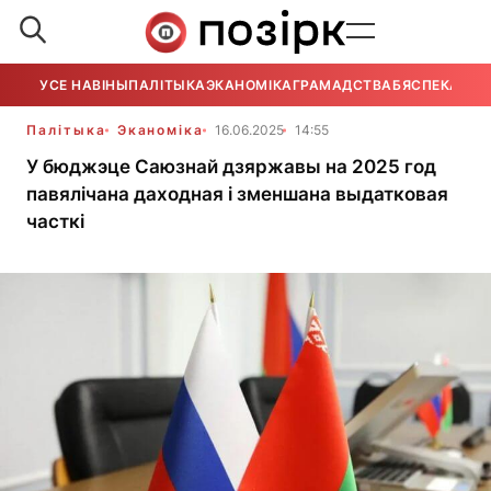
УСЕ НАВІНЫ
ПАЛІТЫКА
ЭКАНОМІКА
ГРАМАДСТВА
БЯСПЕКА
УСЕ
Палітыка
Эканоміка
16.06.2025
14:55
У бюджэце Саюзнай дзяржавы на 2025 год
павялічана даходная і зменшана выдатковая
часткі