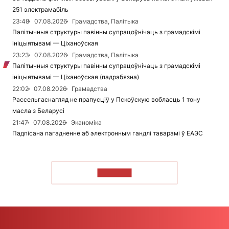
251 электрамабіль
23:48
07.08.2026
Грамадства, Палітыка
Палітычныя структуры павінны супрацоўнічаць з грамадскімі
ініцыятывамі — Ціханоўская
23:23
07.08.2026
Грамадства, Палітыка
Палітычныя структуры павінны супрацоўнічаць з грамадскімі
ініцыятывамі — Ціханоўская (падрабязна)
22:02
07.08.2026
Грамадства
Рассельгаснагляд не прапусціў у Пскоўскую вобласць 1 тону
масла з Беларусі
21:47
07.08.2026
Эканоміка
Падпісана пагадненне аб электронным гандлі таварамі ў ЕАЭС
ЧЫТАЦЬ