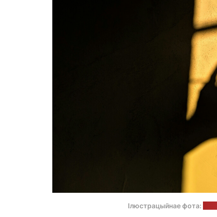
Ілюстрацыйнае фота:
Kur