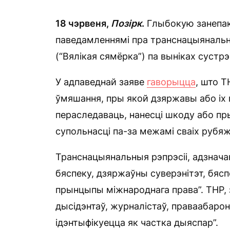
18 чэрвеня,
Позірк
.
Глыбокую занепак
паведамленнямі пра транснацыянальны
(“Вялікая сямёрка”) па выніках сустрэ
У адпаведнай заяве
гаворыцца
, што Т
ўмяшання, пры якой дзяржавы або іх 
пераследаваць, нанесці шкоду або пр
супольнасці па-за межамі сваіх рубяж
Транснацыянальныя рэпрэсіі, адзнач
бяспеку, дзяржаўны суверэнітэт, бясп
прынцыпы міжнароднага права”. ТНР, з
дысідэнтаў, журналістаў, праваабаронц
ідэнтыфікуецца як частка дыяспар”.