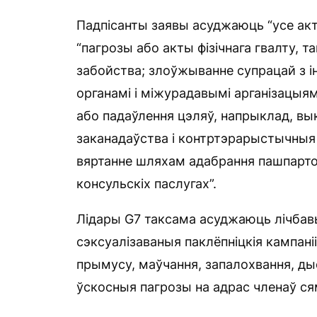
Падпісанты заявы асуджаюць “усе акт
“пагрозы або акты фізічнага гвалту, т
забойства; злоўжыванне супрацай з 
органамі і міжурадавымі арганізацыя
або падаўлення цэляў, напрыклад, 
заканадаўства і контртэрарыстычныя
вяртанне шляхам адабрання пашпарто
консульскіх паслугах”.
Лідары G7 таксама асуджаюць лічбавы
сэксуалізаваныя паклёпніцкія кампаніі
прымусу, маўчання, запалохвання, д
ўскосныя пагрозы на адрас членаў сям’