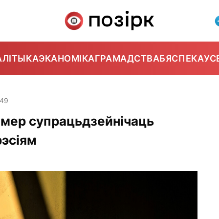
АЛІТЫКА
ЭКАНОМІКА
ГРАМАДСТВА
БЯСПЕКА
УС
:49
амер супрацьдзейнічаць
эсіям