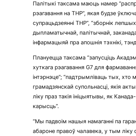
Палітыкі таксама маюць намер “распр
рэагавання на ТНР”, якая будзе ўключ
супрацьдзеянні ТНР”, “зборнік лепшых
дыпламатычнай, палітычнай, заканада
інфармацыяй пра апошнія тэхнікі, тэнд
Плануецца таксама “запусціць Акадэм
хуткага рэагавання G7 для фармаванн
інтэрнэце”; “падтрымліваць тых, хто
грамадзянскай супольнасці, якія акт
ліку праз такія ініцыятывы, як Канада
карысць”.
“Мы падвоім нашыя намаганні па гара
абароне правоў чалавека, у тым ліку