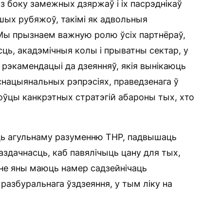
з боку замежных дзяржаў і іх пасрэднікаў
ых рубяжоў, такімі як адвольныя
 Мы прызнаем важную ролю ўсіх партнёраў,
ь, акадэмічныя колы і прыватны сектар, у
м рэкамендацыі да дзеянняў, якія вынікаюць
нацыянальных рэпрэсіях, праведзенага ў
оўцы канкрэтных стратэгій абароны тых, хто
ць агульнаму разуменню ТНР, падвышаць
аздачнасць, каб павялічыць цану для тых,
ане яны маюць намер садзейнічаць
разбуральнага ўздзеяння, у тым ліку на