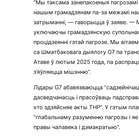
“Мы таксама занепакоеныя пагрозамі 
нашым грамадзянам па-за межамі наш
затрыманні, — гаворыцца ў заяве. —
уключаючы грамадзянскую супольнасц
процідзеянні гэтай пагрозе. Мы вітае
са Шматбаковага дыялогу G7 па транс
Атаве ў лютым 2025 года, па распрац
з’яўляецца мішэнню”.
Лідары G7 абавязваюцца “садзейніча
дасведчанасць і прасоўваць падсправ
хто здзяйсняе акты ТНР”. У гэтым пл
“глабальнаму разуменню пагрозы і яе 
правы чалавека і дэмакратыю”.