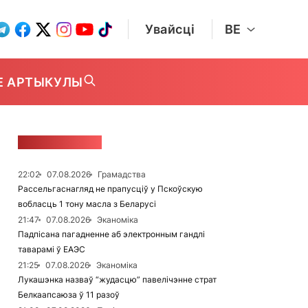
Увайсці
BE
Е АРТЫКУЛЫ
СТУЖКА НАВІН
22:02
07.08.2026
Грамадства
Рассельгаснагляд не прапусціў у Пскоўскую
вобласць 1 тону масла з Беларусі
21:47
07.08.2026
Эканоміка
Падпісана пагадненне аб электронным гандлі
таварамі ў ЕАЭС
21:25
07.08.2026
Эканоміка
Лукашэнка назваў “жудасцю” павелічэнне страт
Белкаапсаюза ў 11 разоў