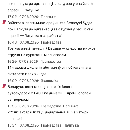
прыцягнута да адказнасці за саўдзел у расійскай
агрэсіі — Латушка
17:07
07.08.2026
Палітыка
Вайскова-палітычнае кіраўніцтва Беларусі будзе
прыцягнута да адказнасці за саўдзел у расійскай
агрэсіі — Латушка (падрабязна)
16:43
07.08.2026
Грамадства
Тры чалавекі памерлі ў Быхаве — следства мяркуе
атручэнне сурагатным алкаголем
16:26
07.08.2026
Грамадства
14-гадовы школьнік абстраляў з пнеўматычнага
пісталета кіёск у Лідзе
16:02
07.08.2026
Эканоміка
Беларусь пяты месяц запар з'яўляецца
аўтсайдарам у ЕАЭС па дынаміцы прамысловай
вытворчасці
15:53
07.08.2026
Грамадства, Палітыка
У "спіс экстрэмістаў" дададзеныя яшчэ чатыры
чалавекі
15:34
07.08.2026
Грамадства, Палітыка