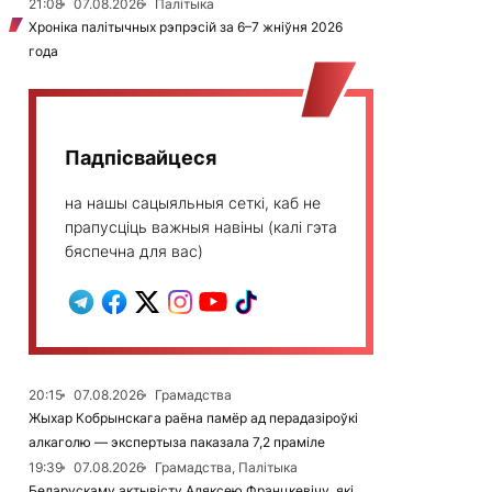
21:08
07.08.2026
Палітыка
Хроніка палітычных рэпрэсій за 6–7 жніўня 2026
года
Падпісвайцеся
на нашы сацыяльныя сеткі, каб не
прапусціць важныя навіны (калі гэта
бяспечна для вас)
20:15
07.08.2026
Грамадства
Жыхар Кобрынскага раёна памёр ад перадазіроўкі
алкаголю — экспертыза паказала 7,2 праміле
19:39
07.08.2026
Грамадства, Палітыка
Беларускаму актывісту Аляксею Францкевічу, які