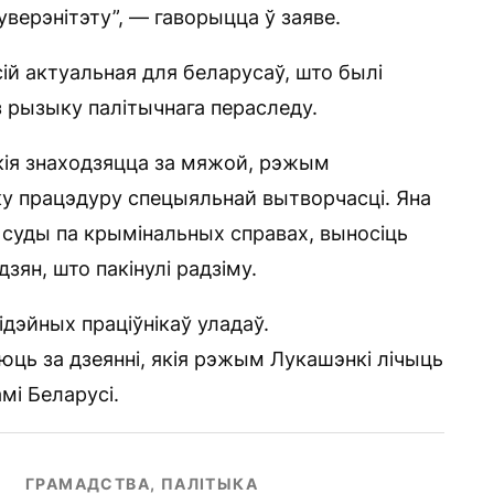
суверэнітэту”, — гаворыцца ў заяве.
й актуальная для беларусаў, што былі
 рызыку палітычнага пераследу.
кія знаходзяцца за мяжой, рэжым
ку працэдуру спецыяльнай вытворчасці. Яна
 суды па крымінальных справах, выносіць
ян, што пакінулі радзіму.
дэйных праціўнікаў уладаў.
ць за дзеянні, якія рэжым Лукашэнкі лічыць
мі Беларусі.
ГРАМАДСТВА, ПАЛІТЫКА