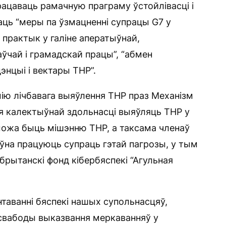
ацаваць рамачную праграму ўстойлівасці і
аць “меры па ўзмацненні супрацы G7 у
 практык у галіне аператыўнай,
ўчай і грамадскай працы”, “абмен
энцыі і вектары ТНР”.
ію лічбавага выяўлення ТНР праз Механізм
я калектыўнай здольнасці выяўляць ТНР у
 можа быць мішэнню ТНР, а таксама членаў
ыўна працуюць супраць гэтай пагрозы, у тым
-брытанскі фонд кібербяспекі “Агульная
нтаванні бяспекі нашых супольнасцяў,
 свабоды выказвання меркаванняў у