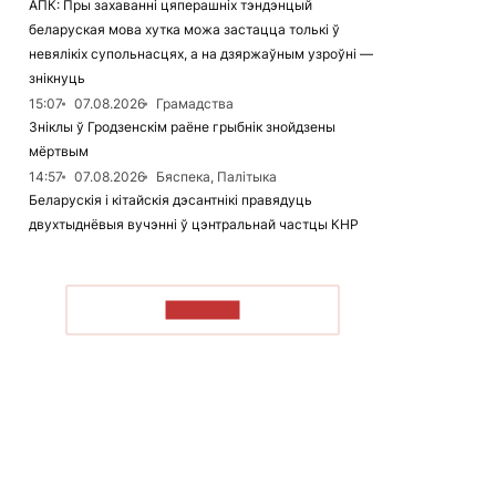
АПК: Пры захаванні цяперашніх тэндэнцый
беларуская мова хутка можа застацца толькі ў
невялікіх супольнасцях, а на дзяржаўным узроўні —
знікнуць
15:07
07.08.2026
Грамадства
Зніклы ў Гродзенскім раёне грыбнік знойдзены
мёртвым
14:57
07.08.2026
Бяспека, Палітыка
Беларускія і кітайскія дэсантнікі правядуць
двухтыднёвыя вучэнні ў цэнтральнай частцы КНР
ЧЫТАЦЬ