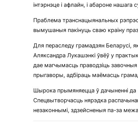
інтэрнэце і афлайн, і абароне нашага 
Праблема транснацыянальных рэпрэсі
вымушаныя пакінуць сваю краіну праз
Для пераследу грамадзян Беларусі, я
Аляксандра Лукашэнкі ўвёў у практы
дае магчымасць праводзіць завочныя
прыгаворы, адбіраць маёмасць грамадз
Шырока прымяняецца ў дачыненні да і
Спецвытворчасць нярэдка распачынаю
незаконнымі, здзейсненыя па-за межа