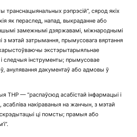
ы транснацыянальных рэпрэсій”, сярод якіх
акія як пераслед, напад, выкраданне або
іншымі замежнымі дзяржавамі, міжнароднымі
мі з мэтай затрымання, прымусовага вяртання
выкарыстоўваючы экстэрытарыяльнае
 і следчыя інструменты; прымусовае
ў, анулявання дакументаў або адмовы ў
я ТНР — “распаўсюд асабістай інфармацыі і
, асабліва накіраваныя на жанчын, з мэтай
ыскрэдытацыі ці помсты; прамыя або
і”.