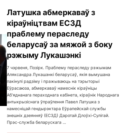
Латушка абмеркаваў з
кіраўніцтвам ЕСЗД
праблему пераследу
беларусаў за мяжой з боку
рэжыму Лукашэнкі
7 чэрвеня, Позірк. Праблему пераследу рэжымам
Аляксандра Лукашэнкі беларусаў, якія вымушана
пакінулі радзіму і пражываюць на тэрыторыі
Еўрасаюза, абмеркаваў намеснік кіраўніцы
Аб'яднанага пераходнага кабінета, кіраўнік Народнага
антыкрызіснага ўпраўлення Павел Латушка з
намесніцай гендырэктара Еўрапейскай службы
знешніх дзеянняў (ЕСЗД) Даротай Длоўхі-Сулігай.
Прэс-служба беларускага …