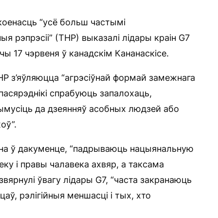
оенасць “усё больш частымі
я рэпрэсіі” (ТНР) выказалі лідары краін G7
чы 17 чэрвеня ў канадскім Кананаскісе.
НР з’яўляюцца “агрэсіўнай формай замежнага
пасярэднікі спрабуюць запалохаць,
ымусіць да дзеянняў асобных людзей або
оў”.
ана ў дакуменце, “падрываюць нацыянальную
еку і правы чалавека ахвяр, а таксама
вярнулі ўвагу лідары G7, “часта закранаюць
аў, рэлігійныя меншасці і тых, хто