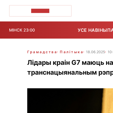
ПОЗІРК+
УСЕ НАВІНЫ
П
МІНСК 23:00
Грамадства
Палітыка
18.06.2025
10
Лідары краін G7 маюць н
транснацыянальным рэпр