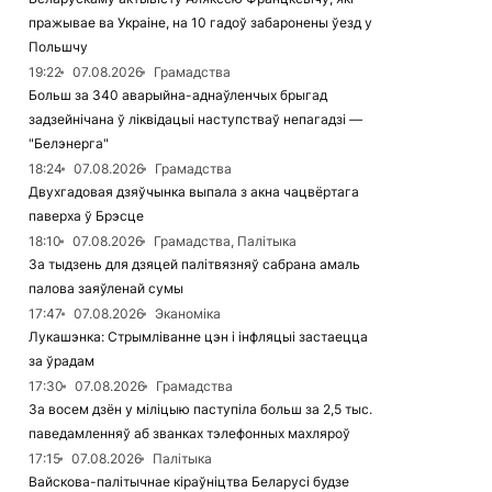
пражывае ва Украіне, на 10 гадоў забаронены ўезд у
Польшчу
19:22
07.08.2026
Грамадства
Больш за 340 аварыйна-аднаўленчых брыгад
задзейнічана ў ліквідацыі наступстваў непагадзі —
"Белэнерга"
18:24
07.08.2026
Грамадства
Двухгадовая дзяўчынка выпала з акна чацвёртага
паверха ў Брэсце
18:10
07.08.2026
Грамадства, Палітыка
За тыдзень для дзяцей палітвязняў сабрана амаль
палова заяўленай сумы
17:47
07.08.2026
Эканоміка
Лукашэнка: Стрымліванне цэн і інфляцыі застаецца
за ўрадам
17:30
07.08.2026
Грамадства
За восем дзён у міліцыю паступіла больш за 2,5 тыс.
паведамленняў аб званках тэлефонных махляроў
17:15
07.08.2026
Палітыка
Вайскова-палітычнае кіраўніцтва Беларусі будзе