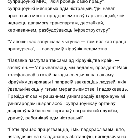
супрацоўнікі МНС, “якія робяць сваю працу“,
супрацоўнікі мясцовых адміністрацый, “ды нават
практычна многіх прадпрыемстваў і арганізацый, якія
надаюць дапамогу транспартам, дастаўкай,
харчаваннем, разбудоўваюць інфраструктуру“.
“У апошні час запушчана чыгунка — там вялікая праца
праведзена“, — паведаміў кіраўнік ведамства.
“Падзяка паступае таксама ад кіраўніцтва краін, —
заявіў ён. — У прыватнасці, мы ведаем, прэзідэнт Расіі
тэлефанаваў з гэтай нагоды спецыяльна нашаму
кіраўніку дзяржавы і папрасіў заахвоціць людзей, якія
ўдзельнічаюць у гэтым мерапрыемстве, і падзякаваць.
Прэзідэнт сваім рашэннем узнагародзіў дзяржаўнымі
ўзнагародамі шэраг асоб і супрацоўнікаў органаў
дзяржаўнай бяспекі і органаў пагранічнай службы,
урачоў, работнікаў адміністрацый“.
“Гэты працэс працягваецца, і мы падкрэсліваем, што,
нягледзячы на складанасць абстаноўкі, нягледзячы на