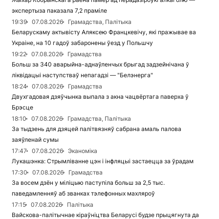
экспертыза паказала 7,2 праміле
19:39
07.08.2026
Грамадства, Палітыка
Беларускаму актывісту Аляксею Францкевічу, які пражывае ва
Украіне, на 10 гадоў забаронены ўезд у Польшчу
19:22
07.08.2026
Грамадства
Больш за 340 аварыйна-аднаўленчых брыгад задзейнічана ў
ліквідацыі наступстваў непагадзі — "Белэнерга"
18:24
07.08.2026
Грамадства
Двухгадовая дзяўчынка выпала з акна чацвёртага паверха ў
Брэсце
18:10
07.08.2026
Грамадства, Палітыка
За тыдзень для дзяцей палітвязняў сабрана амаль палова
заяўленай сумы
17:47
07.08.2026
Эканоміка
Лукашэнка: Стрымліванне цэн і інфляцыі застаецца за ўрадам
17:30
07.08.2026
Грамадства
За восем дзён у міліцыю паступіла больш за 2,5 тыс.
паведамленняў аб званках тэлефонных махляроў
17:15
07.08.2026
Палітыка
Вайскова-палітычнае кіраўніцтва Беларусі будзе прыцягнута да