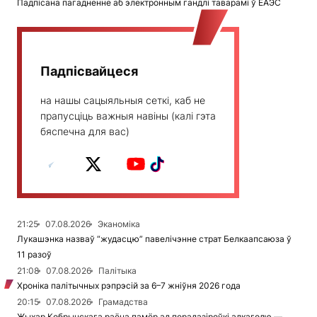
Падпісана пагадненне аб электронным гандлі таварамі ў ЕАЭС
Падпісвайцеся
на нашы сацыяльныя сеткі, каб не
прапусціць важныя навіны (калі гэта
бяспечна для вас)
21:25
07.08.2026
Эканоміка
Лукашэнка назваў “жудасцю” павелічэнне страт Белкаапсаюза ў
11 разоў
21:08
07.08.2026
Палітыка
Хроніка палітычных рэпрэсій за 6–7 жніўня 2026 года
20:15
07.08.2026
Грамадства
Жыхар Кобрынскага раёна памёр ад перадазіроўкі алкаголю —