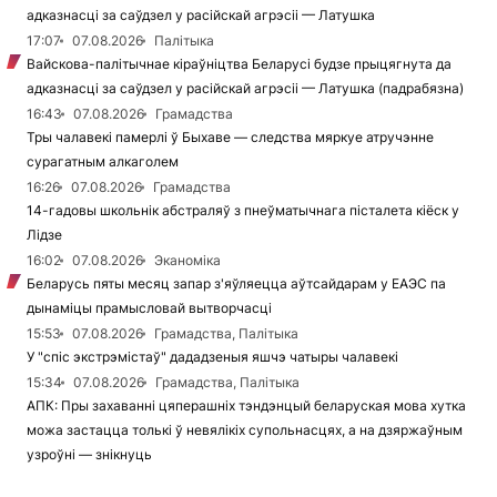
адказнасці за саўдзел у расійскай агрэсіі — Латушка
17:07
07.08.2026
Палітыка
Вайскова-палітычнае кіраўніцтва Беларусі будзе прыцягнута да
адказнасці за саўдзел у расійскай агрэсіі — Латушка (падрабязна)
16:43
07.08.2026
Грамадства
Тры чалавекі памерлі ў Быхаве — следства мяркуе атручэнне
сурагатным алкаголем
16:26
07.08.2026
Грамадства
14-гадовы школьнік абстраляў з пнеўматычнага пісталета кіёск у
Лідзе
16:02
07.08.2026
Эканоміка
Беларусь пяты месяц запар з'яўляецца аўтсайдарам у ЕАЭС па
дынаміцы прамысловай вытворчасці
15:53
07.08.2026
Грамадства, Палітыка
У "спіс экстрэмістаў" дададзеныя яшчэ чатыры чалавекі
15:34
07.08.2026
Грамадства, Палітыка
АПК: Пры захаванні цяперашніх тэндэнцый беларуская мова хутка
можа застацца толькі ў невялікіх супольнасцях, а на дзяржаўным
узроўні — знікнуць