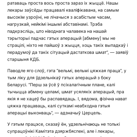
ратаваць проста вось проста зараз іх жыццё. Нашы
лекары заўсёды працавалі кваліфікавана, на самым
высокім узроўні, не лічачыся з асабістым часам,
нагрузкай, нейкімі іншымі абставінамі. Трэба
падкрэсліць, што ніводнага чалавека на нашай
тэрыторыі падчас гэтых аперацый [абмену] мы не
страцілі, ніхто не пайшоў з жыцця, хоць такіх выпадкаў і
перадумоў да такіх сітуацый дастаткова шмат“, — заявіў
старшыня КДБ.
Паводле яго слоў, гэта “вельмі, вельмі цяжкая праца”, у
тым ліку для ўдзельнікаў гэтых аперацый з боку
Беларусі. “Перш за ўсё ў псіхалагічным плане, калі
тычыцца абмену целамі, шмат усялякіх аперацый, пра
якія я не хацеў бы распавядаць. І, вядома, фізічна нават
цяжка працаваць, калі суткамі неабходна гэтыя
аперацыі выконваць“, — адзначыў Церцель.
У гэтым працэсе, сказаў ён, удзельнічаюць не толькі
супрацоўнікі Камітэта дзяржбяспекі, але і лекары,