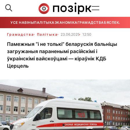
УСЕ НАВІНЫ
ПАЛІТЫКА
ЭКАНОМІКА
ГРАМАДСТВА
БЯСПЕКА
УСЕ
Грамадства
Палітыка
23.06.2025
12:50
Памежныя “і не толькі” беларускія бальніцы
загружаныя параненымі расійскімі і
ўкраінскімі вайскоўцамі — кіраўнік КДБ
Церцель