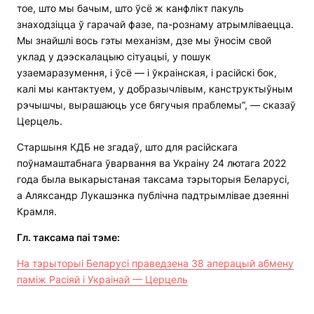
тое, што мы бачым, што ўсё ж канфлікт пакуль
знаходзіцца ў гарачай фазе, па-рознаму атрымліваецца.
Мы знайшлі вось гэты механізм, дзе мы ўносім свой
уклад у дээскалацыю сітуацыі, у пошук
узаемаразумення, і ўсё — і ўкраінская, і расійскі бок,
калі мы кантактуем, у добразычлівым, канструктыўным
рэчышчы, вырашаюць усе бягучыя праблемы“, — сказаў
Церцель.
Старшыня КДБ не згадаў, што для расійскага
поўнамаштабнага ўварвання ва Украіну 24 лютага 2022
года была выкарыстаная таксама тэрыторыя Беларусі,
а Аляксандр Лукашэнка публічна падтрымлівае дзеянні
Крамля.
Гл. таксама паі тэме:
На тэрыторыі Беларусі праведзена 38 аперацый абмену
паміж Расіяй і Украінай — Церцель