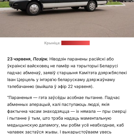
Крыніца:
minprom.gov.by
23 чэрвеня,
Позірк
.
Ніводзін паранены расійскі або
ўкраінскі вайсковец не памёр на тэрыторыі Беларусі
падчас абменаў, заявіў старшыня Камітэта дзяржбяспекі
Іван Церцель у інтэрв’ю беларускаму дзяржаўнаму
тэлебачанню (выйшла ў эфір 22 чэрвеня).
“Параненыя — гэта заўсёды асобнае пытанне. Падчас
абменных аперацый, калі паступаюць людзі, якія
фактычна часам знаходзяцца — іх нямала — пры смерці
і пытанне ў тым, што трэба надаць маментальную
медыцынскую дапамогу, мы робім усё неабходнае, каб
чалавек застаўся жывы. І выкарыстоўваем увесь