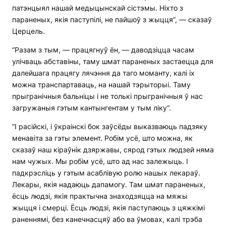
патэнцыял нашай медыцынскай сістэмы. Ніхто з
параненых, якія паступілі, не пайшоў з жыцця”, — сказаў
Церцель.
“Разам з тым, — працягнуў ён, — даводзіцца часам
улічваць абставіны, таму шмат параненых застаецца для
далейшага працягу лячэння да таго моманту, калі іх
можна транспартаваць, на нашай тэрыторыі. Таму
прыгранічныя бальніцы і не толькі прыгранічныя ў нас
загружаныя гэтым кантынгентам у тым ліку“.
“І расійскі, і ўкраінскі бок заўсёды выказваюць падзяку
менавіта за гэты элемент. Робім усё, што можна, як
сказаў наш кіраўнік дзяржавы, сярод гэтых людзей няма
нам чужых. Мы робім усё, што ад нас залежыць. І
падкрэсліць у гэтым асаблівую ролю нашых лекараў.
Лекары, якія надаюць дапамогу. Там шмат параненых,
ёсць людзі, якія практычна знаходзяцца на мяжы
жыцця і смерці. Ёсць людзі, якія паступаюць з цяжкімі
раненнямі, без канечнасцяў або ва ўмовах, калі трэба