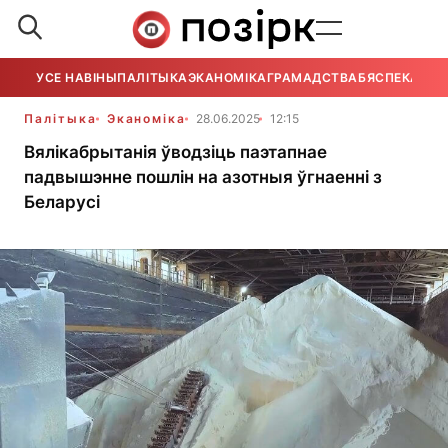
УСЕ НАВІНЫ
ПАЛІТЫКА
ЭКАНОМІКА
ГРАМАДСТВА
БЯСПЕКА
УСЕ
Палітыка
Эканоміка
28.06.2025
12:15
Вялікабрытанія ўводзіць паэтапнае
падвышэнне пошлін на азотныя ўгнаенні з
Беларусі