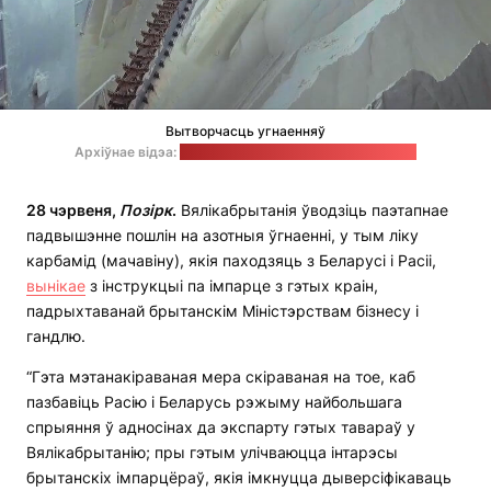
Вытворчасць угнаенняў
Архіўнае відэа:
"Гродна Азот" / стоп-кадр: "Позірк"
28 чэрвеня,
Позірк
.
Вялікабрытанія ўводзіць паэтапнае
падвышэнне пошлін на азотныя ўгнаенні, у тым ліку
карбамід (мачавіну), якія паходзяць з Беларусі і Расіі,
вынікае
з інструкцыі па імпарце з гэтых краін,
падрыхтаванай брытанскім Міністэрствам бізнесу і
гандлю.
“Гэта мэтанакіраваная мера скіраваная на тое, каб
пазбавіць Расію і Беларусь рэжыму найбольшага
спрыяння ў адносінах да экспарту гэтых тавараў у
Вялікабрытанію; пры гэтым улічваюцца інтарэсы
брытанскіх імпарцёраў, якія імкнуцца дыверсіфікаваць