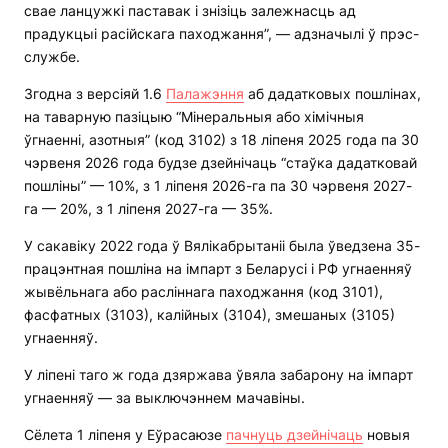
свае ланцужкі паставак і знізіць залежнасць ад
прадукцыі расійскага паходжання”, — адзначылі ў прэс-
службе.
Згодна з версіяй 1.6
Палажэння
аб дадатковых пошлінах,
на таварную пазіцыю “Мінеральныя або хімічныя
ўгнаенні, азотныя” (код 3102) з 18 ліпеня 2025 года па 30
чэрвеня 2026 года будзе дзейнічаць “стаўка дадатковай
пошліны” — 10%, з 1 ліпеня 2026-га па 30 чэрвеня 2027-
га — 20%, з 1 ліпеня 2027-га — 35%.
У сакавіку 2022 года ў Вялікабрытаніі была ўведзена 35-
працэнтная пошліна на імпарт з Беларусі і РФ угнаенняў
жывёльнага або расліннага паходжання (код 3101),
фасфатных (3103), калійных (3104), змешаных (3105)
угнаенняў.
У ліпені таго ж года дзяржава ўвяла забарону на імпарт
угнаенняў — за выключэннем мачавіны.
Сёлета 1 ліпеня у Еўрасаюзе
пачнуць дзейнічаць
новыя