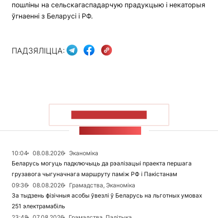
пошліны на сельскагаспадарчую прадукцыю і некаторыя
ўгнаенні з Беларусі і РФ.
ПАДЗЯЛІЦЦА:
ПАКАЗАЦЬ БОЛЬШ
СТУЖКА НАВІН
10:04
08.08.2026
Эканоміка
Беларусь могуць падключыць да рэалізацыі праекта першага
грузавога чыгуначнага маршруту паміж РФ і Пакістанам
09:36
08.08.2026
Грамадства, Эканоміка
За тыдзень фізічныя асобы ўвезлі ў Беларусь на льготных умовах
251 электрамабіль
23:48
07.08.2026
Грамадства, Палітыка