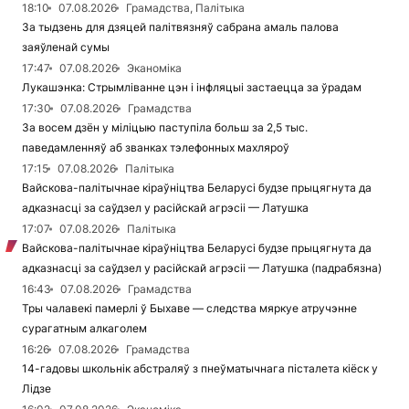
18:10
07.08.2026
Грамадства, Палітыка
За тыдзень для дзяцей палітвязняў сабрана амаль палова
заяўленай сумы
17:47
07.08.2026
Эканоміка
Лукашэнка: Стрымліванне цэн і інфляцыі застаецца за ўрадам
17:30
07.08.2026
Грамадства
За восем дзён у міліцыю паступіла больш за 2,5 тыс.
паведамленняў аб званках тэлефонных махляроў
17:15
07.08.2026
Палітыка
Вайскова-палітычнае кіраўніцтва Беларусі будзе прыцягнута да
адказнасці за саўдзел у расійскай агрэсіі — Латушка
17:07
07.08.2026
Палітыка
Вайскова-палітычнае кіраўніцтва Беларусі будзе прыцягнута да
адказнасці за саўдзел у расійскай агрэсіі — Латушка (падрабязна)
16:43
07.08.2026
Грамадства
Тры чалавекі памерлі ў Быхаве — следства мяркуе атручэнне
сурагатным алкаголем
16:26
07.08.2026
Грамадства
14-гадовы школьнік абстраляў з пнеўматычнага пісталета кіёск у
Лідзе