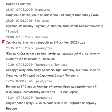
масла з Беларусі
21:47
07.08.2026
Эканоміка
Падпісана пагадненне аб электронным гандлі таварамі ў ЕАЭС
21:25
07.08.2026
Эканоміка
Лукашэнка назваў “жудасцю” павелічэнне страт Белкаапсаюза ў
11 разоў
21:08
07.08.2026
Палітыка
Хроніка палітычных рэпрэсій за 6–7 жніўня 2026 года
20:15
07.08.2026
Грамадства
Жыхар Кобрынскага раёна памёр ад перадазіроўкі алкаголю —
экспертыза паказала 7,2 праміле
19:39
07.08.2026
Грамадства, Палітыка
Беларускаму актывісту Аляксею Францкевічу, які пражывае ва
Украіне, на 10 гадоў забаронены ўезд у Польшчу
19:22
07.08.2026
Грамадства
Больш за 340 аварыйна-аднаўленчых брыгад задзейнічана ў
ліквідацыі наступстваў непагадзі — "Белэнерга"
18:24
07.08.2026
Грамадства
Двухгадовая дзяўчынка выпала з акна чацвёртага паверха ў
Брэсце