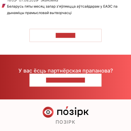
16:02
07.08.2026
Эканоміка
Беларусь пяты месяц запар з'яўляецца аўтсайдарам у ЕАЭС па
дынаміцы прамысловай вытворчасці
ЧЫТАЦЬ
У вас ёсць партнёрская прапанова?
НАПІШЫЦЕ НАМ
ПОЗІРК