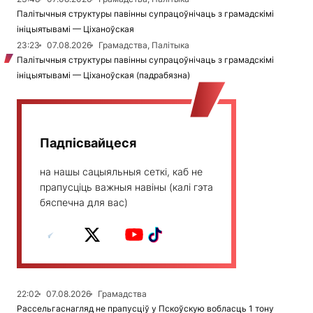
Палітычныя структуры павінны супрацоўнічаць з грамадскімі
ініцыятывамі — Ціханоўская
23:23
07.08.2026
Грамадства, Палітыка
Палітычныя структуры павінны супрацоўнічаць з грамадскімі
ініцыятывамі — Ціханоўская (падрабязна)
Падпісвайцеся
на нашы сацыяльныя сеткі, каб не
прапусціць важныя навіны (калі гэта
бяспечна для вас)
22:02
07.08.2026
Грамадства
Рассельгаснагляд не прапусціў у Пскоўскую вобласць 1 тону