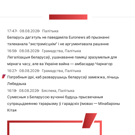
СТУЖКА НАВІН
17:47
08.08.2026
Палітыка
Беларусь дагэтуль не паведаміла Euronews аб прызнанні
тэлеканала "экстрэмісцкім" і не аргументавала рашэнне
16:56
08.08.2026
Грамадства, Палітыка
Легалізацыя беларусаў, ушанаванне памяці зразумелыя для
мірнага часу, але ва Украіне вайна — амбасадар Чарнагор
16:27
08.08.2026
Грамадства, Палітыка
Патрэбныя ідэі, каб разварушыць беларусаў замежжа, лічыць
Лябедзька
16:18
08.08.2026
Бяспека, Палітыка
Сумесныя з Беларуссю вучэнні будуць прысвечаныя
супрацьдзеянню тэрарызму ў гарадскіх ўмовах — Мінабароны
Кітая