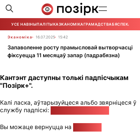
УСЕ НАВІНЫ
ПАЛІТЫКА
ЭКАНОМІКА
ГРАМАДСТВА
БЯСПЕКА
УСЕ
Эканоміка
16.07.2025
15:42
Запаволенне росту прамысловай вытворчасці
фіксуецца 11 месяцаў запар (падрабязна)
Кантэнт даступны толькі падпісчыкам
"Позірк+".
Калі ласка, аўтарызуйцеся альбо звярніцеся ў
службу падпіскі:
pozirk@pozirk.online
Вы можаце вернуцца на
Галоўную