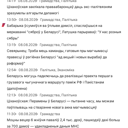
14:11
08.08.2026
Грамадства, Палітыка
Ціханоўская заклікала праваабаронцаў даць экс-палітвязням
зразумелы алгарытм дапамогі
13:50
08.08.2026
Грамадства, Палітыка
Бабарыка ўсумніўся ва ўплыве дэмсіл, спаслаўшыся на
меркаванні "сяброў у Беларусі", Латушка парыраваў: "У нас розныя
сябры"
13:15
08.08.2026
Грамадства, Палітыка
Севярынец: Трэба мець каманды, гатовыя пры магчымасці
правесці ў рэгіёнах Беларусі "ад акцый і новых вырабаў да
рэформаў"
12:54
08.08.2026
Палітыка, Эканоміка
Беларусь могуць падключыць да рэалізацыі праекта першага
грузавога чыгуначнага маршруту паміж РФ і Пакістанам
(дапоўнена)
12:13
08.08.2026
Грамадства, Палітыка
Ціханоўская: Перамены ў Беларусі — пытанне часу, мы можам
паўплываць на стварэнне новага акна магчымасцяў
11:30
08.08.2026
Грамадства
Моцны вецер 6 жніўня паваліў 2,4 тыс. дрэў, пашкодзіў дахі больш
за 700 дамоў — удакладненыя даныя МНС