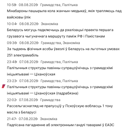
10:58
08.08.2026
Грамадства, Палітыка
Мінабароны пашырыла кола жанчын-медыкаў, якія трапляюць пад
вайсковы ўлік
10:04
08.08.2026
Эканоміка
Беларусь могуць падключыць да рэалізацыі праекта першага
грузавога чыгуначнага маршруту паміж РФ і Пакістанам
09:36
08.08.2026
Грамадства, Эканоміка
За тыдзень фізічныя асобы ўвезлі ў Беларусь на льготных умовах
251 электрамабіль
23:48
07.08.2026
Грамадства, Палітыка
Палітычныя структуры павінны супрацоўнічаць з грамадскімі
ініцыятывамі — Ціханоўская
23:23
07.08.2026
Грамадства, Палітыка
Палітычныя структуры павінны супрацоўнічаць з грамадскімі
ініцыятывамі — Ціханоўская (падрабязна)
22:02
07.08.2026
Грамадства
Рассельгаснагляд не прапусціў у Пскоўскую вобласць 1 тону
масла з Беларусі
21:47
07.08.2026
Эканоміка
Падпісана пагадненне аб электронным гандлі таварамі ў ЕАЭС