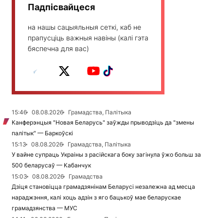
Падпісвайцеся
на нашы сацыяльныя сеткі, каб не
прапусціць важныя навіны (калі гэта
бяспечна для вас)
15:46
08.08.2026
Грамадства, Палітыка
Канферэнцыя "Новая Беларусь" заўжды прыводзіць да "змены
палітык" — Баркоўскі
15:13
08.08.2026
Грамадства, Палітыка
У вайне супраць Украіны з расійскага боку загінула ўжо больш за
500 беларусаў — Кабанчук
15:03
08.08.2026
Грамадства
Дзіця становіцца грамадзянінам Беларусі незалежна ад месца
нараджэння, калі хоць адзін з яго бацькоў мае беларускае
грамадзянства — МУС