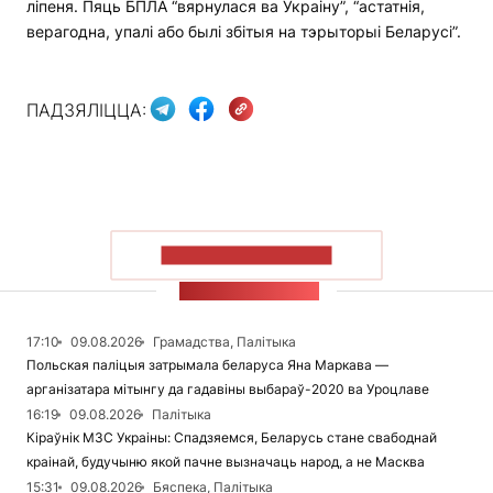
ліпеня. Пяць БПЛА “вярнулася ва Украіну”, “астатнія,
верагодна, упалі або былі збітыя на тэрыторыі Беларусі”.
ПАДЗЯЛІЦЦА:
ПАКАЗАЦЬ БОЛЬШ
СТУЖКА НАВІН
17:10
09.08.2026
Грамадства, Палітыка
Польская паліцыя затрымала беларуса Яна Маркава —
арганізатара мітынгу да гадавіны выбараў-2020 ва Уроцлаве
16:19
09.08.2026
Палітыка
Кіраўнік МЗС Украіны: Спадзяемся, Беларусь стане свабоднай
краінай, будучыню якой пачне вызначаць народ, а не Масква
15:31
09.08.2026
Бяспека, Палітыка