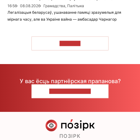
16:56
08.08.2026
Грамадства, Палітыка
Легалізацыя беларусаў, ушанаванне памяці зразумелыя для
мірнага часу, але ва Украіне вайна — амбасадар Чарнагор
ЧЫТАЦЬ
У вас ёсць партнёрская прапанова?
НАПІШЫЦЕ НАМ
ПОЗІРК