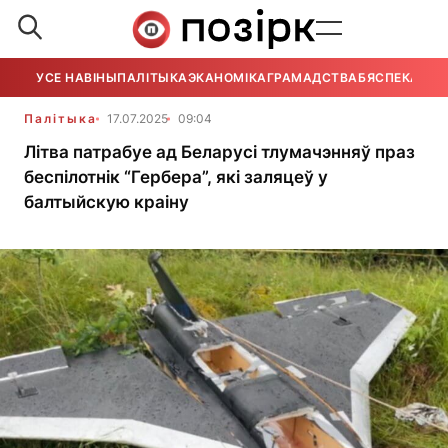
УСЕ НАВІНЫ
ПАЛІТЫКА
ЭКАНОМІКА
ГРАМАДСТВА
БЯСПЕКА
УСЕ
Палітыка
17.07.2025
09:04
Літва патрабуе ад Беларусі тлумачэнняў праз
беспілотнік “Гербера”, які заляцеў у
балтыйскую краіну