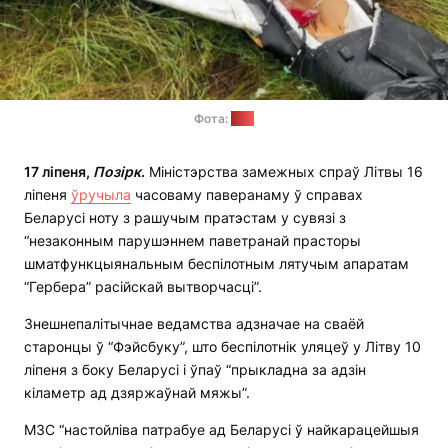
Фота:
LRT
17 ліпеня,
Позірк
.
Міністэрства замежных спраў Літвы 16
ліпеня
ўручыла
часоваму паверанаму ў справах
Беларусі ноту з рашучым пратэстам у сувязі з
“незаконным парушэннем паветранай прасторы
шматфункцыянальным беспілотным лятучым апаратам
“Гербера” расійскай вытворчасці”.
Знешнепалітычнае ведамства адзначае на сваёй
старонцы ў “Фэйсбуку”, што беспілотнік уляцеў у Літву 10
ліпеня з боку Беларусі і ўпаў “прыкладна за адзін
кіламетр ад дзяржаўнай мяжы”.
МЗС “настойліва патрабуе ад Беларусі ў найкарацейшыя