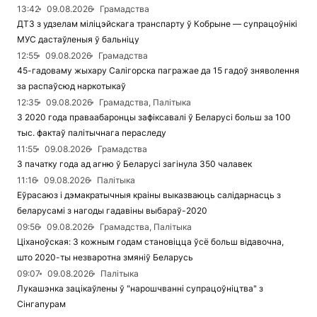
13:42
09.08.2026
Грамадства
ДТЗ з удзелам міліцэйскага транспарту ў Кобрыне — супрацоўнікі
МУС дастаўленыя ў бальніцу
12:55
09.08.2026
Грамадства
45-гадоваму жыхару Салігорска пагражае да 15 гадоў зняволення
за распаўсюд наркотыкаў
12:35
09.08.2026
Грамадства, Палітыка
З 2020 года праваабаронцы зафіксавалі ў Беларусі больш за 100
тыс. фактаў палітычнага пераследу
11:55
09.08.2026
Грамадства
З пачатку года ад агню ў Беларусі загінула 350 чалавек
11:16
09.08.2026
Палітыка
Еўрасаюз і дэмакратычныя краіны выказваюць салідарнасць з
беларусамі з нагоды гадавіны выбараў-2020
09:56
09.08.2026
Грамадства, Палітыка
Ціханоўская: З кожным годам становіцца ўсё больш відавочна,
што 2020-ты незваротна змяніў Беларусь
09:07
09.08.2026
Палітыка
Лукашэнка зацікаўлены ў "нарошчванні супрацоўніцтва" з
Сінгапурам