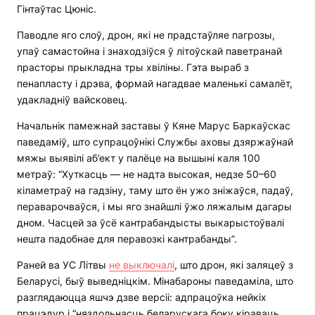
Гінтаўтас Цюніс.
Паводле яго слоў, дрон, які не прадстаўляе пагрозы,
упаў самастойна і знаходзіўся ў літоўскай паветранай
прасторы прыкладна тры хвіліны. Гэта выраб з
пенапласту і дрэва, формай нагадвае маленькі самалёт,
удакладніў вайсковец.
Начальнік памежнай заставы ў Кяне Марус Баркаўскас
паведаміў, што супрацоўнікі Службы аховы дзяржаўнай
мяжы выявілі аб’ект у палёце на вышыні каля 100
метраў: “Хуткасць — не надта высокая, недзе 50–60
кіламетраў на гадзіну, таму што ён ужо зніжаўся, падаў,
пераварочваўся, і мы яго знайшлі ўжо ляжалым дагары
дном. Часцей за ўсё кантрабандысты выкарыстоўвалі
нешта падобнае для перавозкі кантрабанды”.
Раней ва УС Літвы
не выключалі
, што дрон, які заляцеў з
Беларусі, быў выведніцкім. Мінабароны паведаміла, што
разглядаюцца яшчэ дзве версіі: адпрацоўка нейкіх
працэдур і “няздольнасць беларускага боку кіраваць