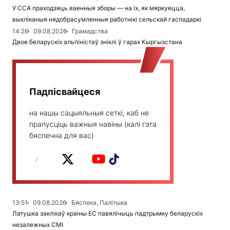
У ССА праходзяць ваенныя зборы — на іх, як мяркуецца,
выкліканыя нядобрасумленныя работнікі сельскай гаспадаркі
14:26
09.08.2026
Грамадства
Двое беларускіх альпіністаў зніклі ў гарах Кыргызстана
Падпісвайцеся
на нашы сацыяльныя сеткі, каб не
прапусціць важныя навіны (калі гэта
бяспечна для вас)
13:51
09.08.2026
Бяспека, Палітыка
Латушка заклікаў краіны ЕС павялічыць падтрымку беларускіх
незалежных СМІ