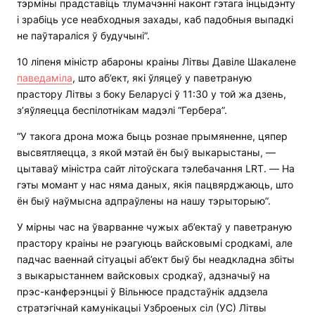
тэрміны прадставіць тлумачэнні наконт гэтага інцыдэнту
і зрабіць усе неабходныя захады, каб падобныя выпадкі
не паўтараліся ў будучыні”.
10 ліпеня міністр абароны краіны Літвы Давіле Шакалене
паведаміла
, што аб’ект, які ўляцеў у паветраную
прастору Літвы з боку Беларусі ў 11:30 у той жа дзень,
з’яўляецца беспілотнікам мадэлі “Гербера”.
“У такога дрона можа быць рознае прымяненне, цяпер
высвятляецца, з якой мэтай ён быў выкарыстаны, —
цытаваў міністра сайт літоўскага тэлебачання LRT. — На
гэты момант у нас няма даных, якія пацвярджаюць, што
ён быў наўмысна адпраўлены на нашу тэрыторыю”.
У мірны час на ўварванне чужых аб’ектаў у паветраную
прастору краіны не рэагуюць вайсковымі сродкамі, але
падчас ваеннай сітуацыі аб’ект быў бы неадкладна збіты
з выкарыстаннем вайсковых сродкаў, адзначыў на
прэс-канферэнцыі ў Вільнюсе прадстаўнік аддзела
стратэгічнай камунікацыі Узброеных сіл (УС) Літвы