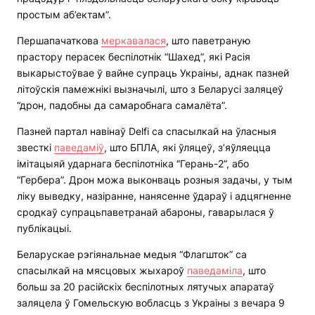
простым аб’ектам”.
Першапачаткова
меркавалася
, што паветраную
прастору перасек беспілотнік “Шахед”, які Расія
выкарыстоўвае ў вайне супраць Украіны, аднак пазней
літоўскія памежнікі вызначылі, што з Беларусі заляцеў
“дрон, падобны да самаробнага самалёта”.
Пазней партал навінаў Delfi са спасылкай на ўласныя
звесткі
паведаміў
, што БПЛА, які ўляцеў, з’яўляецца
імітацыяй ударнага беспілотніка “Герань-2”, або
“Гербера”. Дрон можа выконваць розныя задачы, у тым
ліку выведку, назіранне, нанясенне ўдараў і адцягненне
сродкаў супрацьпаветранай абароны, гаварылася ў
публікацыі.
Беларускае рэгіянальнае медыя “Флагшток” са
спасылкай на мясцовых жыхароў
паведаміла
, што
больш за 20 расійскіх беспілотных лятучых апаратаў
заляцела ў Гомельскую вобласць з Украіны з вечара 9