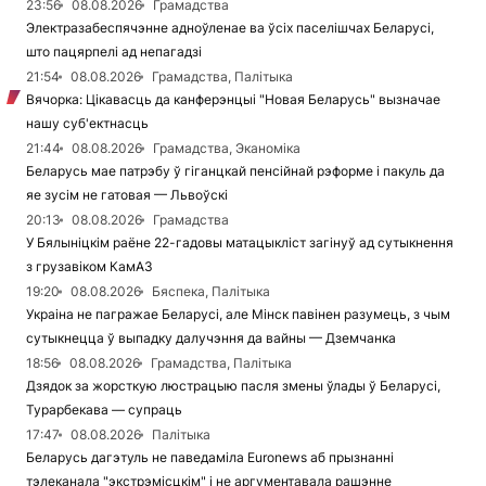
23:56
08.08.2026
Грамадства
Электразабеспячэнне адноўленае ва ўсіх паселішчах Беларусі,
што пацярпелі ад непагадзі
21:54
08.08.2026
Грамадства, Палітыка
Вячорка: Цікавасць да канферэнцыі "Новая Беларусь" вызначае
нашу суб'ектнасць
21:44
08.08.2026
Грамадства, Эканоміка
Беларусь мае патрэбу ў гіганцкай пенсійнай рэформе і пакуль да
яе зусім не гатовая — Львоўскі
20:13
08.08.2026
Грамадства
У Бялыніцкім раёне 22-гадовы матацыкліст загінуў ад сутыкнення
з грузавіком КамАЗ
19:20
08.08.2026
Бяспека, Палітыка
Украіна не пагражае Беларусі, але Мінск павінен разумець, з чым
сутыкнецца ў выпадку далучэння да вайны — Дземчанка
18:56
08.08.2026
Грамадства, Палітыка
Дзядок за жорсткую люстрацыю пасля змены ўлады ў Беларусі,
Турарбекава — супраць
17:47
08.08.2026
Палітыка
Беларусь дагэтуль не паведаміла Euronews аб прызнанні
тэлеканала "экстрэмісцкім" і не аргументавала рашэнне