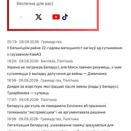
бяспечна для вас)
20:13
08.08.2026
Грамадства
У Бялыніцкім раёне 22-гадовы матацыкліст загінуў ад сутыкнення
з грузавіком КамАЗ
19:20
08.08.2026
Бяспека, Палітыка
Украіна не пагражае Беларусі, але Мінск павінен разумець, з чым
сутыкнецца ў выпадку далучэння да вайны — Дземчанка
18:56
08.08.2026
Грамадства, Палітыка
Дзядок за жорсткую люстрацыю пасля змены ўлады ў Беларусі,
Турарбекава — супраць
17:47
08.08.2026
Палітыка
Беларусь дагэтуль не паведаміла Euronews аб прызнанні
тэлеканала "экстрэмісцкім" і не аргументавала рашэнне
16:56
08.08.2026
Грамадства, Палітыка
Легалізацыя беларусаў, ушанаванне памяці зразумелыя для