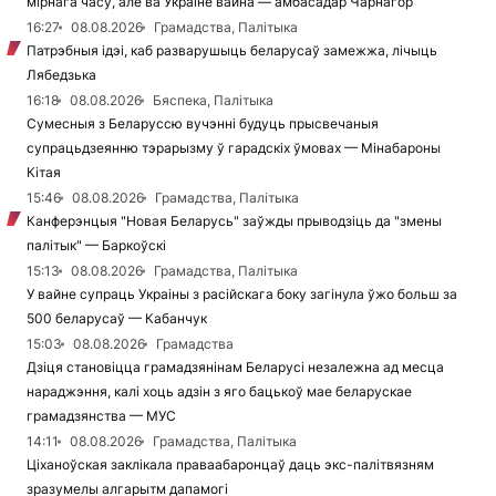
мірнага часу, але ва Украіне вайна — амбасадар Чарнагор
16:27
08.08.2026
Грамадства, Палітыка
Патрэбныя ідэі, каб разварушыць беларусаў замежжа, лічыць
Лябедзька
16:18
08.08.2026
Бяспека, Палітыка
Сумесныя з Беларуссю вучэнні будуць прысвечаныя
супрацьдзеянню тэрарызму ў гарадскіх ўмовах — Мінабароны
Кітая
15:46
08.08.2026
Грамадства, Палітыка
Канферэнцыя "Новая Беларусь" заўжды прыводзіць да "змены
палітык" — Баркоўскі
15:13
08.08.2026
Грамадства, Палітыка
У вайне супраць Украіны з расійскага боку загінула ўжо больш за
500 беларусаў — Кабанчук
15:03
08.08.2026
Грамадства
Дзіця становіцца грамадзянінам Беларусі незалежна ад месца
нараджэння, калі хоць адзін з яго бацькоў мае беларускае
грамадзянства — МУС
14:11
08.08.2026
Грамадства, Палітыка
Ціханоўская заклікала праваабаронцаў даць экс-палітвязням
зразумелы алгарытм дапамогі