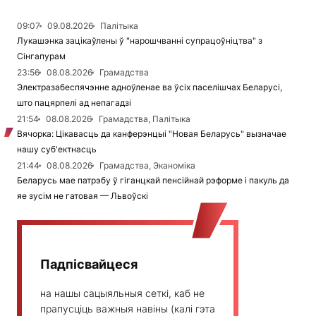
09:07
09.08.2026
Палітыка
Лукашэнка зацікаўлены ў "нарошчванні супрацоўніцтва" з
Сінгапурам
23:56
08.08.2026
Грамадства
Электразабеспячэнне адноўленае ва ўсіх паселішчах Беларусі,
што пацярпелі ад непагадзі
21:54
08.08.2026
Грамадства, Палітыка
Вячорка: Цікавасць да канферэнцыі "Новая Беларусь" вызначае
нашу суб'ектнасць
21:44
08.08.2026
Грамадства, Эканоміка
Беларусь мае патрэбу ў гіганцкай пенсійнай рэформе і пакуль да
яе зусім не гатовая — Львоўскі
Падпісвайцеся
на нашы сацыяльныя сеткі, каб не
прапусціць важныя навіны (калі гэта