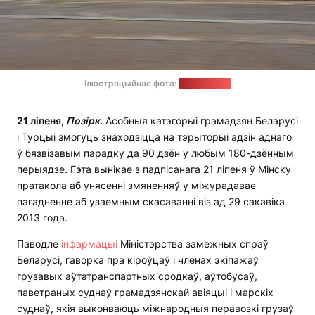
Ілюстрацыйнае фота:
pixabay.com
21 ліпеня,
Позірк
.
Асобныя катэгорыі грамадзян Беларусі
і Турцыі змогуць знаходзіцца на тэрыторыі адзін аднаго
ў бязвізавым парадку да 90 дзён у любым 180-дзённым
перыядзе. Гэта вынікае з падпісанага 21 ліпеня ў Мінску
пратакола аб унясенні змяненняў у міжурадавае
пагадненне аб узаемным скасаванні віз ад 29 сакавіка
2013 года.
Паводле
інфармацыі
Міністэрства замежных спраў
Беларусі, гаворка пра кіроўцаў і членах экіпажаў
грузавых аўтатранспартных сродкаў, аўтобусаў,
паветраных суднаў грамадзянскай авіяцыі і марскіх
суднаў, якія выконваюць міжнародныя перавозкі грузаў