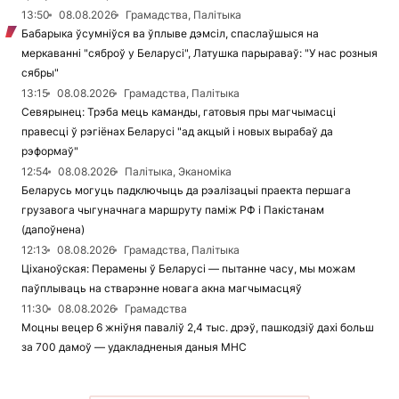
13:50
08.08.2026
Грамадства, Палітыка
Бабарыка ўсумніўся ва ўплыве дэмсіл, спаслаўшыся на
меркаванні "сяброў у Беларусі", Латушка парыраваў: "У нас розныя
сябры"
13:15
08.08.2026
Грамадства, Палітыка
Севярынец: Трэба мець каманды, гатовыя пры магчымасці
правесці ў рэгіёнах Беларусі "ад акцый і новых вырабаў да
рэформаў"
12:54
08.08.2026
Палітыка, Эканоміка
Беларусь могуць падключыць да рэалізацыі праекта першага
грузавога чыгуначнага маршруту паміж РФ і Пакістанам
(дапоўнена)
12:13
08.08.2026
Грамадства, Палітыка
Ціханоўская: Перамены ў Беларусі — пытанне часу, мы можам
паўплываць на стварэнне новага акна магчымасцяў
11:30
08.08.2026
Грамадства
Моцны вецер 6 жніўня паваліў 2,4 тыс. дрэў, пашкодзіў дахі больш
за 700 дамоў — удакладненыя даныя МНС