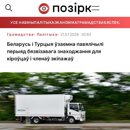
УСЕ НАВІНЫ
ПАЛІТЫКА
ЭКАНОМІКА
ГРАМАДСТВА
БЯСПЕКА
УСЕ
Грамадства
Палітыка
21.07.2025
20:44
Беларусь і Турцыя ўзаемна павялічылі
перыяд бязвізавага знаходжання для
кіроўцаў і членаў экіпажаў