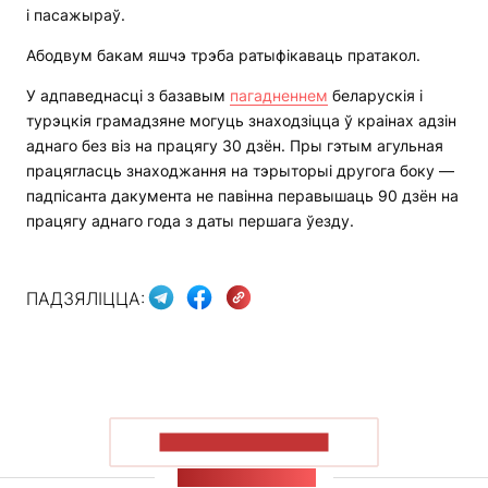
і пасажыраў.
Абодвум бакам яшчэ трэба ратыфікаваць пратакол.
У адпаведнасці з базавым
пагадненнем
беларускія і
турэцкія грамадзяне могуць знаходзіцца ў краінах адзін
аднаго без віз на працягу 30 дзён. Пры гэтым агульная
працягласць знаходжання на тэрыторыі другога боку —
падпісанта дакумента не павінна перавышаць 90 дзён на
працягу аднаго года з даты першага ўезду.
ПАДЗЯЛІЦЦА:
ПАКАЗАЦЬ БОЛЬШ
СТУЖКА НАВІН