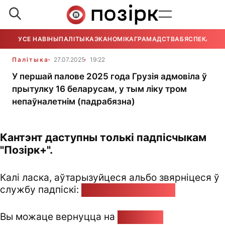
УСЕ НАВІНЫ
ПАЛІТЫКА
ЭКАНОМІКА
ГРАМАДСТВА
БЯСПЕКА
УСЕ
Палітыка
27.07.2025
19:22
У першай палове 2025 года Грузія адмовіла ў
прытулку 16 беларусам, у тым ліку тром
непаўналетнім (падрабязна)
Кантэнт даступны толькі падпісчыкам
"Позірк+".
Калі ласка, аўтарызуйцеся альбо звярніцеся ў
службу падпіскі:
pozirk@pozirk.online
Вы можаце вернуцца на
Галоўную