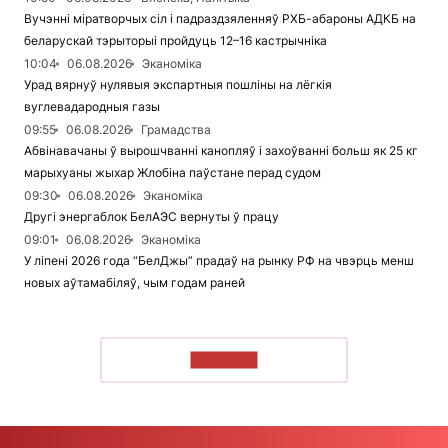
Вучэнні міратворчых сіл і падраздзяленняў РХБ-абароны АДКБ на
беларускай тэрыторыі пройдуць 12–16 кастрычніка
10:04
06.08.2026
Эканоміка
Урад вярнуў нулявыя экспартныя пошліны на лёгкія
вуглевадародныя газы
09:55
06.08.2026
Грамадства
Абвінавачаны ў вырошчванні канопляў і захоўванні больш як 25 кг
марыхуаны жыхар Жлобіна паўстане перад судом
09:30
06.08.2026
Эканоміка
Другі энергаблок БелАЭС вернуты ў працу
09:01
06.08.2026
Эканоміка
У ліпені 2026 года “БелДжы” прадаў на рынку РФ на чвэрць менш
новых аўтамабіляў, чым годам раней
ЧЫТАЦЬ