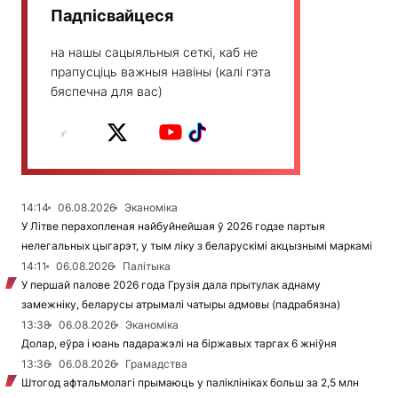
Падпісвайцеся
на нашы сацыяльныя сеткі, каб не
прапусціць важныя навіны (калі гэта
бяспечна для вас)
14:14
06.08.2026
Эканоміка
У Літве перахопленая найбуйнейшая ў 2026 годзе партыя
нелегальных цыгарэт, у тым ліку з беларускімі акцызнымі маркамі
14:11
06.08.2026
Палітыка
У першай палове 2026 года Грузія дала прытулак аднаму
замежніку, беларусы атрымалі чатыры адмовы (падрабязна)
13:38
06.08.2026
Эканоміка
Долар, еўра і юань падаражэлі на біржавых таргах 6 жніўня
13:36
06.08.2026
Грамадства
Штогод афтальмолагі прымаюць у паліклініках больш за 2,5 млн