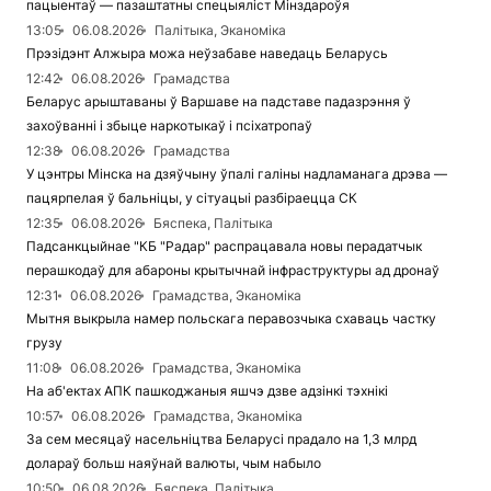
пацыентаў — пазаштатны спецыяліст Мінздароўя
13:05
06.08.2026
Палітыка, Эканоміка
Прэзідэнт Алжыра можа неўзабаве наведаць Беларусь
12:42
06.08.2026
Грамадства
Беларус арыштаваны ў Варшаве на падставе падазрэння ў
захоўванні і збыце наркотыкаў і псіхатропаў
12:38
06.08.2026
Грамадства
У цэнтры Мінска на дзяўчыну ўпалі галіны надламанага дрэва —
пацярпелая ў бальніцы, у сітуацыі разбіраецца СК
12:35
06.08.2026
Бяспека, Палітыка
Падсанкцыйнае "КБ "Радар" распрацавала новы перадатчык
перашкодаў для абароны крытычнай інфраструктуры ад дронаў
12:31
06.08.2026
Грамадства, Эканоміка
Мытня выкрыла намер польскага перавозчыка схаваць частку
грузу
11:08
06.08.2026
Грамадства, Эканоміка
На аб'ектах АПК пашкоджаныя яшчэ дзве адзінкі тэхнікі
10:57
06.08.2026
Грамадства, Эканоміка
За сем месяцаў насельніцтва Беларусі прадало на 1,3 млрд
долараў больш наяўнай валюты, чым набыло
10:50
06.08.2026
Бяспека, Палітыка