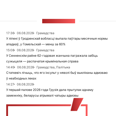
СТУЖКА НАВІН
17:36
06.08.2026
Грамадства
У ліпені ў Гродзенскай вобласці выпала паўтары месячныя нормы
ападкаў, у Гомельскай — менш за 60%
15:08
06.08.2026
Грамадства
У Сенненскім раёне 62-гадовая жанчына пагражала забіць
сужыцеля — распачатая крымінальная справа
14:49
06.08.2026
Грамадства, Палітыка
Статкевіч лічыць, что яго інсульт у няволі быў выкліканы адмоваю
ў неабходных леках
14:27
06.08.2026
У першай палове 2026 года Грузія дала прытулак аднаму
замежніку, беларусы атрымалі чатыры адмовы