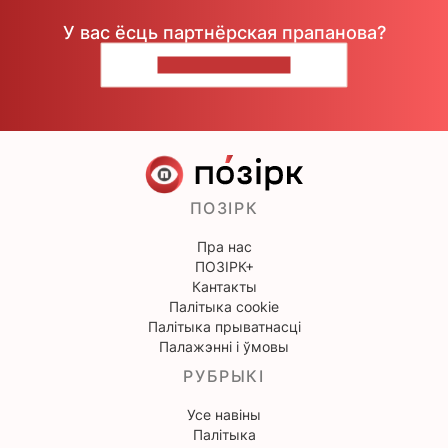
У вас ёсць партнёрская прапанова?
НАПІШЫЦЕ НАМ
ПОЗІРК
Пра нас
ПОЗІРК+
Кантакты
Палітыка cookie
Палітыка прыватнасці
Палажэнні і ўмовы
РУБРЫКІ
Усе навіны
Палітыка