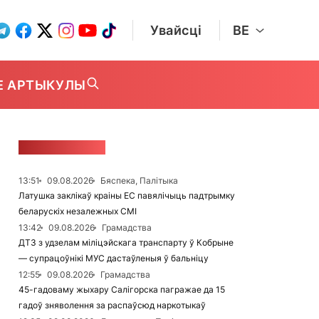
Увайсці
BE
Е АРТЫКУЛЫ
СТУЖКА НАВІН
13:51
09.08.2026
Бяспека, Палітыка
Латушка заклікаў краіны ЕС павялічыць падтрымку
беларускіх незалежных СМІ
13:42
09.08.2026
Грамадства
ДТЗ з удзелам міліцэйскага транспарту ў Кобрыне
— супрацоўнікі МУС дастаўленыя ў бальніцу
12:55
09.08.2026
Грамадства
45-гадоваму жыхару Салігорска пагражае да 15
гадоў зняволення за распаўсюд наркотыкаў