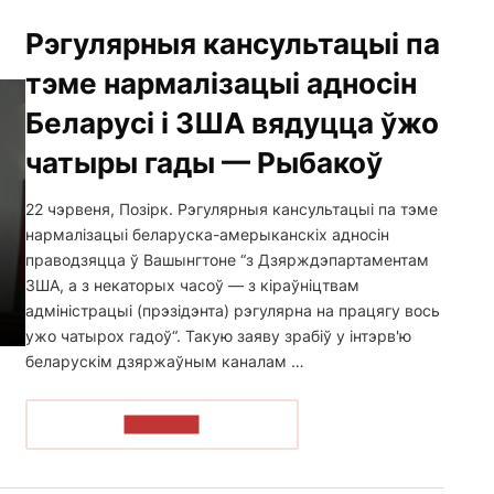
Рэгулярныя кансультацыі па
тэме нармалізацыі адносін
Беларусі і ЗША вядуцца ўжо
чатыры гады — Рыбакоў
22 чэрвеня, Позірк. Рэгулярныя кансультацыі па тэме
нармалізацыі беларуска-амерыканскіх адносін
праводзяцца ў Вашынгтоне “з Дзярждэпартаментам
ЗША, а з некаторых часоў — з кіраўніцтвам
адміністрацыі (прэзідэнта) рэгулярна на працягу вось
ужо чатырох гадоў“. Такую заяву зрабіў у інтэрв'ю
беларускім дзяржаўным каналам …
ЧЫТАЦЬ