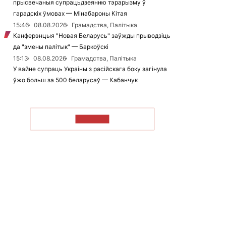
прысвечаныя супрацьдзеянню тэрарызму ў
гарадскіх ўмовах — Мінабароны Кітая
15:46
08.08.2026
Грамадства, Палітыка
Канферэнцыя "Новая Беларусь" заўжды прыводзіць
да "змены палітык" — Баркоўскі
15:13
08.08.2026
Грамадства, Палітыка
У вайне супраць Украіны з расійскага боку загінула
ўжо больш за 500 беларусаў — Кабанчук
ЧЫТАЦЬ