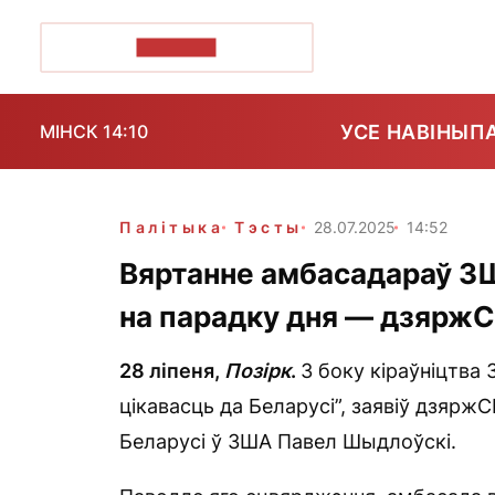
ПОЗІРК+
УСЕ НАВІНЫ
П
МІНСК 14:10
Палітыка
Тэсты
28.07.2025
14:52
Вяртанне амбасадараў ЗШ
на парадку дня — дзярж
28 ліпеня,
Позірк
.
З боку кіраўніцтва
цікавасць да Беларусі”, заявіў дзярж
Беларусі ў ЗША Павел Шыдлоўскі.