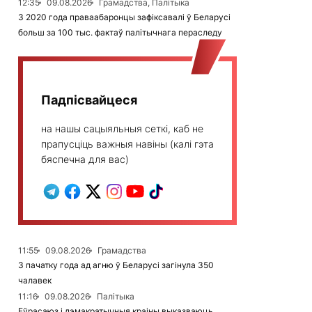
12:35
09.08.2026
Грамадства, Палітыка
З 2020 года праваабаронцы зафіксавалі ў Беларусі
больш за 100 тыс. фактаў палітычнага пераследу
Падпісвайцеся
на нашы сацыяльныя сеткі, каб не
прапусціць важныя навіны (калі гэта
бяспечна для вас)
11:55
09.08.2026
Грамадства
З пачатку года ад агню ў Беларусі загінула 350
чалавек
11:16
09.08.2026
Палітыка
Еўрасаюз і дэмакратычныя краіны выказваюць