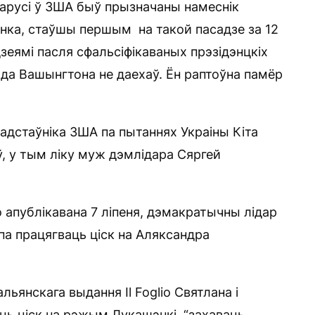
арусі ў ЗША быў прызначаны намеснік
нка, стаўшы першым на такой пасадзе за 12
дзеямі пасля сфальсіфікаваных прэзідэнцкіх
 да Вашынгтона не даехаў. Ён раптоўна памёр
радстаўніка ЗША па пытаннях Украіны Кіта
ў, у тым ліку муж дэмлідара Сяргей
о апублікавана 7 ліпеня, дэмакратычны лідар
па працягваць ціск на Аляксандра
льянскага выдання Il Foglio Святлана і
аць ціск на рэжым Лукашэнкі, “захаваць