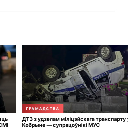
ГРАМАДСТВА
ыць
ДТЗ з удзелам міліцэйскага транспарту 
СМІ
Кобрыне — супрацоўнікі МУС