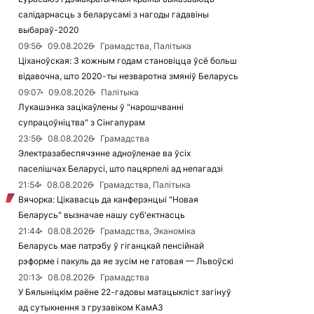
салідарнасць з беларусамі з нагоды гадавіны
выбараў-2020
09:56
09.08.2026
Грамадства, Палітыка
Ціханоўская: З кожным годам становіцца ўсё больш
відавочна, што 2020-ты незваротна змяніў Беларусь
09:07
09.08.2026
Палітыка
Лукашэнка зацікаўлены ў "нарошчванні
супрацоўніцтва" з Сінгапурам
23:56
08.08.2026
Грамадства
Электразабеспячэнне адноўленае ва ўсіх
паселішчах Беларусі, што пацярпелі ад непагадзі
21:54
08.08.2026
Грамадства, Палітыка
Вячорка: Цікавасць да канферэнцыі "Новая
Беларусь" вызначае нашу суб'ектнасць
21:44
08.08.2026
Грамадства, Эканоміка
Беларусь мае патрэбу ў гіганцкай пенсійнай
рэформе і пакуль да яе зусім не гатовая — Львоўскі
20:13
08.08.2026
Грамадства
У Бялыніцкім раёне 22-гадовы матацыкліст загінуў
ад сутыкнення з грузавіком КамАЗ