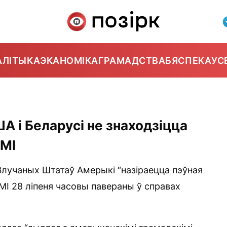
АЛІТЫКА
ЭКАНОМІКА
ГРАМАДСТВА
БЯСПЕКА
УС
А і Беларусі не знаходзіцца
СМІ
 Злучаных Штатаў Амерыкі “назіраецца пэўная
СМІ 28 ліпеня часовы павераны ў справах