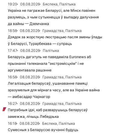
19:20
08.08.2026
Бяспека, Палітыка
Украіна не пагражае Беларусі, але Мінск павінен
разумець, з чым сутыкнецца ў выпадку далучэння
да вайны — Дземчанка
18:56
08.08.2026
Грамадства, Палітыка
Дзядок за жорсткую люстрацыю пасля змены ўлады
ў Беларусі, Турарбекава — супраць
17:47
08.08.2026
Палітыка
Беларусь дагэтуль не паведаміла Euronews аб
прызнанні тэлеканала "экстрэмісцкім" і не
аргументавала рашэнне
16:56
08.08.2026
Грамадства, Палітыка
Легалізацыя беларусаў, ушанаванне памяці
зразумелыя для мірнага часу, але ва Украіне вайна
— амбасадар Чарнагор
16:27
08.08.2026
Грамадства, Палітыка
Патрэбныя ідэі, каб разварушыць беларусаў
замежжа, лічыць Лябедзька
16:18
08.08.2026
Бяспека, Палітыка
Сумесныя з Беларуссю вучэнні будуць