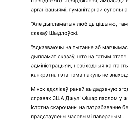
Паводле яго сцвярджэння, амбасада в
арганізацыямі, гуманітарнай супольн
“Але дыпламатыя любіць цішыню, таму
сказаў Шыдлоўскі.
“Адказваючы на пытанне аб магчымас
дыпламат сказаў, што на гэтым этапе
адміністрацыяй, неабходныя кантакты
канкрэтна гэта тэма пакуль не знаходз
Мінск адклікаў раней выдадзеную зго
справах ЗША Джулі Фішэр паслом у жні
істотна скарочаны на патрабаванне бе
прадстаўлены часовымі паверанымі.