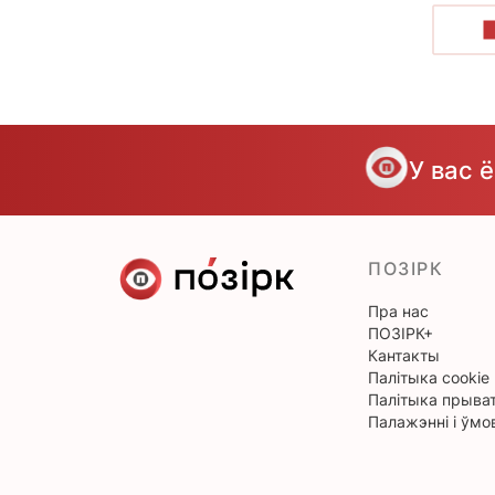
У вас 
ПОЗІРК
Пра нас
ПОЗІРК+
Кантакты
Палітыка cookie
Палітыка прыват
Палажэнні і ўмо