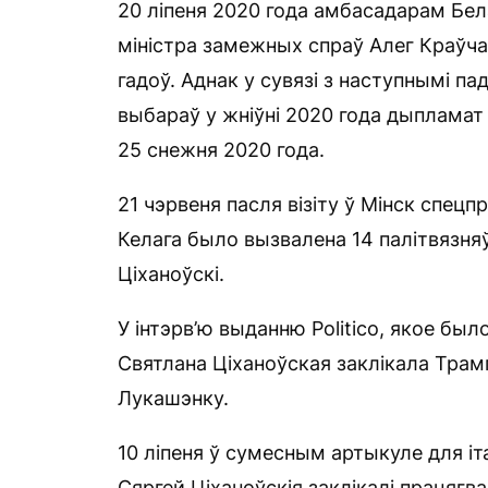
20 ліпеня 2020 года амбасадарам Бел
міністра замежных спраў Алег Краўча
гадоў. Аднак у сувязі з наступнымі па
выбараў у жніўні 2020 года дыпламат
25 снежня 2020 года.
21 чэрвеня пасля візіту ў Мінск спецп
Келага было вызвалена 14 палітвязня
Ціханоўскі.
У інтэрв’ю выданню Politico, якое был
Святлана Ціханоўская заклікала Трам
Лукашэнку.
10 ліпеня ў сумесным артыкуле для іта
Сяргей Ціханоўскія заклікалі працягв