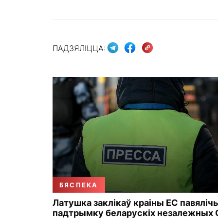
ПАДЗЯЛІЦЦА:
БЯСПЕКА
Латушка заклікаў краіны ЕС павяліч
падтрымку беларускіх незалежных 