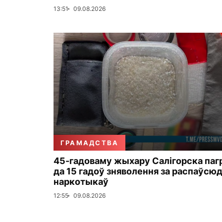
13:51
09.08.2026
ГРАМАДСТВА
45-гадоваму жыхару Салігорска па
да 15 гадоў зняволення за распаўсю
наркотыкаў
12:55
09.08.2026