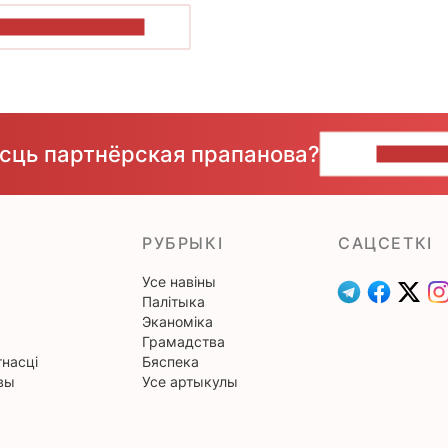
ПАКАЗАЦЬ БОЛЬШ
ёсць партнёрская прапанова?
НАПІШЫ
РУБРЫКІ
САЦСЕТКІ
Усе навіны
Палітыка
Эканоміка
Грамадства
насці
Бяспека
вы
Усе артыкулы