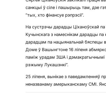
санкцыі ў сіле і пашырыць там, дзе гэ
“тых, хто фінансуе рэпрэсіі”.
На сустрэчы дарадцы Ціханоўскай па
Кучынскага з намеснікам дарадцы па 
дарадцам па нацыянальнай бяспецы в
Доме ў Вашынгтоне 16 ліпеня абмярко
паміж урадам ЗША і дэмакратычнымі с
рэжыму Лукашэнкі”.
25 ліпеня, вынікае з паведамленняў п
неназванаму амерыканскаму СМІ. Яно 