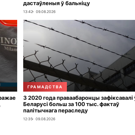
дастаўленыя ў бальніцу
13:42
09.08.2026
ГРАМАДСТВА
гражае
З 2020 года праваабаронцы зафіксавалі 
д
Беларусі больш за 100 тыс. фактаў
палітычнага пераследу
12:35
09.08.2026