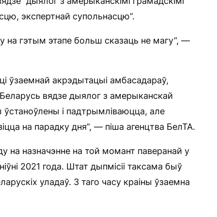
ядзе “дыялог з амерыканскімі грамадскімі
асцю, экспертнай супольнасцю”.
 на гэтым этапе больш сказаць не магу”, —
ці ўзаемнай акрэдытацыі амбасадараў,
 Беларусь вядзе дыялог з амерыканскай
 ўстаноўлены і падтрымліваюцца, але
іцца на парадку дня”, — піша агенцтва БелТА.
ду на назначэнне на той момант паверанай у
ўні 2021 года. Штат дыпмісіі таксама быў
ларускіх уладаў. З таго часу краіны ўзаемна