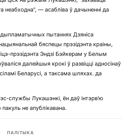
та неабходна”, — асабліва ў дачыненні да
 дыпламатычных пытаннях Дзяніса
нацыянальнай бяспецы прэзідэнта краіны,
іцэ-прэзідэнта Эндзі Бэйкерам у Белым
ўваліся далейшыя крокі ў развіцці адносінаў
іламі Беларусі, а таксама шляхах. да
рэс-службы Лукашэнкі, ён даў інтэрв’ю
пакуль не апублікавана.
ПАЛІТЫКА