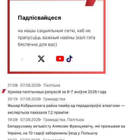
Падпісвайцеся
на нашы сацыяльныя сеткі, каб не
прапусціць важныя навіны (калі гэта
бяспечна для вас)
21:08
07.08.2026
Палітыка
Хроніка палітычных рэпрэсій за 6–7 жніўня 2026 года
20:15
07.08.2026
Грамадства
Жыхар Кобрынскага раёна памёр ад перадазіроўкі алкаголю —
экспертыза паказала 7,2 праміле
19:39
07.08.2026
Грамадства, Палітыка
Беларускаму актывісту Аляксею Францкевічу, які пражывае ва
Украіне, на 10 гадоў забаронены ўезд у Польшчу