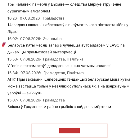
Тры чалавекі памерлі ў Быхаве — следства мяркуе атручэнне
сурагатным алкаголем
16:26
07.08.2026
Грамадства
14-гадовы школьнік абстраляў з пнеўматычнага пісталета кіёск у
Лідзе
16:02
07.08.2026
Эканоміка
Беларусь пяты месяц запар з'яўляецца аўтсайдарам у ЕАЭС па
дынаміцы прамысловай вытворчасці
15:53
07.08.2026
Грамадства, Палітыка
У "спіс экстрэмістаў" дададзеныя яшчэ чатыры чалавекі
15:34
07.08.2026
Грамадства, Палітыка
АПК: Пры захаванні цяперашніх тэндэнцый беларуская мова хутка
можа застацца толькі ў невялікіх супольнасцях, а на дзяржаўным
узроўні — знікнуць
15:07
07.08.2026
Грамадства
Зніклы ў Гродзенскім раёне грыбнік знойдзены мёртвым
ЧЫТАЦЬ