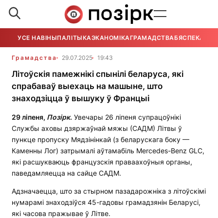
УСЕ НАВІНЫ
ПАЛІТЫКА
ЭКАНОМІКА
ГРАМАДСТВА
БЯСПЕКА
УСЕ
Грамадства
29.07.2025
19:43
Літоўскія памежнікі спынілі беларуса, які
спрабаваў выехаць на машыне, што
знаходзіцца ў вышуку ў Францыі
29 ліпеня,
Позірк
.
Увечары 26 ліпеня супрацоўнікі
Службы аховы дзяржаўнай мяжы (САДМ) Літвы ў
пункце пропуску Мядзінінкай (з беларускага боку —
Каменны Лог) затрымалі аўтамабіль Mercedes-Benz GLC,
які расшукваюць французскія праваахоўныя органы,
паведамляецца на сайце САДМ.
Адзначаецца, што за стырном пазадарожніка з літоўскімі
нумарамі знаходзіўся 45-гадовы грамадзянін Беларусі,
які часова пражывае ў Літве.