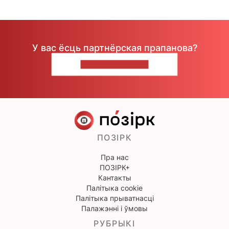
У вас ёсць партнёрская прапанова?
НАПІШЫЦЕ НАМ
ПОЗІРК
Пра нас
ПОЗІРК+
Кантакты
Палітыка cookie
Палітыка прыватнасці
Палажэнні і ўмовы
РУБРЫКІ