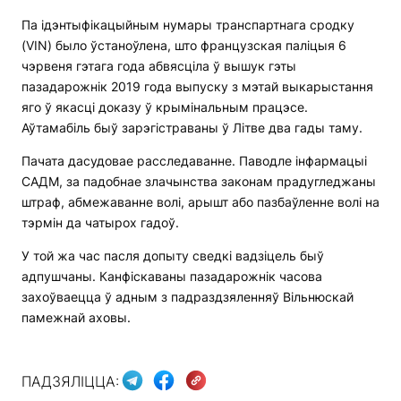
Па ідэнтыфікацыйным нумары транспартнага сродку
(VIN) было ўстаноўлена, што французская паліцыя 6
чэрвеня гэтага года абвясціла ў вышук гэты
пазадарожнік 2019 года выпуску з мэтай выкарыстання
яго ў якасці доказу ў крымінальным працэсе.
Аўтамабіль быў зарэгістраваны ў Літве два гады таму.
Пачата дасудовае расследаванне. Паводле інфармацыі
САДМ, за падобнае злачынства законам прадугледжаны
штраф, абмежаванне волі, арышт або пазбаўленне волі на
тэрмін да чатырох гадоў.
У той жа час пасля допыту сведкі вадзіцель быў
адпушчаны. Канфіскаваны пазадарожнік часова
захоўваецца ў адным з падраздзяленняў Вільнюскай
памежнай аховы.
ПАДЗЯЛІЦЦА: