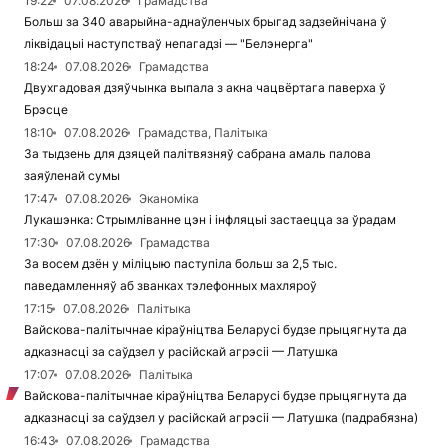
19:22
07.08.2026
Грамадства
Больш за 340 аварыйна-аднаўленчых брыгад задзейнічана ў
ліквідацыі наступстваў непагадзі — "Белэнерга"
18:24
07.08.2026
Грамадства
Двухгадовая дзяўчынка выпала з акна чацвёртага паверха ў
Брэсце
18:10
07.08.2026
Грамадства, Палітыка
За тыдзень для дзяцей палітвязняў сабрана амаль палова
заяўленай сумы
17:47
07.08.2026
Эканоміка
Лукашэнка: Стрымліванне цэн і інфляцыі застаецца за ўрадам
17:30
07.08.2026
Грамадства
За восем дзён у міліцыю паступіла больш за 2,5 тыс.
паведамленняў аб званках тэлефонных махляроў
17:15
07.08.2026
Палітыка
Вайскова-палітычнае кіраўніцтва Беларусі будзе прыцягнута да
адказнасці за саўдзел у расійскай агрэсіі — Латушка
17:07
07.08.2026
Палітыка
Вайскова-палітычнае кіраўніцтва Беларусі будзе прыцягнута да
адказнасці за саўдзел у расійскай агрэсіі — Латушка (падрабязна)
16:43
07.08.2026
Грамадства