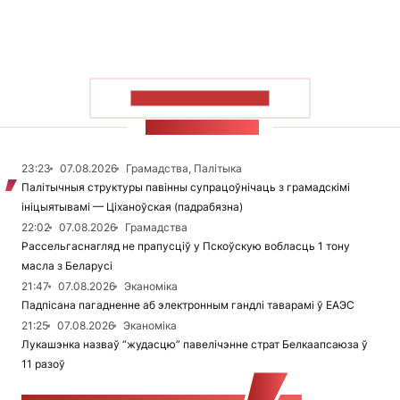
ПАКАЗАЦЬ БОЛЬШ
СТУЖКА НАВІН
23:23
07.08.2026
Грамадства, Палітыка
Палітычныя структуры павінны супрацоўнічаць з грамадскімі
ініцыятывамі — Ціханоўская (падрабязна)
22:02
07.08.2026
Грамадства
Рассельгаснагляд не прапусціў у Пскоўскую вобласць 1 тону
масла з Беларусі
21:47
07.08.2026
Эканоміка
Падпісана пагадненне аб электронным гандлі таварамі ў ЕАЭС
21:25
07.08.2026
Эканоміка
Лукашэнка назваў “жудасцю” павелічэнне страт Белкаапсаюза ў
11 разоў