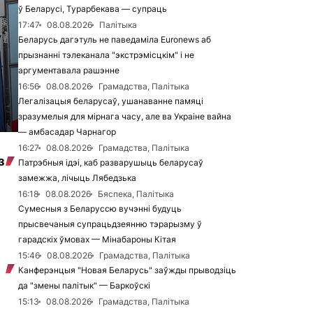
ў Беларусі, Турарбекава — супраць
17:47
08.08.2026
Палітыка
Беларусь дагэтуль не паведаміла Euronews аб
прызнанні тэлеканала "экстрэмісцкім" і не
аргументавала рашэнне
16:56
08.08.2026
Грамадства, Палітыка
Легалізацыя беларусаў, ушанаванне памяці
зразумелыя для мірнага часу, але ва Украіне вайна
— амбасадар Чарнагор
16:27
08.08.2026
Грамадства, Палітыка
з
Патрэбныя ідэі, каб разварушыць беларусаў
замежжа, лічыць Лябедзька
16:18
08.08.2026
Бяспека, Палітыка
Сумесныя з Беларуссю вучэнні будуць
прысвечаныя супрацьдзеянню тэрарызму ў
гарадскіх ўмовах — Мінабароны Кітая
15:46
08.08.2026
Грамадства, Палітыка
Канферэнцыя "Новая Беларусь" заўжды прыводзіць
да "змены палітык" — Баркоўскі
15:13
08.08.2026
Грамадства, Палітыка