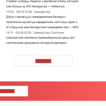
У вайне супраць Украіны з расійскага боку загінула
ўжо больш за 500 беларусаў — Кабанчук
15:03
08.08.2026
Грамадства
Дзіця становіцца грамадзянінам Беларусі
незалежна ад месца нараджэння, калі хоць адзін з
яго бацькоў мае беларускае грамадзянства — МУС
14:11
08.08.2026
Грамадства, Палітыка
Ціханоўская заклікала праваабаронцаў даць экс-
палітвязням зразумелы алгарытм дапамогі
ЧЫТАЦЬ
ЦЕ НАМ