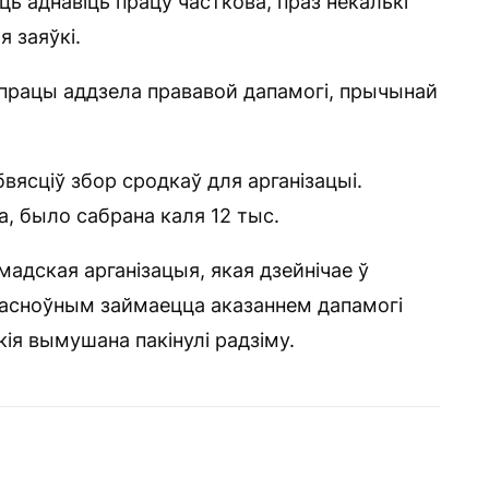
ь аднавіць працу часткова, праз некалькі
 заяўкі.
 працы аддзела прававой дапамогі, прычынай
бвясціў збор сродкаў для арганізацыі.
а, было сабрана каля 12 тыс.
адская арганізацыя, якая дзейнічае ў
 асноўным займаецца аказаннем дапамогі
ія вымушана пакінулі радзіму.