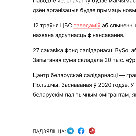
Паводле яе, спачатку будзе магчымасц
дзён арганізацыя будзе прымаць новыя
12 траўня ЦБС
паведаміў
аб спыненні
названа адсутнасць фінансавання.
27 сакавіка фонд салідарнасці BySol а
Запытаная сума складала 20 тыс. еўр
Цэнтр беларускай салідарнасці — грам
Польшчы. Заснаваная ў 2020 годзе. У
беларускім палітычным эмігрантам, як
ПАДЗЯЛІЦЦА: