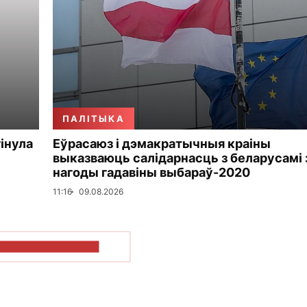
ПАЛІТЫКА
гінула
Еўрасаюз і дэмакратычныя краіны
выказваюць салідарнасць з беларусамі 
нагоды гадавіны выбараў-2020
11:16
09.08.2026
ПАКАЗАЦЬ БОЛЬШ