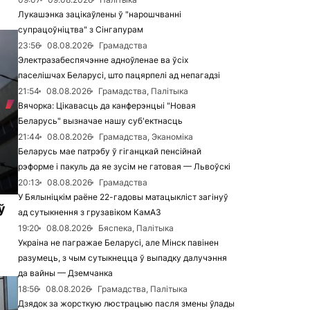
Лукашэнка зацікаўлены ў "нарошчванні
супрацоўніцтва" з Сінгапурам
23:56
08.08.2026
Грамадства
Электразабеспячэнне адноўленае ва ўсіх
паселішчах Беларусі, што пацярпелі ад непагадзі
21:54
08.08.2026
Грамадства, Палітыка
Вячорка: Цікавасць да канферэнцыі "Новая
Беларусь" вызначае нашу суб'ектнасць
21:44
08.08.2026
Грамадства, Эканоміка
Беларусь мае патрэбу ў гіганцкай пенсійнай
рэформе і пакуль да яе зусім не гатовая — Львоўскі
20:13
08.08.2026
Грамадства
У Бялыніцкім раёне 22-гадовы матацыкліст загінуў
ў
ад сутыкнення з грузавіком КамАЗ
19:20
08.08.2026
Бяспека, Палітыка
Украіна не пагражае Беларусі, але Мінск павінен
разумець, з чым сутыкнецца ў выпадку далучэння
да вайны — Дземчанка
18:56
08.08.2026
Грамадства, Палітыка
Дзядок за жорсткую люстрацыю пасля змены ўлады