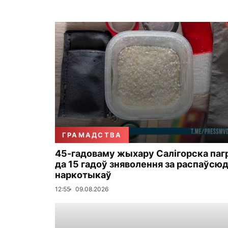
ГРАМАДСТВА
45-гадоваму жыхару Салігорска па
да 15 гадоў зняволення за распаўсю
наркотыкаў
12:55
09.08.2026