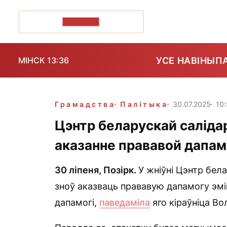
ПОЗІРК+
УСЕ НАВІНЫ
П
МІНСК 13:36
Грамадства
Палітыка
30.07.2025
10
Цэнтр беларускай саліда
аказанне прававой дапам
30 ліпеня, Позірк.
У жніўні Цэнтр бел
зноў аказваць прававую дапамогу эмі
дапамогі,
паведаміла
яго кіраўніца Во