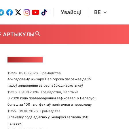
Увайсці
BE
Е АРТЫКУЛЫ
СТУЖКА НАВІН
12:55
09.08.2026
Грамадства
45-гадоваму жыхару Салігорска пагражае да 15
гадоў зняволення за распаўсюд наркотыкаў
12:35
09.08.2026
Грамадства, Палітыка
З 2020 года праваабаронцы зафіксавалі ў Беларусі
больш за 100 тыс. фактаў палітычнага пераследу
11:55
09.08.2026
Грамадства
З пачатку года ад агню ў Беларусі загінула 350
чалавек