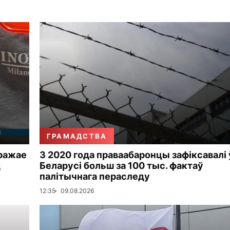
ГРАМАДСТВА
гражае
З 2020 года праваабаронцы зафіксавалі 
д
Беларусі больш за 100 тыс. фактаў
палітычнага пераследу
12:35
09.08.2026