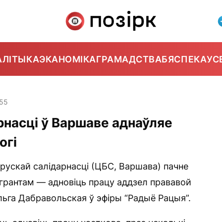
АЛІТЫКА
ЭКАНОМІКА
ГРАМАДСТВА
БЯСПЕКА
УС
:55
рнасці ў Варшаве аднаўляе
огі
арускай салідарнасці (ЦБС, Варшава) пачне
грантам — адновіць працу аддзел прававой
льга Дабравольская ў эфіры “Радыё Рацыя”.