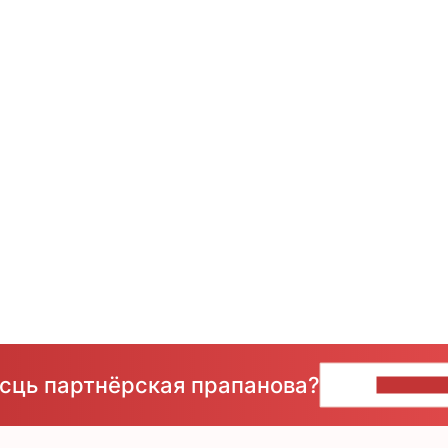
ёсць партнёрская прапанова?
НАПІШЫ