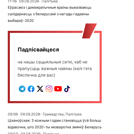
11:16
09.08.2026
Палітыка
Еўрасаюз і дэмакратычныя краіны выказваюць
салідарнасць з беларусамі з нагоды гадавіны
выбараў-2020
Падпісвайцеся
на нашы сацыяльныя сеткі, каб не
прапусціць важныя навіны (калі гэта
бяспечна для вас)
09:56
09.08.2026
Грамадства, Палітыка
Ціханоўская: З кожным годам становіцца ўсё больш
відавочна, што 2020-ты незваротна змяніў Беларусь
09:07
09.08.2026
Палітыка