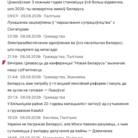
Ціханоўская: З кожным годам становіцца ўсё больш відавочна,
што 2020-ты незваротна змяніў Беларусь
09:07
09.08.2026
Палітыка
Лукашэнка зацікаўлены ў "нарошчванні супрацоўніцтва" з
Сінгапурам
23:56
08.08.2026
Грамадства
Электразабеспячэнне адноўленае ва ўсіх паселішчах Беларусі,
што пацярпелі ад непагадзі
21:54
08.08.2026
Грамадства, Палітыка
Вячорка: Цікавасць да канферэнцыі "Новая Беларусь" вызначае
нашу суб'ектнасць
21:44
08.08.2026
Грамадства, Эканоміка
Беларусь мае патрэбу ў гіганцкай пенсійнай рэформе і пакуль да
яе зусім не гатовая — Львоўскі
20:13
08.08.2026
Грамадства
У Бялыніцкім раёне 22-гадовы матацыкліст загінуў ад сутыкнення
з грузавіком КамАЗ
19:20
08.08.2026
Бяспека, Палітыка
Украіна не пагражае Беларусі, але Мінск павінен разумець, з чым
сутыкнецца ў выпадку далучэння да вайны — Дземчанка
18:56
08.08.2026
Грамадства, Палітыка