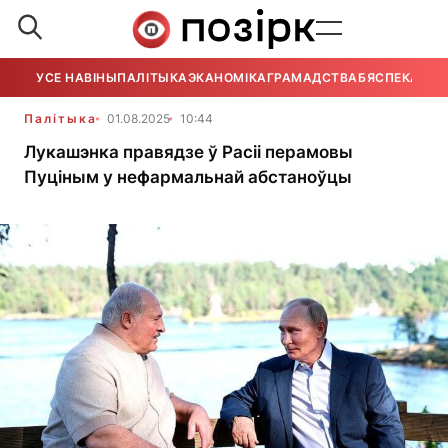
УСЕ НАВІНЫ
ПАЛІТЫКА
ЭКАНОМІКА
ГРАМАДСТВА
БЯСПЕКА
УСЕ
Палітыка
01.08.2025
10:44
Лукашэнка правядзе ў Расіі перамовы
Пуціным у нефармальнай абстаноўцы