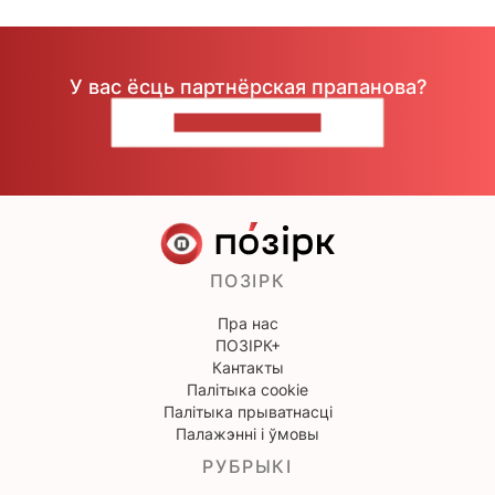
У вас ёсць партнёрская прапанова?
НАПІШЫЦЕ НАМ
ПОЗІРК
Пра нас
ПОЗІРК+
Кантакты
Палітыка cookie
Палітыка прыватнасці
Палажэнні і ўмовы
РУБРЫКІ