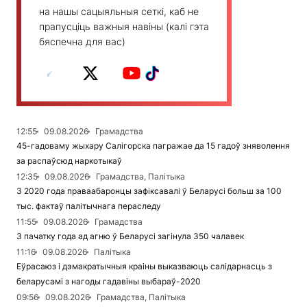
на нашы сацыяльныя сеткі, каб не
прапусціць важныя навіны (калі гэта
бяспечна для вас)
12:55
09.08.2026
Грамадства
45-гадоваму жыхару Салігорска пагражае да 15 гадоў зняволення
за распаўсюд наркотыкаў
12:35
09.08.2026
Грамадства, Палітыка
З 2020 года праваабаронцы зафіксавалі ў Беларусі больш за 100
тыс. фактаў палітычнага пераследу
11:55
09.08.2026
Грамадства
З пачатку года ад агню ў Беларусі загінула 350 чалавек
11:16
09.08.2026
Палітыка
Еўрасаюз і дэмакратычныя краіны выказваюць салідарнасць з
беларусамі з нагоды гадавіны выбараў-2020
09:56
09.08.2026
Грамадства, Палітыка