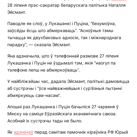
28 ліпеня прэс-сакратар беларускага палітыка Наталля
Эйсмант.
Паводле яе слоў, у Лукашэнкі і Пуціна, “безумоўна,
заўсёды ёсць што абмеркаваць”. “Асноўныя тэмы
тычацца як двухбаковых адносін, так і міжнароднага
парадку“, — сказала Эйсмант.
Яна адзначыла, што ў тэлефоннай размове 27 ліпеня
Лукашэнка і Пуцін не ўздымалі тэм, якія “наогул па
тэлефоне лепш не абмяркоўваць”.
У найбліжэйшы час, дадала Эйсмант, палітыкі дамовяцца
аб сустрэчы і “ўсе найважнейшыя і сур’ёзныя пытанні
абмяркуюць сам-насам“.
Апошні раз Лукашэнка і Пуцін бачыліся 27 чэрвеня ў
Мінску на саміце Еўразійскага эканамічнага саюза.
Асобнай іх сустрэчы тады не было.
Як
адзначаў
перад самітам памочнік кіраўніка РФ Юрый