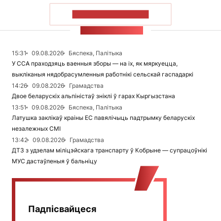
ПАКАЗАЦЬ БОЛЬШ
СТУЖКА НАВІН
15:31
09.08.2026
Бяспека, Палітыка
У ССА праходзяць ваенныя зборы — на іх, як мяркуецца,
выкліканыя нядобрасумленныя работнікі сельскай гаспадаркі
14:26
09.08.2026
Грамадства
Двое беларускіх альпіністаў зніклі ў гарах Кыргызстана
13:51
09.08.2026
Бяспека, Палітыка
Латушка заклікаў краіны ЕС павялічыць падтрымку беларускіх
незалежных СМІ
13:42
09.08.2026
Грамадства
ДТЗ з удзелам міліцэйскага транспарту ў Кобрыне — супрацоўнікі
МУС дастаўленыя ў бальніцу
Падпісвайцеся