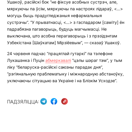
Ушакоў, расійскі бок “не фіксуе асобных сустрэч, але,
мяркуючы па ўсім, мяркуючы па настроях лідараў, <…>
могуць быць прадугледжаныя нефармальныя
сустрэчы”. “У прыватнасці, <…> з гаспадаром [саміту] ён
падрабязна пагаворыць, будуць магчымасці. Не
выключана, што асобна перагаворыць і з прэзідэнтам
Узбекістана [Шаўкатам] Мірзіёевым”, — сказаў Ушакоў.
24 чэрвеня падчас “працяглай гутаркі” па тэлефоне
Лукашэнка і Пуцін
абмеркавалі
“цэлы шэраг тэм”, у тым
ліку “беларуска-расійскі саюзны парадак дня”,
“рэгіянальную праблематыку і міжнародную абстаноўку,
уключаючы сітуацыю ва Украіне і на Блізкім Усходзе”.
ПАДЗЯЛІЦЦА: