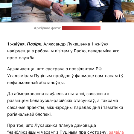
Архіўнае фота:
прэс-служба Крамля
1 жніўня,
П
о
зірк
.
Аляксандр Лукашэнка 1 жніўня
накіруецца з рабочым візітам у Расію, паведаміла яго
прэс-служба.
Адзначаецца, што сустрэча з прэзідэнтам РФ
Уладзімірам Пуціным пройдзе ў фармаце сам-насам і ў
нефармальнай абстаноўцы.
Да абмеркавання заяўленыя пытанні, звязаныя з
развіццём беларуска-расійскіх стасункаў, а таксама
саюзныя праекты, міжнародны парадак дня і тэматыка
рэгіянальнай бяспекі.
Пра тое, што Лукашэнка плануе дамовіцца
“найбліжэйшым часам“ з Пуціным пра сустрэчу,
заявіла