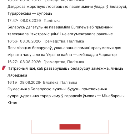
Дзядок за жорсткую люстрацыю пасля змены ўлады ў Беларусі,
Турарбекава — супраць
17:47
08.08.2026
Палітыка
Беларусь дагэтуль не паведаміла Euronews аб прызнанні
тэлеканала "экстрэмісцкім" і не аргументавала рашэнне
16:56
08.08.2026
Грамадства, Палітыка
Легалізацыя беларусаў, ушанаванне памяці зразумелыя для
мірнага часу, але ва Украіне вайна — амбасадар Чарнагор
16:27
08.08.2026
Грамадства, Палітыка
Патрэбныя ідэі, каб разварушыць беларусаў замежжа, лічыць
Лябедзька
16:18
08.08.2026
Бяспека, Палітыка
Сумесныя з Беларуссю вучэнні будуць прысвечаныя
супрацьдзеянню тэрарызму ў гарадскіх ўмовах — Мінабароны
Кітая
ЧЫТАЦЬ