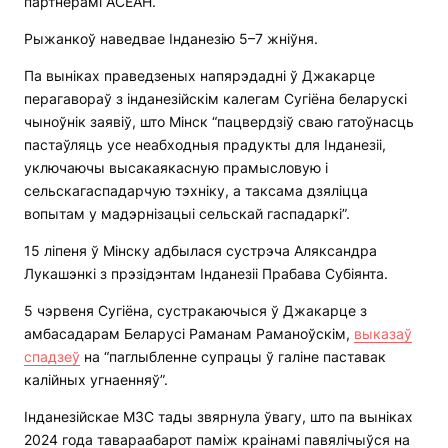
партнёрамі АСЕАН.
Рыжанкоў наведвае Інданезію 5–7 жніўня.
Па выніках праведзеных напярэдадні ў Джакарце
перагавораў з інданезійскім калегам Сугіёна беларускі
чыноўнік заявіў, што Мінск “пацвердзіў сваю гатоўнасць
пастаўляць усе неабходныя прадукты для Інданезіі,
уключаючы высакаякасную прамысловую і
сельскагаспадарчую тэхніку, а таксама дзяліцца
вопытам у мадэрнізацыі сельскай гаспадаркі”.
15 ліпеня ў Мінску адбылася сустрэча Аляксандра
Лукашэнкі з прэзідэнтам Інданезіі Прабава Субіянта.
5 чэрвеня Сугіёна, сустракаючыся ў Джакарце з
амбасадарам Беларусі Раманам Раманоўскім,
выказаў
спадзеў
на “паглыбленне супрацы ў галіне паставак
калійных угнаенняў”.
Інданезійскае МЗС тады звярнула ўвагу, што па выніках
2024 года тавараабарот паміж краінамі павялічыўся на