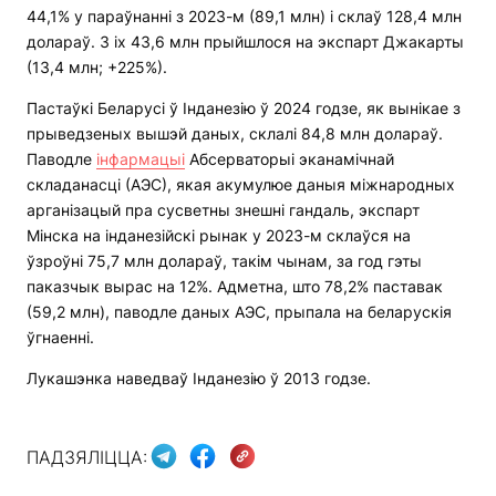
44,1% у параўнанні з 2023-м (89,1 млн) і склаў 128,4 млн
долараў. З іх 43,6 млн прыйшлося на экспарт Джакарты
(13,4 млн; +225%).
Пастаўкі Беларусі ў Інданезію ў 2024 годзе, як вынікае з
прыведзеных вышэй даных, склалі 84,8 млн долараў.
Паводле
інфармацыі
Абсерваторыі эканамічнай
складанасці (АЭС), якая акумулюе даныя міжнародных
арганізацый пра сусветны знешні гандаль, экспарт
Мінска на інданезійскі рынак у 2023-м склаўся на
ўзроўні 75,7 млн долараў, такім чынам, за год гэты
паказчык вырас на 12%. Адметна, што 78,2% паставак
(59,2 млн), паводле даных АЭС, прыпала на беларускія
ўгнаенні.
Лукашэнка наведваў Інданезію ў 2013 годзе.
ПАДЗЯЛІЦЦА: