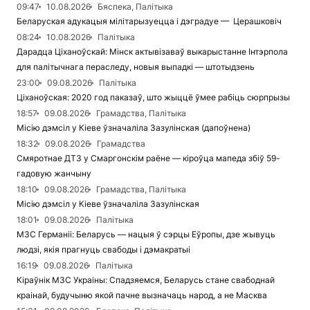
09:47
10.08.2026
Бяспека, Палітыка
Беларуская адукацыя мілітарызуецца і дэградуе — Церашковіч
08:24
10.08.2026
Палітыка
Дарадца Ціханоўскай: Мінск актывізаваў выкарыстанне Інтэрпола
для палітычнага пераследу, новыя выпадкі — штотыдзень
23:00
09.08.2026
Палітыка
Ціханоўская: 2020 год паказаў, што жыццё ўмее рабіць сюрпрызы
18:57
09.08.2026
Грамадства, Палітыка
Місію дэмсіл у Кіеве ўзначаліла Зазулінская (дапоўнена)
18:32
09.08.2026
Грамадства
Смяротнае ДТЗ у Смаргонскім раёне — кіроўца мапеда збіў 59-
гадовую жанчыну
18:10
09.08.2026
Грамадства, Палітыка
Місію дэмсіл у Кіеве ўзначаліла Зазулінская
18:01
09.08.2026
Палітыка
МЗС Германіі: Беларусь — нацыя ў сэрцы Еўропы, дзе жывуць
людзі, якія прагнуць свабоды і дэмакратыі
16:19
09.08.2026
Палітыка
Кіраўнік МЗС Украіны: Спадзяемся, Беларусь стане свабоднай
краінай, будучыню якой пачне вызначаць народ, а не Масква