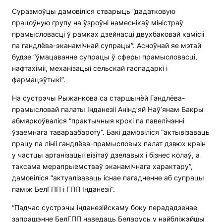
Суразмоўцы дамовіліся стварыць “дадатковую
працоўную групу на ўзроўні намеснікаў міністраў
прамысловасці ў рамках дзейнасці двухбаковай камісіі
па гандлёва-эканамічнай супрацы”. Асноўнай яе мэтай
будзе “ўмацаванне супрацы ў сферы прамысловасці,
нафтахіміі, механізацыі сельскай гаспадаркі і
фармацэўтыкі”.
На сустрэчы Рыжанкова са старшынёй Гандлёва-
прамысловай палаты Інданезіі Анінд’яй Наў’янам Бакры
абмяркоўваліся “практычныя крокі па павелічэнні
ўзаемнага тавараабароту”. Бакі дамовіліся “актывізаваць
працу па лініі гандлёва-прамысловых палат дзвюх краін
у частцы арганізацыі візітаў дзелавых і бізнес колаў, а
таксама мерапрыемстваў эканамічнага характару”,
дамовіліся “актуалізаваць існае пагадненне аб супрацы
паміж БелГПП і ГПП Інданезіі”.
“Падчас сустрэчы інданезійскаму боку перададзенае
запрашэнне БелГПП наведаць Беларусь у найбліжэйшы