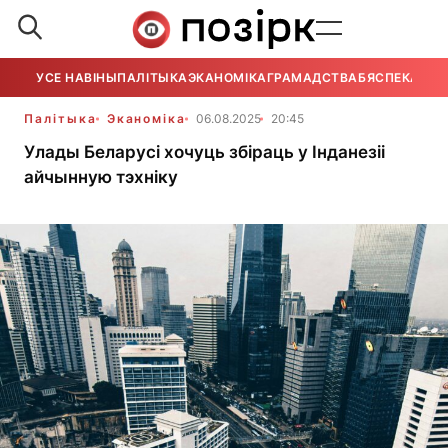
УСЕ НАВІНЫ
ПАЛІТЫКА
ЭКАНОМІКА
ГРАМАДСТВА
БЯСПЕКА
УСЕ
Палітыка
Эканоміка
06.08.2025
20:45
Улады Беларусі хочуць збіраць у Інданезіі
айчынную тэхніку