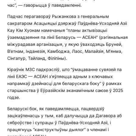
час”, — гаворыцца ў паведамленні.
Падчас перагавораў Рыжанкова з генеральным
сакратаром Асацыяцыі дзяржаў Паўднёва-Усходняй Азіі
Кау Кім Хуонам намечаныя “планы актывізацыі
ўзаемадзеяння па лініі Беларусь — АСЕАН” (рэгіянальная
міжурадавая арганізацыя, у якую ўваходзяць Бруней,
В’етнам, Інданезія, Камбоджа, Лаос, Малайзія, М’янма,
Сінгапур, Тайланд, Філіпіны).
Кіраўнік МЗС падкрэсліў, што “ўмацаванне сувязей па
лініі ЕАЭС — АСЕАН з’яўляецца адным з ключавых
напрамкаў дзейнасці для беларускага боку” ў рамках
старшынства ў Еўразійскім эканамічным саюзе ў 2025
годзе.
Беларускі бок, як паведамляецца, пацвердзіў
зацікаўленасць у тым, каб далучыцца да Дагавора аб
сяброўстве і супрацы ў Паўднёва-Усходняй Азіі, і
працягнуць “канструктыўны дыялог” з членамі і