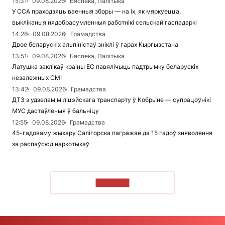
15:31
09.08.2026
Бяспека, Палітыка
У ССА праходзяць ваенныя зборы — на іх, як мяркуецца,
выкліканыя нядобрасумленныя работнікі сельскай гаспадаркі
14:26
09.08.2026
Грамадства
Двое беларускіх альпіністаў зніклі ў гарах Кыргызстана
13:51
09.08.2026
Бяспека, Палітыка
Латушка заклікаў краіны ЕС павялічыць падтрымку беларускіх
незалежных СМІ
13:42
09.08.2026
Грамадства
ДТЗ з удзелам міліцэйскага транспарту ў Кобрыне — супрацоўнікі
МУС дастаўленыя ў бальніцу
12:55
09.08.2026
Грамадства
45-гадоваму жыхару Салігорска пагражае да 15 гадоў зняволення
за распаўсюд наркотыкаў
ЧЫТАЦЬ