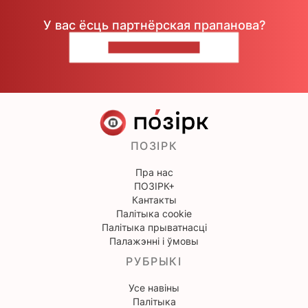
У вас ёсць партнёрская прапанова?
НАПІШЫЦЕ НАМ
ПОЗІРК
Пра нас
ПОЗІРК+
Кантакты
Палітыка cookie
Палітыка прыватнасці
Палажэнні і ўмовы
РУБРЫКІ
Усе навіны
Палітыка