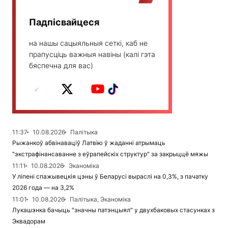
Падпісвайцеся
на нашы сацыяльныя сеткі, каб не
прапусціць важныя навіны (калі гэта
бяспечна для вас)
11:37
10.08.2026
Палітыка
Рыжанкоў абвінаваціў Латвію ў жаданні атрымаць
"экстрафінансаванне з еўрапейскіх структур" за закрыццё мяжы
11:11
10.08.2026
Эканоміка
У ліпені спажывецкія цэны ў Беларусі выраслі на 0,3%, з пачатку
2026 года — на 3,2%
11:01
10.08.2026
Палітыка, Эканоміка
Лукашэнка бачыць "значны патэнцыял" у двухбаковых стасунках з
Эквадорам