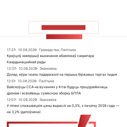
ПАКАЗАЦЬ БОЛЬШ
СТУЖКА НАВІН
17:27
10.08.2026
Грамадства, Палітыка
Краўцоў завяршыў выкананне абавязкаў сакратара
Каардынацыйнай рады
13:37
10.08.2026
Эканоміка
Долар, еўра і юань падаражэлі на першых біржавых таргах тыдня
12:51
10.08.2026
Палітыка
Вайскоўцы ССА на вучэннях у Кітаі будуць процідзейнічаць
дронам і асвойваць сумесную зборку БПЛА
12:07
10.08.2026
Эканоміка
У ліпені спажывецкія цэны выраслі на 0,3%, з пачатку 2026 года —
на 3,2% (дапоўнена)