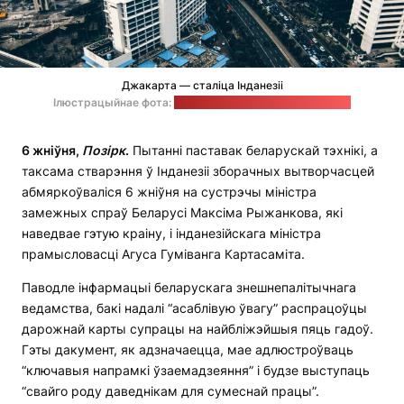
Джакарта — сталіца Інданезіі
Ілюстрацыйнае фота:
Muhammad Ravel / unsplash.com
6 жніўня,
Позірк
.
Пытанні паставак беларускай тэхнікі, а
таксама стварэння ў Інданезіі зборачных вытворчасцей
абмяркоўваліся 6 жніўня на сустрэчы міністра
замежных спраў Беларусі Максіма Рыжанкова, які
наведвае гэтую краіну, і інданезійскага міністра
прамысловасці Агуса Гуміванга Картасаміта.
Паводле інфармацыі беларускага знешнепалітычнага
ведамства, бакі надалі “асаблівую ўвагу” распрацоўцы
дарожнай карты супрацы на найбліжэйшыя пяць гадоў.
Гэты дакумент, як адзначаецца, мае адлюстроўваць
“ключавыя напрамкі ўзаемадзеяння” і будзе выступаць
“свайго роду даведнікам для сумеснай працы”.