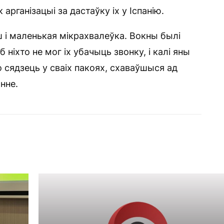
арганізацыі за дастаўку іх у Іспанію.
уш і маленькая мікрахвалеўка. Вокны былі
ніхто не мог іх убачыць звонку, і калі яны
о сядзець у сваіх пакоях, схаваўшыся ад
нне.