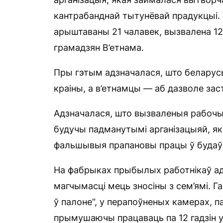
кантрабанднай тытунёвай прадукцыі. 
арыштаваны 21 чалавек, вызвалена 12 
грамадзян В’етнама.
Пры гэтым адзначалася, што беларусы 
краіны, а в’етнамцы — аб дазволе заста
Адзначалася, што вызваленыя рабочы
будучы падманутымі арганізацыяй, я
фальшывыя прапановы працы ў будаў
На фабрыках прыбылых работнікаў ада
магчымасці мець зносіны з сем’ямі. Г
ў палоне“, у перапоўненых камерах, 
прымушаючы працаваць па 12 гадзін у 