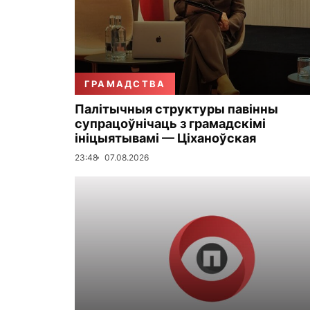
ГРАМАДСТВА
Палітычныя структуры павінны
супрацоўнічаць з грамадскімі
ініцыятывамі — Ціханоўская
23:48
07.08.2026