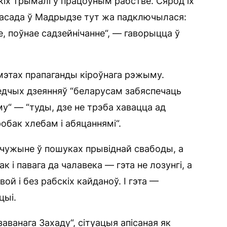
якіх трымалі ў працоўным рабстве. Сярод іх
басада ў Мадрыдзе тут жа падключылася:
, поўнае садзейнічанне“, — гаворыцца ў
мэтах прапаганды кіроўнага рэжыму.
едчых дзеянняў “беларусам забяспечаць
“ — “туды, дзе не трэба хавацца ад
обак хлебам і абяцаннямі“.
 чужыне ў пошуках прывіднай свабоды, а
к і павага да чалавека — гэта не лозунгі, а
ой і без рабскіх кайданоў. І гэта —
цыі.
заванага Захаду“, сітуацыя апісаная як