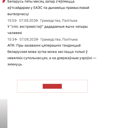
Беларусь пяты месяц запар з'яўляецца
аўтсайдарам у ЕАЭС па дынаміцы прамысловай
вытворчасці
15:53
07.08.2026
Грамадства, Палітыка
У "спіс экстрэмістаў" дададзеныя яшчэ чатыры
чалавекі
15:34
07.08.2026
Грамадства, Палітыка
АПК: Пры захаванні цяперашніх тэндэнцый
беларуская мова хутка можа застацца толькі ў
невялікіх супольнасцях, а на дзяржаўным узроўні —
знікнуць
ЧЫТАЦЬ