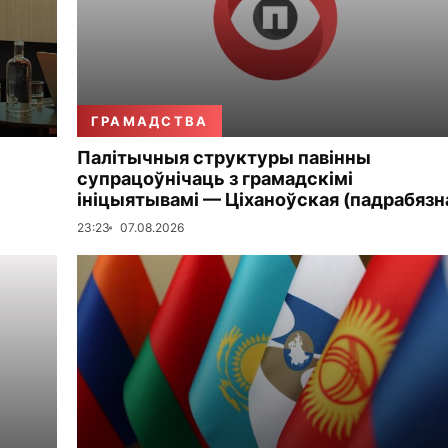
ГРАМАДСТВА
Палітычныя структуры павінны
супрацоўнічаць з грамадскімі
ініцыятывамі — Ціханоўская (падрабязн
23:23
07.08.2026