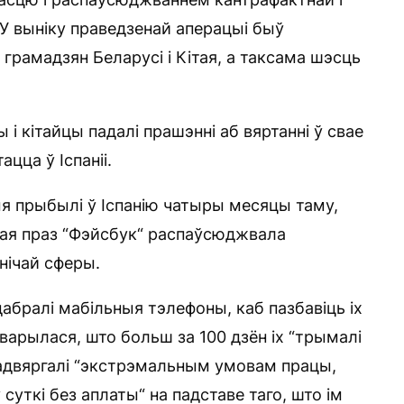
У выніку праведзенай аперацыі быў
грамадзян Беларусі і Кітая, а таксама шэсць
і кітайцы падалі прашэнні аб вяртанні ў свае
цца ў Іспаніі.
я прыбылі ў Іспанію чатыры месяцы таму,
кая праз “Фэйсбук“ распаўсюджвала
нічай сферы.
бралі мабільныя тэлефоны, каб пазбавіць іх
аварылася, што больш за 100 дзён іх “трымалі
падвяргалі “экстрэмальным умовам працы,
суткі без аплаты“ на падставе таго, што ім