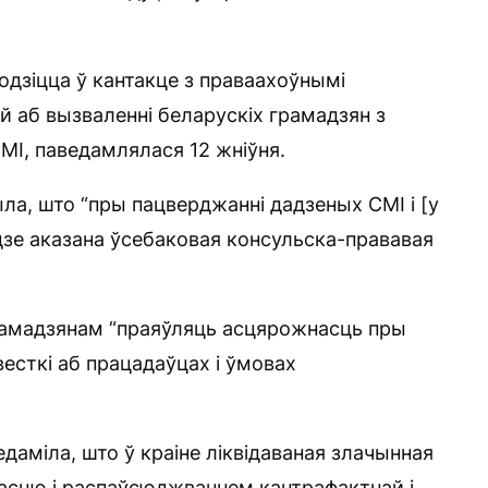
одзіцца ў кантакце з праваахоўнымі
ыяй аб вызваленні беларускіх грамадзян з
СМІ, паведамлялася 12 жніўня.
а, што “пры пацверджанні дадзеных СМІ і [у
зе аказана ўсебаковая консульска-прававая
рамадзянам “праяўляць асцярожнасць пры
есткі аб працадаўцах і ўмовах
едаміла, што ў краіне ліквідаваная злачынная
часцю і распаўсюджваннем кантрафактнай і