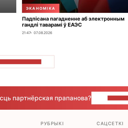
ЭКАНОМІКА
Падпісана пагадненне аб электронным
гандлі таварамі ў ЕАЭС
21:47
07.08.2026
ПАКАЗАЦЬ БОЛЬШ
ёсць партнёрская прапанова?
НАПІШЫ
РУБРЫКІ
САЦСЕТКІ