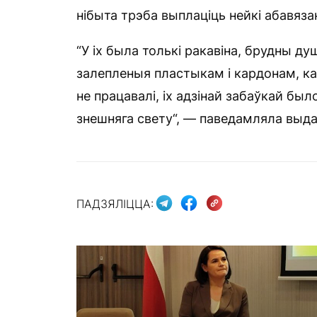
нібыта трэба выплаціць нейкі абавязак 
“У іх была толькі ракавіна, брудны д
залепленыя пластыкам і кардонам, каб 
не працавалі, іх адзінай забаўкай был
знешняга свету“, — паведамляла выда
ПАДЗЯЛІЦЦА: