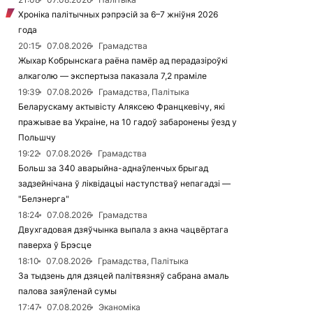
Хроніка палітычных рэпрэсій за 6–7 жніўня 2026
года
20:15
07.08.2026
Грамадства
Жыхар Кобрынскага раёна памёр ад перадазіроўкі
алкаголю — экспертыза паказала 7,2 праміле
19:39
07.08.2026
Грамадства, Палітыка
Беларускаму актывісту Аляксею Францкевічу, які
пражывае ва Украіне, на 10 гадоў забаронены ўезд у
Польшчу
19:22
07.08.2026
Грамадства
Больш за 340 аварыйна-аднаўленчых брыгад
задзейнічана ў ліквідацыі наступстваў непагадзі —
"Белэнерга"
18:24
07.08.2026
Грамадства
Двухгадовая дзяўчынка выпала з акна чацвёртага
паверха ў Брэсце
18:10
07.08.2026
Грамадства, Палітыка
За тыдзень для дзяцей палітвязняў сабрана амаль
палова заяўленай сумы
17:47
07.08.2026
Эканоміка