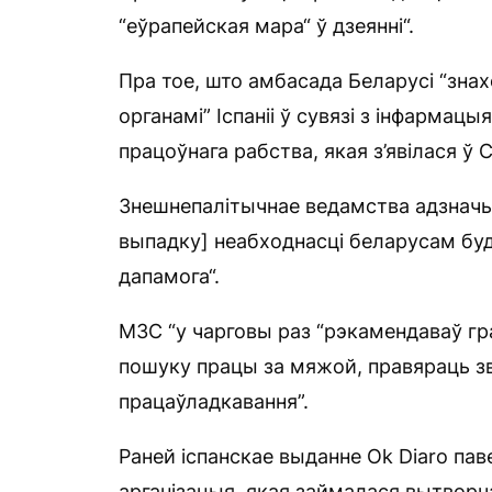
“еўрапейская мара“ ў дзеянні“.
Пра тое, што амбасада Беларусі “знах
органамі” Іспаніі ў сувязі з інфармац
працоўнага рабства, якая з’явілася ў 
Знешнепалітычнае ведамства адзначыл
выпадку] неабходнасці беларусам буд
дапамога“.
МЗС “у чарговы раз “рэкамендаваў г
пошуку працы за мяжой, правяраць зв
працаўладкавання”.
Раней іспанскае выданне Ok Diaro пав
арганізацыя, якая займалася вытвор