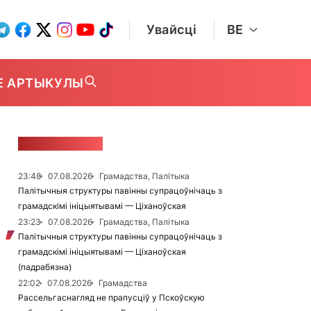
Увайсці
BE
Е АРТЫКУЛЫ
СТУЖКА НАВІН
23:48
07.08.2026
Грамадства, Палітыка
Палітычныя структуры павінны супрацоўнічаць з
грамадскімі ініцыятывамі — Ціханоўская
23:23
07.08.2026
Грамадства, Палітыка
Палітычныя структуры павінны супрацоўнічаць з
грамадскімі ініцыятывамі — Ціханоўская
(падрабязна)
22:02
07.08.2026
Грамадства
Рассельгаснагляд не прапусціў у Пскоўскую