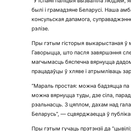
“У Іспаніі паліцыя вызваліла людзей, 
былі і грамадзяне Беларусі. Наша ам
консульская дапамога, суправаджэнне
рэлізе.
Пры гэтым гісторыя выкарыстаная ў 
Гаворыцца, што пасля завяршэння сл
магчымасць бяспечна вярнуцца дадому
працадаўцы ў хляве і атрымліваць зар
“Мараль простая: можна бадзяцца па
можна вярнуцца туды, дзе сіла, парада
рэальнасць. З цяплом, дахам над галав
Беларусь”, — сцвярджаецца ў публіка
Пры гэтым гучаць прэтэнзіі да “цывілі