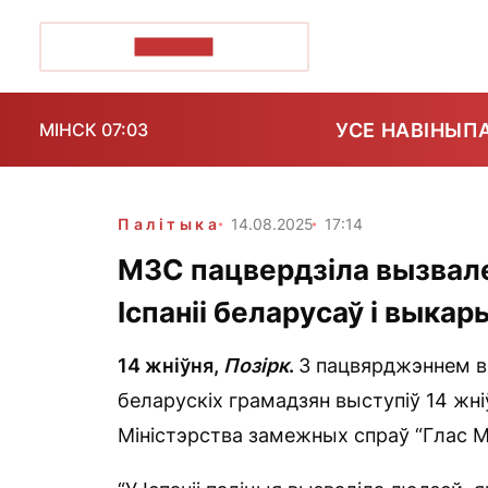
ПОЗІРК+
УСЕ НАВІНЫ
П
МІНСК 07:03
Палітыка
14.08.2025
17:14
МЗС пацвердзіла вызвале
Іспаніі беларусаў і выка
14 жніўня,
Позірк
.
З пацвярджэннем вы
беларускіх грамадзян выступіў 14 жн
Міністэрства замежных спраў “Глас 