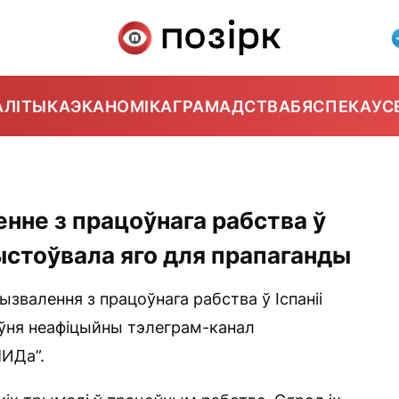
АЛІТЫКА
ЭКАНОМІКА
ГРАМАДСТВА
БЯСПЕКА
УС
нне з працоўнага рабства ў
рыстоўвала яго для прапаганды
звалення з працоўнага рабства ў Іспаніі
іўня неафіцыйны тэлеграм-канал
МИДа”.