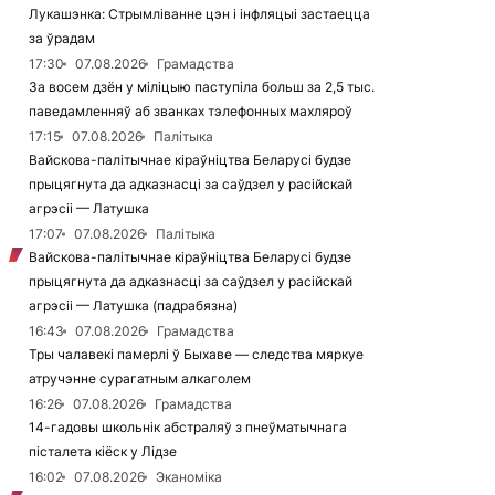
Лукашэнка: Стрымліванне цэн і інфляцыі застаецца
за ўрадам
17:30
07.08.2026
Грамадства
За восем дзён у міліцыю паступіла больш за 2,5 тыс.
паведамленняў аб званках тэлефонных махляроў
17:15
07.08.2026
Палітыка
Вайскова-палітычнае кіраўніцтва Беларусі будзе
прыцягнута да адказнасці за саўдзел у расійскай
агрэсіі — Латушка
17:07
07.08.2026
Палітыка
Вайскова-палітычнае кіраўніцтва Беларусі будзе
прыцягнута да адказнасці за саўдзел у расійскай
агрэсіі — Латушка (падрабязна)
16:43
07.08.2026
Грамадства
Тры чалавекі памерлі ў Быхаве — следства мяркуе
атручэнне сурагатным алкаголем
16:26
07.08.2026
Грамадства
14-гадовы школьнік абстраляў з пнеўматычнага
пісталета кіёск у Лідзе
16:02
07.08.2026
Эканоміка