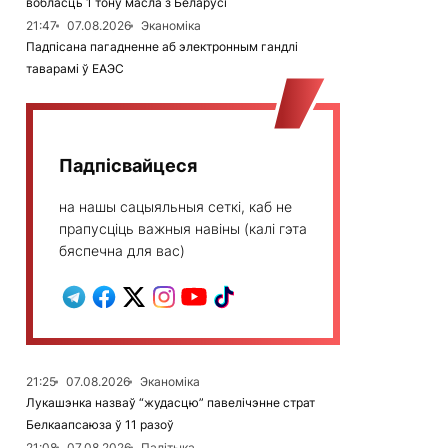
вобласць 1 тону масла з Беларусі
21:47
07.08.2026
Эканоміка
Падпісана пагадненне аб электронным гандлі
таварамі ў ЕАЭС
Падпісвайцеся
на нашы сацыяльныя сеткі, каб не
прапусціць важныя навіны (калі гэта
бяспечна для вас)
21:25
07.08.2026
Эканоміка
Лукашэнка назваў “жудасцю” павелічэнне страт
Белкаапсаюза ў 11 разоў
21:08
07.08.2026
Палітыка