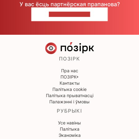
У вас ёсць партнёрская прапанова?
НАПІШЫЦЕ НАМ
ПОЗІРК
Пра нас
ПОЗІРК+
Кантакты
Палітыка cookie
Палітыка прыватнасці
Палажэнні і ўмовы
РУБРЫКІ
Усе навіны
Палітыка
Эканоміка