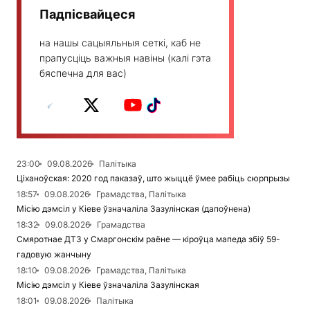
Падпісвайцеся
на нашы сацыяльныя сеткі, каб не
прапусціць важныя навіны (калі гэта
бяспечна для вас)
23:00
09.08.2026
Палітыка
Ціханоўская: 2020 год паказаў, што жыццё ўмее рабіць сюрпрызы
18:57
09.08.2026
Грамадства, Палітыка
Місію дэмсіл у Кіеве ўзначаліла Зазулінская (дапоўнена)
18:32
09.08.2026
Грамадства
Смяротнае ДТЗ у Смаргонскім раёне — кіроўца мапеда збіў 59-
гадовую жанчыну
18:10
09.08.2026
Грамадства, Палітыка
Місію дэмсіл у Кіеве ўзначаліла Зазулінская
18:01
09.08.2026
Палітыка