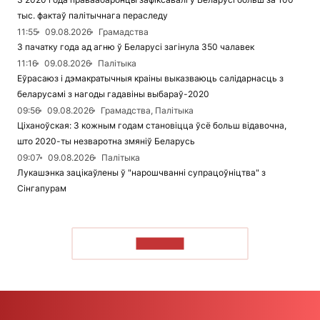
тыс. фактаў палітычнага пераследу
11:55
09.08.2026
Грамадства
З пачатку года ад агню ў Беларусі загінула 350 чалавек
11:16
09.08.2026
Палітыка
Еўрасаюз і дэмакратычныя краіны выказваюць салідарнасць з
беларусамі з нагоды гадавіны выбараў-2020
09:56
09.08.2026
Грамадства, Палітыка
Ціханоўская: З кожным годам становіцца ўсё больш відавочна,
што 2020-ты незваротна змяніў Беларусь
09:07
09.08.2026
Палітыка
Лукашэнка зацікаўлены ў "нарошчванні супрацоўніцтва" з
Сінгапурам
ЧЫТАЦЬ