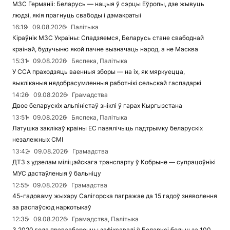
МЗС Германіі: Беларусь — нацыя ў сэрцы Еўропы, дзе жывуць
людзі, якія прагнуць свабоды і дэмакратыі
16:19
09.08.2026
Палітыка
Кіраўнік МЗС Украіны: Спадзяемся, Беларусь стане свабоднай
краінай, будучыню якой пачне вызначаць народ, а не Масква
15:31
09.08.2026
Бяспека, Палітыка
У ССА праходзяць ваенныя зборы — на іх, як мяркуецца,
выкліканыя нядобрасумленныя работнікі сельскай гаспадаркі
14:26
09.08.2026
Грамадства
Двое беларускіх альпіністаў зніклі ў гарах Кыргызстана
13:51
09.08.2026
Бяспека, Палітыка
Латушка заклікаў краіны ЕС павялічыць падтрымку беларускіх
незалежных СМІ
13:42
09.08.2026
Грамадства
ДТЗ з удзелам міліцэйскага транспарту ў Кобрыне — супрацоўнікі
МУС дастаўленыя ў бальніцу
12:55
09.08.2026
Грамадства
45-гадоваму жыхару Салігорска пагражае да 15 гадоў зняволення
за распаўсюд наркотыкаў
12:35
09.08.2026
Грамадства, Палітыка
З 2020 года праваабаронцы зафіксавалі ў Беларусі больш за 100