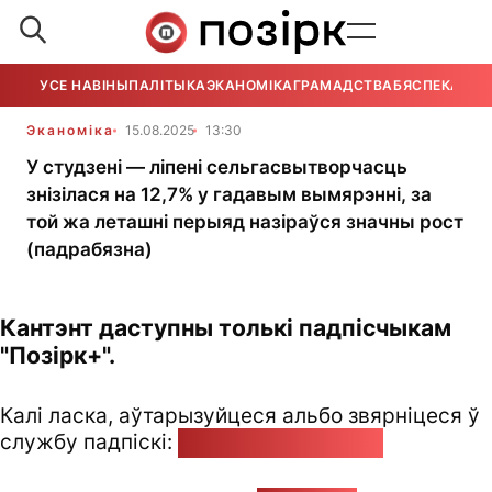
УСЕ НАВІНЫ
ПАЛІТЫКА
ЭКАНОМІКА
ГРАМАДСТВА
БЯСПЕКА
УСЕ
Эканоміка
15.08.2025
13:30
У студзені — ліпені сельгасвытворчасць
знізілася на 12,7% у гадавым вымярэнні, за
той жа леташні перыяд назіраўся значны рост
(падрабязна)
Кантэнт даступны толькі падпісчыкам
"Позірк+".
Калі ласка, аўтарызуйцеся альбо звярніцеся ў
службу падпіскі:
pozirk@pozirk.online