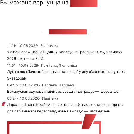
Вы можаце вернуцца на
Галоўную
СТУЖКА НАВІН
11:11
10.08.2026
Эканоміка
У ліпені спажывецкія цэны ў Беларусі выраслі на 0,3%, з пачатку
2026 года — на 3,2%
11:01
10.08.2026
Палітыка, Эканоміка
Лукашэнка бачыць "значны патэнцыял" у двухбаковых стасунках з
Эквадорам
09:47
10.08.2026
Бяспека, Палітыка
Беларуская адукацыя мілітарызуецца і дэградуе — Церашковіч
08:24
10.08.2026
Палітыка
Дарадца Ціханоўскай: Мінск актывізаваў выкарыстанне Інтэрпола
для палітычнага пераследу, новыя выпадкі — штотыдзень